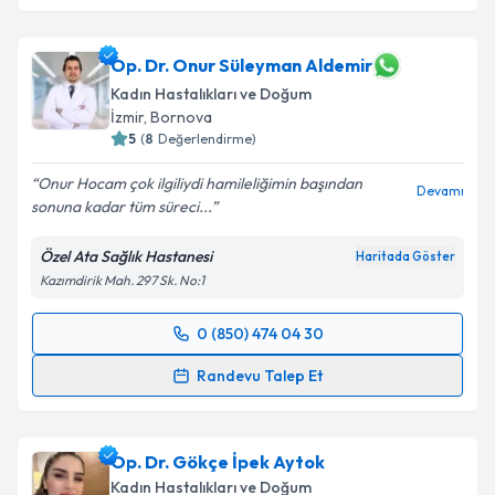
Op. Dr. Onur Süleyman Aldemir
Kadın Hastalıkları ve Doğum
İzmir
,
Bornova
5
(
8
Değerlendirme)
Onur Hocam çok ilgiliydi hamileliğimin başından
Devamı
sonuna kadar tüm süreci...
Özel Ata Sağlık Hastanesi
Haritada Göster
Kazımdirik Mah. 297 Sk. No:1
0 (850) 474 04 30
Randevu Takvimi Talebi
Randevu Talep Et
Op. Dr. Onur Süleyman Aldemir
için randevu
takvimi talebi oluşturun. Size bu uzmandan randevu
Op. Dr. Gökçe İpek Aytok
almanız için bir takvim hazırlandığında e-posta ile
bilgilendireceğiz.
Kadın Hastalıkları ve Doğum