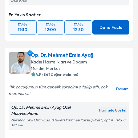
Daire:A18
En Yakın Saatler
17 Ağu
17 Ağu
17 Ağu
Daha Fazla
11:30
12:00
12:30
Op. Dr. Mehmet Emin Ayağ
Kadın Hastalıkları ve Doğum
Mardin
,
Merkez
4.9
(
861
Değerlendirme)
İlk çocuğumun tüm gebelik sürecimi o takip etti, çok
Devamı
memnun...
Op. Dr. Mehme Emin Ayağ Özel
Haritada Göster
Muayenehane
Nur Mah. Vali Ozan Cad. (Devlet Hastanesi Karşısı) Prestij apt. K: 1 No: 8
Artuklu