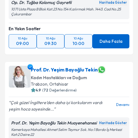
Op. Dr. Tuğba Kolomuç Gayretli
Haritada Göster
1071 Usta Plaza B Blok Kat.23 No:154 Kızılırmak Mah. 1443. Cad No.25
Çukurambar
En Yakın Saatler
10 Ağu
10 Ağu
10 Ağu
Daha Fazla
09:00
09:30
10:00
Prof. Dr. Yeşim Bayoğlu Tekin
Kadın Hastalıkları ve Doğum
Trabzon
,
Ortahisar
4.9
(
72
Değerlendirme)
Çok güzel İngiltere’den daha iyi korkularım vardı
Devamı
yeşim hoca sayesinde...
Prof. Dr. Yeşim Bayoğlu Tekin Muayenehanesi
Haritada Göster
Kemerkaya Mahallesi Ahmet Selim Teymur Sok. No:1 Bordo İş Merkezi
Kat:2 Daire:22