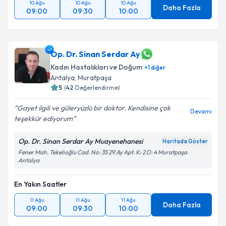
10 Ağu
10 Ağu
10 Ağu
Daha Fazla
09:00
09:30
10:00
Op. Dr. Sinan Serdar Ay
Kadın Hastalıkları ve Doğum
+
1
diğer
Antalya
,
Muratpaşa
5
(
42
Değerlendirme)
Gayet ilgili ve güleryüzlü bir doktor. Kendisine çok
Devamı
teşekkür ediyorum
Op. Dr. Sinan Serdar Ay Muayenehanesi
Haritada Göster
Fener Mah. Tekelioğlu Cad. No: 35 29.Ay Apt. K: 2 D: 4 Muratpaşa
Antalya
En Yakın Saatler
11 Ağu
11 Ağu
11 Ağu
Daha Fazla
09:00
09:30
10:00