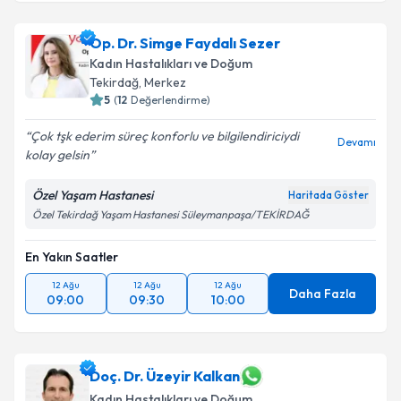
Op. Dr. Simge Faydalı Sezer
Kadın Hastalıkları ve Doğum
Tekirdağ
,
Merkez
5
(
12
Değerlendirme)
Çok tşk ederim süreç konforlu ve bilgilendiriciydi
Devamı
kolay gelsin
Özel Yaşam Hastanesi
Haritada Göster
Özel Tekirdağ Yaşam Hastanesi Süleymanpaşa/TEKİRDAĞ
En Yakın Saatler
12 Ağu
12 Ağu
12 Ağu
Daha Fazla
09:00
09:30
10:00
Doç. Dr. Üzeyir Kalkan
Kadın Hastalıkları ve Doğum