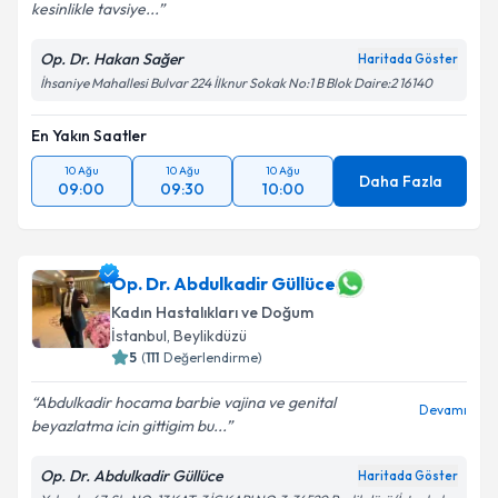
kesinlikle tavsiye...
Op. Dr. Hakan Sağer
Haritada Göster
İhsaniye Mahallesi Bulvar 224 İlknur Sokak No:1 B Blok Daire:2 16140
En Yakın Saatler
10 Ağu
10 Ağu
10 Ağu
Daha Fazla
09:00
09:30
10:00
Op. Dr. Abdulkadir Güllüce
Kadın Hastalıkları ve Doğum
İstanbul
,
Beylikdüzü
5
(
111
Değerlendirme)
Abdulkadir hocama barbie vajina ve genital
Devamı
beyazlatma icin gittigim bu...
Op. Dr. Abdulkadir Güllüce
Haritada Göster