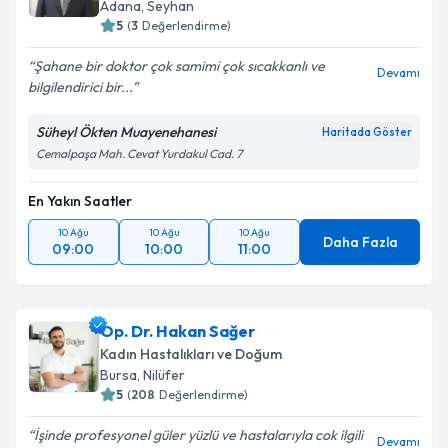
Adana
,
Seyhan
5
(
3
Değerlendirme)
Şahane bir doktor çok samimi çok sıcakkanlı ve
Devamı
bilgilendirici bir...
Kişisel verilerimin işlenmesine ilişkin
Aydınlatma
Metni
'ni okudum ve kişisel verilerimin belirtilen
Süheyl Ökten Muayenehanesi
Haritada Göster
kapsamda işlenmesini kabul ediyorum.
Cemalpaşa Mah. Cevat Yurdakul Cad. 7
Takvim Talebini Gönder
En Yakın Saatler
10 Ağu
10 Ağu
10 Ağu
Daha Fazla
09:00
10:00
11:00
Op. Dr. Hakan Sağer
Kadın Hastalıkları ve Doğum
Bursa
,
Nilüfer
5
(
208
Değerlendirme)
İşinde profesyonel güler yüzlü ve hastalarıyla cok ilgili
Devamı