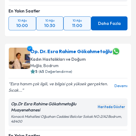
En Yakın Saatler
10 Ağu
10 Ağu
10 Ağu
Daha Fazla
10:00
10:30
11:00
Op. Dr. Esra Rahime Gökahmetoğlu
Kadın Hastalıkları ve Doğum
Muğla
,
Bodrum
5
(
45
Değerlendirme)
Esra hanım çok ilgili, ve bilgisi çok yüksek gerçekten.
Devamı
Sıcak...
Op.Dr Esra Rahime Gökahmetoğlu
Haritada Göster
Muayenehanesi
Konacık Mahallesi Oğuzhan Caddesi Balcılar Sokak NO:2/A2 Bodrum,
48400
En Yakın Saatler