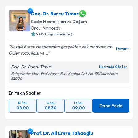
Doç. Dr. Burcu Timur
Kadın Hastalıkları ve Doğum
Ordu
,
Altınordu
5
(
15
Değerlendirme)
Sevgili Burcu Hocamızdan gerçekten çok memnunum.
Devamı
Güler yüzü, ilgisi ve...
Doç. Dr. Burcu Timur
Haritada Göster
Bahçelievler Mah. Erol Ataşan Bulv. Kaptan Apt. No: 38 Daire No: 4
52000
En Yakın Saatler
10 Ağu
10 Ağu
10 Ağu
Daha Fazla
08:00
08:30
09:00
Prof. Dr. Ali Emre Tahaoğlu