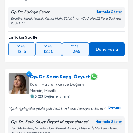
Op.Dr. Kadriye Şener
Haritada Göster
EvaGyn Klinik Namık Kemal Mah. Sütçü İmam Cad. No: 32 Fera Business
K: 3 D: 18
En Yakın Saatler
10 Ağu
10 Ağu
10 Ağu
Daha Fazla
12:15
12:30
12:45
Op. Dr. Sezin Saygı Özyurt
Kadın Hastalıkları ve Doğum
Mersin
,
Mezitli
5
(
23
Değerlendirme)
Devamı
Çok ilgili güleryüzlü çok tatlı herkese tavsiye ederim
Op. Dr. Sezin Saygı Özyurt Muayenehanesi
Haritada Göster
Yeni Mahallesi, Gazi Mustafa Kemal Bulvarı, Ofisium İş Merkezi, Daire:
20, 33330 Mezitli / Mersin