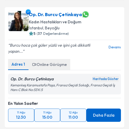
Op. Dr. Burcu Çetinkaya
Kadın Hastalıkları ve Doğum
İstanbul
,
Beyoğlu
5
(
37
Değerlendirme)
Burcu hoca çok güler yüzlü ve işini çok dikkatli
Devamı
yapan...
Adres
1
Online Görüşme
Op. Dr. Burcu Çetinkaya
Haritada Göster
Kemankeş Karamustafa Paşa, Fransız Geçidi Sokağı, Fransız Geçidi İş
Hanı C Blok No:53 K:5
En Yakın Saatler
11 Ağu
11 Ağu
12 Ağu
Daha Fazla
12:30
15:00
11:00