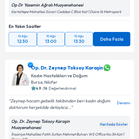
Op Dr Yasemin Ağralı Muayenehanesi
Kartaltepe Mahallesi Süvari Caddesi C Blok Kat 1 Daire 16 Metropark
En Yakın Saatler
10 Ağu
10 Ağu
10 Ağu
Daha Fazla
12:30
13:00
13:30
Op. Dr. Zeynep Toksoy Karaşin
Kadın Hastalıkları ve Doğum
Bursa
,
Nilüfer
4.9
(
16
Değerlendirme)
Zeynep hocam gebelik takibinden beri kadın doğum
Devamı
doktorum herşekilde detaylıca...
Op. Dr. Zeynep Toksoy Karaşin
Haritada Göster
Muayenehanesi
İhsaniye Mahallesi Fatih Sultan Mehmet Bulvarı WS Office No:34 Kat:1