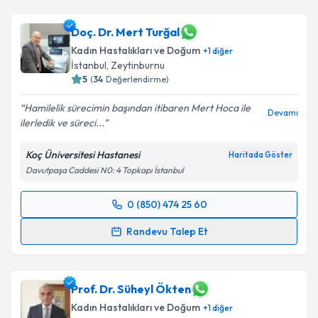
Doç. Dr. Mert Turğal
Kadın Hastalıkları ve Doğum
+
1
diğer
İstanbul
,
Zeytinburnu
5
(
34
Değerlendirme)
Hamilelik sürecimin başından itibaren Mert Hoca ile
Devamı
ilerledik ve süreci...
Koç Üniversitesi Hastanesi
Haritada Göster
Davutpaşa Caddesi N0: 4 Topkapı İstanbul
0 (850) 474 25 60
Randevu Takvimi Talebi
Randevu Talep Et
Doç. Dr. Mert Turğal
için randevu takvimi talebi
oluşturun. Size bu uzmandan randevu almanız için bir
takvim hazırlandığında e-posta ile bilgilendireceğiz.
Prof. Dr. Süheyl Ökten
Kadın Hastalıkları ve Doğum
+
1
diğer
E-posta Adresiniz