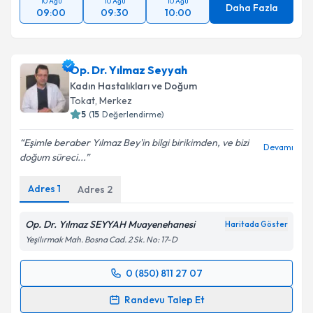
10 Ağu
10 Ağu
10 Ağu
Daha Fazla
09:00
09:30
10:00
Op. Dr. Yılmaz Seyyah
Kadın Hastalıkları ve Doğum
Tokat
,
Merkez
5
(
15
Değerlendirme)
Eşimle beraber Yılmaz Bey'in bilgi birikimden, ve bizi
Devamı
doğum süreci...
Adres
1
Adres
2
Op. Dr. Yılmaz SEYYAH Muayenehanesi
Haritada Göster
Yeşilırmak Mah. Bosna Cad. 2 Sk. No: 17-D
0 (850) 811 27 07
Randevu Takvimi Talebi
Randevu Talep Et