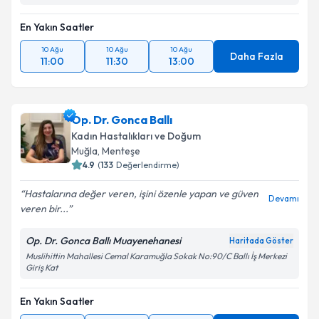
En Yakın Saatler
10 Ağu
10 Ağu
10 Ağu
Daha Fazla
11:00
11:30
13:00
Op. Dr. Gonca Ballı
Kadın Hastalıkları ve Doğum
Muğla
,
Menteşe
4.9
(
133
Değerlendirme)
Hastalarına değer veren, işini özenle yapan ve güven
Devamı
veren bir...
Op. Dr. Gonca Ballı Muayenehanesi
Haritada Göster
Muslihittin Mahallesi Cemal Karamuğla Sokak No:90/C Ballı İş Merkezi
Giriş Kat
En Yakın Saatler