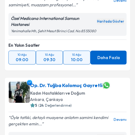
Devamı
samimiyeti, muazzam profesyonel...
Özel Medicana International Samsun
Haritada Göster
Hastanesi
Yenimahalle Mh, Şehit Mesut Birinci Cad. No:85 55080
En Yakın Saatler
10 Ağu
10 Ağu
10 Ağu
Daha Fazla
09:00
09:30
10:00
Op. Dr. Tuğba Kolomuç Gayretli
Kadın Hastalıkları ve Doğum
Ankara
,
Çankaya
5
(
24
Değerlendirme)
Öyle tatlıki, detaylı muayene anlatım samimi kendimi
Devamı
gerçekten emin...