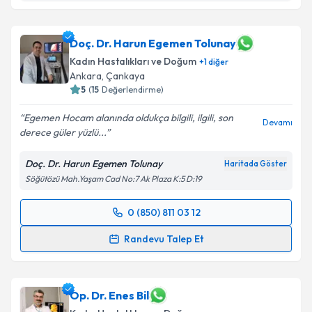
Op. Dr. Yılmaz Seyyah
için randevu takvimi talebi
oluşturun. Size bu uzmandan randevu almanız için bir
takvim hazırlandığında e-posta ile bilgilendireceğiz.
Doç. Dr. Harun Egemen Tolunay
Kadın Hastalıkları ve Doğum
+
1
diğer
E-posta Adresiniz
Ankara
,
Çankaya
5
(
15
Değerlendirme)
Egemen Hocam alanında oldukça bilgili, ilgili, son
Devamı
derece güler yüzlü...
Kişisel verilerimin işlenmesine ilişkin
Aydınlatma
Metni
'ni okudum ve kişisel verilerimin belirtilen
Doç. Dr. Harun Egemen Tolunay
Haritada Göster
kapsamda işlenmesini kabul ediyorum.
Söğütözü Mah.Yaşam Cad No:7 Ak Plaza K:5 D:19
Takvim Talebini Gönder
0 (850) 811 03 12
Randevu Takvimi Talebi
Randevu Talep Et
Doç. Dr. Harun Egemen Tolunay
için randevu
takvimi talebi oluşturun. Size bu uzmandan randevu
almanız için bir takvim hazırlandığında e-posta ile
Op. Dr. Enes Bil
bilgilendireceğiz.