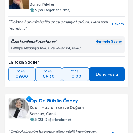
Bursa
,
Nilüfer
E-posta Adresiniz
5
(
35
Değerlendirme)
Doktor hanım'a hafta önce ameliyat oldum. Hem tanı
Devamı
hemde...
Kişisel verilerimin işlenmesine ilişkin
Aydınlatma
Özel Medicabil Hastanesi
Haritada Göster
Metni
'ni okudum ve kişisel verilerimin belirtilen
Fethiye, Mudanya Yolu, Küre Sokak 1/A, 16140
kapsamda işlenmesini kabul ediyorum.
En Yakın Saatler
Takvim Talebini Gönder
10 Ağu
10 Ağu
10 Ağu
Daha Fazla
09:00
09:30
10:00
Op. Dr. Gülsün Özbay
Kadın Hastalıkları ve Doğum
Samsun
,
Canik
5
(
28
Değerlendirme)
Tedavi sürecim boyunca güler yüzlü karşılaması,