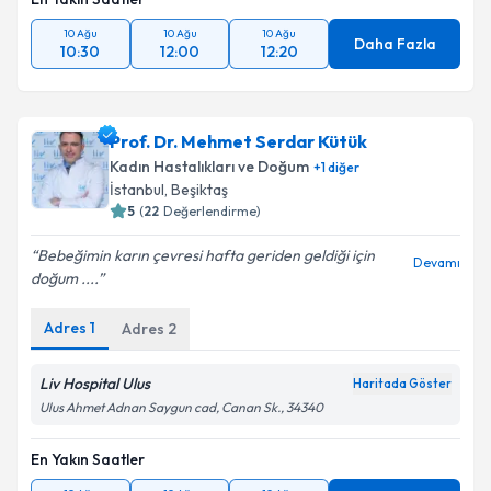
10 Ağu
10 Ağu
10 Ağu
Daha Fazla
10:30
12:00
12:20
Prof. Dr. Mehmet Serdar Kütük
Kadın Hastalıkları ve Doğum
+
1
diğer
İstanbul
,
Beşiktaş
5
(
22
Değerlendirme)
Bebeğimin karın çevresi hafta geriden geldiği için
Devamı
doğum ....
Adres
1
Adres
2
Liv Hospital Ulus
Haritada Göster
Ulus Ahmet Adnan Saygun cad, Canan Sk., 34340
En Yakın Saatler