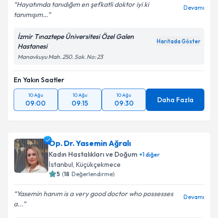
Hayatımda tanıdığım en şefkatli doktor iyi ki
Devamı
tanımışım…
İzmir Tınaztepe Üniversitesi Özel Galen
Haritada Göster
Hastanesi
Manavkuyu Mah. 250. Sok. No: 23
En Yakın Saatler
10 Ağu
10 Ağu
10 Ağu
Daha Fazla
09:00
09:15
09:30
Op. Dr. Yasemin Ağralı
Kadın Hastalıkları ve Doğum
+
1
diğer
İstanbul
,
Küçükçekmece
5
(
18
Değerlendirme)
Yasemin hanım is a very good doctor who possesses
Devamı
a...