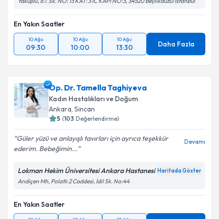
Yakuplu, 67. Sk. NO: 13 KAT: 3 İC KAPI NO:3, 34520 Beylikdüzü/İstanbul
En Yakın Saatler
10 Ağu
10 Ağu
10 Ağu
Daha Fazla
09:30
10:00
13:30
Op. Dr. Tamella Taghiyeva
Kadın Hastalıkları ve Doğum
Ankara
,
Sincan
5
(
103
Değerlendirme)
Güler yüzü ve anlayışlı tavırları için ayrıca teşekkür
Devamı
ederim. Bebeğimin...
Lokman Hekim Üniversitesi Ankara Hastanesi
Haritada Göster
Andiçen Mh, Polatlı 2 Caddesi, İdil Sk. No:44
En Yakın Saatler