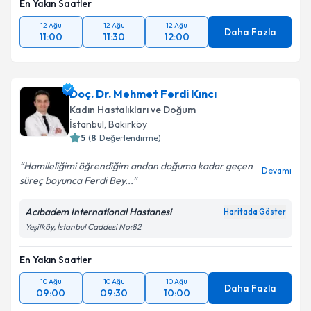
En Yakın Saatler
12 Ağu
12 Ağu
12 Ağu
Daha Fazla
11:00
11:30
12:00
Doç. Dr. Mehmet Ferdi Kıncı
Kadın Hastalıkları ve Doğum
İstanbul
,
Bakırköy
5
(
8
Değerlendirme)
Hamileliğimi öğrendiğim andan doğuma kadar geçen
Devamı
süreç boyunca Ferdi Bey...
Acıbadem International Hastanesi
Haritada Göster
Yeşilköy, İstanbul Caddesi No:82
En Yakın Saatler
10 Ağu
10 Ağu
10 Ağu
Daha Fazla
09:00
09:30
10:00