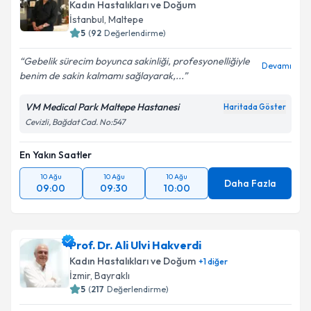
Kadın Hastalıkları ve Doğum
İstanbul
,
Maltepe
5
(
92
Değerlendirme)
Gebelik sürecim boyunca sakinliği, profesyonelliğiyle
Devamı
benim de sakin kalmamı sağlayarak,...
VM Medical Park Maltepe Hastanesi
Haritada Göster
Cevizli, Bağdat Cad. No:547
En Yakın Saatler
10 Ağu
10 Ağu
10 Ağu
Daha Fazla
09:00
09:30
10:00
Prof. Dr. Ali Ulvi Hakverdi
Kadın Hastalıkları ve Doğum
+
1
diğer
İzmir
,
Bayraklı
5
(
217
Değerlendirme)