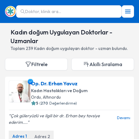
Doktor, klinik ara...
Kadın doğum Uygulayan Doktorlar -
Uzmanlar
Toplam
239
Kadın doğum
uygulayan doktor - uzman bulundu.
Filtrele
Akıllı Sıralama
Op. Dr. Erhan Yavuz
Kadın Hastalıkları ve Doğum
Ordu
,
Altınordu
5
(
270
Değerlendirme)
Çok güleryüzlü ve ilgili bir dr. Erhan bey tavsiye
Devamı
ederim....
Adres
1
Adres
2