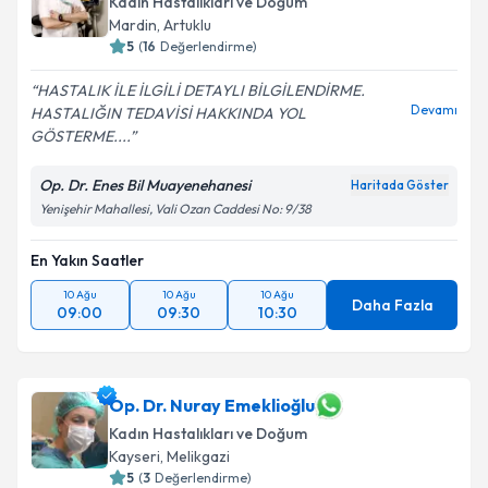
Kadın Hastalıkları ve Doğum
Mardin
,
Artuklu
E-posta Adresiniz
5
(
16
Değerlendirme)
HASTALIK İLE İLGİLİ DETAYLI BİLGİLENDİRME.
Devamı
HASTALIĞIN TEDAVİSİ HAKKINDA YOL
GÖSTERME....
Kişisel verilerimin işlenmesine ilişkin
Aydınlatma
Metni
'ni okudum ve kişisel verilerimin belirtilen
Op. Dr. Enes Bil Muayenehanesi
kapsamda işlenmesini kabul ediyorum.
Haritada Göster
Yenişehir Mahallesi, Vali Ozan Caddesi No: 9/38
Takvim Talebini Gönder
En Yakın Saatler
10 Ağu
10 Ağu
10 Ağu
Daha Fazla
09:00
09:30
10:30
Op. Dr. Nuray Emeklioğlu
Kadın Hastalıkları ve Doğum
Kayseri
,
Melikgazi
5
(
3
Değerlendirme)