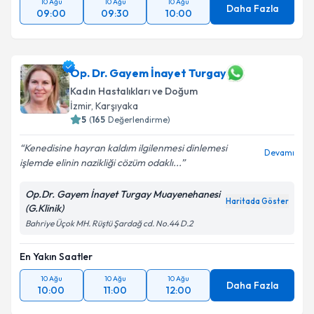
10 Ağu
10 Ağu
10 Ağu
Daha Fazla
09:00
09:30
10:00
Op. Dr. Gayem İnayet Turgay
Kadın Hastalıkları ve Doğum
İzmir
,
Karşıyaka
5
(
165
Değerlendirme)
Kenedisine hayran kaldım ilgilenmesi dinlemesi
Devamı
işlemde elinin nazikliği cözüm odaklı...
Op.Dr. Gayem İnayet Turgay Muayenehanesi
Haritada Göster
(G.Klinik)
Bahriye Üçok MH. Rüştü Şardağ cd. No.44 D.2
En Yakın Saatler
10 Ağu
10 Ağu
10 Ağu
Daha Fazla
10:00
11:00
12:00