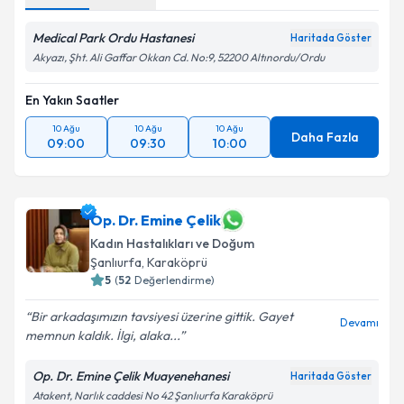
Medical Park Ordu Hastanesi
Haritada Göster
Akyazı, Şht. Ali Gaffar Okkan Cd. No:9, 52200 Altınordu/Ordu
En Yakın Saatler
10 Ağu
10 Ağu
10 Ağu
Daha Fazla
09:00
09:30
10:00
Op. Dr. Emine Çelik
Kadın Hastalıkları ve Doğum
Şanlıurfa
,
Karaköprü
5
(
52
Değerlendirme)
Bir arkadaşımızın tavsiyesi üzerine gittik. Gayet
Devamı
memnun kaldık. İlgi, alaka...
Op. Dr. Emine Çelik Muayenehanesi
Haritada Göster
Atakent, Narlık caddesi No 42 Şanlıurfa Karaköprü