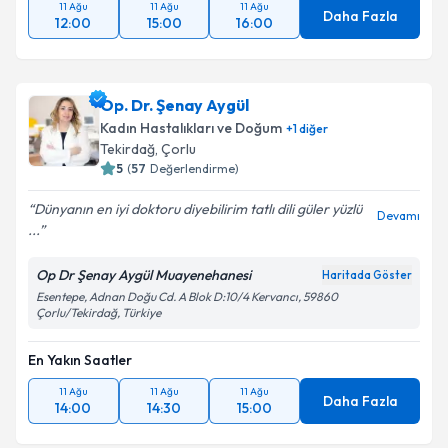
11 Ağu
11 Ağu
11 Ağu
Daha Fazla
12:00
15:00
16:00
Op. Dr. Şenay Aygül
Kadın Hastalıkları ve Doğum
+
1
diğer
Tekirdağ
,
Çorlu
5
(
57
Değerlendirme)
Dünyanın en iyi doktoru diyebilirim tatlı dili güler yüzlü
Devamı
...
Op Dr Şenay Aygül Muayenehanesi
Haritada Göster
Esentepe, Adnan Doğu Cd. A Blok D:10/4 Kervancı, 59860
Çorlu/Tekirdağ, Türkiye
En Yakın Saatler
11 Ağu
11 Ağu
11 Ağu
Daha Fazla
14:00
14:30
15:00