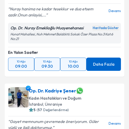
Nuray hanima ne kadar tesekkur ve dua etsem
Devamı
azdir.Onun anlayisi,...
Op. Dr. Nuray Emeklioğlu Muayenehanesi
Haritada Göster
Hunat Mahallesi, Nuh Mehmet Baldöktü Sokak Özer Plaza No:3 Kat:6
No:21
En Yakın Saatler
10 Ağu
10 Ağu
10 Ağu
Daha Fazla
09:00
09:30
10:00
Op. Dr. Kadriye Şener
Kadın Hastalıkları ve Doğum
İstanbul
,
Ümraniye
5
(
57
Değerlendirme)
Gayet memnunum çevremede öneriyorum. Güler
Devamı
yüzlü ve ilgili doktorumuz.