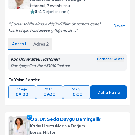
İstanbul
,
Zeytinburnu
5
(
4
Değerlendirme)
Çocuk sahibi olmayı düşündüğümüz zaman genel
Devamı
kontrol için hastaneye gittiğimizde...
Adres
1
Adres
2
Koç Üniversitesi Hastanesi
Haritada Göster
Davutpaşa Cad. No: 4 34010 Topkapı
En Yakın Saatler
10 Ağu
10 Ağu
10 Ağu
Daha Fazla
09:00
09:30
10:00
Op. Dr. Seda Duygu Demirçelik
Kadın Hastalıkları ve Doğum
Bursa
,
Nilüfer