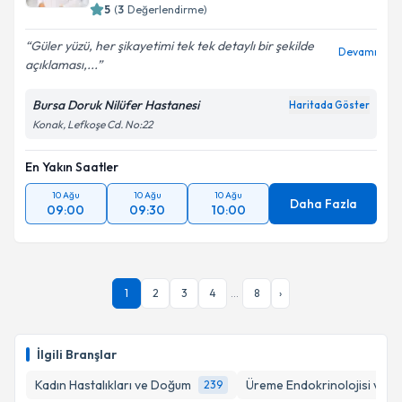
5
(
3
Değerlendirme)
Güler yüzü, her şikayetimi tek tek detaylı bir şekilde
Devamı
açıklaması,...
Bursa Doruk Nilüfer Hastanesi
Haritada Göster
Konak, Lefkoşe Cd. No:22
En Yakın Saatler
10 Ağu
10 Ağu
10 Ağu
Daha Fazla
09:00
09:30
10:00
1
2
3
4
...
8
›
İlgili Branşlar
Kadın Hastalıkları ve Doğum
Üreme Endokrinolojisi ve İnf
239