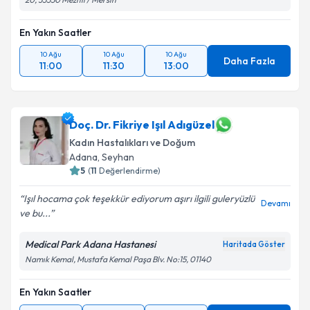
En Yakın Saatler
10 Ağu
10 Ağu
10 Ağu
Daha Fazla
11:00
11:30
13:00
Doç. Dr. Fikriye Işıl Adıgüzel
Kadın Hastalıkları ve Doğum
Adana
,
Seyhan
5
(
11
Değerlendirme)
Işıl hocama çok teşekkür ediyorum aşırı ilgili guleryüzlü
Devamı
ve bu...
Medical Park Adana Hastanesi
Haritada Göster
Namık Kemal, Mustafa Kemal Paşa Blv. No:15, 01140
En Yakın Saatler