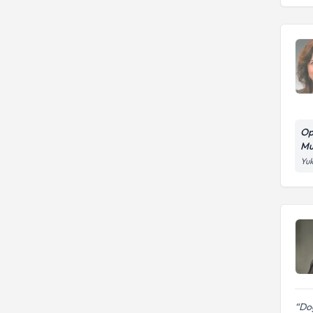
Op
Mu
Yuk
Do