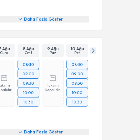
Daha Fazla Göster
7 Ağu
8 Ağu
9 Ağu
10 Ağu
Cum
Cmt
Paz
Pzt
08:30
08:30
09:00
09:00
09:30
09:30
Takvim
Takvim
palıdır
kapalıdır
10:00
10:00
10:30
10:30
akvimi Talebi
Daha Fazla Göster