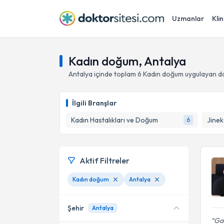
Uzmanlar
Klin
Kadın doğum, Antalya
Antalya
içinde toplam
6
Kadın doğum
uygulayan d
İlgili Branşlar
Kadın Hastalıkları ve Doğum
Jinek
6
Aktif Filtreler
Kadın doğum
Antalya
Şehir
Antalya
Gay