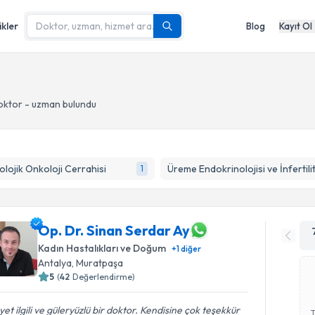
ikler
Blog
Kayıt Ol
oktor - uzman bulundu
olojik Onkoloji Cerrahisi
Üreme Endokrinolojisi ve İnfertili
1
Op. Dr. Sinan Serdar Ay
Kadın Hastalıkları ve Doğum
+
1
diğer
Antalya
, Muratpaşa
5
(
42
Değerlendirme)
et ilgili ve güleryüzlü bir doktor. Kendisine çok teşekkür