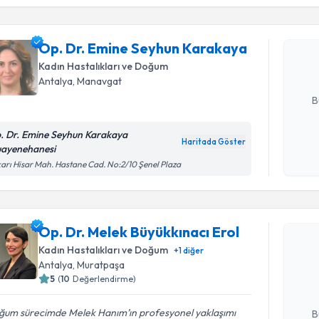
Op. Dr. E
oluşturun. 
Op. Dr. Emine Seyhun Karakaya
hazırlandığ
Kadın Hastalıkları ve Doğum
Antalya
, Manavgat
E-posta Ad
B
. Dr. Emine Seyhun Karakaya
Haritada Göster
ayenehanesi
Kişisel
arı Hisar Mah. Hastane Cad. No:2/10 Şenel Plaza
okudum
işlenm
Randevu T
Op. Dr. Melek Büyükkınacı Erol
Op. Dr. Me
Kadın Hastalıkları ve Doğum
+
1
diğer
oluşturun. 
Antalya
, Muratpaşa
hazırlandığ
5
(
10
Değerlendirme)
E-posta Ad
ğum sürecimde Melek Hanım’ın profesyonel yaklaşımı
B