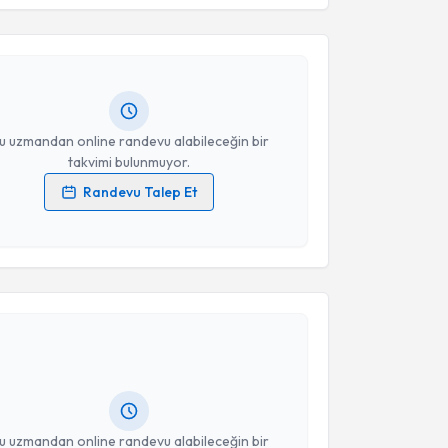
mine Seyhun Karakaya
için randevu takvimi talebi
Size bu uzmandan randevu almanız için bir takvim
ında e-posta ile bilgilendireceğiz.
resiniz
u uzmandan online randevu alabileceğin bir
takvimi bulunmuyor.
Randevu Talep Et
 verilerimin işlenmesine ilişkin
Aydınlatma Metni
'ni
 ve kişisel verilerimin belirtilen kapsamda
esini kabul ediyorum.
akvimi Talebi
Takvim Talebini Gönder
lek Büyükkınacı Erol
için randevu takvimi talebi
Size bu uzmandan randevu almanız için bir takvim
ında e-posta ile bilgilendireceğiz.
resiniz
u uzmandan online randevu alabileceğin bir