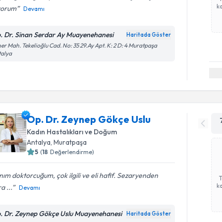
ka
yorum
Devamı
. Dr. Sinan Serdar Ay Muayenehanesi
Haritada Göster
er Mah. Tekelioğlu Cad. No: 35 29.Ay Apt. K: 2 D: 4 Muratpaşa
talya
Op. Dr. Zeynep Gökçe Uslu
Kadın Hastalıkları ve Doğum
Antalya
, Muratpaşa
5
(
18
Değerlendirme)
ım doktorcuğum, çok ilgili ve eli hafif. Sezaryenden
ka
a ...
Devamı
. Dr. Zeynep Gökçe Uslu Muayenehanesi
Haritada Göster