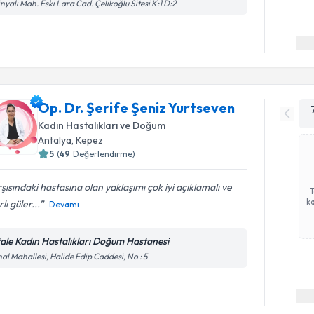
inyalı Mah. Eski Lara Cad. Çelikoğlu Sitesi K:1 D:2
Op. Dr. Şerife Şeniz Yurtseven
Kadın Hastalıkları ve Doğum
Antalya
, Kepez
5
(
49
Değerlendirme)
şısındaki hastasına olan yaklaşımı çok iyi açıklamalı ve
ka
rlı güler...
Devamı
tale Kadın Hastalıkları Doğum Hastanesi
al Mahallesi, Halide Edip Caddesi, No : 5
Randevu T