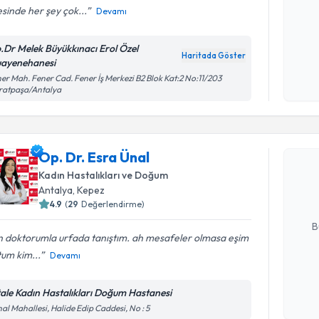
sinde her şey çok...
Devamı
Kişisel
.Dr Melek Büyükkınacı Erol Özel
Haritada Göster
okudum
ayenehanesi
işlenm
er Mah. Fener Cad. Fener İş Merkezi B2 Blok Kat:2 No:11/203
ratpaşa/Antalya
Randevu T
Op. Dr. Es
Op. Dr. Esra Ünal
uzmandan ra
Kadın Hastalıkları ve Doğum
posta ile bi
Antalya
, Kepez
4.9
(
29
Değerlendirme)
E-posta Ad
B
n doktorumla urfada tanıştım. ah mesafeler olmasa eşim
um kim...
Devamı
Kişisel
okudum
tale Kadın Hastalıkları Doğum Hastanesi
işlenm
al Mahallesi, Halide Edip Caddesi, No : 5