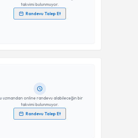
takvimi bulunmuyor.
Randevu Talep Et
 verilerimin işlenmesine ilişkin
Aydınlatma Metni
'ni
 ve kişisel verilerimin belirtilen kapsamda
esini kabul ediyorum.
akvimi Talebi
Takvim Talebini Gönder
ra Ünal
için randevu takvimi talebi oluşturun. Size bu
ndevu almanız için bir takvim hazırlandığında e-
lgilendireceğiz.
resiniz
u uzmandan online randevu alabileceğin bir
takvimi bulunmuyor.
Randevu Talep Et
 verilerimin işlenmesine ilişkin
Aydınlatma Metni
'ni
 ve kişisel verilerimin belirtilen kapsamda
esini kabul ediyorum.