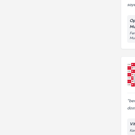
saye
Op
Mu
Fen
Mu
be
dost
Vi
Kan