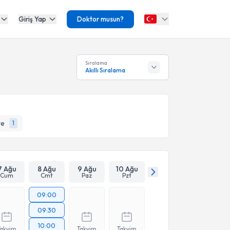
Giriş Yap
Doktor musun?
Sıralama
Akıllı Sıralama
te
1
7 Ağu
8 Ağu
9 Ağu
10 Ağu
Cum
Cmt
Paz
Pzt
09:00
09:30
10:00
Takvim
Takvim
Takvim