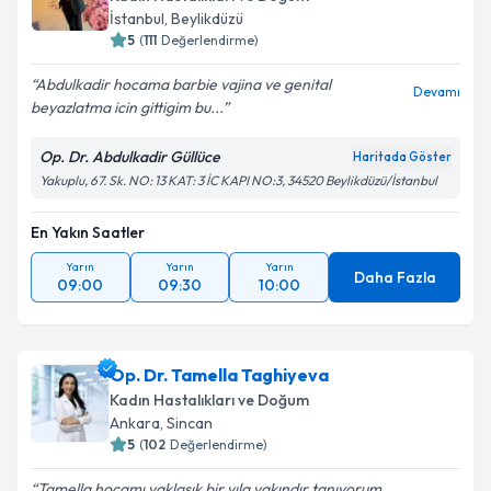
İstanbul
, Beylikdüzü
5
(
111
Değerlendirme)
Abdulkadir hocama barbie vajina ve genital
Devamı
beyazlatma icin gittigim bu...
Op. Dr. Abdulkadir Güllüce
Haritada Göster
Yakuplu, 67. Sk. NO: 13 KAT: 3 İC KAPI NO:3, 34520 Beylikdüzü/İstanbul
En Yakın Saatler
Yarın
Yarın
Yarın
Daha Fazla
09:00
09:30
10:00
Op. Dr. Tamella Taghiyeva
Kadın Hastalıkları ve Doğum
Ankara
, Sincan
5
(
102
Değerlendirme)
Tamella hocamı yaklaşık bir yıla yakındır tanıyorum.