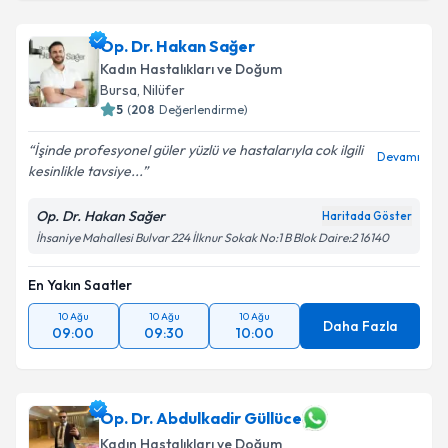
Op. Dr. Hakan Sağer
Kadın Hastalıkları ve Doğum
Bursa
, Nilüfer
5
(
208
Değerlendirme)
İşinde profesyonel güler yüzlü ve hastalarıyla cok ilgili
Devamı
kesinlikle tavsiye...
Op. Dr. Hakan Sağer
Haritada Göster
İhsaniye Mahallesi Bulvar 224 İlknur Sokak No:1 B Blok Daire:2 16140
En Yakın Saatler
10 Ağu
10 Ağu
10 Ağu
Daha Fazla
09:00
09:30
10:00
Op. Dr. Abdulkadir Güllüce
Kadın Hastalıkları ve Doğum