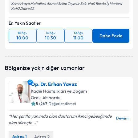
Kemerkaya Mahallesi Ahmet Selim Teymur Sok. No:1 Bordo İş Merkezi
Kat:2 Daire:22
En Yakın Saatler
10 Ağu
10 Ağu
10 Ağu
Daha Fazla
10:00
10:30
11:00
Bölgenize yakın diğer uzmanlar
Op. Dr. Erhan Yavuz
Kadın Hastalıkları ve Doğum
Ordu
, Altınordu
5
(
267
Değerlendirme)
Her şartta yanımda olan doktorum ikinci gebeliğimde
Devamı
olan süreçte...
Adres
1
Adres
2