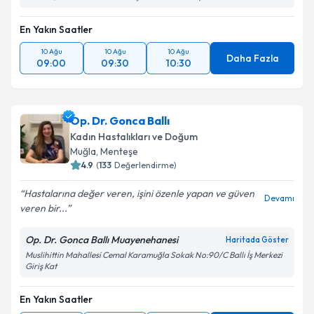
En Yakın Saatler
10 Ağu
10 Ağu
10 Ağu
Daha Fazla
09:00
09:30
10:30
Op. Dr. Gonca Ballı
Kadın Hastalıkları ve Doğum
Muğla
, Menteşe
4.9
(
133
Değerlendirme)
Hastalarına değer veren, işini özenle yapan ve güven
Devamı
veren bir...
Op. Dr. Gonca Ballı Muayenehanesi
Haritada Göster
Muslihittin Mahallesi Cemal Karamuğla Sokak No:90/C Ballı İş Merkezi
Giriş Kat
En Yakın Saatler