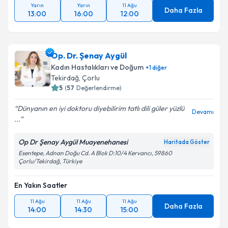
Yarın
Yarın
11 Ağu
Daha Fazla
13:00
16:00
12:00
Op. Dr. Şenay Aygül
Kadın Hastalıkları ve Doğum
+
1
diğer
Tekirdağ
, Çorlu
5
(
57
Değerlendirme)
Dünyanın en iyi doktoru diyebilirim tatlı dili güler yüzlü
Devamı
...
Op Dr Şenay Aygül Muayenehanesi
Haritada Göster
Esentepe, Adnan Doğu Cd. A Blok D:10/4 Kervancı, 59860
Çorlu/Tekirdağ, Türkiye
En Yakın Saatler
11 Ağu
11 Ağu
11 Ağu
Daha Fazla
14:00
14:30
15:00