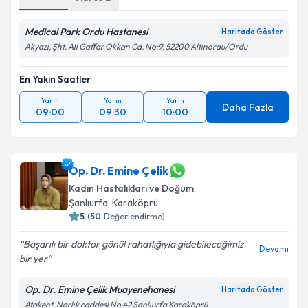
Medical Park Ordu Hastanesi
Haritada Göster
Akyazı, Şht. Ali Gaffar Okkan Cd. No:9, 52200 Altınordu/Ordu
En Yakın Saatler
Yarın
Yarın
Yarın
Daha Fazla
09:00
09:30
10:00
Op. Dr. Emine Çelik
Kadın Hastalıkları ve Doğum
Şanlıurfa
, Karaköprü
5
(
50
Değerlendirme)
Başarılı bir doktor gönül rahatlığıyla gidebileceğimiz
Devamı
bir yer
Op. Dr. Emine Çelik Muayenehanesi
Haritada Göster
Atakent, Narlık caddesi No 42 Şanlıurfa Karaköprü