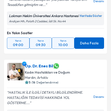
Devamı
Tesadüfen gitmiştim ve...
Lokman Hekim Üniversitesi Ankara Hastanesi
Haritada Göster
Andiçen Mh, Polatlı 2 Caddesi, İdil Sk. No:44
En Yakın Saatler
Yarın
Yarın
Yarın
Daha Fazla
09:00
09:30
10:00
Op. Dr. Enes Bil
Kadın Hastalıkları ve Doğum
Mardin
, Artuklu
5
(
16
Değerlendirme)
HASTALIK İLE İLGİLİ DETAYLI BİLGİLENDİRME.
Devamı
HASTALIĞIN TEDAVİSİ HAKKINDA YOL
GÖSTERME....