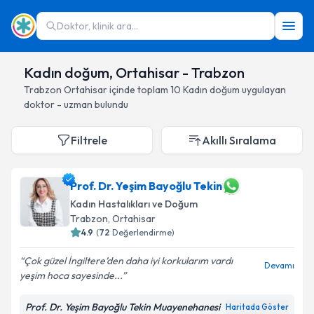
Doktor, klinik ara...
Kadın doğum, Ortahisar - Trabzon
Trabzon
Ortahisar
içinde toplam
10
Kadın doğum
uygulayan
doktor - uzman bulundu
Filtrele
Akıllı Sıralama
Prof. Dr. Yeşim Bayoğlu Tekin
Kadın Hastalıkları ve Doğum
Trabzon
, Ortahisar
4.9
(
72
Değerlendirme)
Çok güzel İngiltere’den daha iyi korkularım vardı
Devamı
yeşim hoca sayesinde...
Prof. Dr. Yeşim Bayoğlu Tekin Muayenehanesi
Haritada Göster