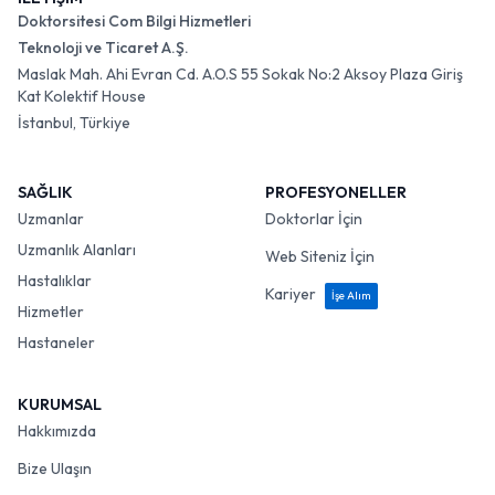
Doktorsitesi Com Bilgi Hizmetleri
Teknoloji ve Ticaret A.Ş.
Maslak Mah. Ahi Evran Cd. A.O.S 55 Sokak No:2 Aksoy Plaza Giriş
Kat Kolektif House
İstanbul, Türkiye
SAĞLIK
PROFESYONELLER
Uzmanlar
Doktorlar İçin
Uzmanlık Alanları
Web Siteniz İçin
Hastalıklar
Kariyer
İşe Alım
Hizmetler
Hastaneler
KURUMSAL
Hakkımızda
Bize Ulaşın