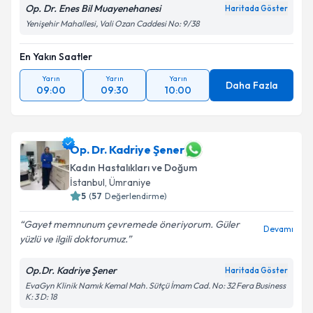
Op. Dr. Enes Bil Muayenehanesi
Haritada Göster
Yenişehir Mahallesi, Vali Ozan Caddesi No: 9/38
En Yakın Saatler
Yarın
Yarın
Yarın
Daha Fazla
09:00
09:30
10:00
Op. Dr. Kadriye Şener
Kadın Hastalıkları ve Doğum
İstanbul
, Ümraniye
5
(
57
Değerlendirme)
Gayet memnunum çevremede öneriyorum. Güler
Devamı
yüzlü ve ilgili doktorumuz.
Op.Dr. Kadriye Şener
Haritada Göster
EvaGyn Klinik Namık Kemal Mah. Sütçü İmam Cad. No: 32 Fera Business
K: 3 D: 18