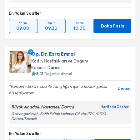
En Yakın Saatler
Yarın
Yarın
Yarın
Daha Fazla
09:00
09:30
10:00
Op. Dr. Esra Emral
Kadın Hastalıkları ve Doğum
Kocaeli
, Darıca
5
(
2
Değerlendirme)
Kendimi Esra hoca ile tanıştığım için o kadar şanslı
Devamı
hissediyorum...
Büyük Anadolu Hastanesi Darıca
Haritada Göster
Osmangazi Mah, Fatih Sultan Mehmet Cd. No:117/1, 41700
Darıca/Kocaeli
En Yakın Saatler