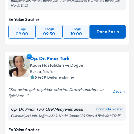
Bahçelievler, Pendik Belediyesi, Adnan Menderes Blv. Pendik Belediyesi
No: 31 D:33
En Yakın Saatler
10 Ağu
10 Ağu
10 Ağu
Daha Fazla
09:00
09:30
10:00
Op. Dr. Pınar Türk
Kadın Hastalıkları ve Doğum
Bursa
, Nilüfer
5
(
469
Değerlendirme)
Kendisine çok teşekkür ederim. Detaylı anlatımı ve
Devamı
ilgisi her...
Op. Dr. Pınar Türk Özel Muayenehanesi
Haritada Göster
Cumhuriyet Mah. Yağmur Sok. No:14 Cadde 224 Sitesi A Blok Kat:7 D:13
En Yakın Saatler