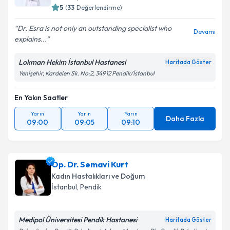
5
(
33
Değerlendirme)
Dr. Esra is not only an outstanding specialist who
Devamı
explains...
Lokman Hekim İstanbul Hastanesi
Haritada Göster
Yenişehir, Kardelen Sk. No:2, 34912 Pendik/İstanbul
En Yakın Saatler
Yarın
Yarın
Yarın
Daha Fazla
09:00
09:05
09:10
Op. Dr. Semavi Kurt
Kadın Hastalıkları ve Doğum
İstanbul
, Pendik
Medipol Üniversitesi Pendik Hastanesi
Haritada Göster