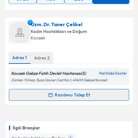
Uzm. Dr. Taner Çelikel
Kadın Hastalıkları ve Doğum
Kocaeli
Adres
1
Adres
2
Kocaelı Gebze Fatıh Devlet Hastanesı(S)
Haritada Göster
Osman Yılmaz, İlyas Uzuner Cad No:1, 41400 Gebze/Kocaeli
Randevu Talep Et
Randevu Takvimi Talebi
Uzm. Dr. Taner Çelikel
için randevu takvimi talebi
oluşturun. Size bu uzmandan randevu almanız için bir
İlgili Branşlar
takvim hazırlandığında e-posta ile bilgilendireceğiz.