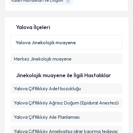
Kadın Hastalıkları ve Doğum
1
E-posta Adresiniz
Yalova İlçeleri
Kişisel verilerimin işlenmesine ilişkin
Aydınlatma
Metni
'ni okudum ve kişisel verilerimin belirtilen
Yalova
Jinekolojik muayene
kapsamda işlenmesini kabul ediyorum.
Merkez
Jinekolojik muayene
Takvim Talebini Gönder
Jinekolojik muayene ile İlgili Hastalıklar
Yalova Çiftlikköy Adet bozukluğu
Yalova Çiftlikköy Ağrısız Doğum (Epidural Anestezi)
Yalova Çiftlikköy Aile Planlaması
Yalova Çiftlikköy Ameliyatsız idrar kaçırma tedavisi