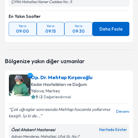
Çiftlik Mahallesi Kemer Caddesi No : 5
En Yakın Saatler
Yarın
Yarın
Yarın
Daha Fazla
09:00
09:15
09:30
Bölgenize yakın diğer uzmanlar
Op. Dr. Mehtap Kırşavoğlu
Kadın Hastalıkları ve Doğum
Yalova
, Merkez
5
(
2
Değerlendirme)
Çok uğraşlar sonrasında Mehtap hocamla yollarımız
Devamı
kesişti. İyi ki de...
Özel Atakent Hastanesi
Haritada Göster
Adnan Menderes, Mahallesi, Ufuk Sk. No:7