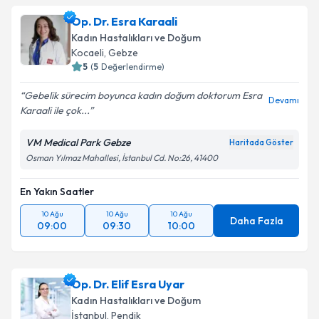
Op. Dr. Esra Karaali
Kadın Hastalıkları ve Doğum
Kocaeli
, Gebze
5
(
5
Değerlendirme)
Gebelik sürecim boyunca kadın doğum doktorum Esra
Devamı
Karaali ile çok...
VM Medical Park Gebze
Haritada Göster
Osman Yılmaz Mahallesi, İstanbul Cd. No:26, 41400
En Yakın Saatler
10 Ağu
10 Ağu
10 Ağu
Daha Fazla
09:00
09:30
10:00
Op. Dr. Elif Esra Uyar
Kadın Hastalıkları ve Doğum
İstanbul
, Pendik