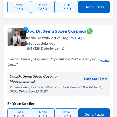
14 Ağu
14 Ağu
14 Ağu
Daha Fazla
11:30
12:30
13:30
Doç. Dr. Sema Süzen Çaypınar
Kadın Hastalıkları ve Doğum
+
1
diğer
İstanbul
, Bakırköy
5
(
328
Değerlendirme)
Sema Hanım çok güleryüzlü pozitif bir doktor. Her şey
Devamı
için...
Doç.Dr. Sema Süzen Çaypınar
Haritada Göster
Muayenehanesi
Route İstanbul, Ataköy 7-8-9-10. Kısım Mahallesi, E-5 Yan Yol, No: 6,
34156, B blok daire 25, 34212
En Yakın Saatler
17 Ağu
17 Ağu
18 Ağu
Daha Fazla
09:30
11:30
12:30