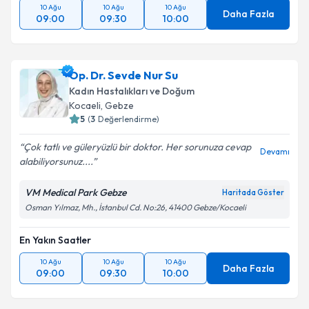
10 Ağu
10 Ağu
10 Ağu
Daha Fazla
09:00
09:30
10:00
Op. Dr. Sevde Nur Su
Kadın Hastalıkları ve Doğum
Kocaeli
, Gebze
5
(
3
Değerlendirme)
Çok tatlı ve güleryüzlü bir doktor. Her sorunuza cevap
Devamı
alabiliyorsunuz....
VM Medical Park Gebze
Haritada Göster
Osman Yılmaz, Mh., İstanbul Cd. No:26, 41400 Gebze/Kocaeli
En Yakın Saatler
10 Ağu
10 Ağu
10 Ağu
Daha Fazla
09:00
09:30
10:00