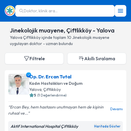
Doktor, klinik ara...
Jinekolojik muayene, Çiftlikköy - Yalova
Yalova
Çiftlikköy
içinde toplam
10
Jinekolojik muayene
uygulayan doktor - uzman bulundu
Filtrele
Akıllı Sıralama
Op. Dr. Ercan Tutal
Kadın Hastalıkları ve Doğum
Yalova
, Çiftlikköy
5
(
1
Değerlendirme)
Ercan Bey, hem hastasını unutmayan hem de kişinin
Devamı
ruhsal ve...
Aktif International Hospital Çiftlikköy
Haritada Göster