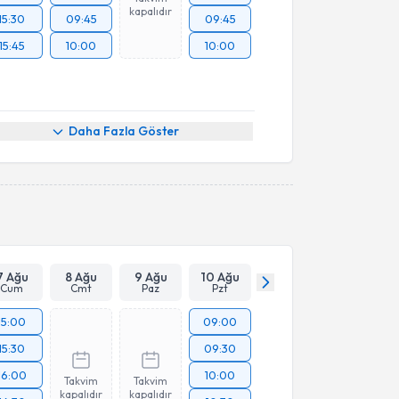
kapalıdır
15:30
09:45
09:45
15:45
10:00
10:00
Daha Fazla Göster
7 Ağu
8 Ağu
9 Ağu
10 Ağu
Cum
Cmt
Paz
Pzt
15:00
09:00
15:30
09:30
16:00
10:00
Takvim
Takvim
kapalıdır
kapalıdır