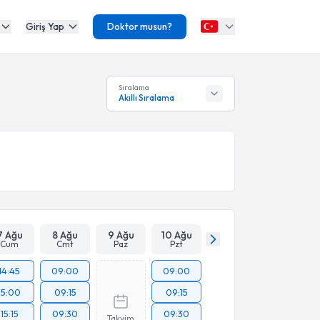
Giriş Yap
Doktor musun?
Sıralama
Akıllı Sıralama
7 Ağu
8 Ağu
9 Ağu
10 Ağu
Cum
Cmt
Paz
Pzt
14:45
09:00
09:00
15:00
09:15
09:15
15:15
09:30
09:30
Takvim