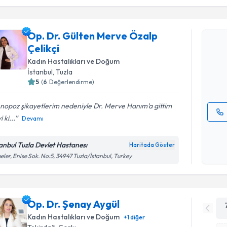
Randevu T
Op. Dr. Gülten Merve Özalp
Op. Dr. G
Çelikçi
talebi oluş
takvim hazı
Kadın Hastalıkları ve Doğum
İstanbul
, Tuzla
E-posta Ad
5
(
6
Değerlendirme)
nopoz şikayetlerim nedeniyle Dr. Merve Hanım’a gittim
i ki...
Devamı
Kişisel
okudum
tanbul Tuzla Devlet Hastanesı
Haritada Göster
işlenm
eler, Enise Sok. No:5, 34947 Tuzla/İstanbul, Turkey
Op. Dr. Şenay Aygül
Kadın Hastalıkları ve Doğum
+
1
diğer