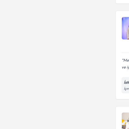
Me
ve iy
İs
İçm