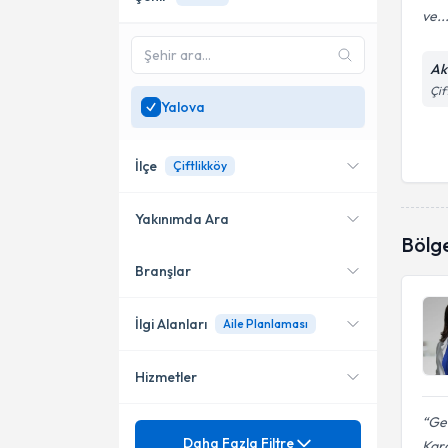
ve..
Ak
Çif
Yalova
İlçe
Çiftlikköy
Yakınımda Ara
Bölg
Branşlar
Konumuma yakın uzmanları
Çiftlikköy
göster
İlgi Alanları
Aile Planlaması
Hizmetler
Kadın Hastalıkları ve Doğum
Ge
Mezuniyet
Adet bozukluğu
Daha Fazla Filtre
Kara