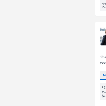
Ara
Orh
Bur
yapa
A
Op
Kem
İş 