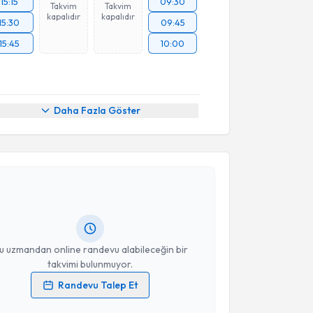
15:15
09:30
Takvim
Takvim
kapalıdır
kapalıdır
15:30
09:45
15:45
10:00
Daha Fazla Göster
akvimi Talebi
alise Mesude Koldaş
için randevu takvimi talebi
Size bu uzmandan randevu almanız için bir takvim
ında e-posta ile bilgilendireceğiz.
resiniz
u uzmandan online randevu alabileceğin bir
takvimi bulunmuyor.
Randevu Talep Et
 verilerimin işlenmesine ilişkin
Aydınlatma Metni
'ni