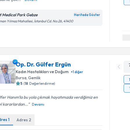
 Medical Park Gebze
Haritada Göster
an Yılmaz Mahallesi, İstanbul Cd. No:26, 41400
Op. Dr. Gülfer Ergün
Kadın Hastalıkları ve Doğum
+
1
diğer
Bursa
, Gemlik
5
(
18
Değerlendirme)
fer Hanım'la bu yola çıkmak hayatımızda verdiğimiz en
l kararlardan...
Devamı
dres
1
Adres
2