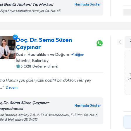
el Gemlik Atakent Tıp Merkezi
Haritada Göster
 Ziya Kaya Mahallesi Hürriyet Cd. No: 45
Doç. Dr. Sema Süzen
Çaypınar
Kadın Hastalıkları ve Doğum
+
1
diğer
İstanbul
, Bakırköy
5
(
328
Değerlendirme)
ka
a Hanım çok güleryüzlü pozitif bir doktor. Her şey
..
Devamı
ç.Dr. Sema Süzen Çaypınar
Haritada Göster
ayenehanesi
te İstanbul, Ataköy 7-8-9-10. Kısım Mahallesi, E-5 Yan Yol, No: 6,
56, B blok daire 25, 34212