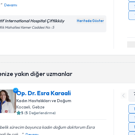
.
Devamı
tif International Hospital Çiftlikköy
Haritada Göster
tlik Mahallesi Kemer Caddesi No : 5
enize yakın diğer uzmanlar
Op. Dr. Esra Karaali
Kadın Hastalıkları ve Doğum
Kocaeli
, Gebze
5
(
5
Değerlendirme)
belik sürecim boyunca kadın doğum doktorum Esra
ali ile çok...
Devamı