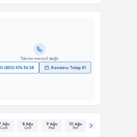
akvimi Talebi
ülten Merve Özalp Çelikçi
için randevu takvimi
turun. Size bu uzmandan randevu almanız için bir
rlandığında e-posta ile bilgilendireceğiz.
resiniz
Takvim mevcut değil.
0 (850) 474 36 58
Randevu Talep Et
 verilerimin işlenmesine ilişkin
Aydınlatma Metni
'ni
 ve kişisel verilerimin belirtilen kapsamda
esini kabul ediyorum.
Takvim Talebini Gönder
7 Ağu
8 Ağu
9 Ağu
10 Ağu
Cum
Cmt
Paz
Pzt