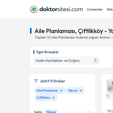
Uzmanlar
Klin
Aile Planlaması, Çiftlikköy - 
Toplam
10
Aile Planlaması
tedavisi yapan doktor 
İlgili Branşlar
Kadın Hastalıkları ve Doğum
1
Aktif Filtreler
Aile Planlaması
Yalova
Çiftlikköy
Erc
Şehir
Yalova