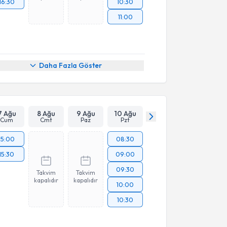
16:30
10:30
11:00
Daha Fazla Göster
7 Ağu
8 Ağu
9 Ağu
10 Ağu
Cum
Cmt
Paz
Pzt
15:00
08:30
15:30
09:00
09:30
Takvim
Takvim
kapalıdır
kapalıdır
10:00
10:30