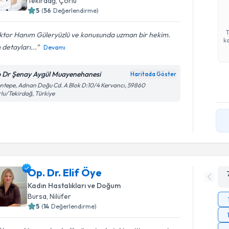
Tekirdağ
, Çorlu
5
(
56
Değerlendirme)
ktor Hanım Güleryüzlü ve konusunda uzman bir hekim.
ka
detayları...
Devamı
 Dr Şenay Aygül Muayenehanesi
Haritada Göster
ntepe, Adnan Doğu Cd. A Blok D:10/4 Kervancı, 59860
lu/Tekirdağ, Türkiye
Op. Dr. Elif Öye
Kadın Hastalıkları ve Doğum
Bursa
, Nilüfer
5
(
14
Değerlendirme)