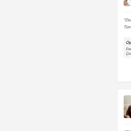
Do
Tüm 
Op
Ese
Çor