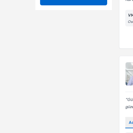
Ağrısız Doğum (Epidural
Ünvan
4 boyutlu renkli ultrason
Anestezi)
VM
Aile Planlaması
Osm
Abdominal ultrasonografi
TRAKYA ÜNİVERSİTESİ
Ameliyatsız idrar kaçırma
Adenomyozis Tanı ve Tedavisi
tedavisi
Op. Dr.
Anormal Rahim kanamaları
Adet bozukluğu
Aşırı Ay Başı (adet) Kanaması
Adet Düzensizliği Tedavisi
Atrofik vajinit
Aile planlaması
Ay Başı Kanamasının
Anormal kanamalar
Gecikmesi
Barbie Vajina
Aşılama(iui)
Gül
güze
Barsak sarkması (Rektosel)
Atrofik vajinit
A
Barbie vajina estetiği