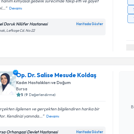
f hanım kimyasal gebelik sürecimde takip etti ve gayet
l...
Devamı
el Doruk Nilüfer Hastanesi
Haritada Göster
ak, Lefkoşe Cd. No:22
Randevu T
Op. Dr. Salise Mesude Koldaş
Op. Dr. S
oluşturun. 
Kadın Hastalıkları ve Doğum
hazırlandığ
Bursa
5
(
9
Değerlendirme)
E-posta Ad
B
çekten ilgilenen ve gerçekten bilgilendiren harika bir
or. Kendinizi yanında...
Devamı
Kişisel
rsa Orhangazi Devlet Hastanesi
Haritada Göster