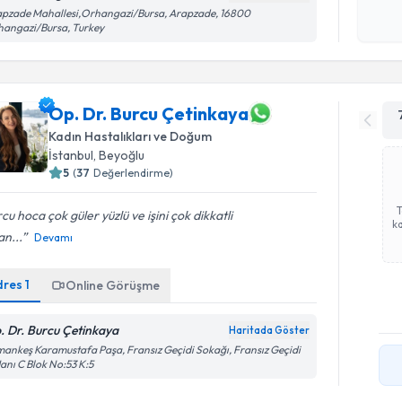
okudum
pzade Mahallesi,Orhangazi/Bursa, Arapzade, 16800
işlenm
angazi/Bursa, Turkey
Op. Dr. Burcu Çetinkaya
Kadın Hastalıkları ve Doğum
İstanbul
, Beyoğlu
5
(
37
Değerlendirme)
cu hoca çok güler yüzlü ve işini çok dikkatli
ka
n...
Devamı
dres
1
Online Görüşme
. Dr. Burcu Çetinkaya
Haritada Göster
ankeş Karamustafa Paşa, Fransız Geçidi Sokağı, Fransız Geçidi
Hanı C Blok No:53 K:5
Randevu T