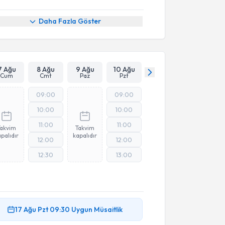
Daha Fazla Göster
7 Ağu
8 Ağu
9 Ağu
10 Ağu
Cum
Cmt
Paz
Pzt
09:00
09:00
10:00
10:00
11:00
11:00
Takvim
Takvim
palıdır
kapalıdır
12:00
12:00
12:30
13:00
17 Ağu
Pzt
09:30
Uygun Müsaitlik