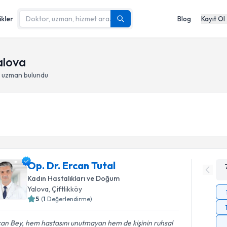
ikler
Blog
Kayıt Ol
Yalova
- uzman bulundu
Op. Dr. Ercan Tutal
Kadın Hastalıkları ve Doğum
Yalova
, Çiftlikköy
5
(
1
Değerlendirme)
an Bey, hem hastasını unutmayan hem de kişinin ruhsal