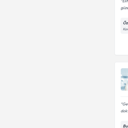
Eli
güze
Öz
Kon
Ger
dokt
Bu