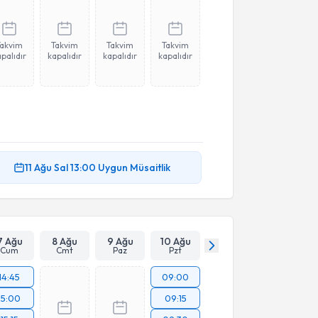
Takvim
Takvim
Takvim
Takvim
palıdır
kapalıdır
kapalıdır
kapalıdır
11 Ağu
Sal
13:00
Uygun Müsaitlik
7 Ağu
8 Ağu
9 Ağu
10 Ağu
Cum
Cmt
Paz
Pzt
14:45
09:00
15:00
09:15