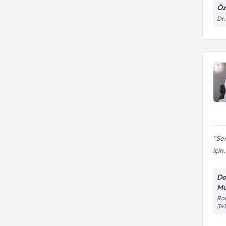
Öz
Dr.
Sem
için.
Do
Mu
Rou
341