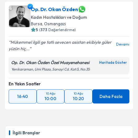
Op. Dr. Okan Özden
Kadın Hastalıkları ve Doğum
Bursa
, Osmangazi
5
(
373
Değerlendirme)
Mükemmel ilgili ge tatlı sevecen asistan ekibiyle güler
Devamı
yüzün hiç...
Op. Dr. Okan Özden Özel Muayenehanesi
Haritada Göster
Yenikaraman, Umi Plaza, Sanayi Cd. Kat:5, No:35
En Yakın Saatler
10 Ağu
10 Ağu
16:40
Daha Fazla
10:00
10:20
İlgili Branşlar