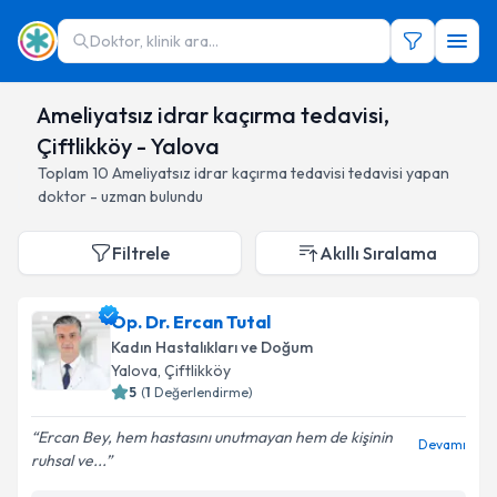
Doktor, klinik ara...
Ameliyatsız idrar kaçırma tedavisi,
Çiftlikköy - Yalova
Toplam
10
Ameliyatsız idrar kaçırma tedavisi
tedavisi yapan
doktor - uzman bulundu
Filtrele
Akıllı Sıralama
Op. Dr. Ercan Tutal
Kadın Hastalıkları ve Doğum
Yalova
, Çiftlikköy
5
(
1
Değerlendirme)
Ercan Bey, hem hastasını unutmayan hem de kişinin
Devamı
ruhsal ve...