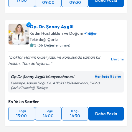
17:30
Daha Fazla
09:00
09:30
Takvim Talebini Gönder
Op. Dr. Şenay Aygül
Kadın Hastalıkları ve Doğum
+
1
diğer
Tekirdağ
, Çorlu
5
(
56
Değerlendirme)
Doktor Hanım Güleryüzlü ve konusunda uzman bir
Devamı
hekim. Tüm detayları...
Op Dr Şenay Aygül Muayenehanesi
Haritada Göster
Esentepe, Adnan Doğu Cd. A Blok D:10/4 Kervancı, 59860
Çorlu/Tekirdağ, Türkiye
En Yakın Saatler
11 Ağu
11 Ağu
11 Ağu
Daha Fazla
13:00
14:00
14:30