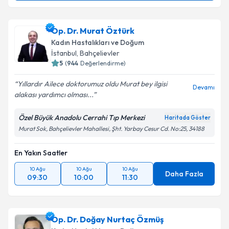
Op. Dr. Anar Panahlı
için randevu takvimi talebi
Op. Dr. Murat Öztürk
oluşturun. Size bu uzmandan randevu almanız için bir
Kadın Hastalıkları ve Doğum
takvim hazırlandığında e-posta ile bilgilendireceğiz.
İstanbul
, Bahçelievler
5
(
944
Değerlendirme)
E-posta Adresiniz
Yıllardır Ailece doktorumuz oldu Murat bey ilgisi
Devamı
alakası yardımcı olması...
Özel Büyük Anadolu Cerrahi Tıp Merkezi
Haritada Göster
Kişisel verilerimin işlenmesine ilişkin
Aydınlatma
Murat Sok, Bahçelievler Mahallesi, Şht. Yarbay Cesur Cd. No:25, 34188
Metni
'ni okudum ve kişisel verilerimin belirtilen
kapsamda işlenmesini kabul ediyorum.
En Yakın Saatler
10 Ağu
10 Ağu
10 Ağu
Takvim Talebini Gönder
Daha Fazla
09:30
10:00
11:30
Op. Dr. Doğay Nurtaç Özmüş