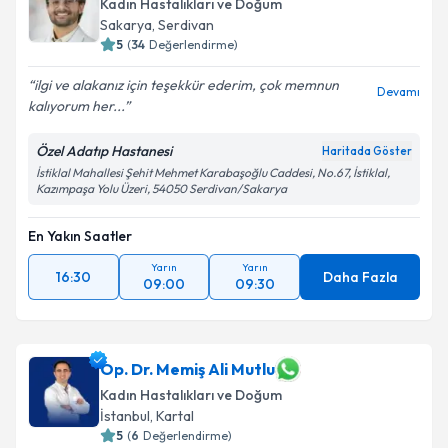
Kadın Hastalıkları ve Doğum
Sakarya
, Serdivan
5
(
34
Değerlendirme)
ilgi ve alakanız için teşekkür ederim, çok memnun
Devamı
kalıyorum her...
Özel Adatıp Hastanesi
Haritada Göster
İstiklal Mahallesi Şehit Mehmet Karabaşoğlu Caddesi, No.67, İstiklal,
Kazımpaşa Yolu Üzeri, 54050 Serdivan/Sakarya
En Yakın Saatler
Yarın
Yarın
16:30
Daha Fazla
09:00
09:30
Op. Dr. Memiş Ali Mutlu
Kadın Hastalıkları ve Doğum
İstanbul
, Kartal
5
(
6
Değerlendirme)