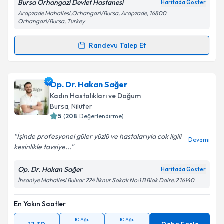
Bursa Orhangazi Devlet Hastanesi
Haritada Göster
Arapzade Mahallesi,Orhangazi/Bursa, Arapzade, 16800
Orhangazi/Bursa, Turkey
Randevu Talep Et
Randevu Takvimi Talebi
Op. Dr. Salise Mesude Koldaş
için randevu takvimi
Op. Dr. Hakan Sağer
talebi oluşturun. Size bu uzmandan randevu almanız
Kadın Hastalıkları ve Doğum
için bir takvim hazırlandığında e-posta ile
Bursa
, Nilüfer
bilgilendireceğiz.
5
(
208
Değerlendirme)
E-posta Adresiniz
İşinde profesyonel güler yüzlü ve hastalarıyla cok ilgili
Devamı
kesinlikle tavsiye...
Op. Dr. Hakan Sağer
Haritada Göster
İhsaniye Mahallesi Bulvar 224 İlknur Sokak No:1 B Blok Daire:2 16140
Kişisel verilerimin işlenmesine ilişkin
Aydınlatma
Metni
'ni okudum ve kişisel verilerimin belirtilen
kapsamda işlenmesini kabul ediyorum.
En Yakın Saatler
10 Ağu
10 Ağu