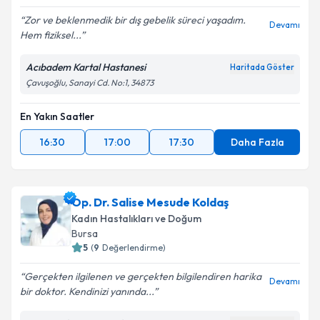
Zor ve beklenmedik bir dış gebelik süreci yaşadım.
Devamı
Hem fiziksel...
Acıbadem Kartal Hastanesi
Haritada Göster
Çavuşoğlu, Sanayi Cd. No:1, 34873
En Yakın Saatler
16:30
17:00
17:30
Daha Fazla
Op. Dr. Salise Mesude Koldaş
Kadın Hastalıkları ve Doğum
Bursa
5
(
9
Değerlendirme)
Gerçekten ilgilenen ve gerçekten bilgilendiren harika
Devamı
bir doktor. Kendinizi yanında...