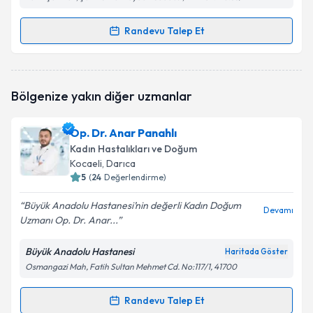
Randevu Talep Et
Randevu Takvimi Talebi
Op. Dr. Gülcan Akalan
için randevu takvimi talebi
Bölgenize yakın diğer uzmanlar
oluşturun. Size bu uzmandan randevu almanız için bir
takvim hazırlandığında e-posta ile bilgilendireceğiz.
Op. Dr. Anar Panahlı
E-posta Adresiniz
Kadın Hastalıkları ve Doğum
Kocaeli
, Darıca
5
(
24
Değerlendirme)
Büyük Anadolu Hastanesi’nin değerli Kadın Doğum
Kişisel verilerimin işlenmesine ilişkin
Aydınlatma
Devamı
Uzmanı Op. Dr. Anar...
Metni
'ni okudum ve kişisel verilerimin belirtilen
kapsamda işlenmesini kabul ediyorum.
Büyük Anadolu Hastanesi
Haritada Göster
Osmangazi Mah, Fatih Sultan Mehmet Cd. No:117/1, 41700
Takvim Talebini Gönder
Randevu Talep Et
Randevu Takvimi Talebi