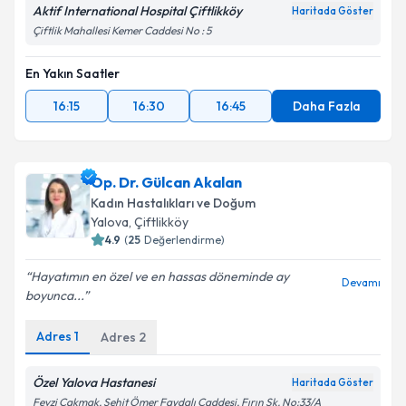
Aktif International Hospital Çiftlikköy
Haritada Göster
Çiftlik Mahallesi Kemer Caddesi No : 5
En Yakın Saatler
16:15
16:30
16:45
Daha Fazla
Op. Dr. Gülcan Akalan
Kadın Hastalıkları ve Doğum
Yalova
, Çiftlikköy
4.9
(
25
Değerlendirme)
Hayatımın en özel ve en hassas döneminde ay
Devamı
boyunca...
Adres
1
Adres
2
Özel Yalova Hastanesi
Haritada Göster
Fevzi Çakmak, Şehit Ömer Faydalı Caddesi, Fırın Sk. No:33/A