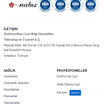
İLETİŞİM
Doktorsitesi Com Bilgi Hizmetleri
Teknoloji ve Ticaret A.Ş.
Maslak Mah. Ahi Evran Cd. A.O.S 55 Sokak No:2 Aksoy Plaza Giriş
Kat Kolektif House
İstanbul, Türkiye
SAĞLIK
PROFESYONELLER
Uzmanlar
Doktorlar İçin
Uzmanlık Alanları
Web Siteniz İçin
Hastalıklar
Kariyer
İşe Alım
Hizmetler
Hastaneler