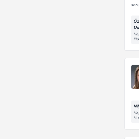
soru
Öz
Da
Hoş
Pla
Ni
Hoş
K: 