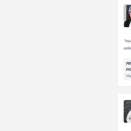
Hoc
odas
PR
M
Viş