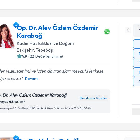
Op. Dr. Alev Özlem Özdemir
Karabağ
Kadın Hastalıkları ve Doğum
Eskişehir
, Tepebaşı
4.9
(
22
Değerlendirme)
er yüzlü,samimi ve içten davranışları mevcut.Herkese
siye ederim
Devamı
. Dr. Alev Özlem Özdemir Karabağ
Haritada Göster
ayenehanesi
nudiye Mahallesi 732. Sokak Kent Plaza No.6 K:5 D:17-18
Randevu T