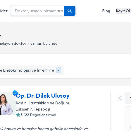
ikler
Blog
Kayıt Ol
r
ulayan doktor - uzman bulundu
 Endokrinolojisi ve İnfertilite
2
Op. Dr. Dilek Ulusoy
Kadın Hastalıkları ve Doğum
Eskişehir
, Tepebaşı
5
(
22
Değerlendirme)
lek hanım ve hemşire hanım gebelik öncesinde ve