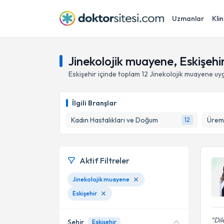
Uzmanlar
Klin
Jinekolojik muayene, Eskişehi
Eskişehir
içinde toplam
12
Jinekolojik muayene
uyg
İlgili Branşlar
Kadın Hastalıkları ve Doğum
Üreme
12
Aktif Filtreler
Jinekolojik muayene
Eskişehir
Di
Şehir
Eskişehir