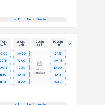
Daha Fazla Göster
7 Ağu
8 Ağu
9 Ağu
10 Ağu
Cum
Cmt
Paz
Pzt
09:00
09:00
09:15
09:15
10:00
09:45
09:45
10:30
10:00
Takvim
kapalıdır
11:30
10:45
10:15
11:45
11:00
10:30
Daha Fazla Göster