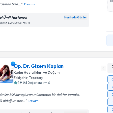
ka
asında bize...
Devamı
el Ümit Hastanesi
Haritada Göster
ıkent, Gerekli Sk. No:13
Op. Dr. Gizem Kaplan
Kadın Hastalıkları ve Doğum
Eskişehir
, Tepebaşı
4.9
(
41
Değerlendirme)
imize bizi kavuşturan mükemmel bir doktor kendisi.
k olduğum her...
Devamı