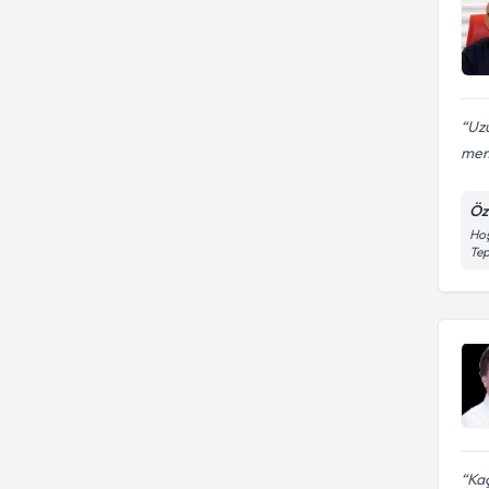
Uzu
mem
Öz
Hoş
Tep
Kaç