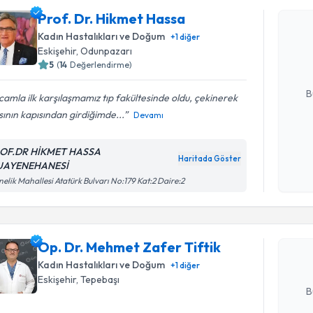
Prof. Dr. Hikmet Hassa
Prof. Dr.
Size bu uzm
Kadın Hastalıkları ve Doğum
+
1
diğer
hazırlandığ
Eskişehir
, Odunpazarı
5
(
14
Değerlendirme)
E-posta Ad
B
amla ilk karşılaşmamız tıp fakültesinde oldu, çekinerek
ının kapısından girdiğimde...
Devamı
Kişisel
OF.DR HİKMET HASSA
okudum
Haritada Göster
UAYENEHANESİ
Randevu T
işlenm
nelik Mahallesi Atatürk Bulvarı No:179 Kat:2 Daire:2
Op. Dr. M
oluşturun. 
Op. Dr. Mehmet Zafer Tiftik
hazırlandığ
Kadın Hastalıkları ve Doğum
+
1
diğer
E-posta Ad
Eskişehir
, Tepebaşı
B