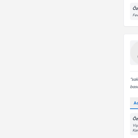
Öz
Fev
sak
basar
A
Öz
Viş
Kar