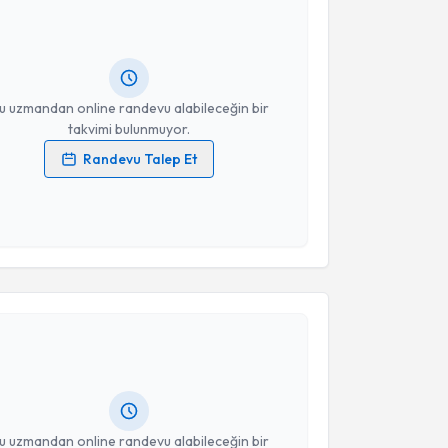
hsin Tatoğlu
için randevu takvimi talebi oluşturun.
andan randevu almanız için bir takvim
ında e-posta ile bilgilendireceğiz.
resiniz
u uzmandan online randevu alabileceğin bir
takvimi bulunmuyor.
Randevu Talep Et
 verilerimin işlenmesine ilişkin
Aydınlatma Metni
'ni
 ve kişisel verilerimin belirtilen kapsamda
esini kabul ediyorum.
akvimi Talebi
Takvim Talebini Gönder
emal Hükmen
için randevu takvimi talebi oluşturun.
andan randevu almanız için bir takvim
ında e-posta ile bilgilendireceğiz.
resiniz
u uzmandan online randevu alabileceğin bir