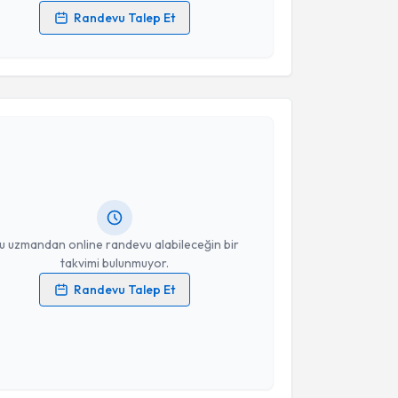
Randevu Talep Et
 verilerimin işlenmesine ilişkin
Aydınlatma Metni
'ni
 ve kişisel verilerimin belirtilen kapsamda
esini kabul ediyorum.
akvimi Talebi
Takvim Talebini Gönder
 Erol
için randevu takvimi talebi oluşturun. Size bu
ndevu almanız için bir takvim hazırlandığında e-
lgilendireceğiz.
resiniz
u uzmandan online randevu alabileceğin bir
takvimi bulunmuyor.
Randevu Talep Et
 verilerimin işlenmesine ilişkin
Aydınlatma Metni
'ni
 ve kişisel verilerimin belirtilen kapsamda
esini kabul ediyorum.
akvimi Talebi