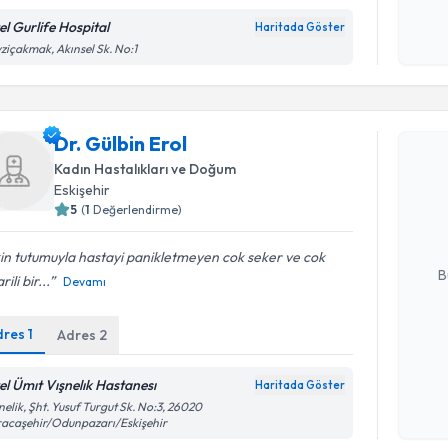
el Gurlife Hospital
Haritada Göster
Kişisel
ziçakmak, Akınsel Sk. No:1
okudum
işlenm
Randevu T
Dr. Gülbin Erol
Dr. Gülbin
Kadın Hastalıkları ve Doğum
uzmandan ra
Eskişehir
posta ile bi
5
(
1
Değerlendirme)
E-posta Ad
in tutumuyla hastayi panikletmeyen cok seker ve cok
B
ili bir...
Devamı
dres
1
Adres
2
Kişisel
okudum
el Ümıt Vışnelık Hastanesı
Haritada Göster
işlenm
nelik, Şht. Yusuf Turgut Sk. No:3, 26020
acaşehir/Odunpazarı/Eskişehir
Randevu T