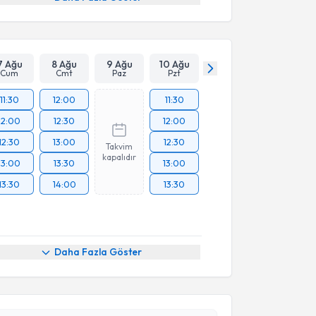
7 Ağu
8 Ağu
9 Ağu
10 Ağu
Cum
Cmt
Paz
Pzt
11:30
12:00
11:30
12:00
12:30
12:00
12:30
13:00
12:30
Takvim
kapalıdır
13:00
13:30
13:00
13:30
14:00
13:30
Daha Fazla Göster
akvimi Talebi