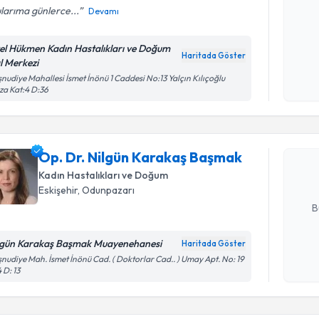
larıma günlerce...
Devamı
Kişisel
el Hükmen Kadın Hastalıkları ve Doğum
Haritada Göster
okudum
l Merkezi
işlenm
nudiye Mahallesi İsmet İnönü 1 Caddesi No:13 Yalçın Kılıçoğlu
Randevu T
za Kat:4 D:36
Op. Dr. N
oluşturun. 
Op. Dr. Nilgün Karakaş Başmak
hazırlandığ
Kadın Hastalıkları ve Doğum
E-posta Ad
Eskişehir
, Odunpazarı
B
lgün Karakaş Başmak Muayenehanesi
Haritada Göster
Kişisel
nudiye Mah. İsmet İnönü Cad. ( Doktorlar Cad.. ) Umay Apt. No: 19
4 D: 13
okudum
işlenm
Randevu T