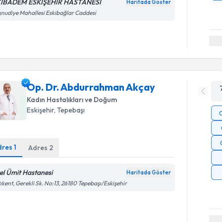
IBADEM ESKİŞEHİR HASTANESİ
Haritada Göster
nudiye Mahallesi Eskibağlar Caddesi
Op. Dr. Abdurrahman Akçay
Kadın Hastalıkları ve Doğum
Eskişehir
, Tepebaşı
dres
1
Adres
2
el Ümit Hastanesi
Haritada Göster
ıkent, Gerekli Sk. No:13, 26180 Tepebaşı/Eskişehir