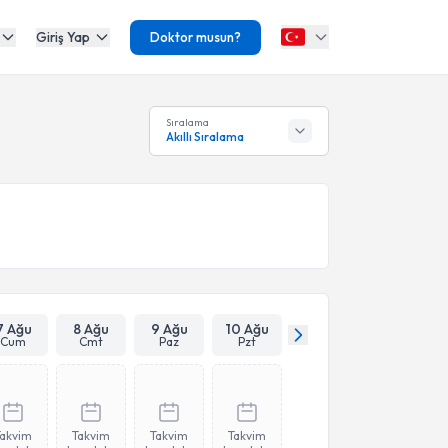
Giriş Yap
Doktor musun?
Sıralama
Akıllı Sıralama
7 Ağu
8 Ağu
9 Ağu
10 Ağu
Cum
Cmt
Paz
Pzt
Takvim
Takvim
Takvim
Takvim