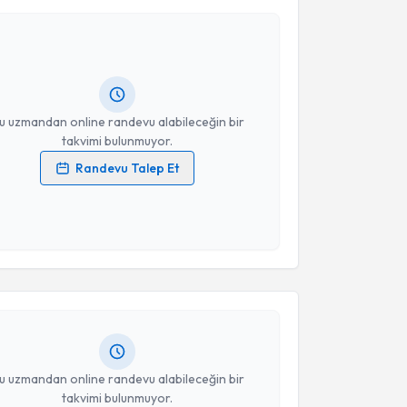
Takvim Talebini Gönder
 Hikmet Hassa
için randevu takvimi talebi oluşturun.
andan randevu almanız için bir takvim
ında e-posta ile bilgilendireceğiz.
resiniz
u uzmandan online randevu alabileceğin bir
takvimi bulunmuyor.
Randevu Talep Et
 verilerimin işlenmesine ilişkin
Aydınlatma Metni
'ni
 ve kişisel verilerimin belirtilen kapsamda
akvimi Talebi
esini kabul ediyorum.
Takvim Talebini Gönder
ehmet Zafer Tiftik
için randevu takvimi talebi
Size bu uzmandan randevu almanız için bir takvim
ında e-posta ile bilgilendireceğiz.
resiniz
u uzmandan online randevu alabileceğin bir
takvimi bulunmuyor.