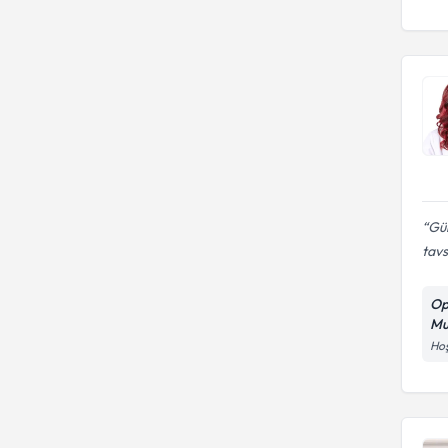
Gül
tav
Op
Mu
Hoş