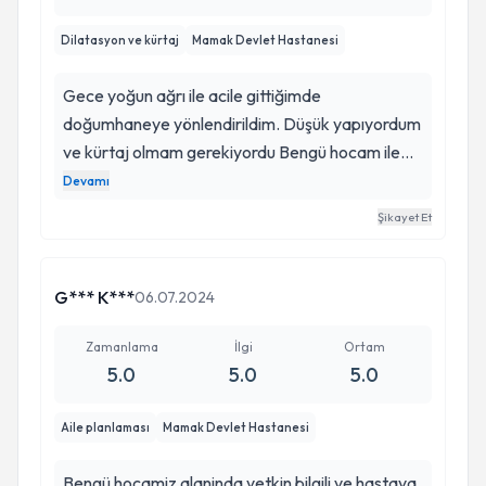
Dilatasyon ve kürtaj
Mamak Devlet Hastanesi
Gece yoğun ağrı ile acile gittiğimde
doğumhaneye yönlendirildim. Düşük yapıyordum
ve kürtaj olmam gerekiyordu Bengü hocam ile
yolumuz burada kesişti. Nasıl söyleyeyim işlemi
Devamı
detaylı anlatıp uygularkende stres olmamam
Şikayet Et
adına adım adım anlattı ve bebek gibi ilgilendi.
Çok teşekkür ediyorum ilginize ve dilerim
karşınıza hep sizin gibi güler yüzlü ilgili insanlar
G*** K***
06.07.2024
çıkar.
Zamanlama
İlgi
Ortam
5.0
5.0
5.0
Aile planlaması
Mamak Devlet Hastanesi
Bengü hocamiz alaninda yetkin bilgili ve hastaya