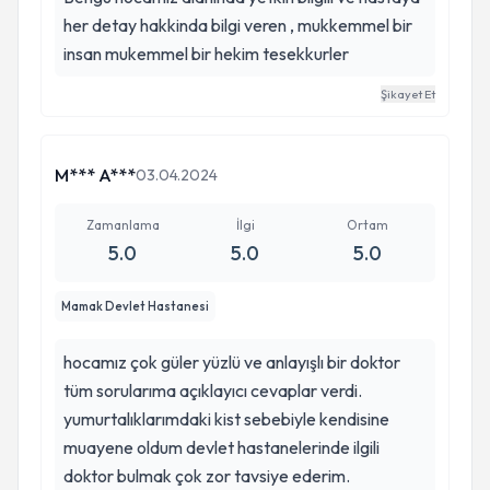
her detay hakkinda bilgi veren , mukkemmel bir
insan mukemmel bir hekim tesekkurler
Şikayet Et
M*** A***
03.04.2024
Zamanlama
İlgi
Ortam
5.0
5.0
5.0
Mamak Devlet Hastanesi
hocamız çok güler yüzlü ve anlayışlı bir doktor
tüm sorularıma açıklayıcı cevaplar verdi.
yumurtalıklarımdaki kist sebebiyle kendisine
muayene oldum devlet hastanelerinde ilgili
doktor bulmak çok zor tavsiye ederim.