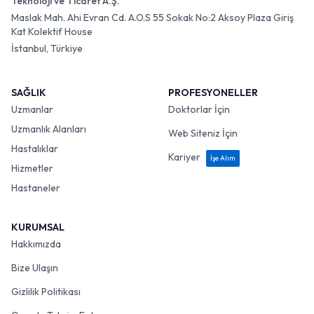
Teknoloji ve Ticaret A.Ş.
Maslak Mah. Ahi Evran Cd. A.O.S 55 Sokak No:2 Aksoy Plaza Giriş
Kat Kolektif House
İstanbul, Türkiye
SAĞLIK
PROFESYONELLER
Uzmanlar
Doktorlar İçin
Uzmanlık Alanları
Web Siteniz İçin
Hastalıklar
Kariyer
İşe Alım
Hizmetler
Hastaneler
KURUMSAL
Hakkımızda
Bize Ulaşın
Gizlilik Politikası