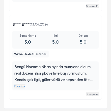
Şikayet Et
B*** E***
03.04.2024
Zamanlama
İlgi
Ortam
5.0
5.0
5.0
Mamak Devlet Hastanesi
Bengü Hocama Nisan ayında muayene oldum,
regl düzensizliği şikayetiyle başvurmuştum.
Kendisi çok ilgili, güler yüzlü ve hepsinden öte
rahat hissettiren biri, muayene sürecimde hiç
Devamı
gerilmedim. Rahatlıkla kendisinden randevu
Şikayet Et
alabilirsiniz böyle doktorlara ihtiyacımız var.