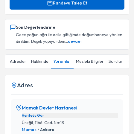
Randevu Talep Et
Son Değerlendirme
Gece yoğun ağrı ile acile gittiğimde doğumhaneye yönlen
dirildim. Düşük yapıyordum...
devamı
Adresler
Hakkında
Yorumlar
Mesleki Bilgiler
Sorular
İçe
Adres
Mamak Devlet Hastanesi
Haritada Gör
Üreğil, 1166. Cad. No:13
Mamak
Ankara
/