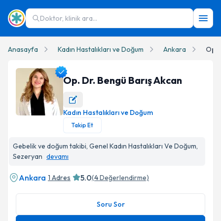
Doktor, klinik ara...
Anasayfa
Kadın Hastalıkları ve Doğum
Ankara
Op. 
Op. Dr. Bengü Barış Akcan
Kadın Hastalıkları ve Doğum
Op. Dr. Bengü Barış Akcan Profil Fotoğrafı
Takip Et
Gebelik ve doğum takibi, Genel Kadın Hastalıkları Ve Doğum,
Sezeryan
devamı
Ankara
5.0
1 Adres
(
4
Değerlendirme)
Soru Sor