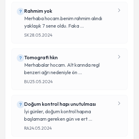
Rahmim yok
Merhaba hocam.benim rahmim alındı
yaklaşık 7 sene oldu. Faka
...
SK
28.05.2024
Tomografi hkn
Merhabalar hocam. Alt karında regl
benzeri ağrı nedeniyle ön
...
BU
25.05.2024
Doğum kontrol hapı unutulması
İyi günler, doğum kontrol hapına
başlamam gereken gün ve ert
...
RA
24.05.2024