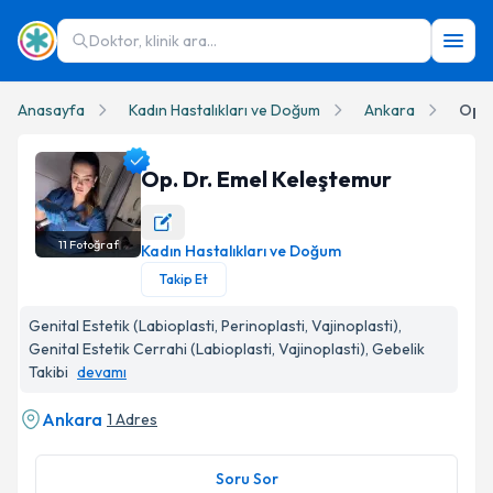
Doktor, klinik ara...
Anasayfa
Kadın Hastalıkları ve Doğum
Ankara
Op. 
Op. Dr. Emel Keleştemur
11
Fotoğraf
Kadın Hastalıkları ve Doğum
Op. Dr. Emel Keleştemur Profil Fotoğrafı
Takip Et
Genital Estetik (Labioplasti, Perinoplasti, Vajinoplasti),
Genital Estetik Cerrahi (Labioplasti, Vajinoplasti), Gebelik
Takibi
devamı
Ankara
1 Adres
Soru Sor