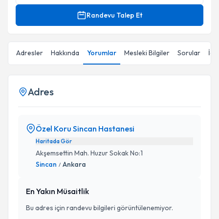
Randevu Talep Et
Adresler
Hakkında
Yorumlar
Mesleki Bilgiler
Sorular
İçe
Adres
Özel Koru Sincan Hastanesi
Haritada Gör
Akşemsettin Mah. Huzur Sokak No:1
Sincan
Ankara
/
En Yakın Müsaitlik
Bu adres için randevu bilgileri görüntülenemiyor.