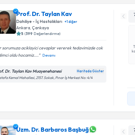
Prof. Dr. Taylan Kav
Dahiliye - İç Hastalıkları
+
1
diğer
Ankara
,
Çankaya
5
(
399
Değerlendirme)
 sorumuza aciklayici cevaplar vererek tedavimizde cok
ka
imci oldu hocamiz....
Devamı
of. Dr. Taylan Kav Muayenehanesi
Haritada Göster
tafa Kemal Mahallesi, 2157. Sokak, Pınar İş Merkezi No: 4/4
Uzm. Dr. Barbaros Başbuğ