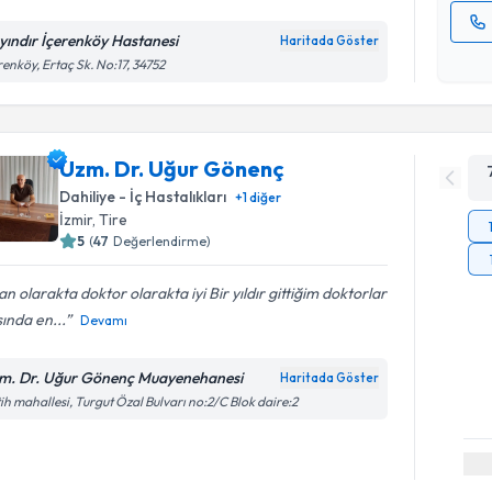
yındır İçerenköy Hastanesi
Haritada Göster
Kişisel
renköy, Ertaç Sk. No:17, 34752
okudum
işlenm
Uzm. Dr. Uğur Gönenç
Dahiliye - İç Hastalıkları
+
1
diğer
İzmir
,
Tire
5
(
47
Değerlendirme)
an olarakta doktor olarakta iyi Bir yıldır gittiğim doktorlar
ında en...
Devamı
m. Dr. Uğur Gönenç Muayenehanesi
Haritada Göster
ih mahallesi, Turgut Özal Bulvarı no:2/C Blok daire:2