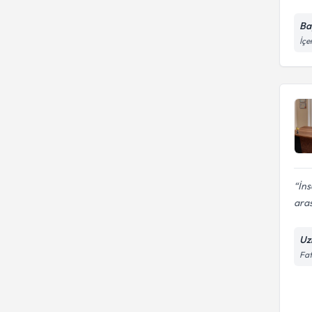
Ba
İçe
İns
aras
Uz
Fat