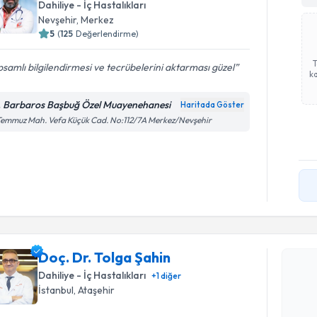
Dahiliye - İç Hastalıkları
Nevşehir
,
Merkez
5
(
125
Değerlendirme)
samlı bilgilendirmesi ve tecrübelerini aktarması güzel
ka
. Barbaros Başbuğ Özel Muayenehanesi
Haritada Göster
Temmuz Mah. Vefa Küçük Cad. No:112/7A Merkez/Nevşehir
Randevu T
Doç. Dr. T
bu uzmandan
Doç. Dr. Tolga Şahin
posta ile bi
Dahiliye - İç Hastalıkları
+
1
diğer
E-posta Ad
İstanbul
,
Ataşehir