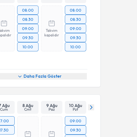
08:00
08:00
08:30
08:30
09:00
09:00
Takvim
Takvim
palıdır
kapalıdır
09:30
09:30
10:00
10:00
Daha Fazla Göster
7 Ağu
8 Ağu
9 Ağu
10 Ağu
Cum
Cmt
Paz
Pzt
17:00
09:00
17:30
09:30