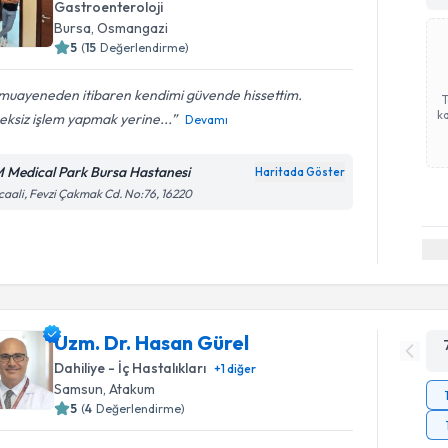
Gastroenteroloji
Bursa
,
Osmangazi
5
(
15
Değerlendirme)
 muayeneden itibaren kendimi güvende hissettim.
ka
ksiz işlem yapmak yerine...
Devamı
 Medical Park Bursa Hastanesi
Haritada Göster
caali, Fevzi Çakmak Cd. No:76, 16220
Uzm. Dr. Hasan Gürel
Dahiliye - İç Hastalıkları
+
1
diğer
Samsun
,
Atakum
5
(
4
Değerlendirme)