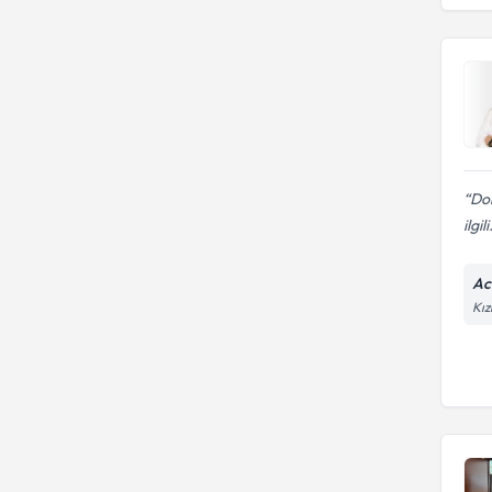
Dok
ilgili
Ac
Kız