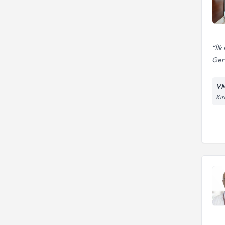
İlk
Gere
VM
Kır