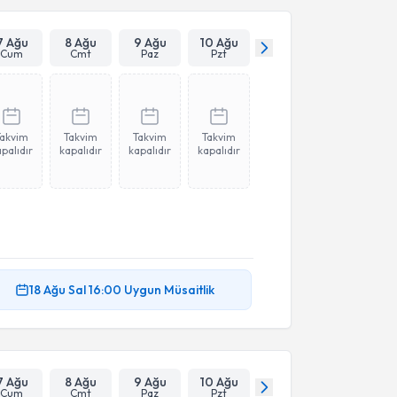
Takvim Talebini Gönder
7 Ağu
8 Ağu
9 Ağu
10 Ağu
Cum
Cmt
Paz
Pzt
Takvim
Takvim
Takvim
Takvim
palıdır
kapalıdır
kapalıdır
kapalıdır
18 Ağu
Sal
16:00
Uygun Müsaitlik
7 Ağu
8 Ağu
9 Ağu
10 Ağu
Cum
Cmt
Paz
Pzt