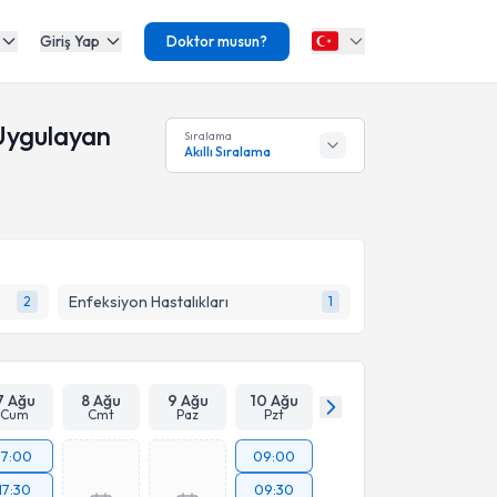
Giriş Yap
Doktor musun?
 Uygulayan
Sıralama
Akıllı Sıralama
Enfeksiyon Hastalıkları
2
1
7 Ağu
8 Ağu
9 Ağu
10 Ağu
Cum
Cmt
Paz
Pzt
17:00
09:00
17:30
09:30