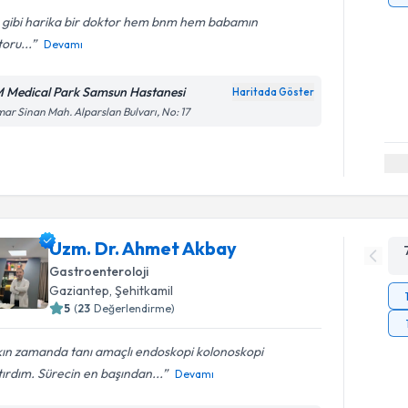
 gibi harika bir doktor hem bnm hem babamın
oru...
Devamı
 Medical Park Samsun Hastanesi
Haritada Göster
ar Sinan Mah. Alparslan Bulvarı, No: 17
Uzm. Dr. Ahmet Akbay
Gastroenteroloji
Gaziantep
,
Şehitkamil
5
(
23
Değerlendirme)
kın zamanda tanı amaçlı endoskopi kolonoskopi
ırdım. Sürecin en başından...
Devamı