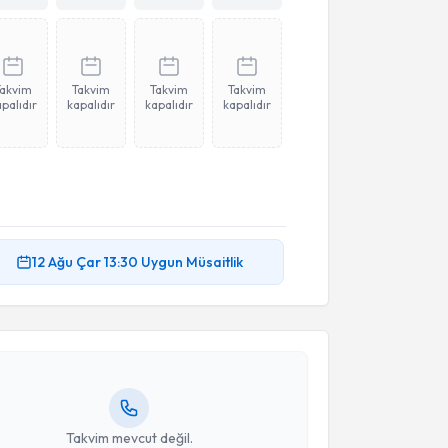
Takvim
Takvim
Takvim
Takvim
palıdır
kapalıdır
kapalıdır
kapalıdır
akvimi Talebi
12 Ağu
Çar
13:30
Uygun Müsaitlik
olga Şahin
için randevu takvimi talebi oluşturun. Size
 randevu almanız için bir takvim hazırlandığında e-
lgilendireceğiz.
resiniz
Takvim mevcut değil.