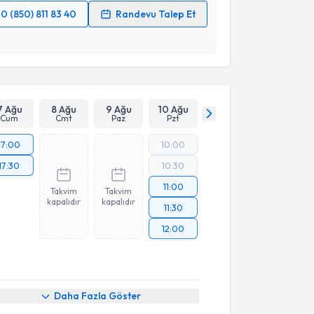
0 (850) 811 83 40
Randevu Talep Et
 verilerimin işlenmesine ilişkin
Aydınlatma Metni
'ni
 ve kişisel verilerimin belirtilen kapsamda
esini kabul ediyorum.
Takvim Talebini Gönder
7 Ağu
8 Ağu
9 Ağu
10 Ağu
Cum
Cmt
Paz
Pzt
17:00
10:00
17:30
10:30
11:00
Takvim
Takvim
kapalıdır
kapalıdır
11:30
12:00
Daha Fazla Göster