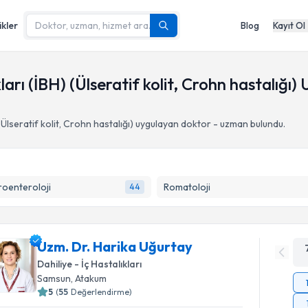
ikler
Blog
Kayıt Ol
rı (İBH) (Ülseratif kolit, Crohn hastalığı)
Ülseratif kolit, Crohn hastalığı)
uygulayan doktor - uzman bulundu.
oenteroloji
Romatoloji
44
Uzm. Dr. Harika Uğurtay
Dahiliye - İç Hastalıkları
Samsun
,
Atakum
5
(
55
Değerlendirme)