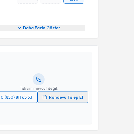
Daha Fazla Göster
akvimi Talebi
Yaşar Çolak
için randevu takvimi talebi oluşturun.
andan randevu almanız için bir takvim
ında e-posta ile bilgilendireceğiz.
resiniz
Takvim mevcut değil.
0 (850) 811 65 33
Randevu Talep Et
 verilerimin işlenmesine ilişkin
Aydınlatma Metni
'ni
 ve kişisel verilerimin belirtilen kapsamda
esini kabul ediyorum.