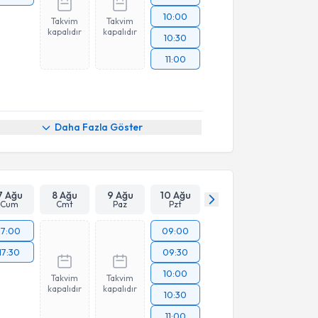
10:00
Takvim
Takvim
kapalıdır
kapalıdır
10:30
11:00
Daha Fazla Göster
7 Ağu
8 Ağu
9 Ağu
10 Ağu
Cum
Cmt
Paz
Pzt
17:00
09:00
17:30
09:30
10:00
Takvim
Takvim
kapalıdır
kapalıdır
10:30
11:00