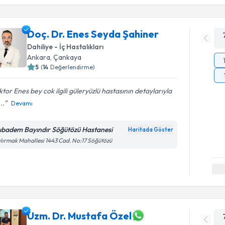
Doç. Dr. Enes Seyda Şahiner
Dahiliye - İç Hastalıkları
Ankara
,
Çankaya
5
(
14
Değerlendirme)
tor Enes bey cok ilgili güleryüzlü hastasının detaylarıyla
...
Devamı
ıbadem Bayındır Söğütözü Hastanesi
Haritada Göster
ılırmak Mahallesi 1443 Cad. No:17 Söğütözü
Uzm. Dr. Mustafa Özel