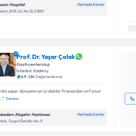
ssan Hospital
Haritada Göster
kent, 2015. Cd. No:13, 27580
Randevu T
Prof. Dr. 
Prof. Dr. Yaşar Çolak
Size bu uzm
Gastroenteroloji
hazırlandığ
İstanbul
,
Kadıköy
4.9
(
124
Değerlendirme)
E-posta Ad
ika süper dünyanın en iyi doktor Fransa’dan sırf onun
..
Devamı
Kişisel
okudum
ıbadem Ataşehir Hastanesi
Haritada Göster
işlenm
türk, Turgut Özal Blv. No :11