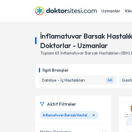
Uzmanlar
Klin
İnflamatuvar Barsak Hastalıkla
Doktorlar - Uzmanlar
Toplam
65
İnflamatuvar Barsak Hastalıkları (İBH) (
İlgili Branşlar
Dahiliye - İç Hastalıkları
Gastr
46
Aktif Filtreler
İnflamatuvar Barsak Hastalıkları (İBH) (Ülseratif kolit, Crohn hastalığı)