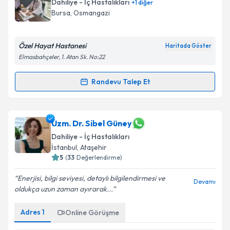
Dahiliye - İç Hastalıkları
+
1
diğer
Bursa
, Osmangazi
Özel Hayat Hastanesi
Haritada Göster
Elmasbahçeler, 1. Atan Sk. No:22
Randevu Talep Et
Randevu Takvimi Talebi
Uzm. Dr. Sami Evirgen
için randevu takvimi talebi
Uzm. Dr. Sibel Güney
oluşturun. Size bu uzmandan randevu almanız için bir
Dahiliye - İç Hastalıkları
takvim hazırlandığında e-posta ile bilgilendireceğiz.
İstanbul
, Ataşehir
5
(
33
Değerlendirme)
E-posta Adresiniz
Enerjisi, bilgi seviyesi, detaylı bilgilendirmesi ve
Devamı
oldukça uzun zaman ayırarak...
Adres
1
Kişisel verilerimin işlenmesine ilişkin
Online Görüşme
Aydınlatma
Metni
'ni okudum ve kişisel verilerimin belirtilen