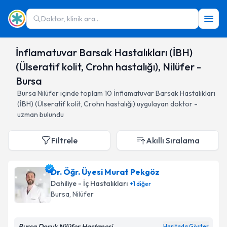
Doktor, klinik ara...
İnflamatuvar Barsak Hastalıkları (İBH)
(Ülseratif kolit, Crohn hastalığı), Nilüfer -
Bursa
Bursa
Nilüfer
içinde toplam
10
İnflamatuvar Barsak Hastalıkları
(İBH) (Ülseratif kolit, Crohn hastalığı)
uygulayan doktor -
uzman bulundu
Filtrele
Akıllı Sıralama
Dr. Öğr. Üyesi Murat Pekgöz
Dahiliye - İç Hastalıkları
+
1
diğer
Bursa
, Nilüfer
Bursa Doruk Nilüfer Hastanesi
Haritada Göster