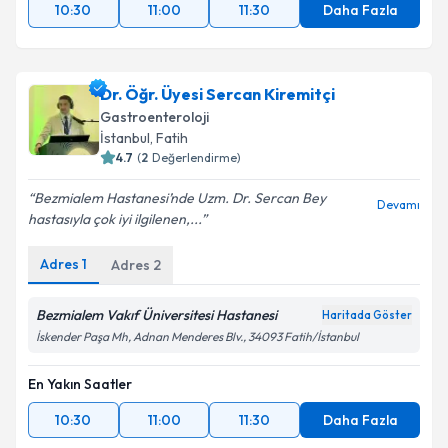
10:30
11:00
11:30
Daha Fazla
Dr. Öğr. Üyesi Sercan Kiremitçi
Gastroenteroloji
İstanbul
, Fatih
4.7
(
2
Değerlendirme)
Bezmialem Hastanesi’nde Uzm. Dr. Sercan Bey
Devamı
hastasıyla çok iyi ilgilenen,...
Adres
1
Adres
2
Bezmialem Vakıf Üniversitesi Hastanesi
Haritada Göster
İskender Paşa Mh, Adnan Menderes Blv., 34093 Fatih/İstanbul
En Yakın Saatler
10:30
11:00
11:30
Daha Fazla