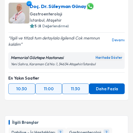
Doç. Dr. Süleyman Günay
Gastroenteroloji
İstanbul
, Ataşehir
5
(
8
Değerlendirme)
Ilgili ve titizdi tum detaylala ilgilendi Cok memnun
Devamı
kaldim
Memorial Göztepe Hastanesi
Haritada Göster
Yeni Sahra, Karaman Cd No: 1, 34634 Ataşehir/İstanbul
En Yakın Saatler
10:30
11:00
11:30
Daha Fazla
İlgili Branşlar
Dahiliye - İç Hastalıkları
Gastroenteroloji
2
2