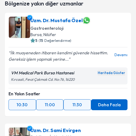
Bölgenize yakın diğer uzmanlar
oluşturun. Size bu uzmandan randevu almanız için bir
takvim hazırlandığında e-posta ile bilgilendireceğiz.
Uzm. Dr. Mustafa Özel
E-posta Adresiniz
Gastroenteroloji
Bursa
, Nilüfer
5
(
15
Değerlendirme)
Kişisel verilerimin işlenmesine ilişkin
Aydınlatma
İlk muayeneden itibaren kendimi güvende hissettim.
Devamı
Metni
'ni okudum ve kişisel verilerimin belirtilen
Gereksiz işlem yapmak yerine...
kapsamda işlenmesini kabul ediyorum.
VM Medical Park Bursa Hastanesi
Haritada Göster
Kırcaali, Fevzi Çakmak Cd. No:76, 16220
Takvim Talebini Gönder
En Yakın Saatler
10:30
11:00
11:30
Daha Fazla
Uzm. Dr. Sami Evirgen