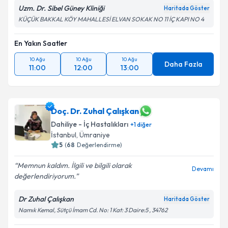
kapsamda işlenmesini kabul ediyorum.
Uzm. Dr. Sibel Güney Kliniği
Haritada Göster
KÜÇÜK BAKKAL KÖY MAHALLESİ ELVAN SOKAK NO 11 İÇ KAPI NO 4
Takvim Talebini Gönder
En Yakın Saatler
10 Ağu
10 Ağu
10 Ağu
Daha Fazla
11:00
12:00
13:00
Doç. Dr. Zuhal Çalışkan
Dahiliye - İç Hastalıkları
+
1
diğer
İstanbul
, Ümraniye
5
(
68
Değerlendirme)
Memnun kaldım. İlgili ve bilgili olarak
Devamı
değerlendiriyorum.
Dr Zuhal Çalışkan
Haritada Göster
Namık Kemal, Sütçü İmam Cd. No: 1 Kat: 3 Daire:5 , 34762