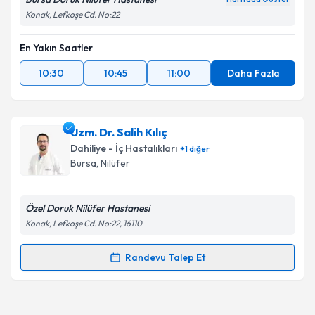
Konak, Lefkoşe Cd. No:22
En Yakın Saatler
10:30
10:45
11:00
Daha Fazla
Uzm. Dr. Salih Kılıç
Dahiliye - İç Hastalıkları
+
1
diğer
Bursa
, Nilüfer
Özel Doruk Nilüfer Hastanesi
Konak, Lefkoşe Cd. No:22, 16110
Randevu Talep Et
Randevu Takvimi Talebi
Uzm. Dr. Salih Kılıç
için randevu takvimi talebi