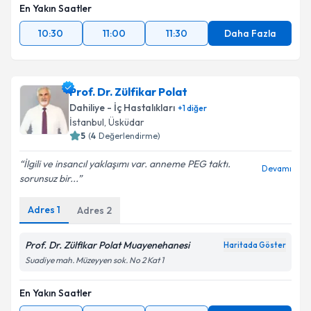
En Yakın Saatler
10:30
11:00
11:30
Daha Fazla
Prof. Dr. Zülfikar Polat
Dahiliye - İç Hastalıkları
+
1
diğer
İstanbul
, Üsküdar
5
(
4
Değerlendirme)
İlgili ve insancıl yaklaşımı var. anneme PEG taktı.
Devamı
sorunsuz bir...
Adres
1
Adres
2
Prof. Dr. Zülfikar Polat Muayenehanesi
Haritada Göster
Suadiye mah. Müzeyyen sok. No 2 Kat 1
En Yakın Saatler