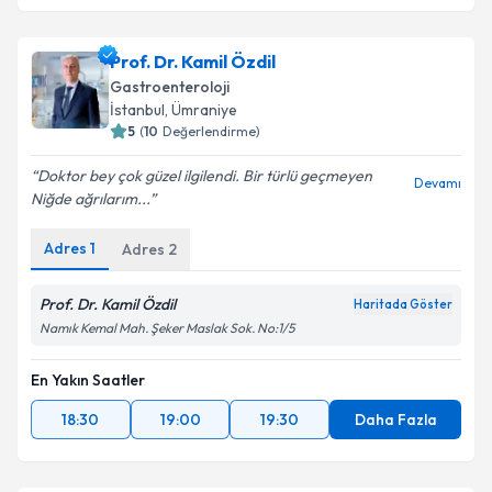
Prof. Dr. Kamil Özdil
Gastroenteroloji
İstanbul
, Ümraniye
5
(
10
Değerlendirme)
Doktor bey çok güzel ilgilendi. Bir türlü geçmeyen
Devamı
Niğde ağrılarım...
Adres
1
Adres
2
Prof. Dr. Kamil Özdil
Haritada Göster
Namık Kemal Mah. Şeker Maslak Sok. No:1/5
En Yakın Saatler
18:30
19:00
19:30
Daha Fazla