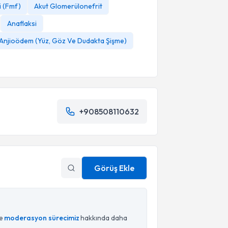
i (Fmf)
Akut Glomerülonefrit
Anaflaksi
Anjioödem (Yüz, Göz Ve Dudakta Şişme)
+908508110632
Görüş Ekle
ce
moderasyon sürecimiz
hakkında daha