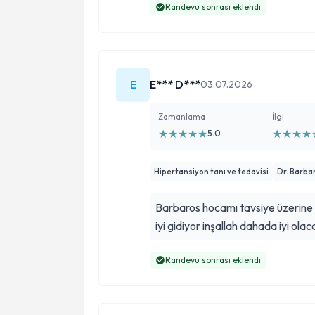
Randevu sonrası eklendi
E
E*** D***
03.07.2026
Zamanlama
İlgi
★
★
★
★
★
★
★
★
★
5.0
Hipertansiyon tanı ve tedavisi
Dr. Barba
Barbaros hocamı tavsiye üzerine 
iyi gidiyor inşallah dahada iyi olac
Randevu sonrası eklendi