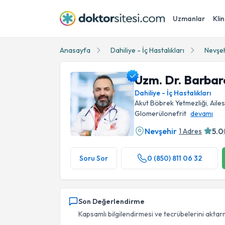
Uzmanlar
Klin
Anasayfa
Dahiliye - İç Hastalıkları
Nevşe
Uzm. Dr. Barba
Dahiliye - İç Hastalıkları
Akut Böbrek Yetmezliği, Ailes
Glomerülonefrit
devamı
Nevşehir
5.0
1 Adres
Uzm. Dr. Barbaros Başbuğ Profil Fotoğrafı
Soru Sor
0 (850) 811 06 32
Son Değerlendirme
Kapsamlı bilgilendirmesi ve tecrübelerini aktar