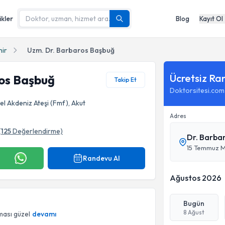
ikler
Blog
Kayıt Ol
hir
Uzm. Dr. Barbaros Başbuğ
Ücretsiz Ra
ros Başbuğ
Takip Et
Doktorsitesi.com
el Akdeniz Ateşi (Fmf), Akut
Adres
(
125
Değerlendirme)
Dr. Barba
15 Temmuz M
Randevu Al
Ağustos 2026
Bugün
8 Ağust
ması güzel
devamı