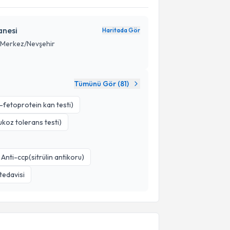
anesi
Haritada Gör
 Merkez/Nevşehir
Tümünü Gör (
81
)
a-fetoprotein kan testi)
ukoz tolerans testi)
Anti-ccp(sitrülin antikoru)
tedavisi