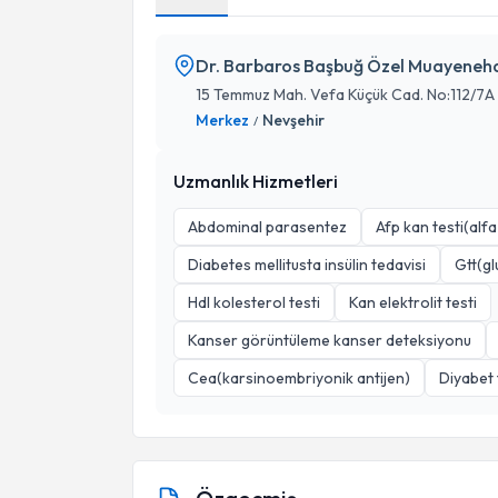
Dr. Barbaros Başbuğ Özel Muayeneh
15 Temmuz Mah. Vefa Küçük Cad. No:112/7A
Merkez
Nevşehir
/
Uzmanlık Hizmetleri
Abdominal parasentez
Afp kan testi(alf
Diabetes mellitusta insülin tedavisi
Gtt(gl
Hdl kolesterol testi
Kan elektrolit testi
Kanser görüntüleme kanser deteksiyonu
Cea(karsinoembriyonik antijen)
Diyabet 