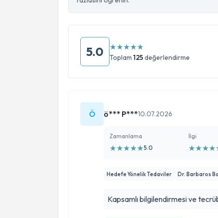
fazlasını öğrenin.
★
★
★
★
★
5.0
Toplam
125
değerlendirme
Ö
ö*** P***
10.07.2026
Zamanlama
İlgi
★
★
★
★
★
★
★
★
★
5.0
Hedefe Yönelik Tedaviler
Dr. Barbaros B
Kapsamlı bilgilendirmesi ve tecrü