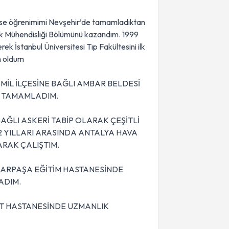
 lise öğrenimimi Nevşehir’de tamamladıktan
izik Mühendisliği Bölümünü kazandım. 1999
erek İstanbul Üniversitesi Tıp Fakültesini ilk
n oldum
SMİL İLÇESİNE BAĞLI AMBAR BELDESİ
İ TAMAMLADIM.
AĞLI ASKERİ TABİP OLARAK ÇEŞİTLİ
2 YILLARI ARASINDA ANTALYA HAVA
RAK ÇALIŞTIM.
YDARPAŞA EĞİTİM HASTANESİNDE
ADIM.
ET HASTANESİNDE UZMANLIK