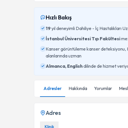
Hızlı Bakış
19
yıl deneyimli Dahiliye - İç Hastalıkları U
İstanbul Üniversitesi Tıp Fakültesi
me
Kanser görüntüleme kanser deteksiyonu, Ke
alanlarında uzman
Almanca, English
dilinde de hizmet veriy
Adresler
Hakkında
Yorumlar
Mesle
Adres
Klinik