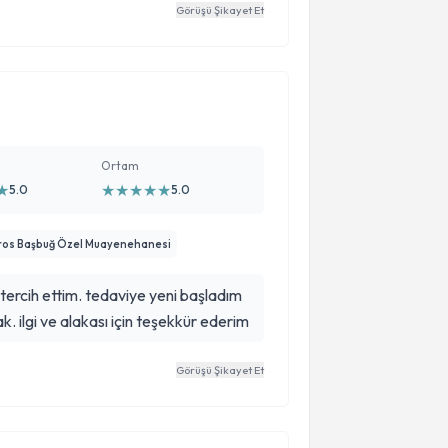
Görüşü Şikayet Et
Ortam
★
★
★
★
★
★
5.0
5.0
ros Başbuğ Özel Muayenehanesi
tercih ettim. tedaviye yeni başladım
ak. ilgi ve alakası için teşekkür ederim
Görüşü Şikayet Et