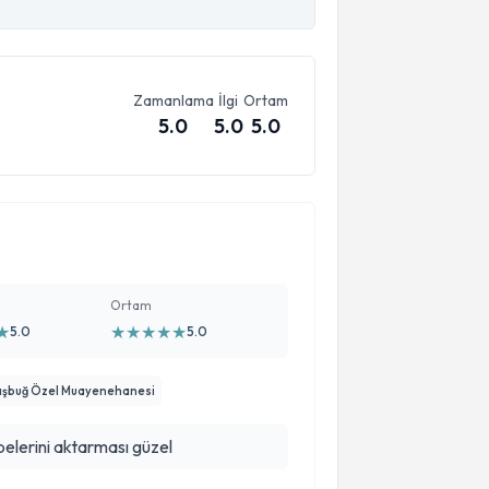
Zamanlama
İlgi
Ortam
5.0
5.0
5.0
Ortam
★
★
★
★
★
★
5.0
5.0
aşbuğ Özel Muayenehanesi
belerini aktarması güzel