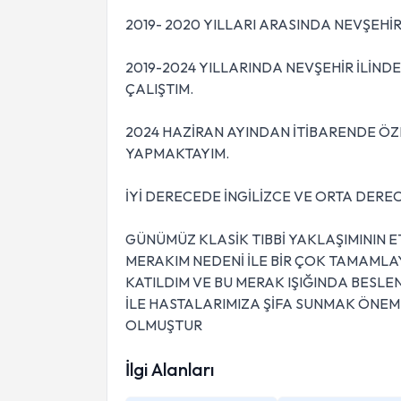
2019- 2020 YILLARI ARASINDA NEVŞEHİ
2019-2024 YILLARINDA NEVŞEHİR İLİND
ÇALIŞTIM.
2024 HAZİRAN AYINDAN İTİBARENDE Ö
YAPMAKTAYIM.
İYİ DERECEDE İNGİLİZCE VE ORTA DER
GÜNÜMÜZ KLASİK TIBBİ YAKLAŞIMININ E
MERAKIM NEDENİ İLE BİR ÇOK TAMAMLA
KATILDIM VE BU MERAK IŞIĞINDA BESL
İLE HASTALARIMIZA ŞİFA SUNMAK ÖNEM
OLMUŞTUR
İlgi Alanları