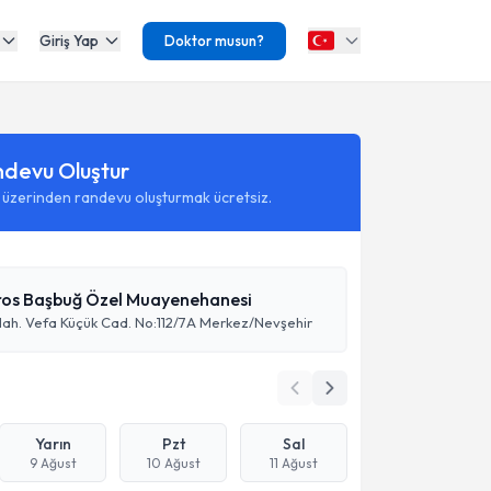
Giriş Yap
Doktor musun?
ndevu Oluştur
 üzerinden randevu oluşturmak ücretsiz.
ros Başbuğ Özel Muayenehanesi
ah. Vefa Küçük Cad. No:112/7A Merkez/Nevşehir
Yarın
Pzt
Sal
9 Ağust
10 Ağust
11 Ağust