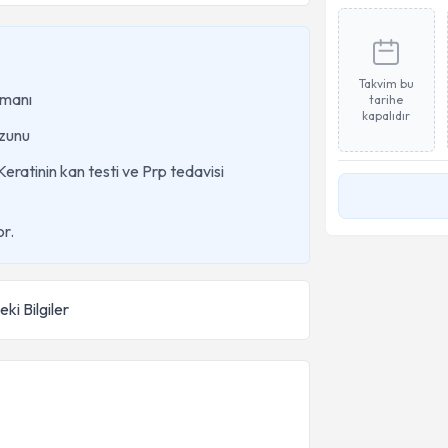
Takvim bu
zmanı
tarihe
kapalıdır
zunu
ratinin kan testi ve Prp tedavisi
or.
ki Bilgiler