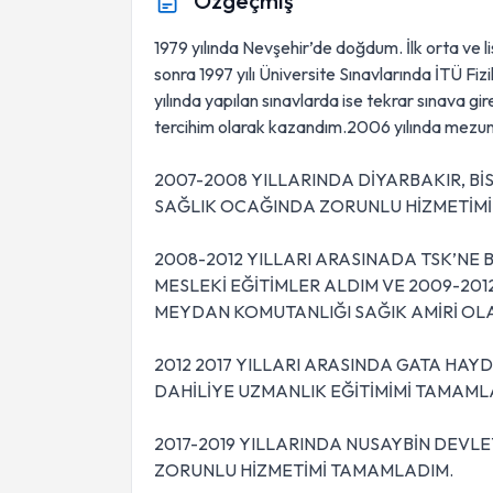
Özgeçmiş
1979 yılında Nevşehir’de doğdum. İlk orta ve
sonra 1997 yılı Üniversite Sınavlarında İTÜ F
yılında yapılan sınavlarda ise tekrar sınava gir
tercihim olarak kazandım.2006 yılında mezu
2007-2008 YILLARINDA DİYARBAKIR, Bİ
SAĞLIK OCAĞINDA ZORUNLU HİZMETİM
2008-2012 YILLARI ARASINADA TSK’NE B
MESLEKİ EĞİTİMLER ALDIM VE 2009-201
MEYDAN KOMUTANLIĞI SAĞIK AMİRİ OLA
2012 2017 YILLARI ARASINDA GATA HA
DAHİLİYE UZMANLIK EĞİTİMİMİ TAMAML
2017-2019 YILLARINDA NUSAYBİN DEVL
ZORUNLU HİZMETİMİ TAMAMLADIM.