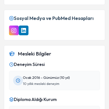
almaz. Bilim ancak insanlıkla servis edildiğinde
anlamlı olur; Sercan Bey iyi niyetini ve duyarlılığını
hiç kaybetmez dilerim.
Sosyal Medya ve PubMed Hesapları
Mesleki Bilgiler
Deneyim Süresi
Ocak 2016 - Günümüz (10 yıl)
10 yıllık mesleki deneyim
Diploma Aldığı Kurum