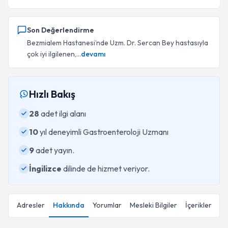
Son Değerlendirme
Bezmialem Hastanesi’nde Uzm. Dr. Sercan Bey hastasıyla
çok iyi ilgilenen,...
devamı
Hızlı Bakış
28
adet ilgi alanı
10
yıl deneyimli Gastroenteroloji Uzmanı
9
adet yayın.
İngilizce
dilinde de hizmet veriyor.
Adresler
Hakkında
Yorumlar
Mesleki Bilgiler
İçerikler