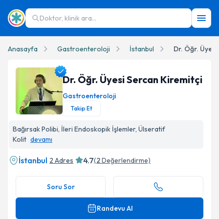
Doktor, klinik ara...
Anasayfa
Gastroenteroloji
İstanbul
Dr. Öğr. Üyesi
Dr. Öğr. Üyesi Sercan Kiremitçi
Gastroenteroloji
Takip Et
Dr. Öğr. Üyesi Sercan Kiremitçi Profil Fotoğrafı
Bağırsak Polibi, İleri Endoskopik İşlemler, Ülseratif
Kolit
devamı
İstanbul
4.7
2 Adres
(
2
Değerlendirme)
Soru Sor
Randevu Al