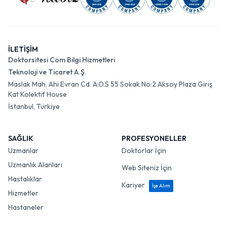
İLETİŞİM
Doktorsitesi Com Bilgi Hizmetleri
Teknoloji ve Ticaret A.Ş.
Maslak Mah. Ahi Evran Cd. A.O.S 55 Sokak No:2 Aksoy Plaza Giriş
Kat Kolektif House
İstanbul, Türkiye
SAĞLIK
PROFESYONELLER
Uzmanlar
Doktorlar İçin
Uzmanlık Alanları
Web Siteniz İçin
Hastalıklar
Kariyer
İşe Alım
Hizmetler
Hastaneler