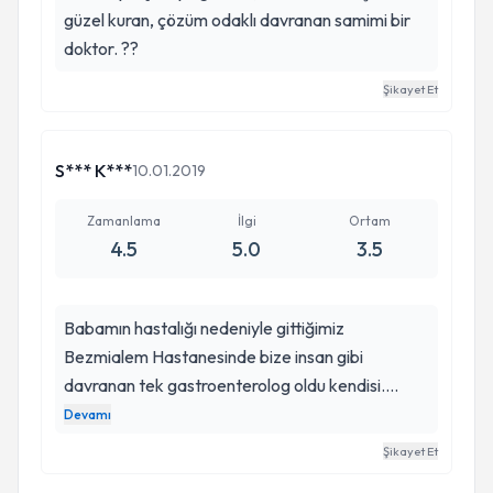
güzel kuran, çözüm odaklı davranan samimi bir
doktor. ??
Şikayet Et
S*** K***
10.01.2019
Zamanlama
İlgi
Ortam
4.5
5.0
3.5
Babamın hastalığı nedeniyle gittiğimiz
Bezmialem Hastanesinde bize insan gibi
davranan tek gastroenterolog oldu kendisi.
Umarım zaman, hocası Hakan Bey'den daha
Devamı
fazla bilgi birikimi getirirken, hastaya ve
Şikayet Et
yakınlarına davranışlarında aynı kişiyi örnek