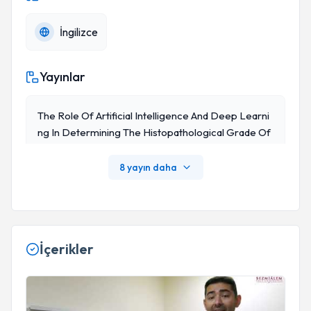
İngilizce
Yayınlar
The Role Of Artificial Intelligence And Deep Learni
Ng In Determining The Histopathological Grade Of
Pancreatic Neuroendocrine Tumors By Using EUS I
Mages
8 yayın daha
İçerikler
Karaciğer Hastalıkları Tedavi Yöntemleri I Uzm. Dr. Sercan K