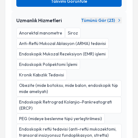
Takvimi Görüntüle
Uzmanlık Hizmetleri
Tümünü Gör (
23
)
Anorektal manometre
Siroz
Anti-Reflü Mukozal Ablasyon (ARMA) tedavisi
Endoskopik Mukozal Rezeksiyon (EMR) işlemi
Endoskopik Polipektomi İşlemi
Kronik Kabızlık Tedavisi
Obezite (mide botoksu, mide balon, endoskopik tüp
mide ameliyatı)
Endoskopik Retrograd Kolanjio-Pankreatografi
(ERCP)
PEG (mideye beslenme tüpü yerleştirilmesi)
Endoskopik reflü tedavisi (anti-reflü mukozektomi,
transoral insizyonsuz fundoplikasyon, stretta)