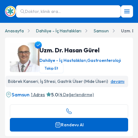
Doktor, klinik ara...
Anasayfa
Dahiliye - İç Hastalıkları
Samsun
Uzm. Dr
Uzm. Dr. Hasan Gürel
Dahiliye - İç Hastalıkları
,
Gastroenteroloji
Takip Et
Uzm. Dr. Hasan Gürel Profil Fotoğrafı
Böbrek Kanseri, İş Stresi, Gastrik Ülser (Mide Ülseri)
devamı
Samsun
5.0
1 Adres
(
4
Değerlendirme)
Randevu Al