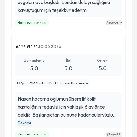
uygulamaya başladı. Bundan dolayı sağlığına
kavuştuğum için teşekkür ederim.
Randevu sonrası
Şikayet Et
A*** G***
30.06.2026
Zamanlama
İlgi
Ortam
5.0
5.0
5.0
Diğer
VM Medical Park Samsun Hastanesi
Hasan hocama oğlumun ülseratif kolit
hastalığının tedavisi için yaklaşık 6 ay önce
geldik. Başlangıçtan bu güne kadar güleryüzlü
tavrı, samimi yaklaşımı ve sabırla bize
Devamı
hastalığımızı anlatmasına çok teşekkür ediyoruz.
Randevu sonrası
Şikayet Et