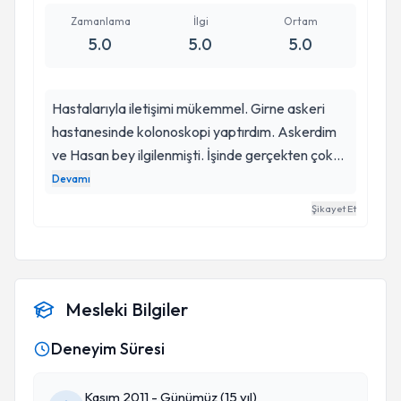
Zamanlama
İlgi
Ortam
5.0
5.0
5.0
Hastalarıyla iletişimi mükemmel. Girne askeri
hastanesinde kolonoskopi yaptırdım. Askerdim
ve Hasan bey ilgilenmişti. İşinde gerçekten çok
uzman biri , yapmam ve yapmamam gereken
Devamı
bilgileri verdi. Ülseratif kolit rahatsızlığım tespit
Şikayet Et
edildi. Malesef askerlikden erken terhis belgesi
aldım. Askerliği çok sevmeme rağmen Hasan
bey önce sağlığın önemli diyip işlemleri yaptı.
Kısacası 5 yıldızı hak eden bir doktor. Kendisine
Mesleki Bilgiler
burdan saygılar. Alican Yeşilyurt
Deneyim Süresi
Kasım 2011 - Günümüz (15 yıl)