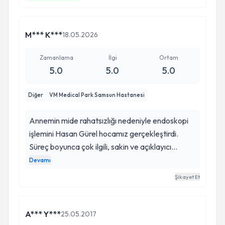
Hocamı ülseratif kolit hastası olan herkese
öneriyoruz ve ona minnet duyuyoruz. Bizim
şansımız olduğunuz için binlerce şükür. . . . .
M*** K***
18.05.2026
Zamanlama
İlgi
Ortam
5.0
5.0
5.0
Diğer
VM Medical Park Samsun Hastanesi
Annemin mide rahatsızlığı nedeniyle endoskopi
işlemini Hasan Gürel hocamız gerçekleştirdi.
Süreç boyunca çok ilgili, sakin ve açıklayıcı
davrandı. Hem işlem öncesinde hem sonrasında
Devamı
bizi detaylı şekilde bilgilendirdi. Annem işlemi çok
Şikayet Et
rahat geçirdi ve yaklaşımından çok memnun
kaldık. İlgi ve emeği için kendisine teşekkür
ederiz. 🙏
A*** Y***
25.05.2017