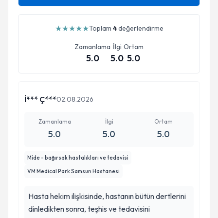
★
★
★
★
★
Toplam
4
değerlendirme
Zamanlama
İlgi
Ortam
5.0
5.0
5.0
İ*** Ç***
02.08.2026
Zamanlama
İlgi
Ortam
5.0
5.0
5.0
Mide - bağırsak hastalıkları ve tedavisi
VM Medical Park Samsun Hastanesi
Hasta hekim ilişkisinde, hastanın bütün dertlerini
dinledikten sonra, teşhis ve tedavisini