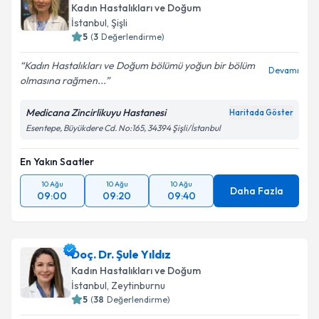
Kadın Hastalıkları ve Doğum
İstanbul
, Şişli
5
(
3
Değerlendirme)
Kadın Hastalıkları ve Doğum bölümü yoğun bir bölüm
Devamı
olmasına rağmen...
Medicana Zincirlikuyu Hastanesi
Haritada Göster
Esentepe, Büyükdere Cd. No:165, 34394 Şişli/İstanbul
En Yakın Saatler
10 Ağu
10 Ağu
10 Ağu
Daha Fazla
09:00
09:20
09:40
Doç. Dr. Şule Yıldız
Kadın Hastalıkları ve Doğum
İstanbul
, Zeytinburnu
5
(
38
Değerlendirme)