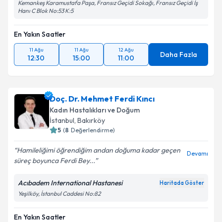
Kemankeş Karamustafa Paşa, Fransız Geçidi Sokağı, Fransız Geçidi İş
Hanı C Blok No:53 K:5
En Yakın Saatler
11 Ağu
11 Ağu
12 Ağu
Daha Fazla
12:30
15:00
11:00
Doç. Dr. Mehmet Ferdi Kıncı
Kadın Hastalıkları ve Doğum
İstanbul
, Bakırköy
5
(
8
Değerlendirme)
Hamileliğimi öğrendiğim andan doğuma kadar geçen
Devamı
süreç boyunca Ferdi Bey...
Acıbadem International Hastanesi
Haritada Göster
Yeşilköy, İstanbul Caddesi No:82
En Yakın Saatler