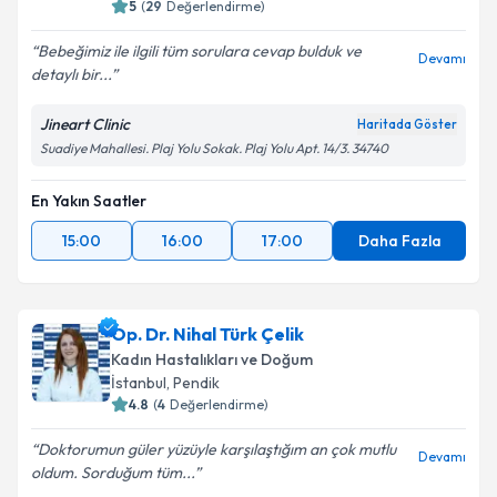
5
(
29
Değerlendirme)
Bebeğimiz ile ilgili tüm sorulara cevap bulduk ve
Devamı
detaylı bir...
Jineart Clinic
Haritada Göster
Suadiye Mahallesi. Plaj Yolu Sokak. Plaj Yolu Apt. 14/3. 34740
En Yakın Saatler
15:00
16:00
17:00
Daha Fazla
Op. Dr. Nihal Türk Çelik
Kadın Hastalıkları ve Doğum
İstanbul
, Pendik
4.8
(
4
Değerlendirme)
Doktorumun güler yüzüyle karşılaştığım an çok mutlu
Devamı
oldum. Sorduğum tüm...