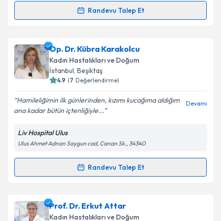
Kişisel verilerimin işlenmesine ilişkin
Aydınlatma
Randevu Talep Et
Randevu Takvimi Talebi
Metni
'ni okudum ve kişisel verilerimin belirtilen
kapsamda işlenmesini kabul ediyorum.
Uzm. Dr. Yasemin Albayrak Kaya
için randevu
Op. Dr. Kübra Karakolcu
takvimi talebi oluşturun. Size bu uzmandan randevu
Takvim Talebini Gönder
Kadın Hastalıkları ve Doğum
almanız için bir takvim hazırlandığında e-posta ile
İstanbul
, Beşiktaş
bilgilendireceğiz.
4.9
(
7
Değerlendirme)
E-posta Adresiniz
Hamileliğimin ilk günlerinden, kızımı kucağıma aldığım
Devamı
ana kadar bütün içtenliğiyle...
Liv Hospital Ulus
Ulus Ahmet Adnan Saygun cad, Canan Sk., 34340
Kişisel verilerimin işlenmesine ilişkin
Aydınlatma
Metni
'ni okudum ve kişisel verilerimin belirtilen
kapsamda işlenmesini kabul ediyorum.
Randevu Talep Et
Randevu Takvimi Talebi
Takvim Talebini Gönder
Op. Dr. Kübra Karakolcu
için randevu takvimi talebi
Prof. Dr. Erkut Attar
oluşturun. Size bu uzmandan randevu almanız için bir