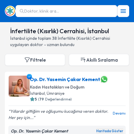
Doktor, klinik ara...
İnfertilite (Kısırlık) Cerrahisi, İstanbul
İstanbul
içinde toplam
38
İnfertilite (Kısırlık) Cerrahisi
uygulayan doktor - uzman bulundu
Filtrele
Akıllı Sıralama
Op. Dr. Yasemin Çakar Kement
Kadın Hastalıkları ve Doğum
İstanbul
, Ümraniye
5
(
79
Değerlendirme)
Yıllardır gittiğim ve oğluşumu kucağıma veren doktor.
Devamı
Her şey için...
Op. Dr. Yasemin Çakar Kement
Haritada Göster