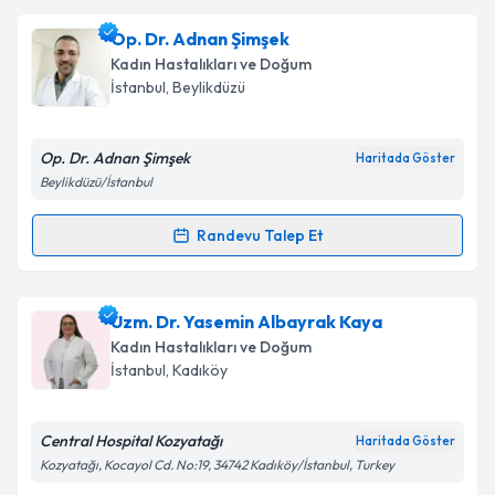
Dr. Öğr. Üyesi Ayşet Jane Özcan
için randevu
takvimi talebi oluşturun. Size bu uzmandan randevu
Op. Dr. Adnan Şimşek
almanız için bir takvim hazırlandığında e-posta ile
bilgilendireceğiz.
Kadın Hastalıkları ve Doğum
İstanbul
, Beylikdüzü
E-posta Adresiniz
Op. Dr. Adnan Şimşek
Haritada Göster
Beylikdüzü/İstanbul
Kişisel verilerimin işlenmesine ilişkin
Aydınlatma
Randevu Talep Et
Metni
'ni okudum ve kişisel verilerimin belirtilen
Randevu Takvimi Talebi
kapsamda işlenmesini kabul ediyorum.
Op. Dr. Adnan Şimşek
için randevu takvimi talebi
Uzm. Dr. Yasemin Albayrak Kaya
Takvim Talebini Gönder
oluşturun. Size bu uzmandan randevu almanız için bir
Kadın Hastalıkları ve Doğum
takvim hazırlandığında e-posta ile bilgilendireceğiz.
İstanbul
, Kadıköy
E-posta Adresiniz
Central Hospital Kozyatağı
Haritada Göster
Kozyatağı, Kocayol Cd. No:19, 34742 Kadıköy/İstanbul, Turkey