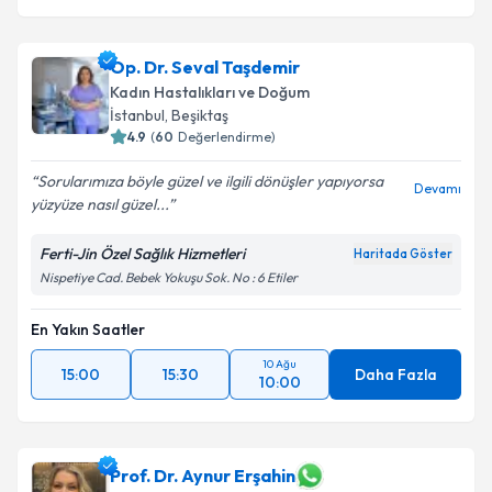
Op. Dr. Seval Taşdemir
Kadın Hastalıkları ve Doğum
İstanbul
, Beşiktaş
4.9
(
60
Değerlendirme)
Sorularımıza böyle güzel ve ilgili dönüşler yapıyorsa
Devamı
yüzyüze nasıl güzel...
Ferti-Jin Özel Sağlık Hizmetleri
Haritada Göster
Nispetiye Cad. Bebek Yokuşu Sok. No : 6 Etiler
En Yakın Saatler
10 Ağu
15:00
15:30
Daha Fazla
10:00
Prof. Dr. Aynur Erşahin