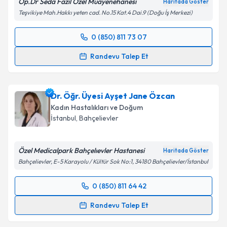
Metni
'ni okudum ve kişisel verilerimin belirtilen
Op.Dr Seda Fazıl Özel Muayenehanesi
Haritada Göster
kapsamda işlenmesini kabul ediyorum.
Teşvikiye Mah.Hakkı yeten cad. No.15 Kat.4 Dai.9 (Doğu İş Merkezi)
Takvim Talebini Gönder
0 (850) 811 73 07
Randevu Takvimi Talebi
Randevu Talep Et
Op. Dr. Seda Fazıl
için randevu takvimi talebi
oluşturun. Size bu uzmandan randevu almanız için bir
Dr. Öğr. Üyesi Ayşet Jane Özcan
takvim hazırlandığında e-posta ile bilgilendireceğiz.
Kadın Hastalıkları ve Doğum
E-posta Adresiniz
İstanbul
, Bahçelievler
Özel Medicalpark Bahçelıevler Hastanesi
Haritada Göster
Bahçelievler, E-5 Karayolu / Kültür Sok No:1, 34180 Bahçelievler/İstanbul
Kişisel verilerimin işlenmesine ilişkin
Aydınlatma
Metni
'ni okudum ve kişisel verilerimin belirtilen
0 (850) 811 64 42
kapsamda işlenmesini kabul ediyorum.
Randevu Takvimi Talebi
Randevu Talep Et
Takvim Talebini Gönder