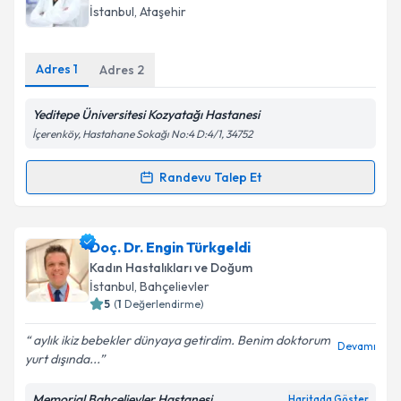
Kadın Hastalıkları ve Doğum
takvim hazırlandığında e-posta ile bilgilendireceğiz.
İstanbul
, Ataşehir
E-posta Adresiniz
Adres
1
Adres
2
Yeditepe Üniversitesi Kozyatağı Hastanesi
Kişisel verilerimin işlenmesine ilişkin
Aydınlatma
İçerenköy, Hastahane Sokağı No:4 D:4/1, 34752
Metni
'ni okudum ve kişisel verilerimin belirtilen
kapsamda işlenmesini kabul ediyorum.
Randevu Talep Et
Randevu Takvimi Talebi
Takvim Talebini Gönder
Prof. Dr. Erkut Attar
için randevu takvimi talebi
Doç. Dr. Engin Türkgeldi
oluşturun. Size bu uzmandan randevu almanız için bir
Kadın Hastalıkları ve Doğum
takvim hazırlandığında e-posta ile bilgilendireceğiz.
İstanbul
, Bahçelievler
5
(
1
Değerlendirme)
E-posta Adresiniz
aylık ikiz bebekler dünyaya getirdim. Benim doktorum
Devamı
yurt dışında...