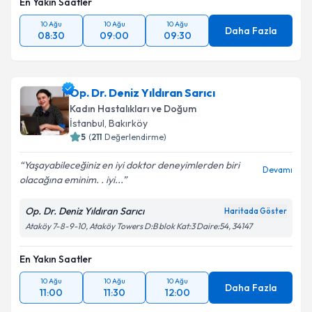
En Yakın Saatler
10 Ağu
10 Ağu
10 Ağu
Daha Fazla
08:30
09:00
09:30
Op. Dr. Deniz Yıldıran Sarıcı
Kadın Hastalıkları ve Doğum
İstanbul
, Bakırköy
5
(
211
Değerlendirme)
Yaşayabileceğiniz en iyi doktor deneyimlerden biri
Devamı
olacağına eminim. . iyi...
Op. Dr. Deniz Yıldıran Sarıcı
Haritada Göster
Ataköy 7-8-9-10, Ataköy Towers D:B blok Kat:3 Daire:54, 34147
En Yakın Saatler
10 Ağu
10 Ağu
10 Ağu
Daha Fazla
11:00
11:30
12:00