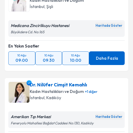
Kadın Hastalıkları ve Doğum
E-posta Adresiniz
İstanbul
, Şişli
Medicana Zincirlikuyu Hastanesi
Haritada Göster
Büyükdere Cd. No:165
Kişisel verilerimin işlenmesine ilişkin
Aydınlatma
Metni
'ni okudum ve kişisel verilerimin belirtilen
En Yakın Saatler
kapsamda işlenmesini kabul ediyorum.
10 Ağu
10 Ağu
10 Ağu
Daha Fazla
09:00
09:30
10:00
Takvim Talebini Gönder
Dr. Nilüfer Cimşit Kemahlı
Kadın Hastalıkları ve Doğum
+
1
diğer
İstanbul
, Kadıköy
Amerikan Tıp Merkezi
Haritada Göster
Feneryolu Mahallesi Bağdat Caddesi No:130, Kadıköy