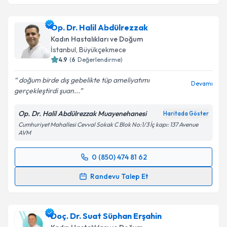
Op. Dr. Halil Abdülrezzak
Kadın Hastalıkları ve Doğum
İstanbul
, Büyükçekmece
4.9
(
6
Değerlendirme)
doğum birde dış gebelikte tüp ameliyatımı
Devamı
gerçekleştirdi şuan...
Op. Dr. Halil Abdülrezzak Muayenehanesi
Haritada Göster
Cumhuriyet Mahallesi Cevval Sokak C Blok No:1/3 İç kapı: 137 Avenue
AVM
0 (850) 474 81 62
Randevu Takvimi Talebi
Randevu Talep Et
Op. Dr. Halil Abdülrezzak
için randevu takvimi talebi
oluşturun. Size bu uzmandan randevu almanız için bir
Doç. Dr. Suat Süphan Erşahin
takvim hazırlandığında e-posta ile bilgilendireceğiz.