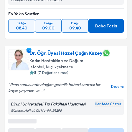
En Yakın Saatler
13 Ağu
13 Ağu
13 Ağu
Daha Fazla
08:40
09:00
09:40
Dr. Öğr. Üyesi Hazel Çağın Kuzey
Kadın Hastalıkları ve Doğum
İstanbul
, Küçükçekmece
5
(
7
Değerlendirme)
Pcos sonucunda aldığım gebelik haberi sonrası bir
Devamı
kayıp yaşadım ve...
Biruni Üniversitesi Tıp Fakültesi Hastanesi
Haritada Göster
Gültepe, Halkalı Cd No: 99, 34295
En Yakın Saatler