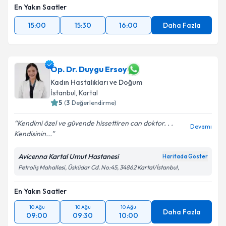
En Yakın Saatler
15:00
15:30
16:00
Daha Fazla
Op. Dr. Duygu Ersoy
Kadın Hastalıkları ve Doğum
İstanbul
, Kartal
5
(
3
Değerlendirme)
Kendimi özel ve güvende hissettiren can doktor. . .
Devamı
Kendisinin...
Avicenna Kartal Umut Hastanesi
Haritada Göster
Petroliş Mahallesi, Üsküdar Cd. No:45, 34862 Kartal/İstanbul,
En Yakın Saatler
10 Ağu
10 Ağu
10 Ağu
Daha Fazla
09:00
09:30
10:00