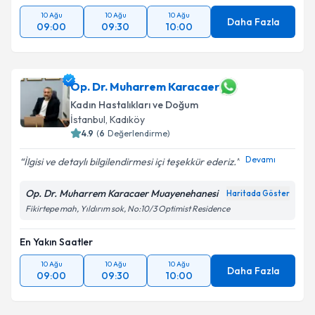
10 Ağu
10 Ağu
10 Ağu
Daha Fazla
09:00
09:30
10:00
Op. Dr. Muharrem Karacaer
Kadın Hastalıkları ve Doğum
İstanbul
, Kadıköy
4.9
(
6
Değerlendirme)
Devamı
İlgisi ve detaylı bilgilendirmesi içi teşekkür ederiz.
Op. Dr. Muharrem Karacaer Muayenehanesi
Haritada Göster
Fikirtepe mah, Yıldırım sok, No:10/3 Optimist Residence
En Yakın Saatler
10 Ağu
10 Ağu
10 Ağu
Daha Fazla
09:00
09:30
10:00