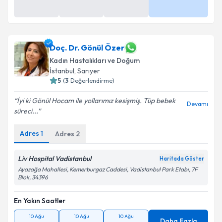
10 Ağu
10 Ağu
14 Ağu
Daha Fazla
08:20
08:40
14:40
Doç. Dr. Gönül Özer
Kadın Hastalıkları ve Doğum
İstanbul
, Sarıyer
5
(
3
Değerlendirme)
İyi ki Gönül Hocam ile yollarımız kesişmiş. Tüp bebek
Devamı
süreci...
Adres
1
Adres
2
Liv Hospital Vadistanbul
Haritada Göster
Ayazağa Mahallesi, Kemerburgaz Caddesi, Vadistanbul Park Etabı, 7F
Blok, 34396
En Yakın Saatler
10 Ağu
10 Ağu
10 Ağu