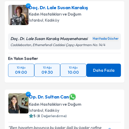
Doç. Dr. Lale Susan Karakış
Kadın Hastalıkları ve Doğum
İstanbul
, Kadıköy
Doç. Dr. Lale Susan Karakış Muayenehanesi
Haritada Göster
Caddebostan, Ethemefendi Caddesi Çapçı Apartmanı No: 14/4
En Yakın Saatler
10 Ağu
10 Ağu
10 Ağu
Daha Fazla
09:00
09:30
10:00
Op. Dr. Sultan Can
Kadın Hastalıkları ve Doğum
İstanbul
, Kadıköy
5
(
8
Değerlendirme)
Ben hayatım boyunca bu kadar ilgili bu kadar rafine