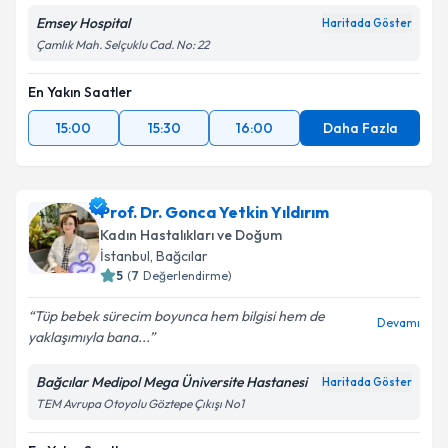
Emsey Hospital
Haritada Göster
Çamlık Mah. Selçuklu Cad. No: 22
En Yakın Saatler
15:00
15:30
16:00
Daha Fazla
Prof. Dr. Gonca Yetkin Yıldırım
Kadın Hastalıkları ve Doğum
İstanbul
, Bağcılar
5
(
7
Değerlendirme)
Tüp bebek sürecim boyunca hem bilgisi hem de
Devamı
yaklaşımıyla bana...
Bağcılar Medipol Mega Üniversite Hastanesi
Haritada Göster
TEM Avrupa Otoyolu Göztepe Çıkışı No1