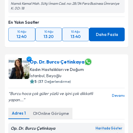
Namık Kemal Mah. Sütçi İmam Cad. no: 28/34 Fera Business Ümraniye
K: 3 D: 18
En Yakın Saatler
10 Ağu
10 Ağu
10 Ağu
Daha Fazla
12:40
13:20
13:40
Op. Dr. Burcu Çetinkaya
Kadın Hastalıkları ve Doğum
İstanbul
, Beyoğlu
5
(
37
Değerlendirme)
Burcu hoca çok güler yüzlü ve işini çok dikkatli
Devamı
yapan...
Adres
1
Online Görüşme
Op. Dr. Burcu Çetinkaya
Haritada Göster