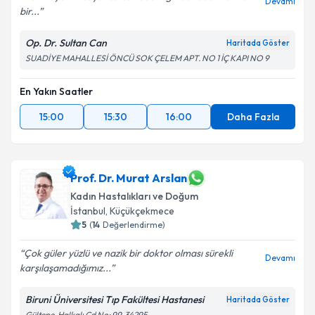
Devamı
bir...
Op. Dr. Sultan Can
Haritada Göster
SUADİYE MAHALLESİ ÖNCÜ SOK ÇELEM APT. NO 1 İÇ KAPI NO 9
En Yakın Saatler
15:00
15:30
16:00
Daha Fazla
Prof. Dr. Murat Arslan
Kadın Hastalıkları ve Doğum
İstanbul
, Küçükçekmece
5
(
14
Değerlendirme)
Çok güler yüzlü ve nazik bir doktor olması sürekli
Devamı
karşılaşamadığımız...
Biruni Üniversitesi Tıp Fakültesi Hastanesi
Haritada Göster
Gültepe, Halkalı Cd No: 99, 34295