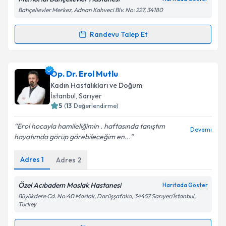
Memorial Bahçelievler Hastanesi
Haritada Göster
Kişisel verilerimin işlenmesine ilişkin
Aydınlatma
Bahçelievler Merkez, Adnan Kahveci Blv. No: 227, 34180
Metni
'ni okudum ve kişisel verilerimin belirtilen
kapsamda işlenmesini kabul ediyorum.
Randevu Talep Et
Randevu Takvimi Talebi
Takvim Talebini Gönder
Doç. Dr. Engin Türkgeldi
için randevu takvimi talebi
Op. Dr. Erol Mutlu
oluşturun. Size bu uzmandan randevu almanız için bir
Kadın Hastalıkları ve Doğum
takvim hazırlandığında e-posta ile bilgilendireceğiz.
İstanbul
, Sarıyer
5
(
13
Değerlendirme)
E-posta Adresiniz
Erol hocayla hamileliğimin . haftasında tanıştım
Devamı
hayatımda görüp görebileceğim en...
Adres
1
Adres
2
Kişisel verilerimin işlenmesine ilişkin
Aydınlatma
Metni
'ni okudum ve kişisel verilerimin belirtilen
kapsamda işlenmesini kabul ediyorum.
Özel Acıbadem Maslak Hastanesi
Haritada Göster
Büyükdere Cd. No:40 Maslak, Darüşşafaka, 34457 Sarıyer/İstanbul,
Turkey
Takvim Talebini Gönder