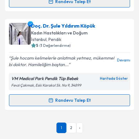
Randevu Talep Et
Randevu Takvimi Talebi
Op. Dr. Erol Mutlu
için randevu takvimi talebi
Doç. Dr. Şule Yıldırım Köpük
oluşturun. Size bu uzmandan randevu almanız için bir
Kadın Hastalıkları ve Doğum
takvim hazırlandığında e-posta ile bilgilendireceğiz.
İstanbul
, Pendik
5
(
1
Değerlendirme)
E-posta Adresiniz
Şule hocamı kelimelerle anlatmak yetmez, mükemmel
Devamı
bi doktor. Hamileliğim baştan...
VM Medical Park Pendik Tüp Bebek
Haritada Göster
Kişisel verilerimin işlenmesine ilişkin
Aydınlatma
Fevzi Çakmak, Eski Karakol Sk. No 9, 34899
Metni
'ni okudum ve kişisel verilerimin belirtilen
kapsamda işlenmesini kabul ediyorum.
Randevu Talep Et
Randevu Takvimi Talebi
Takvim Talebini Gönder
Doç. Dr. Şule Yıldırım Köpük
için randevu takvimi
1
2
›
talebi oluşturun. Size bu uzmandan randevu almanız