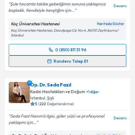
Şule hocamla takibe gebeliğimin sonuna yaklaşınca
Devamı
başladık. Kendisiyle tanıştığım için...
Koç Üniversitesi Hastanesi
Haritada Göster
Koç Üniversitesi Hastanesi, Davutpaşa Cd. No:4, 34010 Zeytinburnu/
İstanbul
0 (850) 811 51 96
Randevu Takvimi Talebi
Randevu Talep Et
Doç. Dr. Şule Yıldız
için randevu takvimi talebi
oluşturun. Size bu uzmandan randevu almanız için bir
Op. Dr. Seda Fazıl
takvim hazırlandığında e-posta ile bilgilendireceğiz.
Kadın Hastalıkları ve Doğum
+
1
diğer
E-posta Adresiniz
İstanbul
, Şişli
5
(
222
Değerlendirme)
Seda Fazıl Hanım’a ilgisi, güler yüzü ve profesyonel
Devamı
yaklaşımı için...
Kişisel verilerimin işlenmesine ilişkin
Aydınlatma