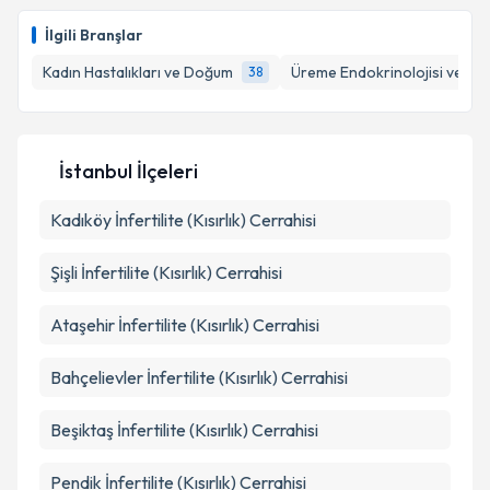
için bir takvim hazırlandığında e-posta ile
bilgilendireceğiz.
İlgili Branşlar
E-posta Adresiniz
Kadın Hastalıkları ve Doğum
Üreme Endokrinolojisi ve İnfe
38
Kişisel verilerimin işlenmesine ilişkin
Aydınlatma
İstanbul İlçeleri
Metni
'ni okudum ve kişisel verilerimin belirtilen
kapsamda işlenmesini kabul ediyorum.
Kadıköy
İnfertilite (Kısırlık) Cerrahisi
Şişli
İnfertilite (Kısırlık) Cerrahisi
Takvim Talebini Gönder
Ataşehir
İnfertilite (Kısırlık) Cerrahisi
Bahçelievler
İnfertilite (Kısırlık) Cerrahisi
Beşiktaş
İnfertilite (Kısırlık) Cerrahisi