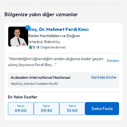
Op. Dr. Erol Mutlu
için randevu takvimi talebi
Bölgenize yakın diğer uzmanlar
oluşturun. Size bu uzmandan randevu almanız için bir
takvim hazırlandığında e-posta ile bilgilendireceğiz.
Doç. Dr. Mehmet Ferdi Kıncı
E-posta Adresiniz
Kadın Hastalıkları ve Doğum
İstanbul
, Bakırköy
5
(
8
Değerlendirme)
Hamileliğimi öğrendiğim andan doğuma kadar geçen
Kişisel verilerimin işlenmesine ilişkin
Aydınlatma
Devamı
süreç boyunca Ferdi Bey...
Metni
'ni okudum ve kişisel verilerimin belirtilen
kapsamda işlenmesini kabul ediyorum.
Acıbadem International Hastanesi
Haritada Göster
Yeşilköy, İstanbul Caddesi No:82
Takvim Talebini Gönder
En Yakın Saatler
Yarın
Yarın
Yarın
Daha Fazla
09:00
09:30
10:00