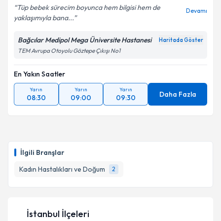
Tüp bebek sürecim boyunca hem bilgisi hem de
Devamı
yaklaşımıyla bana...
Bağcılar Medipol Mega Üniversite Hastanesi
Haritada Göster
Kişisel verilerimin işlenmesine ilişkin
Aydınlatma
TEM Avrupa Otoyolu Göztepe Çıkışı No1
Metni
'ni okudum ve kişisel verilerimin belirtilen
kapsamda işlenmesini kabul ediyorum.
En Yakın Saatler
Yarın
Yarın
Yarın
Takvim Talebini Gönder
Daha Fazla
08:30
09:00
09:30
İlgili Branşlar
Kadın Hastalıkları ve Doğum
2
İstanbul İlçeleri