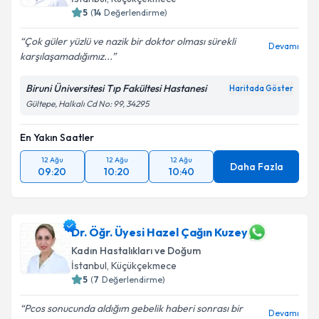
5
(
14
Değerlendirme)
Çok güler yüzlü ve nazik bir doktor olması sürekli
Devamı
karşılaşamadığımız...
Kişisel verilerimin işlenmesine ilişkin
Aydınlatma
Metni
'ni okudum ve kişisel verilerimin belirtilen
Biruni Üniversitesi Tıp Fakültesi Hastanesi
Haritada Göster
kapsamda işlenmesini kabul ediyorum.
Gültepe, Halkalı Cd No: 99, 34295
Takvim Talebini Gönder
En Yakın Saatler
12 Ağu
12 Ağu
12 Ağu
Daha Fazla
09:20
10:20
10:40
Dr. Öğr. Üyesi Hazel Çağın Kuzey
Kadın Hastalıkları ve Doğum
İstanbul
, Küçükçekmece
5
(
7
Değerlendirme)
Pcos sonucunda aldığım gebelik haberi sonrası bir
Devamı