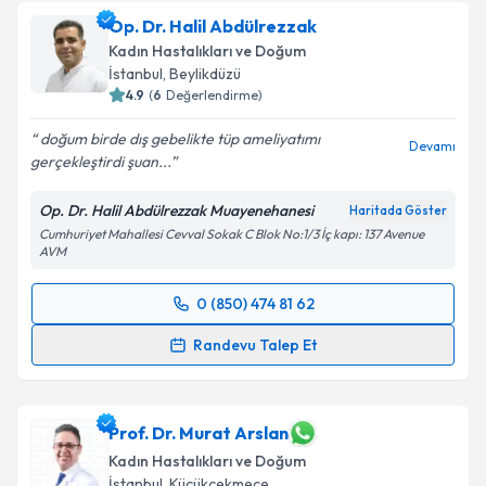
Op. Dr. Halil Abdülrezzak
Kadın Hastalıkları ve Doğum
İstanbul
, Beylikdüzü
4.9
(
6
Değerlendirme)
doğum birde dış gebelikte tüp ameliyatımı
Devamı
gerçekleştirdi şuan...
Op. Dr. Halil Abdülrezzak Muayenehanesi
Haritada Göster
Cumhuriyet Mahallesi Cevval Sokak C Blok No:1/3 İç kapı: 137 Avenue
AVM
0 (850) 474 81 62
Randevu Takvimi Talebi
Randevu Talep Et
Op. Dr. Halil Abdülrezzak
için randevu takvimi talebi
oluşturun. Size bu uzmandan randevu almanız için bir
takvim hazırlandığında e-posta ile bilgilendireceğiz.
Prof. Dr. Murat Arslan
Kadın Hastalıkları ve Doğum
E-posta Adresiniz
İstanbul
, Küçükçekmece