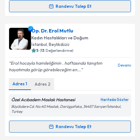
Randevu Talep Et
Randevu Takvimi Talebi
Op. Dr. Adnan Şimşek
için randevu takvimi talebi
Op. Dr. Erol Mutlu
oluşturun. Size bu uzmandan randevu almanız için bir
Kadın Hastalıkları ve Doğum
takvim hazırlandığında e-posta ile bilgilendireceğiz.
İstanbul
, Beylikdüzü
5
(
13
Değerlendirme)
E-posta Adresiniz
Erol hocayla hamileliğimin . haftasında tanıştım
Devamı
hayatımda görüp görebileceğim en...
Adres
1
Adres
2
Kişisel verilerimin işlenmesine ilişkin
Aydınlatma
Metni
'ni okudum ve kişisel verilerimin belirtilen
kapsamda işlenmesini kabul ediyorum.
Özel Acıbadem Maslak Hastanesi
Haritada Göster
Büyükdere Cd. No:40 Maslak, Darüşşafaka, 34457 Sarıyer/İstanbul,
Turkey
Takvim Talebini Gönder
Randevu Talep Et
Randevu Takvimi Talebi