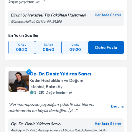
kayıp yaşadım ve...
Biruni Üniversitesi Tıp Fakültesi Hastanesi
Haritada Göster
Gültepe, Halkalı Cd No: 99, 34295
En Yakın Saatler
10 Ağu
10 Ağu
10 Ağu
Daha Fazla
08:20
08:40
09:20
Op. Dr. Deniz Yıldıran Sarıcı
Kadın Hastalıkları ve Doğum
İstanbul
, Bakırköy
5
(
210
Değerlendirme)
Perimenapozda yaşadığım şiddetli sıkıntılarımı
Devamı
atlatmamda en büyük desteğim. İyi...
Op. Dr. Deniz Yıldıran Sarıcı
Haritada Göster
Ataköy 7-8-9-10, Ataköy Towers D:B blok Kat:3 Daire:54, 34147