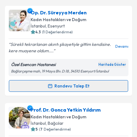
Uzm. Dr. Elmira Ömeroğlu
için randevu takvimi
Op. Dr. Süreyya Merden
talebi oluşturun. Size bu uzmandan randevu almanız
Kadın Hastalıkları ve Doğum
için bir takvim hazırlandığında e-posta ile
İstanbul
, Esenyurt
bilgilendireceğiz.
4.3
(
1
Değerlendirme)
E-posta Adresiniz
Sürekli tekrarlanan akıntı şikayetiyle gittim kendisine.
Devamı
kere muayene oldum....
Özel Esencan Hastanesi
Haritada Göster
Bağlarçeşme mah, 19 Mayıs Blv. D:18, 34510 Esenyurt/İstanbul
Kişisel verilerimin işlenmesine ilişkin
Aydınlatma
Metni
'ni okudum ve kişisel verilerimin belirtilen
kapsamda işlenmesini kabul ediyorum.
Randevu Talep Et
Randevu Takvimi Talebi
Takvim Talebini Gönder
Op. Dr. Süreyya Merden
için randevu takvimi talebi
Prof. Dr. Gonca Yetkin Yıldırım
oluşturun. Size bu uzmandan randevu almanız için bir
Kadın Hastalıkları ve Doğum
takvim hazırlandığında e-posta ile bilgilendireceğiz.
İstanbul
, Bağcılar
5
(
7
Değerlendirme)
E-posta Adresiniz