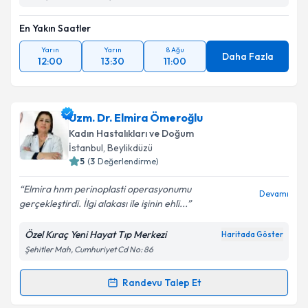
En Yakın Saatler
Yarın
Yarın
8 Ağu
Daha Fazla
12:00
13:30
11:00
Uzm. Dr. Elmira Ömeroğlu
Kadın Hastalıkları ve Doğum
İstanbul
, Beylikdüzü
5
(
3
Değerlendirme)
Elmira hnm perinoplasti operasyonumu
Devamı
gerçekleştirdi. İlgi alakası ile işinin ehli...
Özel Kıraç Yeni Hayat Tıp Merkezi
Haritada Göster
Şehitler Mah, Cumhuriyet Cd No: 86
Randevu Talep Et
Randevu Takvimi Talebi