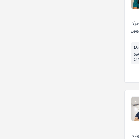
İşi
ken
Uz
Bah
D:1
Hij