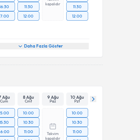
kapalıdır
16:30
11:30
11:30
17:00
12:00
12:00
Daha Fazla Göster
7 Ağu
8 Ağu
9 Ağu
10 Ağu
Cum
Cmt
Paz
Pzt
15:00
10:00
10:00
15:30
10:30
10:30
16:00
11:00
11:00
Takvim
kapalıdır