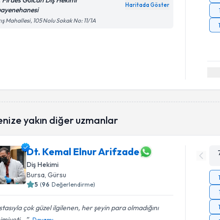
. Firdes Gülcan Diş Hekimi
Haritada Göster
ayenehanesi
ış Mahallesi, 105 Nolu Sokak No: 11/1A
enize yakın diğer uzmanlar
Dt. Kemal Elnur Arifzade
Diş Hekimi
Bursa
, Gürsu
5
(
96
Değerlendirme)
tasıyla çok güzel ilgilenen, her şeyin para olmadığını
miyeti...
Devamı