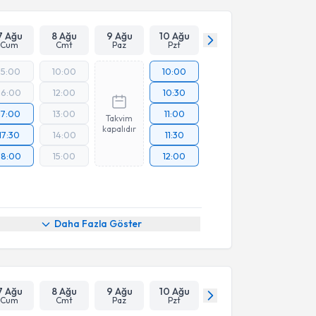
7 Ağu
8 Ağu
9 Ağu
10 Ağu
Cum
Cmt
Paz
Pzt
15:00
10:00
10:00
16:00
12:00
10:30
17:00
13:00
11:00
Takvim
kapalıdır
17:30
14:00
11:30
18:00
15:00
12:00
Daha Fazla Göster
7 Ağu
8 Ağu
9 Ağu
10 Ağu
Cum
Cmt
Paz
Pzt