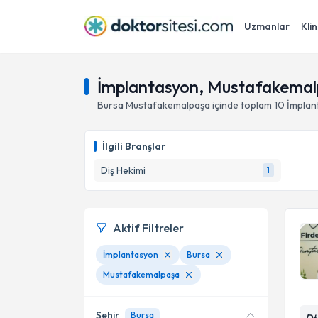
Uzmanlar
Klin
İmplantasyon, Mustafakemal
Bursa
Mustafakemalpaşa
içinde toplam
10
İmplan
İlgili Branşlar
Diş Hekimi
1
Aktif Filtreler
İmplantasyon
Bursa
Mustafakemalpaşa
Şehir
Bursa