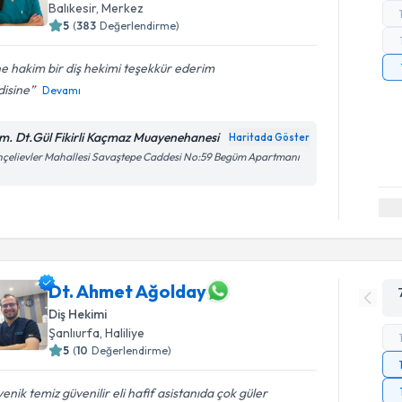
Balıkesir
, Merkez
5
(
383
Değerlendirme)
ne hakim bir diş hekimi teşekkür ederim
disine
Devamı
m. Dt.Gül Fikirli Kaçmaz Muayenehanesi
Haritada Göster
çelievler Mahallesi Savaştepe Caddesi No:59 Begüm Apartmanı
Dt. Ahmet Ağolday
Diş Hekimi
Şanlıurfa
, Haliliye
5
(
10
Değerlendirme)
yenik temiz güvenilir eli hafif asistanıda çok güler