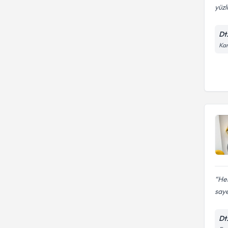
yüzl
Dt
Kar
Hek
saye
Dt