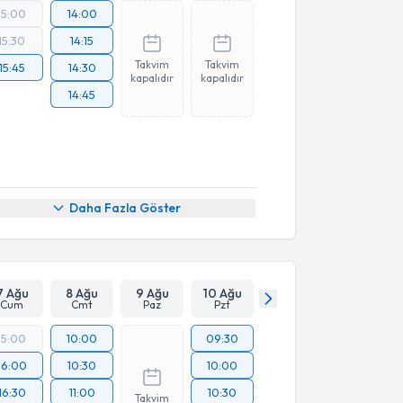
15:00
14:00
15:30
14:15
Takvim
Takvim
15:45
14:30
kapalıdır
kapalıdır
14:45
Daha Fazla Göster
7 Ağu
8 Ağu
9 Ağu
10 Ağu
Cum
Cmt
Paz
Pzt
15:00
10:00
09:30
16:00
10:30
10:00
16:30
11:00
10:30
Takvim