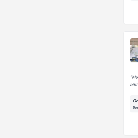
Muh
bitti
Od
Bos