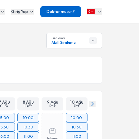
Giriş Yap
Doktor musun?
Sıralama
Akıllı Sıralama
7 Ağu
8 Ağu
9 Ağu
10 Ağu
Cum
Cmt
Paz
Pzt
15:00
10:00
10:00
15:30
10:30
10:30
16:00
11:00
11:00
Takvim