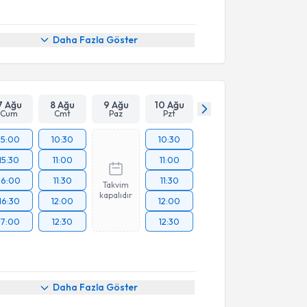
Daha Fazla Göster
7 Ağu
8 Ağu
9 Ağu
10 Ağu
Cum
Cmt
Paz
Pzt
15:00
10:30
10:30
15:30
11:00
11:00
16:00
11:30
11:30
Takvim
kapalıdır
16:30
12:00
12:00
17:00
12:30
12:30
Daha Fazla Göster