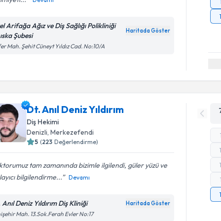
l Arifağa Ağız ve Diş Sağlığı Polikliniği
Haritada Göster
ıska Şubesi
er Mah. Şehit Cüneyt Yıldız Cad. No:10/A
Dt. Anıl Deniz Yıldırım
Diş Hekimi
Denizli
, Merkezefendi
5
(
223
Değerlendirme)
torumuz tam zamanında bizimle ilgilendi, güler yüzü ve
layıcı bilgilendirme...
Devamı
 Anıl Deniz Yıldırım Diş Kliniği
Haritada Göster
işehir Mah. 13.Sok.Ferah Evler No:17