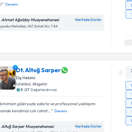
ü
Devamı
. Ahmet Ağolday Muayenehanesi
Haritada Göster
şıyaka Mahallesi, 547. Sokak No: 7 AA
Dt. Altuğ Sarper
Diş Hekimi
İstanbul
, Ataşehir
5
(
27
Değerlendirme)
imimizin güleryuzle sabırla ve profesyonel yaklaşımı
sinde kendimizi cok rahat...
Devamı
. Altuğ Sarper Muayenehanesi
Haritada Göster