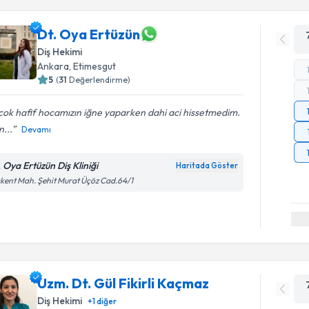
Dt. Oya Ertüzün
Diş Hekimi
Ankara
, Etimesgut
5
(
31
Değerlendirme)
 cok hafif hocamızın iğne yaparken dahi aci hissetmedim.
n...
Devamı
. Oya Ertüzün Diş Kliniği
Haritada Göster
kent Mah. Şehit Murat Üçöz Cad.64/1
Uzm. Dt. Gül Fikirli Kaçmaz
Diş Hekimi
+
1
diğer