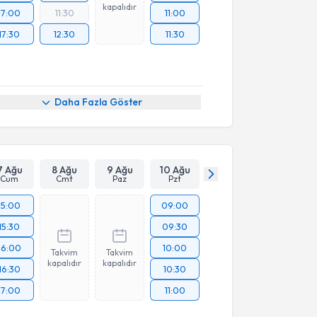
kapalıdır
17:00
11:30
11:00
17:30
12:30
11:30
Daha Fazla Göster
7 Ağu
8 Ağu
9 Ağu
10 Ağu
Cum
Cmt
Paz
Pzt
15:00
09:00
15:30
09:30
16:00
10:00
Takvim
Takvim
kapalıdır
kapalıdır
16:30
10:30
17:00
11:00