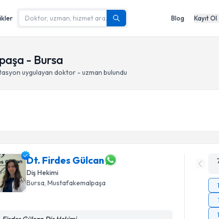
ikler
Blog
Kayıt Ol
paşa - Bursa
tasyon
uygulayan doktor - uzman bulundu
Dt. Firdes Gülcan
Diş Hekimi
Bursa
, Mustafakemalpaşa