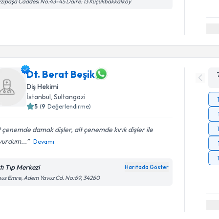
zipaşa Caddesi No:43-45 Daire: 13 Küçükbakkalköy
Dt. Berat Beşik
Diş Hekimi
İstanbul
, Sultangazi
5
(
9
Değerlendirme)
 çenemde damak dişler, alt çenemde kırık dişler ile
vurdum...
Devamı
tı Tıp Merkezi
Haritada Göster
us Emre, Adem Yavuz Cd. No:69, 34260