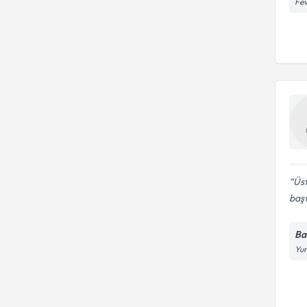
Fev
Üst
baş
Ba
Yun