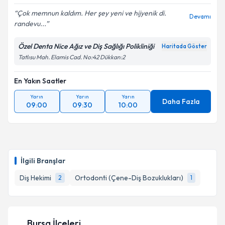
Çok memnun kaldım. Her şey yeni ve hijyenik di.
Devamı
randevu...
Özel Denta Nice Ağız ve Diş Sağlığı Polikliniği
Haritada Göster
Tatlısu Mah. Elamis Cad. No:42 Dükkan:2
En Yakın Saatler
Yarın
Yarın
Yarın
Daha Fazla
09:00
09:30
10:00
İlgili Branşlar
Diş Hekimi
Ortodonti (Çene-Diş Bozuklukları)
2
1
Bursa İlçeleri