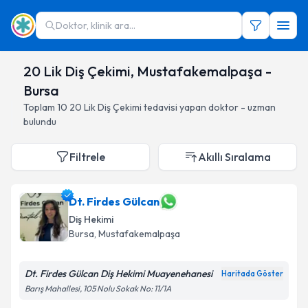
Doktor, klinik ara...
20 Lik Diş Çekimi, Mustafakemalpaşa -
Bursa
Toplam
10
20 Lik Diş Çekimi
tedavisi yapan doktor - uzman
bulundu
Filtrele
Akıllı Sıralama
Dt. Firdes Gülcan
Diş Hekimi
Bursa
, Mustafakemalpaşa
Dt. Firdes Gülcan Diş Hekimi Muayenehanesi
Haritada Göster
Barış Mahallesi, 105 Nolu Sokak No: 11/1A