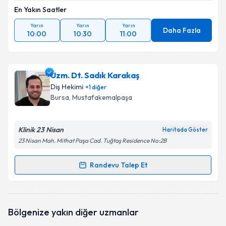
En Yakın Saatler
Yarın
Yarın
Yarın
Daha Fazla
10:00
10:30
11:00
Uzm. Dt. Sadık Karakaş
Diş Hekimi
+
1
diğer
Bursa
, Mustafakemalpaşa
Klinik 23 Nisan
Haritada Göster
23 Nisan Mah. Mithat Paşa Cad. Tuğtaş Residence No:2B
Randevu Talep Et
Randevu Takvimi Talebi
Uzm. Dt. Sadık Karakaş
için randevu takvimi talebi
Bölgenize yakın diğer uzmanlar
oluşturun. Size bu uzmandan randevu almanız için bir
takvim hazırlandığında e-posta ile bilgilendireceğiz.