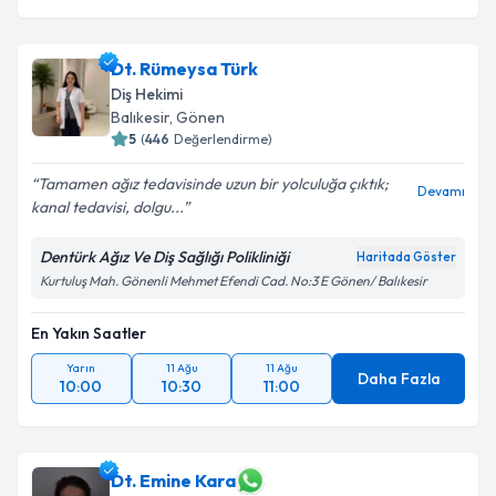
Dt. Rümeysa Türk
Diş Hekimi
Balıkesir
, Gönen
5
(
446
Değerlendirme)
Tamamen ağız tedavisinde uzun bir yolculuğa çıktık;
Devamı
kanal tedavisi, dolgu...
Dentürk Ağız Ve Diş Sağlığı Polikliniği
Haritada Göster
Kurtuluş Mah. Gönenli Mehmet Efendi Cad. No:3 E Gönen/ Balıkesir
En Yakın Saatler
Yarın
11 Ağu
11 Ağu
Daha Fazla
10:00
10:30
11:00
Dt. Emine Kara