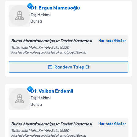
Dt. Ergun Mumcuoğlu
E-posta Adresiniz
Diş Hekimi
Bursa
Bursa Mustafakemalpaşa Devlet Hastanesı
Kişisel verilerimin işlenmesine ilişkin
Aydınlatma
Haritada Göster
Metni
'ni okudum ve kişisel verilerimin belirtilen
Tatkavaklı Mah., Kır Yolu Sok., 16550
MustafaKemalpaşa/Mustafakemalpaşa/Bursa
kapsamda işlenmesini kabul ediyorum.
Randevu Talep Et
Randevu Takvimi Talebi
Takvim Talebini Gönder
Dt. Ergun Mumcuoğlu
için randevu takvimi talebi
Dt. Volkan Erdemli
oluşturun. Size bu uzmandan randevu almanız için bir
Diş Hekimi
takvim hazırlandığında e-posta ile bilgilendireceğiz.
Bursa
E-posta Adresiniz
Bursa Mustafakemalpaşa Devlet Hastanesı
Haritada Göster
Tatkavaklı Mah., Kır Yolu Sok., 16550
MustafaKemalpaşa/Mustafakemalpaşa/Bursa