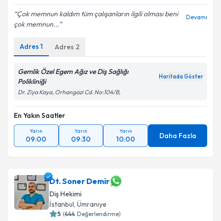
Çok memnun kaldım tüm çalışanların ilgili olması beni
Devamı
çok memnun...
Adres
1
Adres
2
Gemlik Özel Egem Ağız ve Diş Sağlığı
Haritada Göster
Polikliniği
Dr. Ziya Kaya, Orhangazi Cd. No:104/B,
En Yakın Saatler
Yarın
Yarın
Yarın
Daha Fazla
09:00
09:30
10:00
Dt. Soner Demir
Diş Hekimi
İstanbul
, Ümraniye
5
(
444
Değerlendirme)