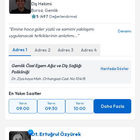
Diş Hekimi
Bursa
, Gemlik
5
(
497
Değerlendirme)
Emine hoca güler yüzlü ve samimi yaklaşımı
Devamı
uygulanacak tetkiklerinin anlatımı...
Adres
1
Adres
2
Adres
3
Adres
4
Gemlik Özel Egem Ağız ve Diş Sağlığı
Haritada Göster
Polikliniği
Dr. Ziya kaya Mah. Orhangazi Cad. No 104/B
En Yakın Saatler
Yarın
Yarın
Yarın
Daha Fazla
09:00
09:30
10:00
Dt. Ertuğrul Özyürek