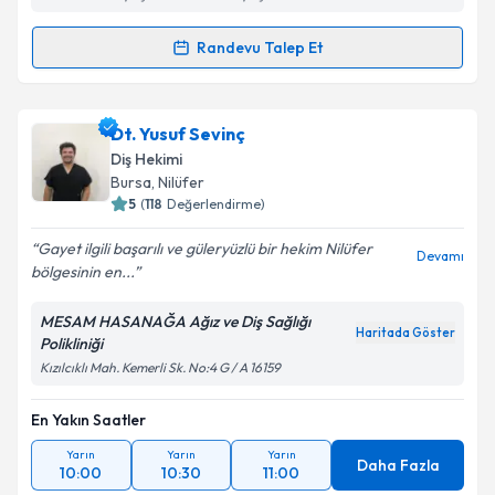
Kişisel verilerimin işlenmesine ilişkin
Aydınlatma
Randevu Talep Et
Metni
'ni okudum ve kişisel verilerimin belirtilen
Randevu Takvimi Talebi
kapsamda işlenmesini kabul ediyorum.
Dt. Volkan Erdemli
için randevu takvimi talebi
Dt. Yusuf Sevinç
Takvim Talebini Gönder
oluşturun. Size bu uzmandan randevu almanız için bir
Diş Hekimi
takvim hazırlandığında e-posta ile bilgilendireceğiz.
Bursa
, Nilüfer
5
(
118
Değerlendirme)
E-posta Adresiniz
Gayet ilgili başarılı ve güleryüzlü bir hekim Nilüfer
Devamı
bölgesinin en...
MESAM HASANAĞA Ağız ve Diş Sağlığı
Kişisel verilerimin işlenmesine ilişkin
Aydınlatma
Haritada Göster
Polikliniği
Metni
'ni okudum ve kişisel verilerimin belirtilen
Kızılcıklı Mah. Kemerli Sk. No:4 G / A 16159
kapsamda işlenmesini kabul ediyorum.
En Yakın Saatler
Takvim Talebini Gönder
Yarın
Yarın
Yarın
Daha Fazla
10:00
10:30
11:00