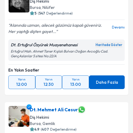
Diş Hekimi
Bursa
, Nilüfer
5
(
547
Değerlendirme)
Alanında uzman, ailecek gözümüz kapalı güveniriz.
Devamı
Her yaptığı dişten gayet...
Dt. Ertuğrul Özyürek Muayenehanesi
Haritada Göster
Ertuğrul Mah. Ahmet Taner Kışlalı Bulvarı Doğan Avcıoğlu Cad.
GençAslanlar 5 sitesi No:22/A
En Yakın Saatler
Yarın
Yarın
Yarın
Daha Fazla
12:00
12:30
13:00
Dt. Mehmet Ali Cesur
Diş Hekimi
Bursa
, Gemlik
4.9
(
407
Değerlendirme)