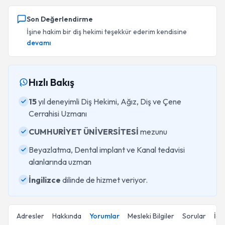
Son Değerlendirme
İşine hakim bir diş hekimi teşekkür ederim kendisine
devamı
Hızlı Bakış
15
yıl deneyimli Diş Hekimi, Ağız, Diş ve Çene
Cerrahisi Uzmanı
CUMHURİYET ÜNİVERSİTESİ
mezunu
Beyazlatma, Dental implant ve Kanal tedavisi
alanlarında uzman
İngilizce
dilinde de hizmet veriyor.
Adresler
Hakkında
Yorumlar
Mesleki Bilgiler
Sorular
İçe