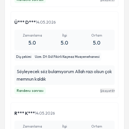
Ü*** D***
14.05.2026
Zamanlama
İlgi
Ortam
5.0
5.0
5.0
Diş çekimi
Uzm. Dt.Gül Fikirli Kaçmaz Muayenehanesi
Söyleyecek söz bulamıyorum Allah razı olsun çok
memnun kaldık
Randevu sonrası
Şikayet Et
R*** K***
14.05.2026
Zamanlama
İlgi
Ortam