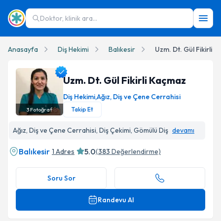
Doktor, klinik ara...
Anasayfa
Diş Hekimi
Balıkesir
Uzm. Dt. Gül Fikirli 
Uzm. Dt. Gül Fikirli Kaçmaz
Diş Hekimi
,
Ağız, Diş ve Çene Cerrahisi
Takip Et
3
Fotoğraf
Uzm. Dt. Gül Fikirli Kaçmaz Profil Fotoğrafı
Ağız, Diş ve Çene Cerrahisi, Diş Çekimi, Gömülü Diş
devamı
Balıkesir
5.0
1 Adres
(
383
Değerlendirme)
Soru Sor
Randevu Al