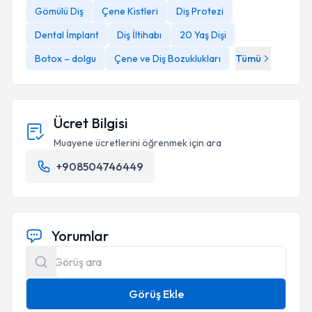
Gömülü Diş
Çene Kistleri
Diş Protezi
Dental İmplant
Diş İltihabı
20 Yaş Dişi
Botox – dolgu
Çene ve Diş Bozuklukları
Tümü
Ücret Bilgisi
Muayene ücretlerini öğrenmek için ara
+908504746449
Yorumlar
Görüş Ekle