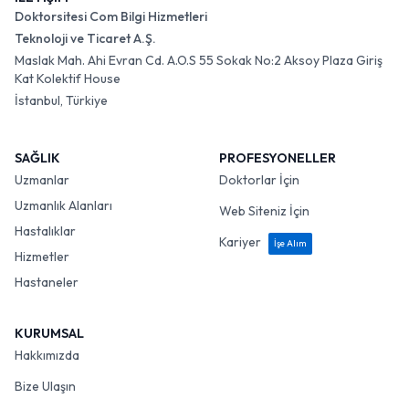
Doktorsitesi Com Bilgi Hizmetleri
Teknoloji ve Ticaret A.Ş.
Maslak Mah. Ahi Evran Cd. A.O.S 55 Sokak No:2 Aksoy Plaza Giriş
Kat Kolektif House
İstanbul, Türkiye
SAĞLIK
PROFESYONELLER
Uzmanlar
Doktorlar İçin
Uzmanlık Alanları
Web Siteniz İçin
Hastalıklar
Kariyer
İşe Alım
Hizmetler
Hastaneler
KURUMSAL
Hakkımızda
Bize Ulaşın