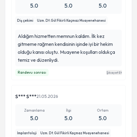
5.0
5.0
5.0
Diş çekimi
Uzm. Dt.Gül Fikirli Kaçmaz Muayenehanesi
Aldığım hizmetten memnun kaldım. İlk kez
gitmeme rağmen kendisinin işinde iyi bir hekim
olduğu kanısı oluştu. Muayene koşulları oldukça
temiz ve düzenliydi.
Randevu sonrası
Şikayet Et
S*** S***
21.05.2026
Zamanlama
İlgi
Ortam
5.0
5.0
5.0
İmplantoloji
Uzm. Dt.Gül Fikirli Kaçmaz Muayenehanesi