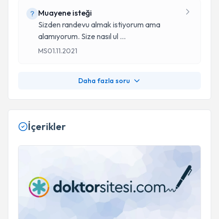
Muayene isteği
Sizden randevu almak istiyorum ama
alamıyorum. Size nasıl ul
...
MS
01.11.2021
Daha fazla soru
İçerikler
Oral Lökoplaki Ve Oral Skuamoz Hücreli Karsinomada Ghrelin