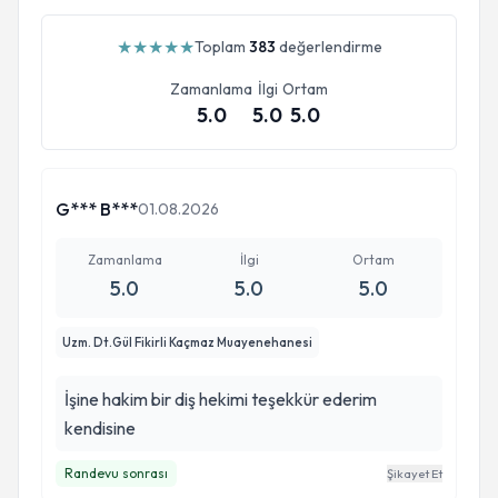
★
★
★
★
★
Toplam
383
değerlendirme
Zamanlama
İlgi
Ortam
5.0
5.0
5.0
G*** B***
01.08.2026
Zamanlama
İlgi
Ortam
5.0
5.0
5.0
Uzm. Dt.Gül Fikirli Kaçmaz Muayenehanesi
İşine hakim bir diş hekimi teşekkür ederim
kendisine
Randevu sonrası
Şikayet Et