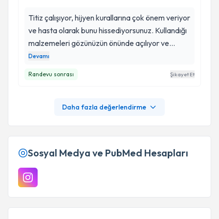
Titiz çalışıyor, hijyen kurallarına çok önem veriyor
ve hasta olarak bunu hissediyorsunuz. Kullandığı
malzemeleri gözünüzün önünde açılıyor ve
açarken bile çok titiz davranıyor. Kullandığı
Devamı
cihazlar da güncel teknolojik cihazlar.
Randevu sonrası
Şikayet Et
Şüpelendiği bi husus olursa sonuna kadar takip
ediyor, işi şansa bırakmıyor. Başarıların devamını
diliyorum.
Daha fazla değerlendirme
Sosyal Medya ve PubMed Hesapları