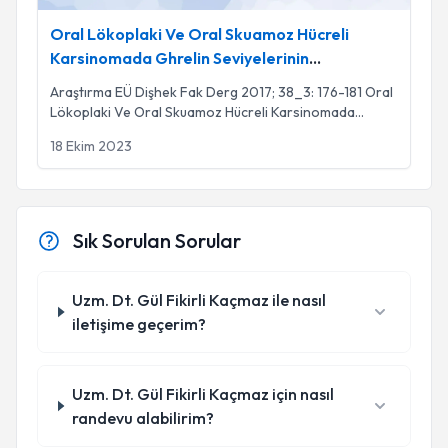
Oral Lökoplaki Ve Oral Skuamoz Hücreli
Karsinomada Ghrelin Seviyelerinin
Değerlendirilmesi: İmmünhistokimyasal
Araştırma EÜ Dişhek Fak Derg 2017; 38_3: 176-181 Oral
Çalışma
Lökoplaki Ve Oral Skuamoz Hücreli Karsinomada
...
18 Ekim 2023
Sık Sorulan Sorular
Uzm. Dt. Gül Fikirli Kaçmaz ile nasıl
iletişime geçerim?
Uzm. Dt. Gül Fikirli Kaçmaz için nasıl
randevu alabilirim?