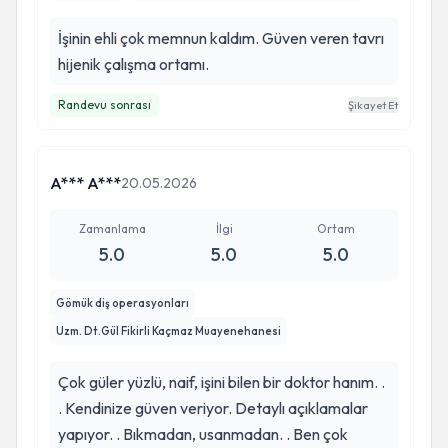
İşinin ehli çok memnun kaldım. Güven veren tavrı
hijenik çalışma ortamı.
Randevu sonrası
Şikayet Et
A*** A***
20.05.2026
Zamanlama
İlgi
Ortam
5.0
5.0
5.0
Gömük diş operasyonları
Uzm. Dt.Gül Fikirli Kaçmaz Muayenehanesi
Çok güler yüzlü, naif, işini bilen bir doktor hanım. .
. Kendinize güven veriyor. Detaylı açıklamalar
yapıyor. . Bıkmadan, usanmadan. . Ben çok