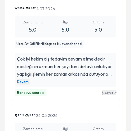
Y*** F***
14.07.2026
Zamanlama
İlgi
Ortam
5.0
5.0
5.0
Uzm. Dt.Gül Fikirli Kaçmaz Muayenehanesi
Çok iyi hekim diş tedavim devam etmektedir
mesleğinin uzmanı her şeyi tam detaylı anlatıyor
yaptığı işlemin her zaman arkasında dutuyor o
diş koltuğa doktorunuz gül hoca ise korkunuz
Devamı
kalmıyor insan kendisine çok güven duyuyor
Randevu sonrası
Şikayet Et
gerçekten herkese tavsiye ederim Balıkesir için
gül hoca gibi cene cerrahisi uzmanı olması dan
dolayı çok şanlı olduklarını düşünüyorum
S*** G***
26.05.2026
kendisine çok teşekkür ediyorum
Zamanlama
İlgi
Ortam