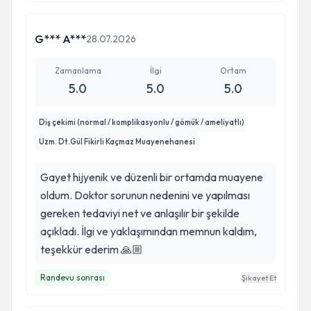
G*** A***
28.07.2026
Zamanlama
İlgi
Ortam
5.0
5.0
5.0
Diş çekimi (normal / komplikasyonlu / gömük / ameliyatlı)
Uzm. Dt.Gül Fikirli Kaçmaz Muayenehanesi
Gayet hijyenik ve düzenli bir ortamda muayene
oldum. Doktor sorunun nedenini ve yapılması
gereken tedaviyi net ve anlaşılır bir şekilde
açıkladı. İlgi ve yaklaşımından memnun kaldım,
teşekkür ederim 🙏🏼
Randevu sonrası
Şikayet Et