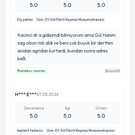
5.0
5.0
5.0
Diş çekimi
Uzm. Dt.Gül Fikirli Kaçmaz Muayenehanesi
Kacinci dr a gidisimdi bilmiyorum ama Gül Hanım
sag olsun risk aldi ve beni cok buyuk bir dertten
acidan agridan kurtardi, bundan sonra adres
belli.
Randevu sonrası
Şikayet Et
H*** E***
07.05.2026
Zamanlama
İlgi
Ortam
5.0
5.0
5.0
Implant tedavisi
Uzm. Dt.Gül Fikirli Kaçmaz Muayenehanesi