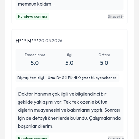
memnun kaldım. .
Randevu sonrası
Şikayet Et
H*** M***
20.05.2026
Zamanlama
İlgi
Ortam
5.0
5.0
5.0
Diş taşı temizliği
Uzm. Dt.Gül Fikirli Kaçmaz Muayenehanesi
Doktor Hanımın çok ilgili ve bilgilendirici bir
şekilde yaklaşımı var. Tek tek özenle bütün
dişlerin muayenesini ve bakımlarını yaptı. Sonrası
için de detaylı önerilerde bulundu. Çalışmalarında
başarılar dilerim.
Randevu sonrası
Şikayet Et