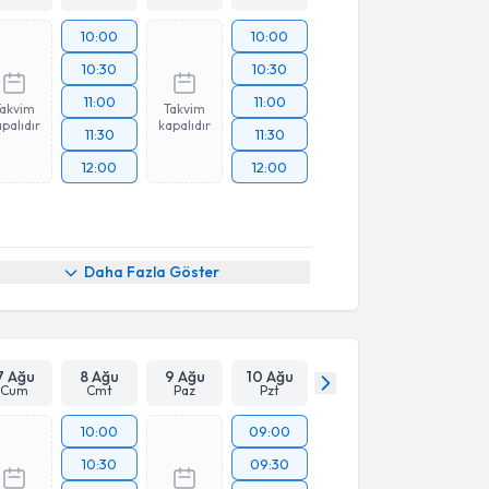
10:00
10:00
10:30
10:30
11:00
11:00
Takvim
Takvim
palıdır
kapalıdır
11:30
11:30
12:00
12:00
Daha Fazla Göster
7 Ağu
8 Ağu
9 Ağu
10 Ağu
Cum
Cmt
Paz
Pzt
10:00
09:00
10:30
09:30