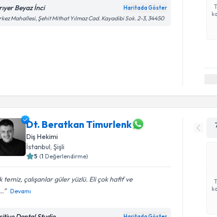
rıyer Beyaz İnci
Haritada Göster
ka
kez Mahallesi, Şehit Mithat Yılmaz Cad. Kayadibi Sok. 2-3, 34450
Dt. Beratkan Timurlenk
Diş Hekimi
İstanbul
, Şişli
5
(
1
Değerlendirme)
 temiz, çalışanlar güler yüzlü. Eli çok hafif ve
ka
..
Devamı
sitive Dental Studio
Haritada Göster