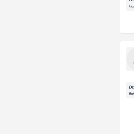
Har
Dt
Bah