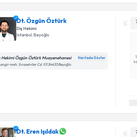
Dt. Özgün Öztürk
Diş Hekimi
İstanbul
, Beyoğlu
ş Hekimi Özgün Öztürk Muayenehanesi
Haritada Göster
ka
angir mah. Sıraselviler Cd. 93 34433 Beyoğlu
Dt. Eren Işıldak