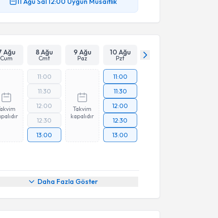
11 Ağu
Sal
12:00
Uygun Müsaitlik
7 Ağu
8 Ağu
9 Ağu
10 Ağu
Cum
Cmt
Paz
Pzt
11:00
11:00
11:30
11:30
12:00
12:00
Takvim
Takvim
palıdır
kapalıdır
12:30
12:30
13:00
13:00
Daha Fazla Göster