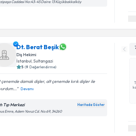
zipaşa Caddesi No:43-45 Daire: 13 Küçükbakkalköy
Dt. Berat Beşik
Diş Hekimi
İstanbul
, Sultangazi
5
(
9
Değerlendirme)
 çenemde damak dişler, alt çenemde kırık dişler ile
ka
vurdum...
Devamı
tı Tıp Merkezi
Haritada Göster
us Emre, Adem Yavuz Cd. No:69, 34260