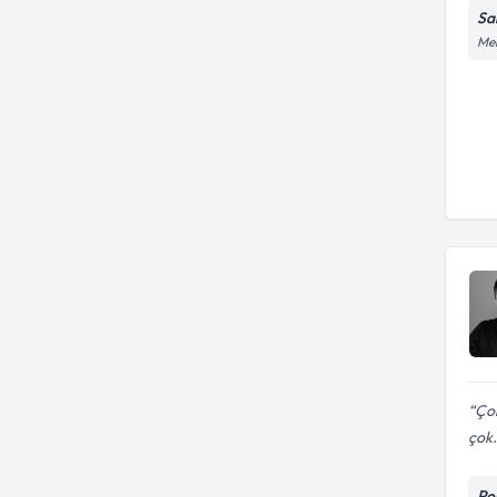
Sa
Mer
Çok
çok.
Po