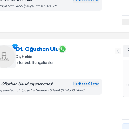
biye Mah. Abdi İpekçi Cad. No:40 D:9
Dt. Oğuzhan Ulu
Diş Hekimi
İstanbul
, Bahçelievler
. Oğuzhan Ulu Muayenehanesi
Haritada Göster
ka
çelievler, Talatpaşa Cd Neopark Sitesi 41/D No:18 34180