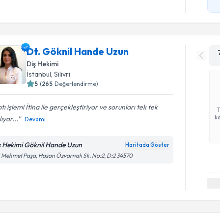
Dt. Göknil Hande Uzun
Diş Hekimi
İstanbul
, Silivri
5
(
265
Değerlendirme)
tı işlemi İtina ile gerçekleştiriyor ve sorunları tek tek
ka
lıyor...
Devamı
ş Hekimi Göknil Hande Uzun
Haritada Göster
i Mehmet Paşa, Hasan Özvarnalı Sk. No:2, D:2 34570