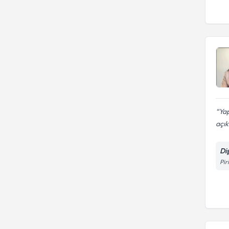
Yap
açık
Di
Pir