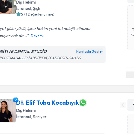
Diş Hekimi
İstanbul
, Şişli
5
(
1
Değerlendirme)
et güleryüzlü, işine hakim yeni teknolojik cihazlar
ka
anıyor cok da...
Devamı
SİTİVE DENTAL STUDİO
Haritada Göster
RBİYE MAHALLESİ ABDİ İPEKÇİ CADDESİ NO40 D9
Dt. Elif Tuba Kocabıyık
Diş Hekimi
İstanbul
, Sarıyer