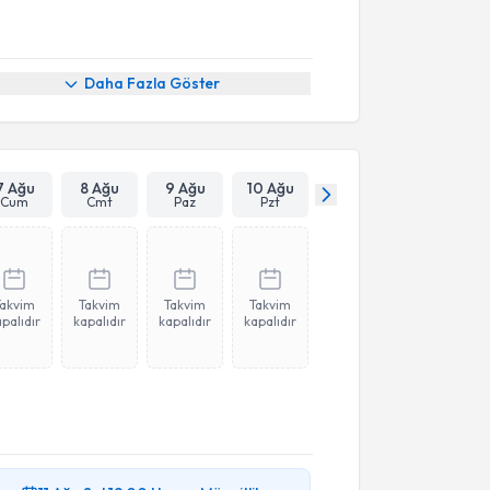
Daha Fazla Göster
7 Ağu
8 Ağu
9 Ağu
10 Ağu
Cum
Cmt
Paz
Pzt
Takvim
Takvim
Takvim
Takvim
palıdır
kapalıdır
kapalıdır
kapalıdır