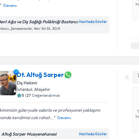
ka
Devamı
ent Ağız ve Diş Sağlığı Polikliniği Bostancı
Haritada Göster
tancı, Şenesenevler, Yeni Yol Sk. 30/A
Dt. Altuğ Sarper
Diş Hekimi
İstanbul
, Ataşehir
5
(
27
Değerlendirme)
imimizin güleryuzle sabırla ve profesyonel yaklaşımı
ka
sinde kendimizi cok rahat...
Devamı
. Altuğ Sarper Muayenehanesi
Haritada Göster