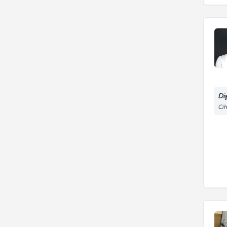
Hekimliği Fakültesi
Di
Cih