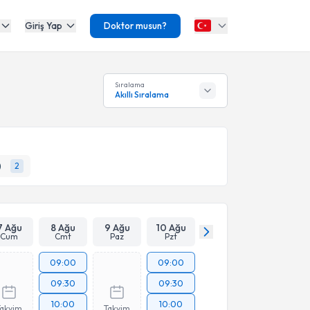
Giriş Yap
Doktor musun?
Sıralama
Akıllı Sıralama
)
2
7 Ağu
8 Ağu
9 Ağu
10 Ağu
Cum
Cmt
Paz
Pzt
09:00
09:00
09:30
09:30
10:00
10:00
Takvim
Takvim