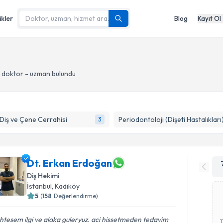
ikler
Blog
Kayıt Ol
 doktor - uzman bulundu
 Diş ve Çene Cerrahisi
Periodontoloji (Dişeti Hastalıkları
3
Dt. Erkan Erdoğan
Diş Hekimi
İstanbul
, Kadıköy
5
(
158
Değerlendirme)
tesem ilgi ve alaka guleryuz. aci hissetmeden tedavim