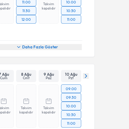
11:00
10:00
Takvim
Takvim
palıdır
kapalıdır
11:30
10:30
12:00
11:00
Daha Fazla Göster
7 Ağu
8 Ağu
9 Ağu
10 Ağu
Cum
Cmt
Paz
Pzt
09:00
09:30
10:00
Takvim
Takvim
Takvim
palıdır
kapalıdır
kapalıdır
10:30
11:00