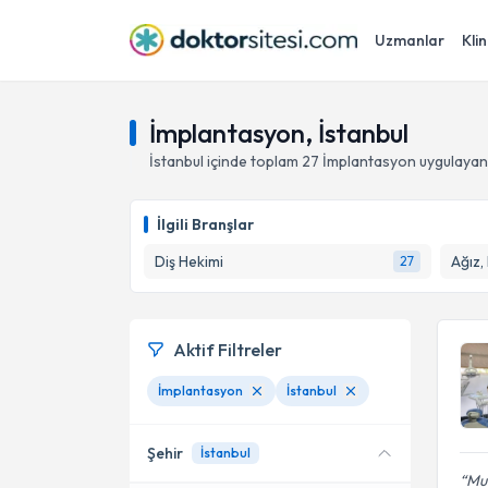
Uzmanlar
Klin
İmplantasyon, İstanbul
İstanbul
içinde toplam
27
İmplantasyon
uygulayan
İlgili Branşlar
Diş Hekimi
Ağız,
27
Aktif Filtreler
İmplantasyon
İstanbul
Şehir
İstanbul
Muh