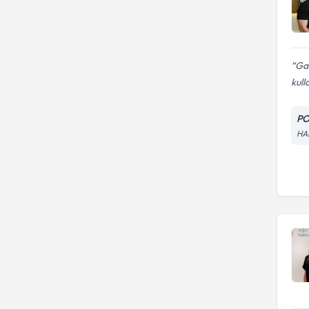
Gay
kull
PO
HA