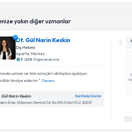
enize yakın diğer uzmanlar
Dt. Gül Narin Keskin
Diş Hekimi
Isparta
, Merkez
5
(
208
Değerlendirme)
nında uzman ve tüm süreçleri detaylıca açıklıyor.
ka
nlikle tavsiye ederim.
Devamı
. Gül Narin Keskin
Haritada Göster
ern Evler, Süleyman Demirel Cd. No:104 D:Kat:1 D:2, 32200