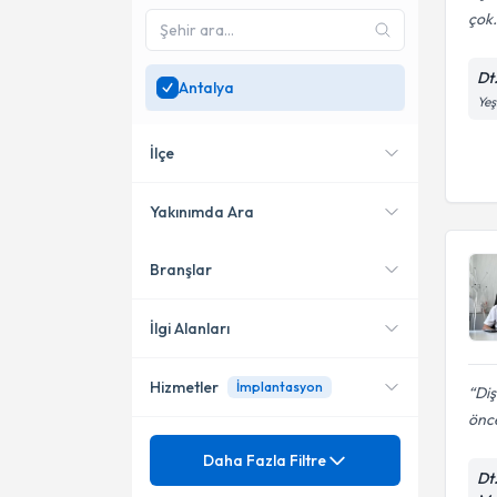
çok.
Dt
Antalya
Yeş
İlçe
Yakınımda Ara
Branşlar
Konumuma yakın uzmanları
Alanya
göster
Döşemealtı
İlgi Alanları
Finike
Hizmetler
İmplantasyon
Diş
Diş Hekimi
önce
Mezuniyet
Diş Beyazlatma
Daha Fazla Filtre
Dt