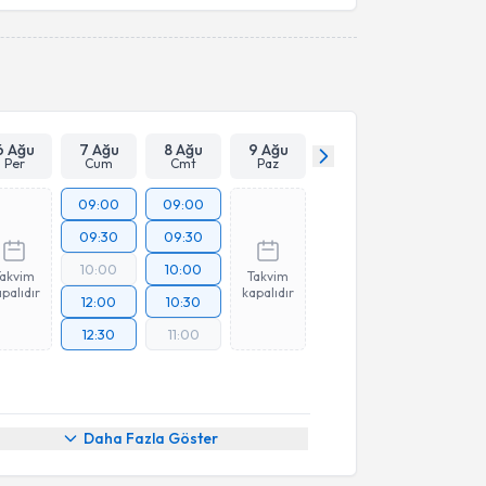
6 Ağu
7 Ağu
8 Ağu
9 Ağu
Per
Cum
Cmt
Paz
09:00
09:00
09:30
09:30
10:00
10:00
Takvim
Takvim
palıdır
kapalıdır
12:00
10:30
12:30
11:00
Daha Fazla Göster