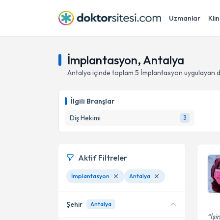
Uzmanlar
Klin
İmplantasyon, Antalya
Antalya
içinde toplam
5
İmplantasyon
uygulayan d
İlgili Branşlar
Diş Hekimi
3
Aktif Filtreler
İmplantasyon
Antalya
Şehir
Antalya
İşi