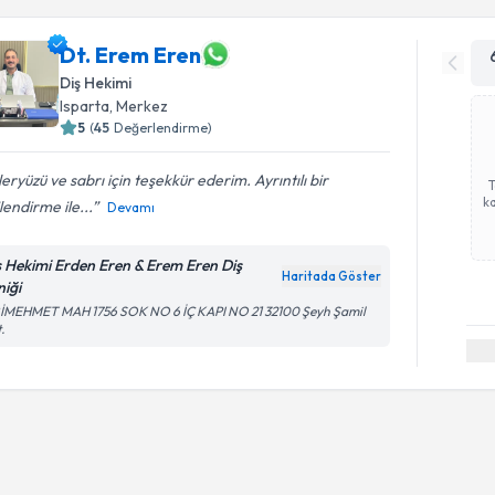
Dt. Erem Eren
Diş Hekimi
Isparta
, Merkez
5
(
45
Değerlendirme)
eryüzü ve sabrı için teşekkür ederim. Ayrıntılı bir
ka
ilendirme ile...
Devamı
ş Hekimi Erden Eren & Erem Eren Diş
Haritada Göster
niği
RİMEHMET MAH 1756 SOK NO 6 İÇ KAPI NO 21 32100 Şeyh Şamil
.