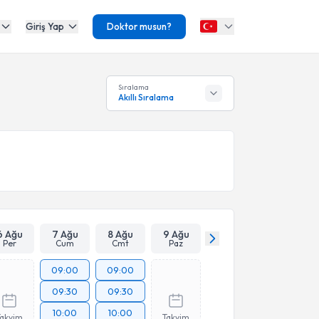
Giriş Yap
Doktor musun?
Sıralama
Akıllı Sıralama
6 Ağu
7 Ağu
8 Ağu
9 Ağu
Per
Cum
Cmt
Paz
09:00
09:00
09:30
09:30
10:00
10:00
Takvim
Takvim