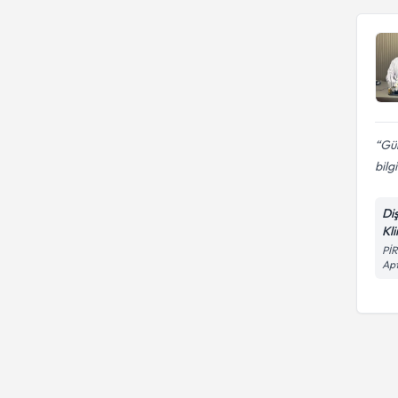
Gül
bilg
Di
Kli
Pİ
Apt