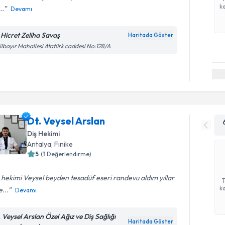
ka
..
Devamı
.Hicret Zeliha Savaş
Haritada Göster
ilbayır Mahallesi Atatürk caddesi No:128/A
Dt. Veysel Arslan
Diş Hekimi
Antalya
, Finike
5
(
1
Değerlendirme)
 hekimi Veysel beyden tesadüf eseri randevu aldım yıllar
ka
...
Devamı
. Veysel Arslan Özel Ağız ve Diş Sağlığı
Haritada Göster