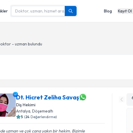
ikler
Blog
Kayıt Ol
oktor - uzman bulundu
Dt. Hicret Zeliha Savaş
Diş Hekimi
Antalya
, Döşemealtı
5
(
24
Değerlendirme)
nde uzman ve çok cana yakın bir hekim. Bizimle