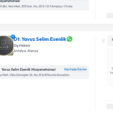
ayenehanesi
ih Bul. Yeni Mah. 505 Sok. No: 20 K:1 D:1 Antalya / Finike
Dt. Yavuz Selim Esenlik
Diş Hekimi
Antalya
, Alanya
. Yavuz Selim Esenlik Muayenehanesi
Haritada Göster
ka
 Mah. Oba Gümüşler Sk. No:15 A/B Novita Konakları