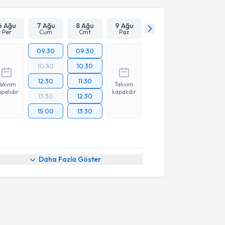
6 Ağu
7 Ağu
8 Ağu
9 Ağu
Per
Cum
Cmt
Paz
09:30
09:30
10:30
10:30
12:30
11:30
Takvim
Takvim
palıdır
kapalıdır
13:30
12:30
15:00
13:30
Daha Fazla Göster