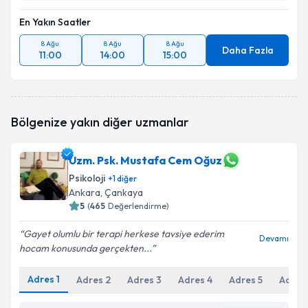
En Yakın Saatler
8 Ağu
8 Ağu
8 Ağu
Daha Fazla
11:00
14:00
15:00
Bölgenize yakın diğer uzmanlar
Uzm. Psk. Mustafa Cem Oğuz
Psikoloji
+
1
diğer
Ankara
, Çankaya
5
(
465
Değerlendirme)
Gayet olumlu bir terapi herkese tavsiye ederim
Devamı
hocam konusunda gerçekten...
Adres
1
Adres
2
Adres
3
Adres
4
Adres
5
Adres