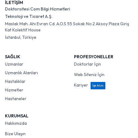
İLETİŞİM
Doktorsitesi Com Bilgi Hizmetleri
Teknoloji ve Ticaret A.Ş.
Maslak Mah. Ahi Evran Cd. A.O.S 55 Sokak No:2 Aksoy Plaza Giriş
Kat Kolektif House
İstanbul, Türkiye
SAĞLIK
PROFESYONELLER
Uzmanlar
Doktorlar İçin
Uzmanlık Alanları
Web Siteniz İçin
Hastalıklar
Kariyer
İşe Alım
Hizmetler
Hastaneler
KURUMSAL
Hakkımızda
Bize Ulaşın