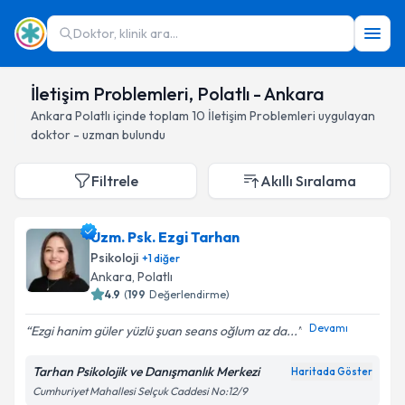
Doktor, klinik ara...
İletişim Problemleri, Polatlı - Ankara
Ankara
Polatlı
içinde toplam
10
İletişim Problemleri
uygulayan
doktor - uzman bulundu
Filtrele
Akıllı Sıralama
Uzm. Psk. Ezgi Tarhan
Psikoloji
+
1
diğer
Ankara
, Polatlı
4.9
(
199
Değerlendirme)
Devamı
Ezgi hanim güler yüzlü şuan seans oğlum az da...
Tarhan Psikolojik ve Danışmanlık Merkezi
Haritada Göster
Cumhuriyet Mahallesi Selçuk Caddesi No:12/9