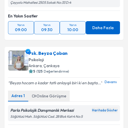
Çayyolu Mahallesi 2505 Sokak No:33 D:4
En Yakın Saatler
Yarın
Yarın
Yarın
Daha Fazla
09:00
09:30
10:00
Psk. Beyza Çoban
Psikoloji
Ankara
, Çankaya
5
(
125
Değerlendirme)
Devamı
Beyza hocam o kadar tatlı anlayışlı biri ki en başta...
Adres
1
Online Görüşme
Parla Psikolojik Danışmanlık Merkezi
Haritada Göster
Söğütözü Mah. Söğütözü Cad. 2B Blok Kat:4 No:5