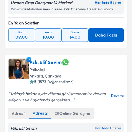
Uzman Grup Danışmanlık Merkezi
Haritada Göster
Kızılırmak Mahallesi 1446. Cadde HalkBank Sitesi D Blok A numara
En Yakın Saatler
Yarın
Yarın
Yarın
Daha Fazla
09:00
10:00
14:00
Psk. Elif Sevim
Psikoloji
Ankara
, Çankaya
5
(
1573
Değerlendirme)
Yaklaşık birkaç aydır düzenli görüşmelerimize devam
Devamı
ediyoruz ve hayatımda gerçekten...
Adres
2
Adres
1
Online Görüşme
Psk. Elif Sevim
Haritada Göster