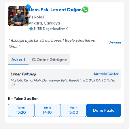
Uzm. Psk. Levent Doğan
Psikoloji
Ankara
, Çankaya
5
(
55
Değerlendirme)
Yaklaşık aylık bir süreci Levent Beyle yönettik ve
Devamı
tüm...
Adres
1
Online Görüşme
Limer Psikoloji
Haritada Göster
Mustafa Kemal Mah. Dumlupınar Bulv. Tepe Prime C Blok KAt 1 Ofis No
:27
En Yakın Saatler
Yarın
Yarın
Yarın
Daha Fazla
13:20
14:10
15:00