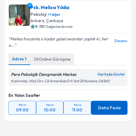
Psk. Melisa Yıldız
Psikoloji
+
1
diğer
Ankara
, Çankaya
5
(
151
Değerlendirme)
Melisa hocamla o kadar güzel seanslar yaptık ki, her
Devamı
o...
Adres
1
Online Görüşme
Pera Psikolojik Danışmanlık Merkez
Haritada Göster
Kızılırmak, Ufuk Ünv. Cd Arma Kule D:9. Kat 25 Numara, 06360
En Yakın Saatler
Yarın
Yarın
Yarın
Daha Fazla
09:00
10:00
11:00