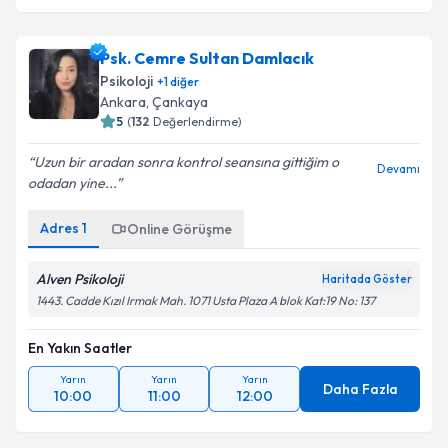
Psk. Cemre Sultan Damlacık
Psikoloji
+
1
diğer
Ankara
, Çankaya
5
(
132
Değerlendirme)
Uzun bir aradan sonra kontrol seansına gittiğim o
Devamı
odadan yine...
Adres
1
Online Görüşme
Alven Psikoloji
Haritada Göster
1443. Cadde Kızıl Irmak Mah. 1071 Usta Plaza A blok Kat:19 No: 137
En Yakın Saatler
Yarın
Yarın
Yarın
Daha Fazla
10:00
11:00
12:00