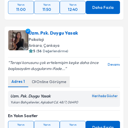
Yarın
Yarın
Yarın
Daha Fazla
11:00
11:50
12:40
Uzm. Psk. Duygu Yasak
Psikoloji
Ankara
, Çankaya
5
(
56
Değerlendirme)
Terapi konusunu çok ertelemişim keşke daha önce
Devamı
başlasaydım duygularımı ifade...
Adres
1
Online Görüşme
Uzm. Psk. Duygu Yasak
Haritada Göster
Yukarı Bahçelievler, Aşkabat Cd. 48/7, 06490
En Yakın Saatler
Yarın
Yarın
Yarın
Daha Fazla