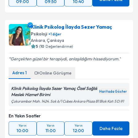
09:00
09:50
10:40
Klinik Psikolog İlayda Sezer Yamaç
Psikoloji
+
1
diğer
Ankara
, Çankaya
5
(
10
Değerlendirme)
Gerçekten güzel bir terapiydi, anlaşıldığımı hissediyorum.
Adres
1
Online Görüşme
Klinik Psikolog İlayda Sezer Yamaç Özel Sağlık
Haritada Göster
Meslek Hizmet Birimi
Çukurambar Mah. 1424. Sok 6/1 Cubes Ankara Plaza B1 Blok Kat: 5 D:91
En Yakın Saatler
Yarın
Yarın
Yarın
Daha Fazla
10:00
11:00
12:00