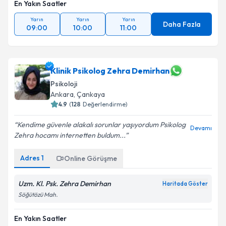
En Yakın Saatler
Yarın
Yarın
Yarın
Daha Fazla
09:00
10:00
11:00
Klinik Psikolog Zehra Demirhan
Psikoloji
Ankara
, Çankaya
4.9
(
128
Değerlendirme)
Kendime güvenle alakalı sorunlar yaşıyordum Psikolog
Devamı
Zehra hocamı internetten buldum...
Adres
1
Online Görüşme
Uzm. Kl. Psk. Zehra Demirhan
Haritada Göster
Söğütözü Mah.
En Yakın Saatler