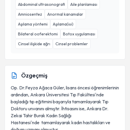
Abdominal ultrasonografi
Aile planlaması
Amniosentez
Anormal kanamalar
Aşılama yöntemi
Aşılama(iui)
Bilateral ooferektomi
Botox uygulaması
Cinsel ilişkide ağrı
Cinsel problemler
Özgeçmiş
Op. Dr.Feyza Ağaca Güler, lisans öncesi öğrenimlerinin
ardından, Ankara Üniversitesi Tıp Fakültesi'nde
başladığı tıp eğitimini başarıyla tamamlayarak Tıp
Doktoru unvanını almıştır. İhtisasını ise, Ankara Dr.
Zekai Tahir Burak Kadın Sağlığı
Hastanesi'nde tamamlayarak kadın hastalıkları ve
doğum uzmanı olmuştur.