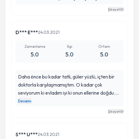
Şikayet Et
D*** E***
24.03.2021
Zamanlama
İlgi
Ortam
5.0
5.0
5.0
Daha önce bu kadar tatlı, güler yüzlü, içten bir
doktorla karşılaşmamıştım. O kadar çok
seviyorum ki evladım iyi ki onun ellerine doğdu.
İzmir' de görev yaptığı sürece gideceğim tek
Devamı
kadın doğum uzmanı. Ayrıca diğer hasta doktor
Şikayet Et
ilişkisi gibi sadece gebelik sürecinde değil diğer
zamanlarda da her zaman ulaşılabilir ve yardımcı
bir doktor. İyi ki tanımışız, iyi ki var. Mesleğindeki
S*** U***
24.03.2021