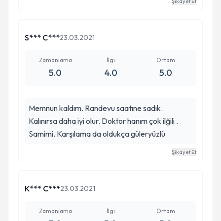
Şikayet Et
tanıdım sizi :)
S*** C***
23.03.2021
Zamanlama
İlgi
Ortam
5.0
4.0
5.0
Memnun kaldım. Randevu saatıne sadık.
Kalınırsa daha iyi olur. Doktor hanım çok ilğili .
Samimi. Karşılama da oldukça güleryüzlü
Şikayet Et
K*** C***
23.03.2021
Zamanlama
İlgi
Ortam