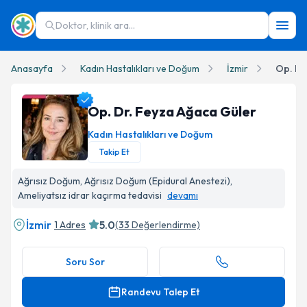
Doktor, klinik ara...
Anasayfa
Kadın Hastalıkları ve Doğum
İzmir
Op. Dr
Op. Dr. Feyza Ağaca Güler
Kadın Hastalıkları ve Doğum
Takip Et
Op. Dr. Feyza Ağaca Güler Profil Fotoğrafı
Ağrısız Doğum, Ağrısız Doğum (Epidural Anestezi),
Ameliyatsız idrar kaçırma tedavisi
devamı
İzmir
5.0
1 Adres
(
33
Değerlendirme)
Soru Sor
Randevu Talep Et