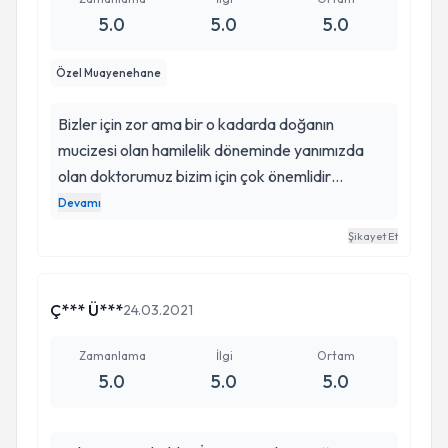
5.0
5.0
5.0
Özel Muayenehane
Bizler için zor ama bir o kadarda doğanın
mucizesi olan hamilelik döneminde yanımızda
olan doktorumuz bizim için çok önemlidir
doktorda aradığımız bilgi tecrübe güler yüz
Devamı
samimiyettir ve bunların hepsi Feyza hocamda
Şikayet Et
fazlasıyla var hatta sizi sizden çok düşünen gece
gündüz sizinle iletişime geçen nasıl olduğunuzu
soran kendinizi güvende hissetmenizi sağlayan
Ç*** Ü***
24.03.2021
muhteşem bir doktordur Benim hamilelik sürecim
biraz zor geçti ve hocamın erken tespitleriyle
Zamanlama
İlgi
Ortam
5.0
5.0
5.0
hep bir adım ondeydik ve en sonki tespiti olmasa
bebeğimi kaybedebilirdim kendisine minnetarim
evladımi bana bağışladı ne kadar teşekkür