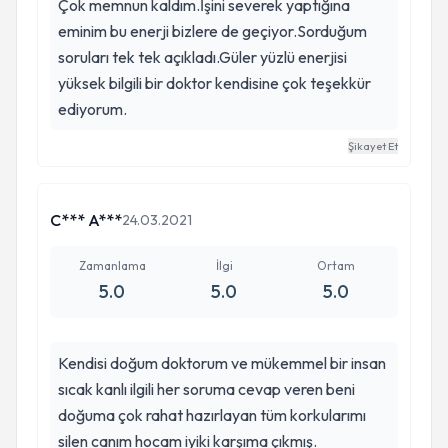
Çok memnun kaldım.İşini severek yaptığına
etsem azdır Gözünüz kapalı kendinizi ve
eminim bu enerji bizlere de geçiyor.Sorduğum
bebeğinizi kendisine emanet edebiliceginiz güzel
soruları tek tek açıkladı.Güler yüzlü enerjisi
kalpli muhteşem bı doktor İlayda hanım sizede
yüksek bilgili bir doktor kendisine çok teşekkür
teşekkür ederiz en az hocamın kadar sizde güler
ediyorum.
yuzunuz ve ilginizle bizi motive ediyorsunuz
harika ve sıcak bir ortam yaratıyorsunuz Feyza
Şikayet Et
hocam ve ekibi hersey gönlünüzce olsun sizleri
çok seviyoruz başarılarınızın devamini dileriz iyiki
C*** A***
24.03.2021
sizlerle tanismisiz 🥰
Zamanlama
İlgi
Ortam
5.0
5.0
5.0
Kendisi doğum doktorum ve mükemmel bir insan
sıcak kanlı ilgili her soruma cevap veren beni
doğuma çok rahat hazırlayan tüm korkularımı
silen canım hocam iyiki karşıma çıkmış.