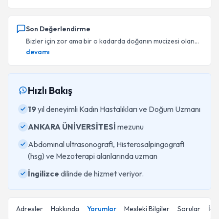
Son Değerlendirme
Bizler için zor ama bir o kadarda doğanın mucizesi olan...
devamı
Hızlı Bakış
19
yıl deneyimli Kadın Hastalıkları ve Doğum Uzmanı
ANKARA ÜNİVERSİTESİ
mezunu
Abdominal ultrasonografi, Histerosalpingografi
(hsg) ve Mezoterapi alanlarında uzman
İngilizce
dilinde de hizmet veriyor.
Adresler
Hakkında
Yorumlar
Mesleki Bilgiler
Sorular
İçe