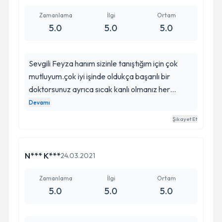
başarısı tartışılamaz bile ❤️
Zamanlama
İlgi
Ortam
5.0
5.0
5.0
Sevgili Feyza hanım sizinle tanıştığım için çok
mutluyum.çok iyi işinde oldukça başarılı bir
doktorsunuz ayrıca sıcak kanlı olmanız her
hastanızı kendı yakınınız gibi görmeniz de
Devamı
Harika.zor şartlarda ama Harika bir Doğum
Şikayet Et
gercekleştirdiniz iyi ki sizi tanımışım bu uzun
süreçte sizi doktor olarak seçmişim iyiki varsınız
sizin gibi doktorlara bizim ihtiyacımız var çok
N*** K***
24.03.2021
teşekkür ederim.
Zamanlama
İlgi
Ortam
5.0
5.0
5.0