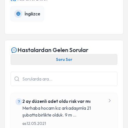
İngilizce
Hastalardan Gelen Sorular
Soru Sor
2 ay düzenli adet oldu risk var mı
Merhaba hocam kız arkadaşımla 21
şubatta birlikte olduk. 9 m
...
as
12.05.2021