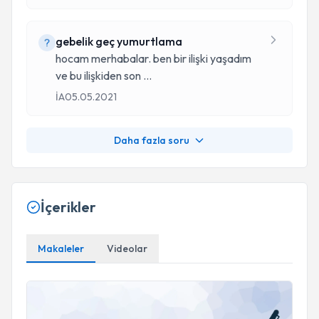
gebelik geç yumurtlama
hocam merhabalar. ben bir ilişki yaşadım
ve bu ilişkiden son
...
İA
05.05.2021
Daha fazla soru
İçerikler
Makaleler
Videolar
Rahim ağzı kanseri, siğil ve hpv