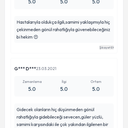
5.0
5.0
5.0
Hastalarıyla oldukça ilgili,samimi yaklaşımıyla hiç
çekinmeden gönül rahatlığıyla güvenebileceğiniz
bi hekim 😍
Şikayet Et
G*** D***
23.03.2021
Zamanlama
İlgi
Ortam
5.0
5.0
5.0
Gidecek olanların hiç düşünmeden gönül
rahatlığıyla gidebileceği sevecen,güler yüzlü,
samimi karşısındaki ile çok yakından ilgilenen bir