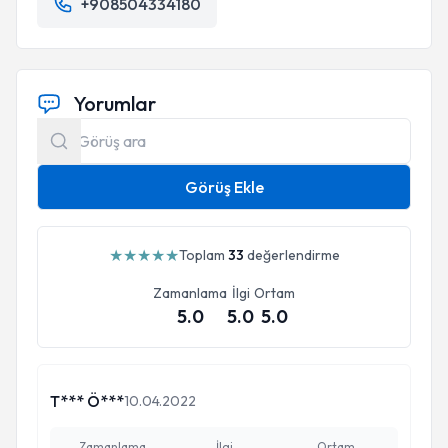
+908504334180
Yorumlar
Görüş Ekle
★
★
★
★
★
Toplam
33
değerlendirme
Zamanlama
İlgi
Ortam
5.0
5.0
5.0
T*** Ö***
10.04.2022
Zamanlama
İlgi
Ortam