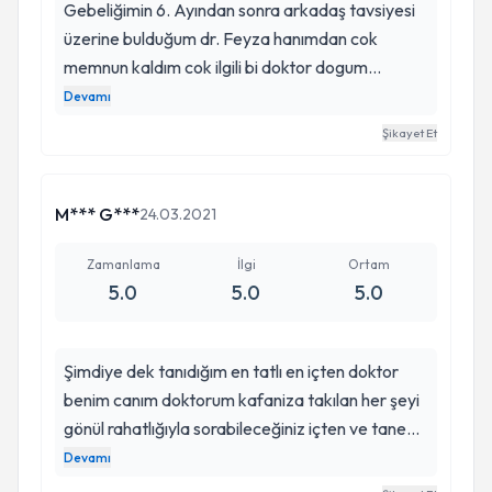
Gebeliğimin 6. Ayından sonra arkadaş tavsiyesi
üzerine bulduğum dr. Feyza hanımdan cok
memnun kaldım cok ilgili bi doktor dogum
korkumu sayesinde yendim dogumumda hicbir
Devamı
sikinti yasamadim herkese tavsiye ederim
Şikayet Et
sağlıklı bi şekilde kızımı kucağıma aldim artık
herhangi bi kadın hastalıklarıyla ilgili sıkıntımda ilk
adresim feyza hanim olacaktır
M*** G***
24.03.2021
Zamanlama
İlgi
Ortam
5.0
5.0
5.0
Şimdiye dek tanıdığım en tatlı en içten doktor
benim canım doktorum kafaniza takılan her şeyi
gönül rahatlığıyla sorabileceğiniz içten ve tane
tane anlatımıyla asla olumsuz konuşmadan sizi
Devamı
aydınlatan harika bir doktor iyi ki varsınız iyi ki