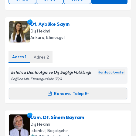
Dt. Aybüke Sayın
Diş Hekimi
Ankara
, Etimesgut
Adres
1
Adres
2
Estetica Denta Ağız ve Diş Sağlığı Polikliniği
Haritada Göster
Bağlıca Mh. Etimesgut Bulv. 33/4
Randevu Talep Et
Randevu Takvimi Talebi
Dt. Aybüke Sayın
için randevu takvimi talebi
Uzm. Dt. Sinem Bayram
oluşturun. Size bu uzmandan randevu almanız için bir
Diş Hekimi
takvim hazırlandığında e-posta ile bilgilendireceğiz.
İstanbul
, Başakşehir