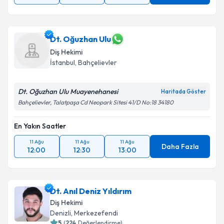
Dt. Oğuzhan Ulu
Diş Hekimi
İstanbul
, Bahçelievler
Dt. Oğuzhan Ulu Muayenehanesi
Haritada Göster
Bahçelievler, Talatpaşa Cd Neopark Sitesi 41/D No:18 34180
En Yakın Saatler
11 Ağu
11 Ağu
11 Ağu
Daha Fazla
12:00
12:30
13:00
Dt. Anıl Deniz Yıldırım
Diş Hekimi
Denizli
, Merkezefendi
5
(
224
Değerlendirme)