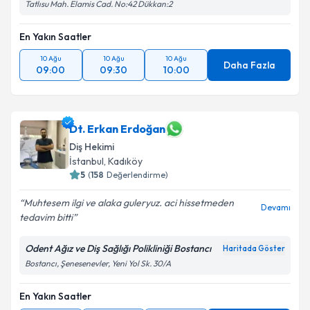
Metni
'ni okudum ve kişisel verilerimin belirtilen
Tatlısu Mah. Elamis Cad. No:42 Dükkan:2
kapsamda işlenmesini kabul ediyorum.
En Yakın Saatler
Takvim Talebini Gönder
10 Ağu
10 Ağu
10 Ağu
Daha Fazla
09:00
09:30
10:00
Dt. Erkan Erdoğan
Diş Hekimi
İstanbul
, Kadıköy
5
(
158
Değerlendirme)
Muhtesem ilgi ve alaka guleryuz. aci hissetmeden
Devamı
tedavim bitti
Odent Ağız ve Diş Sağlığı Polikliniği Bostancı
Haritada Göster
Bostancı, Şenesenevler, Yeni Yol Sk. 30/A
En Yakın Saatler