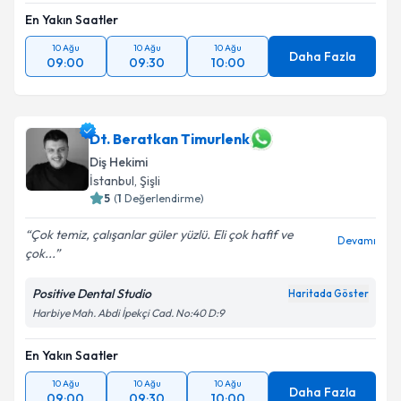
En Yakın Saatler
10 Ağu
10 Ağu
10 Ağu
Daha Fazla
09:00
09:30
10:00
Dt. Beratkan Timurlenk
Diş Hekimi
İstanbul
, Şişli
5
(
1
Değerlendirme)
Çok temiz, çalışanlar güler yüzlü. Eli çok hafif ve
Devamı
çok...
Positive Dental Studio
Haritada Göster
Harbiye Mah. Abdi İpekçi Cad. No:40 D:9
En Yakın Saatler
10 Ağu
10 Ağu
10 Ağu
Daha Fazla
09:00
09:30
10:00