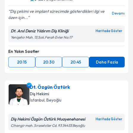
Diş çekimi ve implant sürecimde gösterdikleri ilgi ve
Devamı
özen için...
Dt. Anıl Deniz Yıldırım Diş Kliniği
Haritada Göster
Yenişehir Mah. 13.Sok.Ferah Evler No:17
En Yakın Saatler
20:15
20:30
20:45
Daha Fazla
Dt. Özgün Öztürk
Diş Hekimi
İstanbul
, Beyoğlu
Diş Hekimi Özgün Öztürk Muayenehanesi
Haritada Göster
Cihangir mah. Sıraselviler Cd. 93 34433 Beyoğlu