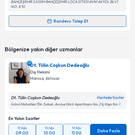
BAHÇEŞEHİR 2.KISIM BAHÇEŞEHİR LOCA SİTESİ AVNİ AKYOL BLV.1
NO: 3/10
Randevu Talep Et
Randevu Takvimi Talebi
Doç. Dr. Sinem Yeniyol
için randevu takvimi talebi
Bölgenize yakın diğer uzmanlar
oluşturun. Size bu uzmandan randevu almanız için bir
takvim hazırlandığında e-posta ile bilgilendireceğiz.
Dt. Tülin Coşkun Dedeoğlu
E-posta Adresiniz
Diş Hekimi
Manisa
, Akhisar
Dt. Tülin Coşkun Dedeoğlu
Kişisel verilerimin işlenmesine ilişkin
Aydınlatma
Haritada Göster
Metni
'ni okudum ve kişisel verilerimin belirtilen
İnönü Mahallesi 154. Sokak, Avniye Görk Apartmanı No: 2 İç Kapı No: 1
kapsamda işlenmesini kabul ediyorum.
En Yakın Saatler
Takvim Talebini Gönder
10 Ağu
10 Ağu
10 Ağu
Daha Fazla
09:00
10:00
11:00