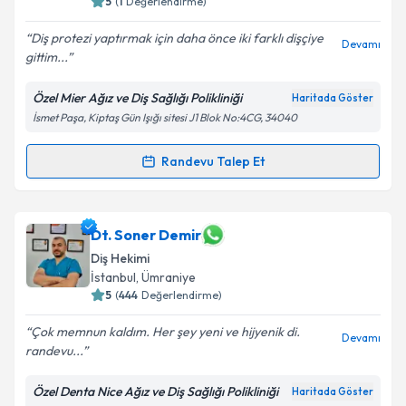
5
(
1
Değerlendirme)
E-posta Adresiniz
Diş protezi yaptırmak için daha önce iki farklı dişçiye
Devamı
gittim...
Özel Mier Ağız ve Diş Sağlığı Polikliniği
Haritada Göster
Kişisel verilerimin işlenmesine ilişkin
Aydınlatma
İsmet Paşa, Kiptaş Gün Işığı sitesi J1 Blok No:4CG, 34040
Metni
'ni okudum ve kişisel verilerimin belirtilen
kapsamda işlenmesini kabul ediyorum.
Randevu Talep Et
Randevu Takvimi Talebi
Takvim Talebini Gönder
Uzm. Dt. Sinem Bayram
için randevu takvimi talebi
Dt. Soner Demir
oluşturun. Size bu uzmandan randevu almanız için bir
Diş Hekimi
takvim hazırlandığında e-posta ile bilgilendireceğiz.
İstanbul
, Ümraniye
5
(
444
Değerlendirme)
E-posta Adresiniz
Çok memnun kaldım. Her şey yeni ve hijyenik di.
Devamı
randevu...
Özel Denta Nice Ağız ve Diş Sağlığı Polikliniği
Kişisel verilerimin işlenmesine ilişkin
Aydınlatma
Haritada Göster