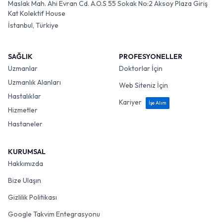
Maslak Mah. Ahi Evran Cd. A.O.S 55 Sokak No:2 Aksoy Plaza Giriş
Kat Kolektif House
İstanbul, Türkiye
SAĞLIK
PROFESYONELLER
Uzmanlar
Doktorlar İçin
Uzmanlık Alanları
Web Siteniz İçin
Hastalıklar
Kariyer
İşe Alım
Hizmetler
Hastaneler
KURUMSAL
Hakkımızda
Bize Ulaşın
Gizlilik Politikası
Google Takvim Entegrasyonu