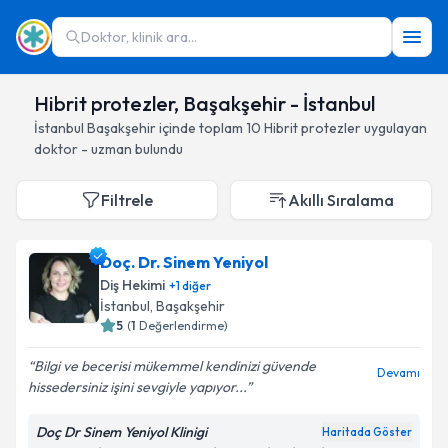
Doktor, klinik ara...
Hibrit protezler, Başakşehir - İstanbul
İstanbul
Başakşehir
içinde toplam
10
Hibrit protezler
uygulayan
doktor - uzman bulundu
Filtrele
Akıllı Sıralama
Doç. Dr. Sinem Yeniyol
Diş Hekimi
+
1
diğer
İstanbul
, Başakşehir
5
(
1
Değerlendirme)
Bilgi ve becerisi mükemmel kendinizi güvende
Devamı
hissedersiniz işini sevgiyle yapıyor...
Doç Dr Sinem Yeniyol Klinigi
Haritada Göster