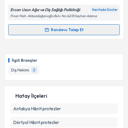
Kişisel verilerimin işlenmesine ilişkin
Aydınlatma
Metni
'ni okudum ve kişisel verilerimin belirtilen
Ercan Uzun Ağız ve Diş Sağlığı Polikliniği
Haritada Göster
kapsamda işlenmesini kabul ediyorum.
Pınar Mah. Alibozdağanoğlu Bulv. No:42/B Seyhan Adana
Takvim Talebini Gönder
Randevu Talep Et
Randevu Takvimi Talebi
Dt. Yaren Güllüpınar
için randevu takvimi talebi
oluşturun. Size bu uzmandan randevu almanız için bir
İlgili Branşlar
takvim hazırlandığında e-posta ile bilgilendireceğiz.
Diş Hekimi
2
E-posta Adresiniz
Hatay İlçeleri
Kişisel verilerimin işlenmesine ilişkin
Aydınlatma
Antakya
Metni
Hibrit protezler
'ni okudum ve kişisel verilerimin belirtilen
kapsamda işlenmesini kabul ediyorum.
Dörtyol
Hibrit protezler