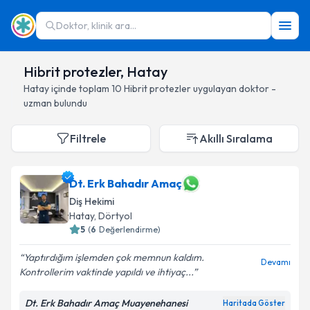
Doktor, klinik ara...
Hibrit protezler, Hatay
Hatay
içinde toplam
10
Hibrit protezler
uygulayan doktor -
uzman bulundu
Filtrele
Akıllı Sıralama
Dt. Erk Bahadır Amaç
Diş Hekimi
Hatay
, Dörtyol
5
(
6
Değerlendirme)
Yaptırdığım işlemden çok memnun kaldım.
Devamı
Kontrollerim vaktinde yapıldı ve ihtiyaç...
Dt. Erk Bahadır Amaç Muayenehanesi
Haritada Göster