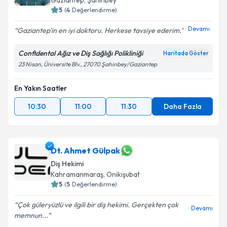
Gaziantep
, Şahinbey
5
(
4
Değerlendirme)
Devamı
Gaziantep'in en iyi doktoru. Herkese tavsiye ederim.
Confidental Ağız ve Diş Sağlığı Polikliniği
Haritada Göster
23 Nisan, Üniversite Blv., 27070 Şahinbey/Gaziantep
En Yakın Saatler
10:30
11:00
11:30
Daha Fazla
Dt. Ahmet Gülpak
Diş Hekimi
Kahramanmaraş
, Onikişubat
5
(
5
Değerlendirme)
Çok güleryüzlü ve ilgili bir diş hekimi. Gerçekten çok
Devamı
memnun...