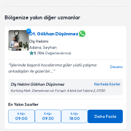
Bölgenize yakın diğer uzmanlar
Dt. Gökhan Düşünmez
Diş Hekimi
Adana
, Seyhan
5
(
104
Değerlendirme)
İşlerinde başarılı hocalarımız güler yüzlü çalışma
Devamı
arkadaşları ile güzel bir...
Diş Hekimi Gökhan Düşünmez
Haritada Göster
Kurtuluş Mah. Demokrasi cd. Ful apt. A blok kat 1 daire 2, 01130
En Yakın Saatler
8 Ağu
8 Ağu
8 Ağu
Daha Fazla
09:00
09:30
18:00