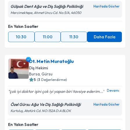
Gülpak Dent Ağız ve Diş Sağlığı Polikliniği
Haritada Göster
Mercimektepe, Ahmet Uncu Cd. No:5/A, 46050
En Yakın Saatler
10:30
11:00
11:30
Daha Fazla
Dt. Metin Muratoğlu
Diş Hekimi
Bursa
, Gürsu
5
(
3
Değerlendirme)
Devamı
çok iyi doktor işini çok iyi yapan biri tavsiye ederim...
Özel Gürsu Ağız Ve Diş Sağlığı Polikinliği
Haritada Göster
Kurtuluş, Atatürk Cd. NO:152A D:A BLOK
En Yakın Saatler