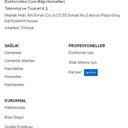
Doktorsitesi Com Bilgi Hizmetleri
Teknoloji ve Ticaret A.Ş.
Maslak Mah. Ahi Evran Cd. A.O.S 55 Sokak No:2 Aksoy Plaza Giriş
Kat Kolektif House
İstanbul, Türkiye
SAĞLIK
PROFESYONELLER
Uzmanlar
Doktorlar İçin
Uzmanlık Alanları
Web Siteniz İçin
Hastalıklar
Kariyer
İşe Alım
Hizmetler
Hastaneler
KURUMSAL
Hakkımızda
Bize Ulaşın
Gizlilik Politikası