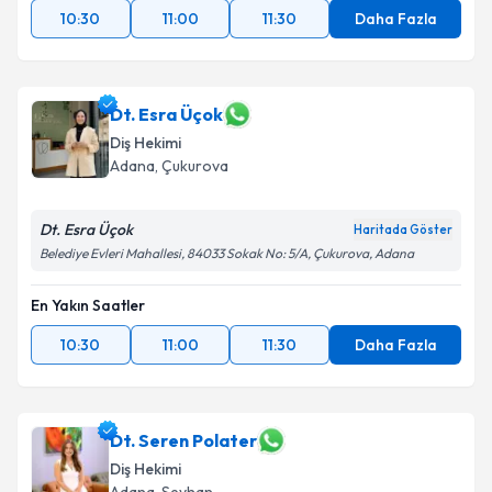
10:30
11:00
11:30
Daha Fazla
Dt. Esra Üçok
Diş Hekimi
Adana
, Çukurova
Dt. Esra Üçok
Haritada Göster
Belediye Evleri Mahallesi, 84033 Sokak No: 5/A, Çukurova, Adana
En Yakın Saatler
10:30
11:00
11:30
Daha Fazla
Dt. Seren Polater
Diş Hekimi