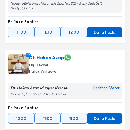
Numune Evler Mah. Hasan ikiz Cad. No: 23B - Ruby Cafe Üstü
Dörtyol/Hatay
En Yakın Saatler
11:00
11:30
12:00
Daha Fazla
Dt. Hakan Azap
Diş Hekimi
Hatay
, Antakya
Dt. Hakan Azap Muayanehanesi
Haritada Göster
Dursunlu, İnönü 2. Cad. No:83 Defne
En Yakın Saatler
10:30
11:00
11:30
Daha Fazla