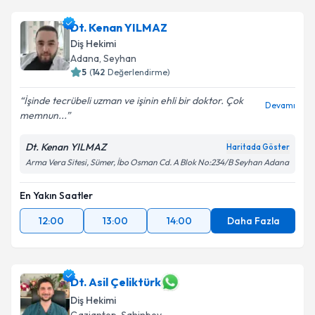
Dt. Kenan YILMAZ
Diş Hekimi
Adana
, Seyhan
5
(
142
Değerlendirme)
İşinde tecrübeli uzman ve işinin ehli bir doktor. Çok
Devamı
memnun...
Dt. Kenan YILMAZ
Haritada Göster
Arma Vera Sitesi, Sümer, İbo Osman Cd. A Blok No:234/B Seyhan Adana
En Yakın Saatler
12:00
13:00
14:00
Daha Fazla
Dt. Asil Çeliktürk
Diş Hekimi