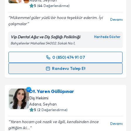
Adana
, Seyhan
5
(
44
Değerlendirme)
Mükemmel güler yüzlü bir hoca teşekkür ederim. İyi
Devamı
çalışmalar
Vip Dental Ağız ve Diş Sağlığı Polikliniği
Haritada Göster
Bahçelievler Mahallesi 54002. Sokak No:1,
0 (850) 474 91 07
Randevu Takvimi Talebi
Randevu Talep Et
Dt. Seren Polater
için randevu takvimi talebi
oluşturun. Size bu uzmandan randevu almanız için bir
Dt. Yaren Güllüpınar
takvim hazırlandığında e-posta ile bilgilendireceğiz.
Diş Hekimi
E-posta Adresiniz
Adana
, Seyhan
5
(
2
Değerlendirme)
Yaren hocam çok nazik ve ilgili, kendisinden önce
Devamı
gittiğim iki...