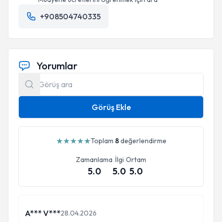
+908504740335
Yorumlar
Görüş Ekle
★
★
★
★
★
Toplam
8
değerlendirme
Zamanlama
İlgi
Ortam
5.0
5.0
5.0
A*** V***
28.04.2026