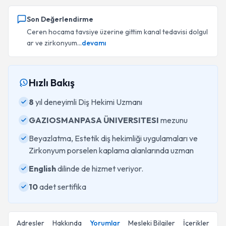
Son Değerlendirme
Ceren hocama tavsiye üzerine gittim kanal tedavisi dolgul
ar ve zirkonyum...
devamı
Hızlı Bakış
8
yıl deneyimli Diş Hekimi Uzmanı
GAZIOSMANPASA ÜNIVERSITESI
mezunu
Beyazlatma, Estetik diş hekimliği uygulamaları ve
Zirkonyum porselen kaplama alanlarında uzman
English
dilinde de hizmet veriyor.
10
adet sertifika
Adresler
Hakkında
Yorumlar
Mesleki Bilgiler
İçerikler