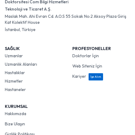
Doktorsitesi Com Bilgi Hizmetleri
Teknoloji ve Ticaret A.Ş.
Maslak Mah. Ahi Evran Cd. A.O.S 55 Sokak No:2 Aksoy Plaza Giriş
Kat Kolektif House
İstanbul, Türkiye
SAĞLIK
PROFESYONELLER
Uzmanlar
Doktorlar İçin
Uzmanlık Alanları
Web Siteniz İçin
Hastalıklar
Kariyer
İşe Alım
Hizmetler
Hastaneler
KURUMSAL
Hakkımızda
Bize Ulaşın
Gizlilik Politikası