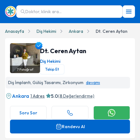
Doktor, klinik ara...
Anasayfa
Diş Hekimi
Ankara
Dt. Ceren Aytan
Dt. Ceren Aytan
Diş Hekimi
Takip Et
7
Fotoğraf
Dt. Ceren Aytan Profil Fotoğrafı
Diş İmplantı, Gülüş Tasarımı, Zirkonyum
devamı
Ankara
5.0
1 Adres
(
8
Değerlendirme)
Soru Sor
Randevu Al