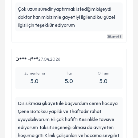
Çok uzun süredir yaptırmak istediğim bişeydi
doktor hanım bizimle gayet iyi ilgilendi bu güzel
ilgisi için teşekkür ediyorum
Şikayet Et
D*** H***
27.04.2026
Zamanlama
İlgi
Ortam
5.0
5.0
5.0
Dis sıkması şikayeti ile başvurdum ceren hocaya
Çene Botoksu yapildi ve 1 haftadır rahat
uyuyabiliyorum Eli çok hafifti Kesinlikle tavsiye
ediyorum Taksit seçeneği olması da ayriyeten
hoşuma gitti Klinik çalışanları ve hocama sevgilet