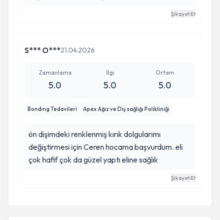
Şikayet Et
S*** O***
21.04.2026
Zamanlama
İlgi
Ortam
5.0
5.0
5.0
Bonding Tedavileri
Apex Ağız ve Diş sağlığı Polikliniği
ön dişimdeki renklenmiş kırık dolgularımı
değiştirmesi için Ceren hocama başvurdum. eli
çok hafif çok da güzel yaptı eline sağlık
Şikayet Et