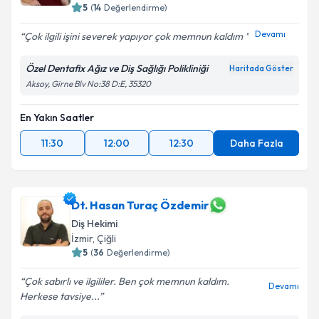
5
(
14
Değerlendirme)
Devamı
Çok ilgili işini severek yapıyor çok memnun kaldım
Özel Dentafix Ağız ve Diş Sağlığı Polikliniği
Haritada Göster
Aksoy, Girne Blv No:38 D:E, 35320
En Yakın Saatler
11:30
12:00
12:30
Daha Fazla
Dt. Hasan Turaç Özdemir
Diş Hekimi
İzmir
, Çiğli
5
(
36
Değerlendirme)
Çok sabırlı ve ilgililer. Ben çok memnun kaldım.
Devamı
Herkese tavsiye...