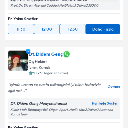
Prof. Dr. Ekrem Akurgal Caddesi No:51 Kat:3 Daire:2 35000
En Yakın Saatler
11:30
12:00
12:30
Daha Fazla
Dt. Didem Genç
Diş Hekimi
İzmir
, Konak
5
(
23
Değerlendirme)
İşinde uzman ve hasta psikolojisini iyi bilen tedaviyle
Devamı
ilgili net...
Dt. Didem Genç Muayenehanesi
Haritada Göster
Kültür Mah.Talatpaşa Bul. Olgun Apart. No:34 Kat:2 Daire:2 Alsancak
Konak İzmir
En Yakın Saatler