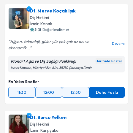
Dt. Merve Koçak Işık
Diş Hekimi
İzmir
, Konak
5
(
8
Değerlendirme)
Hijyen, teknoloji, güler yüz çok çok az acı ve
Devamı
ekonomik...
Monart Ağız ve Diş Sağlığı Polikliniği
Haritada Göster
İsmet Kaptan, Hürriyet Blv. 6/A, 35210 Çankaya/İzmir
En Yakın Saatler
11:30
12:00
12:30
Daha Fazla
Dt. Burcu Yelken
Diş Hekimi
İzmir
, Karşıyaka