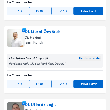
En Yakın Saatler
11:30
12:00
12:30
Daha Fazla
Dt. Murat Özyörük
Diş Hekimi
İzmir
, Konak
Diş Hekimi Murat Özyörük
Haritada Göster
Fevzipaşa Mah. 452 Sok. No:3 Kat:2 Daire:21
En Yakın Saatler
11:30
12:00
12:30
Daha Fazla
Dt. Utku Arıkoğlu