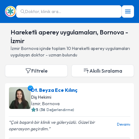
Doktor, klinik ara...
Hareketli aperey uygulamaları, Bornova -
İzmir
İzmir
Bornova
içinde toplam
10
Hareketli aperey uygulamaları
uygulayan doktor - uzman bulundu
Filtrele
Akıllı Sıralama
Dt. Beyza Ece Kılınç
Diş Hekimi
İzmir
, Bornova
5
(
36
Değerlendirme)
Çok başarılı bir klinik ve güleryüzlü. Güzel bir
Devamı
operasyon geçirdim.