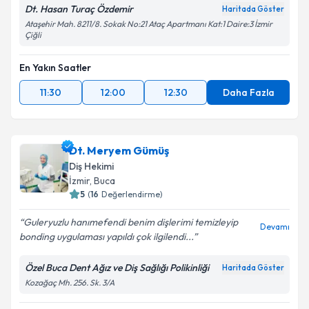
Dt. Hasan Turaç Özdemir
Haritada Göster
Ataşehir Mah. 8211/8. Sokak No:21 Ataç Apartmanı Kat:1 Daire:3 İzmir
Çiğli
En Yakın Saatler
11:30
12:00
12:30
Daha Fazla
Dt. Meryem Gümüş
Diş Hekimi
İzmir
, Buca
5
(
16
Değerlendirme)
Guleryuzlu hanımefendi benim dişlerimi temizleyip
Devamı
bonding uygulaması yapıldı çok ilgilendi...
Özel Buca Dent Ağız ve Diş Sağlığı Polikinliği
Haritada Göster
Kozağaç Mh. 256. Sk. 3/A