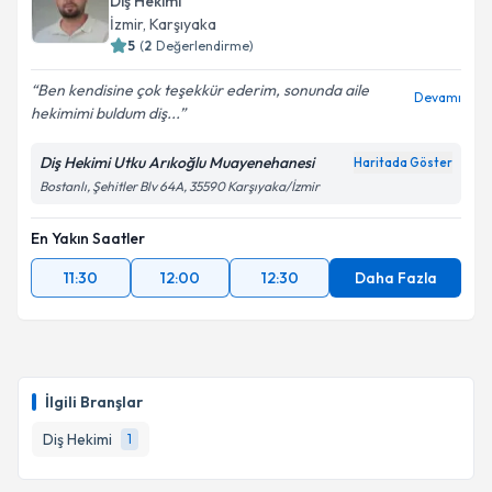
Diş Hekimi
İzmir
, Karşıyaka
5
(
2
Değerlendirme)
Ben kendisine çok teşekkür ederim, sonunda aile
Devamı
hekimimi buldum diş...
Diş Hekimi Utku Arıkoğlu Muayenehanesi
Haritada Göster
Bostanlı, Şehitler Blv 64A, 35590 Karşıyaka/İzmir
En Yakın Saatler
11:30
12:00
12:30
Daha Fazla
İlgili Branşlar
Diş Hekimi
1