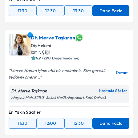
11:30
12:30
13:30
Daha Fazla
Dt. Merve Taşkıran
Diş Hekimi
İzmir
, Çiğli
4.9
(
290
Değerlendirme)
Merve Hanım işinin ehli bir hekimimiz. Size gerekli
Devamı
tedaviyi önerir...
Dt. Merve Taşkıran
Haritada Göster
Ataşehir Mah. 8211/8. Sokak No:21 Ataç Apart. Kat:1 Daire:3
En Yakın Saatler
11:30
12:00
12:30
Daha Fazla