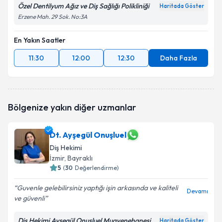
Özel Dentilyum Ağız ve Diş Sağlığı Polikliniği
Haritada Göster
Erzene Mah. 29 Sok. No:3A
En Yakın Saatler
11:30
12:00
12:30
Daha Fazla
Bölgenize yakın diğer uzmanlar
Dt. Ayşegül Onuşluel
Diş Hekimi
İzmir
, Bayraklı
5
(
30
Değerlendirme)
Guvenle gelebilirsiniz yaptığı işin arkasında ve kaliteli
Devamı
ve güvenli
Diş Hekimi Ayşegül Onuşluel Muayenehanesi
Haritada Göster