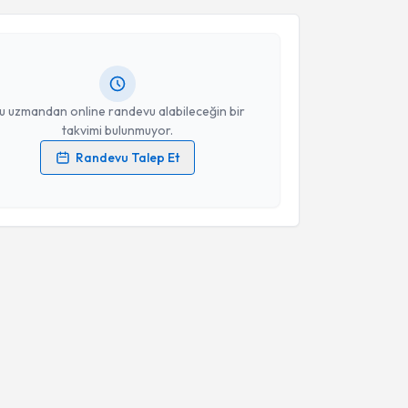
t Çelik
için randevu takvimi talebi oluşturun. Size bu
ndevu almanız için bir takvim hazırlandığında e-
lgilendireceğiz.
resiniz
u uzmandan online randevu alabileceğin bir
takvimi bulunmuyor.
Randevu Talep Et
 verilerimin işlenmesine ilişkin
Aydınlatma Metni
'ni
 ve kişisel verilerimin belirtilen kapsamda
esini kabul ediyorum.
Takvim Talebini Gönder