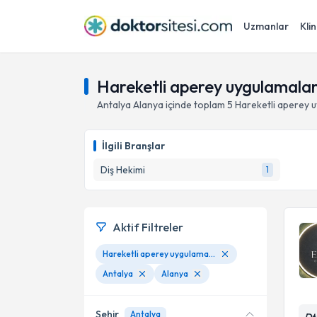
Uzmanlar
Klin
Hareketli aperey uygulamalar
Antalya
Alanya
içinde toplam
5
Hareketli aperey 
İlgili Branşlar
Diş Hekimi
1
Aktif Filtreler
Hareketli aperey uygulamaları
Antalya
Alanya
Şehir
Antalya