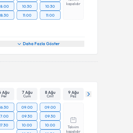
kapalıdır
18:00
10:30
10:30
18:30
11:00
11:00
Daha Fazla Göster
6 Ağu
7 Ağu
8 Ağu
9 Ağu
Per
Cum
Cmt
Paz
16:30
09:00
09:00
17:00
09:30
09:30
17:30
10:00
10:00
Takvim
kapalıdır