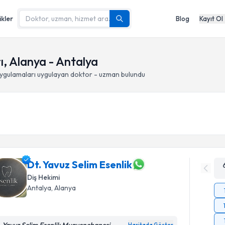
ikler
Blog
Kayıt Ol
ı, Alanya - Antalya
uygulamaları
uygulayan doktor - uzman bulundu
Dt. Yavuz Selim Esenlik
Diş Hekimi
Antalya
, Alanya