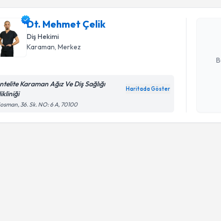
Dt. Mehme
uzmandan ra
Dt. Mehmet Çelik
posta ile bi
Diş Hekimi
Karaman
, Merkez
E-posta Ad
B
ntelite Karaman Ağız Ve Diş Sağlığı
Haritada Göster
ikliniği
Kişisel
osman, 36. Sk. NO: 6 A, 70100
okudum
işlenm