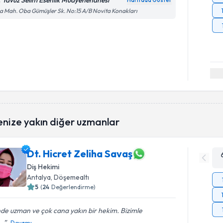
. Yavuz Selim Esenlik Muayenehanesi
Haritada Göster
 Mah. Oba Gümüşler Sk. No:15 A/B Novita Konakları
enize yakın diğer uzmanlar
Dt. Hicret Zeliha Savaş
Diş Hekimi
Antalya
, Döşemealtı
5
(
24
Değerlendirme)
nde uzman ve çok cana yakın bir hekim. Bizimle
..
Devamı