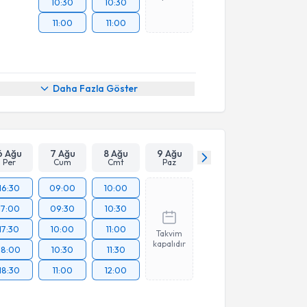
10:30
10:30
11:00
11:00
Daha Fazla Göster
6 Ağu
7 Ağu
8 Ağu
9 Ağu
Per
Cum
Cmt
Paz
16:30
09:00
10:00
17:00
09:30
10:30
17:30
10:00
11:00
Takvim
kapalıdır
18:00
10:30
11:30
18:30
11:00
12:00