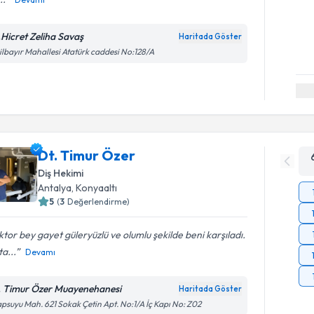
.Hicret Zeliha Savaş
Haritada Göster
ilbayır Mahallesi Atatürk caddesi No:128/A
Dt. Timur Özer
Diş Hekimi
Antalya
, Konyaaltı
5
(
3
Değerlendirme)
tor bey gayet güleryüzlü ve olumlu şekilde beni karşıladı.
a...
Devamı
. Timur Özer Muayenehanesi
Haritada Göster
psuyu Mah. 621 Sokak Çetin Apt. No:1/A İç Kapı No: Z02