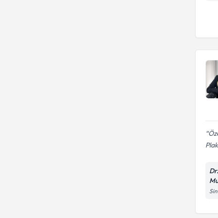
Öze
Plak
Dr
Mu
Sin