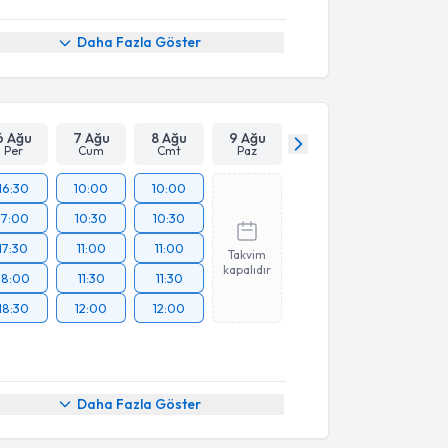
Daha Fazla Göster
6 Ağu
7 Ağu
8 Ağu
9 Ağu
Per
Cum
Cmt
Paz
16:30
10:00
10:00
17:00
10:30
10:30
17:30
11:00
11:00
Takvim
kapalıdır
18:00
11:30
11:30
18:30
12:00
12:00
akvimi Talebi
Daha Fazla Göster