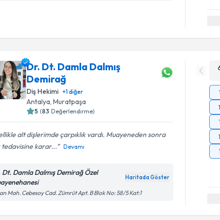
Dr. Dt. Damla Dalmış
Demirağ
Diş Hekimi
+
1
diğer
Antalya
, Muratpaşa
5
(
83
Değerlendirme)
llikle alt dişlerimde çarpıklık vardı. Muayeneden sonra
 tedavisine karar...
Devamı
. Dt. Damla Dalmış Demirağ Özel
Haritada Göster
ayenehanesi
an Mah. Cebesoy Cad. Zümrüt Apt. B Blok No: 58/5 Kat:1
Randevu T