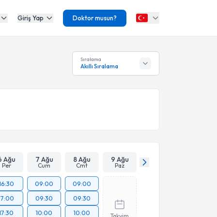
Giriş Yap
Doktor musun?
Sıralama
Akıllı Sıralama
6 Ağu
7 Ağu
8 Ağu
9 Ağu
Per
Cum
Cmt
Paz
16:30
09:00
09:00
17:00
09:30
09:30
17:30
10:00
10:00
Takvim