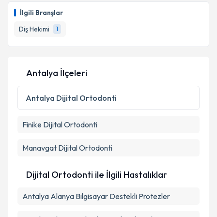
oluşturun. Size bu uzmandan randevu almanız için bir
İlgili Branşlar
takvim hazırlandığında e-posta ile bilgilendireceğiz.
Diş Hekimi
1
E-posta Adresiniz
Antalya İlçeleri
Kişisel verilerimin işlenmesine ilişkin
Aydınlatma
Metni
'ni okudum ve kişisel verilerimin belirtilen
Antalya
Dijital Ortodonti
kapsamda işlenmesini kabul ediyorum.
Finike
Dijital Ortodonti
Takvim Talebini Gönder
Manavgat
Dijital Ortodonti
Dijital Ortodonti ile İlgili Hastalıklar
Antalya Alanya Bilgisayar Destekli Protezler