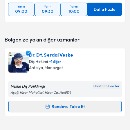
Yarın
Yarın
Yarın
Daha Fazla
09:00
09:30
10:00
Bölgenize yakın diğer uzmanlar
Dr. Dt. Serdal Veske
Diş Hekimi
+
1
diğer
Antalya
, Manavgat
Veske Diş Polikliniği
Haritada Göster
Aşağı Hisar Mahallesi, Hisar Cd. No:53/1
Randevu Talep Et
Randevu Takvimi Talebi
Dr. Dt. Serdal Veske
için randevu takvimi talebi