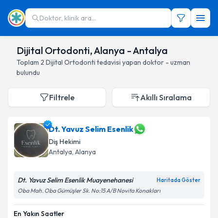
Doktor, klinik ara...
Dijital Ortodonti, Alanya - Antalya
Toplam
2
Dijital Ortodonti
tedavisi yapan doktor - uzman
bulundu
Filtrele
Akıllı Sıralama
Dt. Yavuz Selim Esenlik
Diş Hekimi
Antalya
, Alanya
Dt. Yavuz Selim Esenlik Muayenehanesi
Haritada Göster
Oba Mah. Oba Gümüşler Sk. No:15 A/B Novita Konakları
En Yakın Saatler