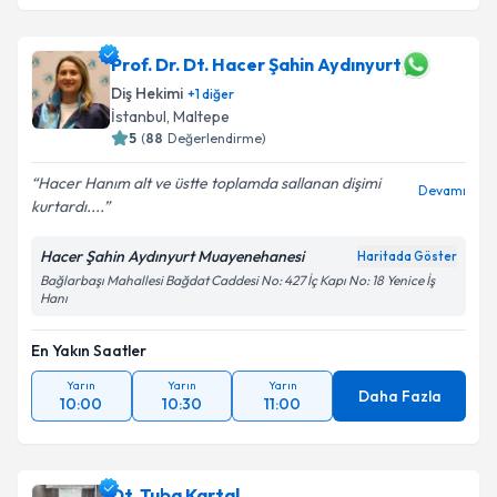
Prof. Dr. Dt. Hacer Şahin Aydınyurt
Diş Hekimi
+
1
diğer
İstanbul
, Maltepe
5
(
88
Değerlendirme)
Hacer Hanım alt ve üstte toplamda sallanan dişimi
Devamı
kurtardı....
Hacer Şahin Aydınyurt Muayenehanesi
Haritada Göster
Bağlarbaşı Mahallesi Bağdat Caddesi No: 427 İç Kapı No: 18 Yenice İş
Hanı
En Yakın Saatler
Yarın
Yarın
Yarın
Daha Fazla
10:00
10:30
11:00
Dt. Tuba Kartal