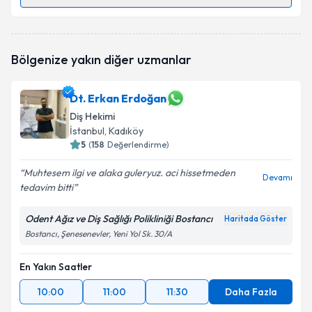
Randevu Takvimi Talebi
Dt. Didem Çoban
için randevu takvimi talebi
Bölgenize yakın diğer uzmanlar
oluşturun. Size bu uzmandan randevu almanız için bir
takvim hazırlandığında e-posta ile bilgilendireceğiz.
Dt. Erkan Erdoğan
E-posta Adresiniz
Diş Hekimi
İstanbul
, Kadıköy
5
(
158
Değerlendirme)
Kişisel verilerimin işlenmesine ilişkin
Aydınlatma
Muhtesem ilgi ve alaka guleryuz. aci hissetmeden
Devamı
Metni
'ni okudum ve kişisel verilerimin belirtilen
tedavim bitti
kapsamda işlenmesini kabul ediyorum.
Odent Ağız ve Diş Sağlığı Polikliniği Bostancı
Haritada Göster
Bostancı, Şenesenevler, Yeni Yol Sk. 30/A
Takvim Talebini Gönder
En Yakın Saatler
10:00
11:00
11:30
Daha Fazla