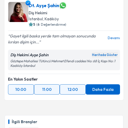
Dt. Ayşe Şahin
Diş Hekimi
İstanbul
, Kadıköy
5
(
6
Değerlendirme)
Gayet ilgili baska yerde tam olmayan sonucunda
Devamı
kırılan dişim için...
Diş Hekimi Ayşe Şahin
Haritada Göster
Göztepe Mahallesi Tütüncü Mehmet Efendi caddesi No: 68 İç Kapı No: 1
Kadıköy İstanbul
En Yakın Saatler
10:00
11:00
12:00
Daha Fazla
İlgili Branşlar