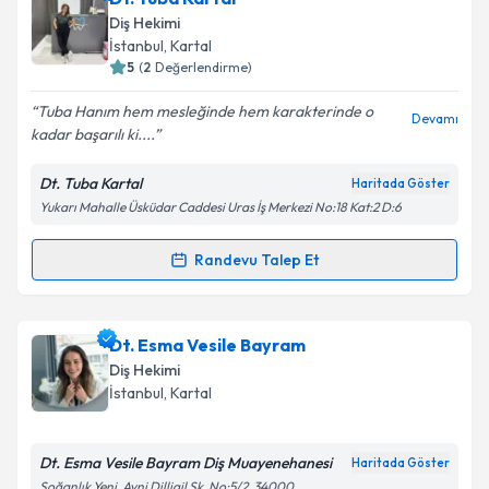
Diş Hekimi
İstanbul
, Kartal
5
(
2
Değerlendirme)
Tuba Hanım hem mesleğinde hem karakterinde o
Devamı
kadar başarılı ki....
Dt. Tuba Kartal
Haritada Göster
Yukarı Mahalle Üsküdar Caddesi Uras İş Merkezi No:18 Kat:2 D:6
Randevu Talep Et
Randevu Takvimi Talebi
Dt. Tuba Kartal
için randevu takvimi talebi oluşturun.
Dt. Esma Vesile Bayram
Size bu uzmandan randevu almanız için bir takvim
Diş Hekimi
hazırlandığında e-posta ile bilgilendireceğiz.
İstanbul
, Kartal
E-posta Adresiniz
Dt. Esma Vesile Bayram Diş Muayenehanesi
Haritada Göster
Soğanlık Yeni, Avni Dilligil Sk. No:5/2, 34000