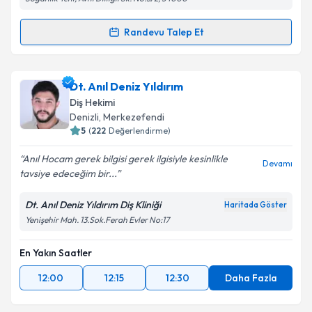
Kişisel verilerimin işlenmesine ilişkin
Aydınlatma
Randevu Talep Et
Randevu Takvimi Talebi
Metni
'ni okudum ve kişisel verilerimin belirtilen
kapsamda işlenmesini kabul ediyorum.
Dt. Esma Vesile Bayram
için randevu takvimi talebi
Dt. Anıl Deniz Yıldırım
oluşturun. Size bu uzmandan randevu almanız için bir
Takvim Talebini Gönder
Diş Hekimi
takvim hazırlandığında e-posta ile bilgilendireceğiz.
Denizli
, Merkezefendi
5
(
222
Değerlendirme)
E-posta Adresiniz
Anıl Hocam gerek bilgisi gerek ilgisiyle kesinlikle
Devamı
tavsiye edeceğim bir...
Dt. Anıl Deniz Yıldırım Diş Kliniği
Haritada Göster
Kişisel verilerimin işlenmesine ilişkin
Aydınlatma
Yenişehir Mah. 13.Sok.Ferah Evler No:17
Metni
'ni okudum ve kişisel verilerimin belirtilen
kapsamda işlenmesini kabul ediyorum.
En Yakın Saatler
12:00
12:15
12:30
Daha Fazla
Takvim Talebini Gönder