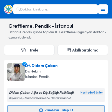
Doktor, klinik ara...
Greftleme, Pendik - İstanbul
İstanbul
Pendik
içinde toplam
10
Greftleme
uygulayan doktor -
uzman bulundu
Filtrele
Akıllı Sıralama
Dt. Didem Çoban
Diş Hekimi
İstanbul
, Pendik
Didem Çoban Ağız ve Diş Sağlığı Polikliniği
Haritada Göster
Kaynarca, Deniz caddesi No:58 Pendik İstanbul
Randevu Talep Et