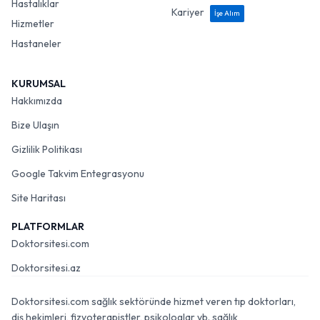
Hastalıklar
Kariyer
İşe Alım
Hizmetler
Hastaneler
KURUMSAL
Hakkımızda
Bize Ulaşın
Gizlilik Politikası
Google Takvim Entegrasyonu
Site Haritası
PLATFORMLAR
Doktorsitesi.com
Doktorsitesi.az
Doktorsitesi.com sağlık sektöründe hizmet veren tıp doktorları,
diş hekimleri, fizyoterapistler, psikologlar vb. sağlık