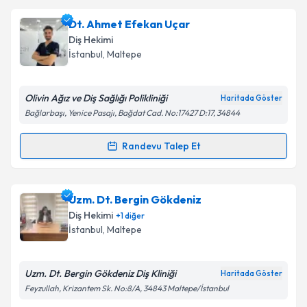
Dt. Ahmet Efekan Uçar
Diş Hekimi
İstanbul
, Maltepe
Olivin Ağız ve Diş Sağlığı Polikliniği
Haritada Göster
Bağlarbaşı, Yenice Pasajı, Bağdat Cad. No:17427 D:17, 34844
Randevu Talep Et
Randevu Takvimi Talebi
Dt. Ahmet Efekan Uçar
için randevu takvimi talebi
Uzm. Dt. Bergin Gökdeniz
oluşturun. Size bu uzmandan randevu almanız için bir
Diş Hekimi
+
1
diğer
takvim hazırlandığında e-posta ile bilgilendireceğiz.
İstanbul
, Maltepe
E-posta Adresiniz
Uzm. Dt. Bergin Gökdeniz Diş Kliniği
Haritada Göster
Feyzullah, Krizantem Sk. No:8/A, 34843 Maltepe/İstanbul