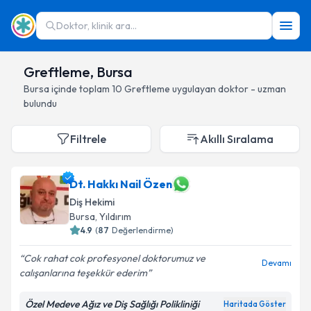
Doktor, klinik ara...
Greftleme, Bursa
Bursa
içinde toplam
10
Greftleme
uygulayan doktor - uzman
bulundu
Filtrele
Akıllı Sıralama
Dt. Hakkı Nail Özen
Diş Hekimi
Bursa
, Yıldırım
4.9
(
87
Değerlendirme)
Cok rahat cok profesyonel doktorumuz ve
Devamı
calışanlarına teşekkür ederim
Özel Medeve Ağız ve Diş Sağlığı Polikliniği
Haritada Göster