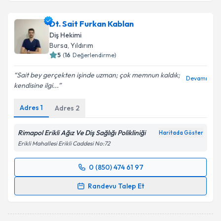
Dt. Sait Furkan Kablan
Diş Hekimi
Bursa
, Yıldırım
5
(
16
Değerlendirme)
Sait bey gerçekten işinde uzman; çok memnun kaldık;
Devamı
kendisine ilgi...
Adres
1
Adres
2
Rimapol Erikli Ağız Ve Diş Sağlığı Polikliniği
Haritada Göster
Erikli Mahallesi Erikli Caddesi No:72
0 (850) 474 61 97
Randevu Takvimi Talebi
Randevu Talep Et
Dt. Sait Furkan Kablan
için randevu takvimi talebi
oluşturun. Size bu uzmandan randevu almanız için bir