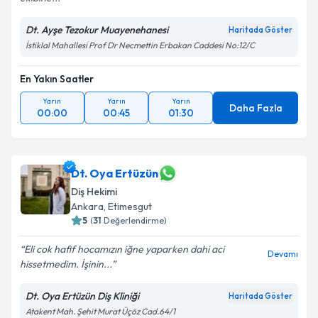
Dt. Ayşe Tezokur Muayenehanesi
Haritada Göster
İstiklal Mahallesi Prof Dr Necmettin Erbakan Caddesi No:12/C
En Yakın Saatler
Yarın
Yarın
Yarın
Daha Fazla
00:00
00:45
01:30
Dt. Oya Ertüzün
Diş Hekimi
Ankara
, Etimesgut
5
(
31
Değerlendirme)
Eli cok hafif hocamızın iğne yaparken dahi aci
Devamı
hissetmedim. İşinin...
Dt. Oya Ertüzün Diş Kliniği
Haritada Göster
Atakent Mah. Şehit Murat Üçöz Cad.64/1