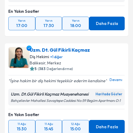
En Yakın Saatler
Yarın
Yarın
Yarın
Daha Fazla
17:00
17:30
18:00
Uzm. Dt. Gül Fikirli Kaçmaz
Diş Hekimi
+
1
diğer
Balıkesir
, Merkez
5
(
383
Değerlendirme)
Devamı
İşine hakim bir diş hekimi teşekkür ederim kendisine
Uzm. Dt.Gül Fikirli Kaçmaz Muayenehanesi
Haritada Göster
Bahçelievler Mahallesi Savaştepe Caddesi No:59 Begüm Apartmanı D:1
En Yakın Saatler
11 Ağu
11 Ağu
12 Ağu
Daha Fazla
15:30
15:45
15:00