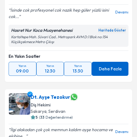
İsinde cok profesyonel cok nazik hep güler yüzlü isini
Devamı
cok...
Hasret Nur Koca Muayenehanesi
Haritada Göster
Kartaltepe Mah. Süvari Cad.. Metropark AVM D:1 Blok no:154
Küçükçekmece Metro Çıkışı
En Yakın Saatler
Yarın
Yarın
Yarın
Daha Fazla
09:00
12:30
13:30
Dt. Ayşe Tezokur
Diş Hekimi
Sakarya
, Serdivan
5
(
33
Değerlendirme)
İlgi alakadan çok çok memnun kaldım ayşe hocama ve
Devamı
ekibine...