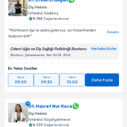
Diş Hekimi
İstanbul
, Kadıköy
5
(
158
Değerlendirme)
Muhtesem ilgi ve alaka guleryuz. aci hissetmeden
Devamı
tedavim bitti
Odent Ağız ve Diş Sağlığı Polikliniği Bostancı
Haritada Göster
Bostancı, Şenesenevler, Yeni Yol Sk. 30/A
En Yakın Saatler
Yarın
Yarın
Yarın
Daha Fazla
09:00
09:30
10:00
Dt. Hasret Nur Koca
Diş Hekimi
İstanbul
, Küçükçekmece
5
(
179
Değerlendirme)