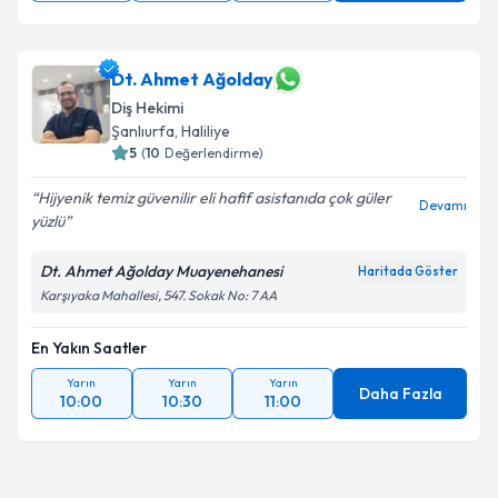
Dt. Ahmet Ağolday
Diş Hekimi
Şanlıurfa
, Haliliye
5
(
10
Değerlendirme)
Hijyenik temiz güvenilir eli hafif asistanıda çok güler
Devamı
yüzlü
Dt. Ahmet Ağolday Muayenehanesi
Haritada Göster
Karşıyaka Mahallesi, 547. Sokak No: 7 AA
En Yakın Saatler
Yarın
Yarın
Yarın
Daha Fazla
10:00
10:30
11:00