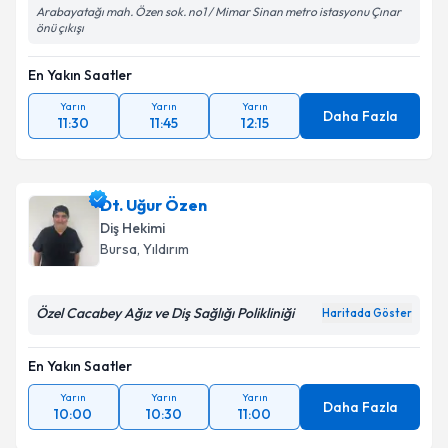
Arabayatağı mah. Özen sok. no1 / Mimar Sinan metro istasyonu Çınar
önü çıkışı
En Yakın Saatler
Yarın
Yarın
Yarın
Daha Fazla
11:30
11:45
12:15
Dt. Uğur Özen
Diş Hekimi
Bursa
, Yıldırım
Özel Cacabey Ağız ve Diş Sağlığı Polikliniği
Haritada Göster
En Yakın Saatler
Yarın
Yarın
Yarın
Daha Fazla
10:00
10:30
11:00