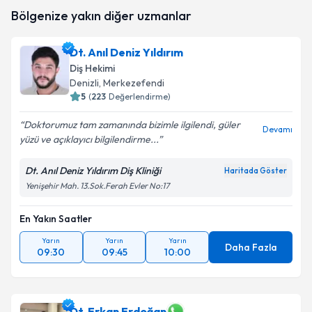
takvim hazırlandığında e-posta ile bilgilendireceğiz.
Bölgenize yakın diğer uzmanlar
E-posta Adresiniz
Dt. Anıl Deniz Yıldırım
Diş Hekimi
Denizli
, Merkezefendi
5
(
223
Değerlendirme)
Kişisel verilerimin işlenmesine ilişkin
Aydınlatma
Metni
'ni okudum ve kişisel verilerimin belirtilen
Doktorumuz tam zamanında bizimle ilgilendi, güler
kapsamda işlenmesini kabul ediyorum.
Devamı
yüzü ve açıklayıcı bilgilendirme...
Dt. Anıl Deniz Yıldırım Diş Kliniği
Takvim Talebini Gönder
Haritada Göster
Yenişehir Mah. 13.Sok.Ferah Evler No:17
En Yakın Saatler
Yarın
Yarın
Yarın
Daha Fazla
09:30
09:45
10:00
Dt. Erkan Erdoğan