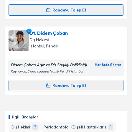
kapsamda işlenmesini kabul ediyorum.
Randevu Talep Et
Randevu Takvimi Talebi
Takvim Talebini Gönder
Dt. Hacı Ahmet Karaman
için randevu takvimi talebi
Dt. Didem Çoban
oluşturun. Size bu uzmandan randevu almanız için bir
Diş Hekimi
takvim hazırlandığında e-posta ile bilgilendireceğiz.
İstanbul
, Pendik
E-posta Adresiniz
Didem Çoban Ağız ve Diş Sağlığı Polikliniği
Haritada Göster
Kaynarca, Deniz caddesi No:58 Pendik İstanbul
Kişisel verilerimin işlenmesine ilişkin
Aydınlatma
Randevu Talep Et
Randevu Takvimi Talebi
Metni
'ni okudum ve kişisel verilerimin belirtilen
kapsamda işlenmesini kabul ediyorum.
Dt. Didem Çoban
için randevu takvimi talebi
oluşturun. Size bu uzmandan randevu almanız için bir
Takvim Talebini Gönder
İlgili Branşlar
takvim hazırlandığında e-posta ile bilgilendireceğiz.
Diş Hekimi
Periodontoloji (Dişeti Hastalıkları)
7
1
E-posta Adresiniz