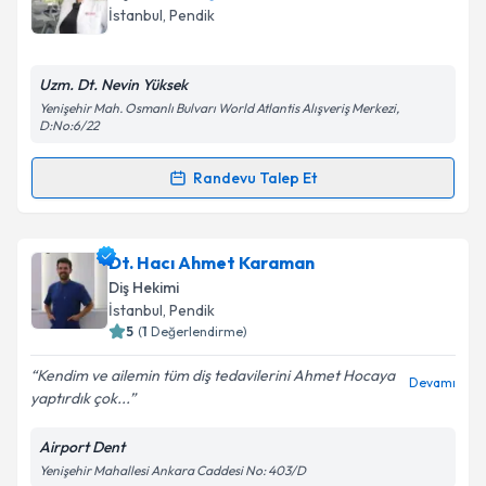
takvim hazırlandığında e-posta ile bilgilendireceğiz.
İstanbul
, Pendik
E-posta Adresiniz
Uzm. Dt. Nevin Yüksek
Yenişehir Mah. Osmanlı Bulvarı World Atlantis Alışveriş Merkezi,
D:No:6/22
Kişisel verilerimin işlenmesine ilişkin
Aydınlatma
Randevu Talep Et
Metni
'ni okudum ve kişisel verilerimin belirtilen
Randevu Takvimi Talebi
kapsamda işlenmesini kabul ediyorum.
Uzm. Dt. Nevin Yüksek
için randevu takvimi talebi
Dt. Hacı Ahmet Karaman
Takvim Talebini Gönder
oluşturun. Size bu uzmandan randevu almanız için bir
Diş Hekimi
takvim hazırlandığında e-posta ile bilgilendireceğiz.
İstanbul
, Pendik
5
(
1
Değerlendirme)
E-posta Adresiniz
Kendim ve ailemin tüm diş tedavilerini Ahmet Hocaya
Devamı
yaptırdık çok...
Airport Dent
Kişisel verilerimin işlenmesine ilişkin
Aydınlatma
Yenişehir Mahallesi Ankara Caddesi No: 403/D
Metni
'ni okudum ve kişisel verilerimin belirtilen