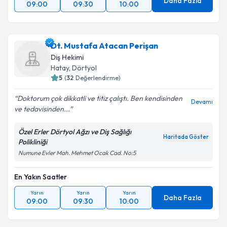
Daha Fazla
09:00
09:30
10:00
Dt. Mustafa Atacan Perişan
Diş Hekimi
Hatay
, Dörtyol
5
(
32
Değerlendirme)
Doktorum çok dikkatli ve titiz çalıştı. Ben kendisinden
Devamı
ve tedavisinden...
Özel Erler Dörtyol Ağzı ve Diş Sağlığı
Haritada Göster
Polikliniği
Numune Evler Mah. Mehmet Ocak Cad. No:5
En Yakın Saatler
Yarın
Yarın
Yarın
Daha Fazla
09:00
09:30
10:00