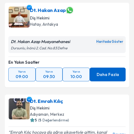
Dt. Hakan Azap
Diş Hekimi
Hatay
, Antakya
Dt. Hakan Azap Muayanehanesi
Haritada Göster
Dursunlu, İnönü 2. Cad. No:83 Defne
En Yakın Saatler
Yarın
Yarın
Yarın
Daha Fazla
09:00
09:30
10:00
Dt. Emrah Kılıç
Diş Hekimi
Adıyaman
, Merkez
5
(
5
Değerlendirme)
Emrah Kılıç hocaya diş ağrısı şikayetiyle gittim, kanal