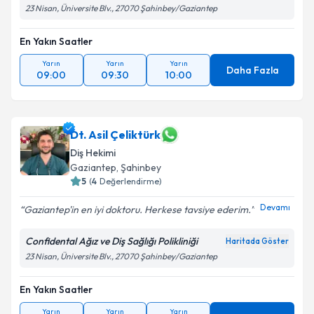
23 Nisan, Üniversite Blv., 27070 Şahinbey/Gaziantep
En Yakın Saatler
Yarın
Yarın
Yarın
Daha Fazla
09:00
09:30
10:00
Dt. Asil Çeliktürk
Diş Hekimi
Gaziantep
, Şahinbey
5
(
4
Değerlendirme)
Devamı
Gaziantep'in en iyi doktoru. Herkese tavsiye ederim.
Confidental Ağız ve Diş Sağlığı Polikliniği
Haritada Göster
23 Nisan, Üniversite Blv., 27070 Şahinbey/Gaziantep
En Yakın Saatler
Yarın
Yarın
Yarın