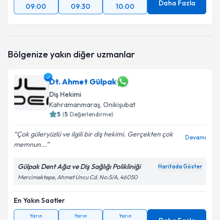
Daha Fazla
09:00
09:30
10:00
Bölgenize yakın diğer uzmanlar
Dt. Ahmet Gülpak
Diş Hekimi
Kahramanmaraş
, Onikişubat
5
(
5
Değerlendirme)
Çok güleryüzlü ve ilgili bir diş hekimi. Gerçekten çok
Devamı
memnun...
Gülpak Dent Ağız ve Diş Sağlığı Polikliniği
Haritada Göster
Mercimektepe, Ahmet Uncu Cd. No:5/A, 46050
En Yakın Saatler
Yarın
Yarın
Yarın