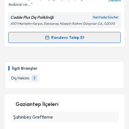
Devamı
tedavisi ve...
Cadde Plus Diş Polikliniği
Haritada Göster
A101 Marketin Karşısı, Eskisaray, Hüseyin Rahmi Gürpınar Cd., 02000
Randevu Talep Et
Randevu Takvimi Talebi
Dt. Emrah Kılıç
için randevu takvimi talebi oluşturun.
Size bu uzmandan randevu almanız için bir takvim
İlgili Branşlar
hazırlandığında e-posta ile bilgilendireceğiz.
Diş Hekimi
2
E-posta Adresiniz
Gaziantep İlçeleri
Kişisel verilerimin işlenmesine ilişkin
Aydınlatma
Şahinbey
Metni
Greftleme
'ni okudum ve kişisel verilerimin belirtilen
kapsamda işlenmesini kabul ediyorum.