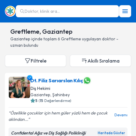
Doktor, klinik ara...
Greftleme, Gaziantep
Gaziantep
içinde toplam
6
Greftleme
uygulayan doktor -
uzman bulundu
Filtrele
Akıllı Sıralama
Dt. Filiz Sarıarslan Kılıç
Diş Hekimi
Gaziantep
, Şahinbey
5
(
15
Değerlendirme)
Özellikle çocuklar için hem güler yüzlü hem de çocuk
Devamı
aklından...
Confidental Ağız ve Diş Sağlığı Polikliniği
Haritada Göster