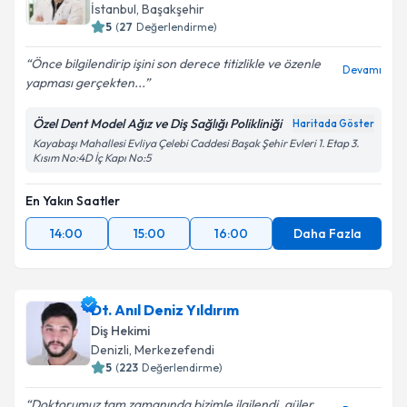
İstanbul
, Başakşehir
5
(
27
Değerlendirme)
Önce bilgilendirip işini son derece titizlikle ve özenle
Devamı
yapması gerçekten...
Özel Dent Model Ağız ve Diş Sağlığı Polikliniği
Haritada Göster
Kayabaşı Mahallesi Evliya Çelebi Caddesi Başak Şehir Evleri 1. Etap 3.
Kısım No:4D İç Kapı No:5
En Yakın Saatler
14:00
15:00
16:00
Daha Fazla
Dt. Anıl Deniz Yıldırım
Diş Hekimi
Denizli
, Merkezefendi
5
(
223
Değerlendirme)
Doktorumuz tam zamanında bizimle ilgilendi, güler