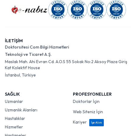
İLETİŞİM
Doktorsitesi Com Bilgi Hizmetleri
Teknoloji ve Ticaret A.Ş.
Maslak Mah. Ahi Evran Cd. A.O.S 55 Sokak No:2 Aksoy Plaza Giriş
Kat Kolektif House
İstanbul, Türkiye
SAĞLIK
PROFESYONELLER
Uzmanlar
Doktorlar İçin
Uzmanlık Alanları
Web Siteniz İçin
Hastalıklar
Kariyer
İşe Alım
Hizmetler
Hastaneler