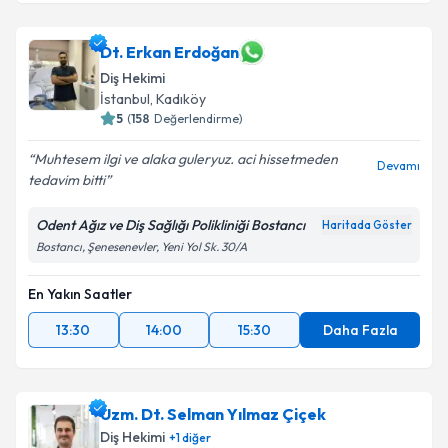
Dt. Erkan Erdoğan
Diş Hekimi
İstanbul
, Kadıköy
5
(
158
Değerlendirme)
Muhtesem ilgi ve alaka guleryuz. aci hissetmeden
Devamı
tedavim bitti
Odent Ağız ve Diş Sağlığı Polikliniği Bostancı
Haritada Göster
Bostancı, Şenesenevler, Yeni Yol Sk. 30/A
En Yakın Saatler
13:30
14:00
15:30
Daha Fazla
Uzm. Dt. Selman Yılmaz Çiçek
Diş Hekimi
+
1
diğer