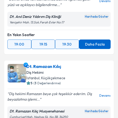
Devamı
yüzü ve açıklayıcı bilgilendirme...
Dt. Anıl Deniz Yıldırım Diş Kliniği
Haritada Göster
Yenişehir Mah. 13.Sok.Ferah Evler No:17
En Yakın Saatler
19:00
19:15
19:30
Daha Fazla
Dt. Ramazan Kılıç
Diş Hekimi
İstanbul
, Küçükçekmece
5
(
3
Değerlendirme)
Diş hekimi Ramazan beye çok teşekkür ederim. Diş
Devamı
beyazlatma işlemi...
Dt. Ramazan Kılıç Muayenehanesi
Haritada Göster
Cumhuriyet Mah. Haşhaş Sk. No:3B, 34290