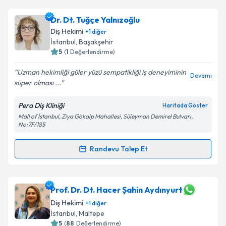
Dr. Dt. Tuğçe Yalnızoğlu
Diş Hekimi
+
1
diğer
İstanbul
, Başakşehir
5
(
1
Değerlendirme)
Uzman hekimliği güler yüzü sempatikliği iş deneyiminin
Devamı
süper olması ...
Pera Diş Kliniği
Haritada Göster
Mall of İstanbul, Ziya Gökalp Mahallesi, Süleyman Demirel Bulvarı,
No:7F/185
Randevu Talep Et
Randevu Takvimi Talebi
Dr. Dt. Tuğçe Yalnızoğlu
için randevu takvimi talebi
Prof. Dr. Dt. Hacer Şahin Aydınyurt
oluşturun. Size bu uzmandan randevu almanız için bir
Diş Hekimi
+
1
diğer
takvim hazırlandığında e-posta ile bilgilendireceğiz.
İstanbul
, Maltepe
5
(
88
Değerlendirme)