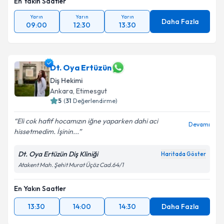
En Yakın Saatler
Yarın
Yarın
Yarın
Daha Fazla
09:00
12:30
13:30
Dt. Oya Ertüzün
Diş Hekimi
Ankara
, Etimesgut
5
(
31
Değerlendirme)
Eli cok hafif hocamızın iğne yaparken dahi aci
Devamı
hissetmedim. İşinin...
Dt. Oya Ertüzün Diş Kliniği
Haritada Göster
Atakent Mah. Şehit Murat Üçöz Cad.64/1
En Yakın Saatler
13:30
14:00
14:30
Daha Fazla