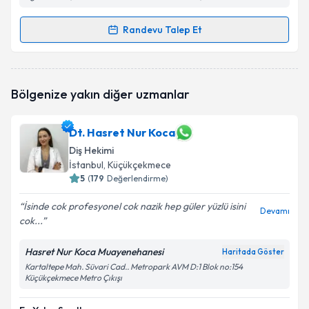
Randevu Talep Et
Randevu Takvimi Talebi
Dt. Baver Ozan Çakar
için randevu takvimi talebi
Bölgenize yakın diğer uzmanlar
oluşturun. Size bu uzmandan randevu almanız için bir
takvim hazırlandığında e-posta ile bilgilendireceğiz.
Dt. Hasret Nur Koca
E-posta Adresiniz
Diş Hekimi
İstanbul
, Küçükçekmece
5
(
179
Değerlendirme)
Kişisel verilerimin işlenmesine ilişkin
Aydınlatma
İsinde cok profesyonel cok nazik hep güler yüzlü isini
Devamı
Metni
'ni okudum ve kişisel verilerimin belirtilen
cok...
kapsamda işlenmesini kabul ediyorum.
Hasret Nur Koca Muayenehanesi
Haritada Göster
Kartaltepe Mah. Süvari Cad.. Metropark AVM D:1 Blok no:154
Takvim Talebini Gönder
Küçükçekmece Metro Çıkışı