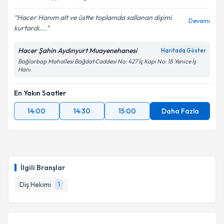
E-posta Adresiniz
Hacer Hanım alt ve üstte toplamda sallanan dişimi
Devamı
kurtardı....
Hacer Şahin Aydınyurt Muayenehanesi
Kişisel verilerimin işlenmesine ilişkin
Aydınlatma
Haritada Göster
Metni
'ni okudum ve kişisel verilerimin belirtilen
Bağlarbaşı Mahallesi Bağdat Caddesi No: 427 İç Kapı No: 18 Yenice İş
Hanı
kapsamda işlenmesini kabul ediyorum.
En Yakın Saatler
Takvim Talebini Gönder
14:00
14:30
15:00
Daha Fazla
İlgili Branşlar
Diş Hekimi
1