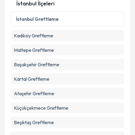
İstanbul İlçeleri
İstanbul
Greftleme
Kadıköy
Greftleme
Maltepe
Greftleme
Başakşehir
Greftleme
Kartal
Greftleme
Ataşehir
Greftleme
Küçükçekmece
Greftleme
Beşiktaş
Greftleme