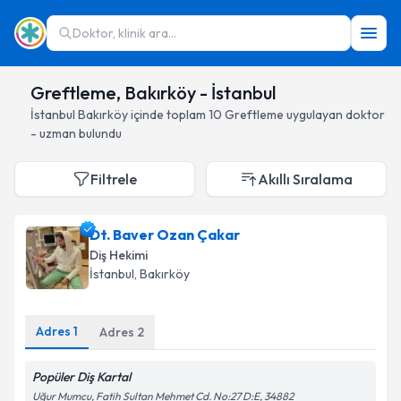
Doktor, klinik ara...
Greftleme, Bakırköy - İstanbul
İstanbul
Bakırköy
içinde toplam
10
Greftleme
uygulayan doktor
- uzman bulundu
Filtrele
Akıllı Sıralama
Dt. Baver Ozan Çakar
Diş Hekimi
İstanbul
, Bakırköy
Adres
1
Adres
2
Popüler Diş Kartal
Uğur Mumcu, Fatih Sultan Mehmet Cd. No:27 D:E, 34882