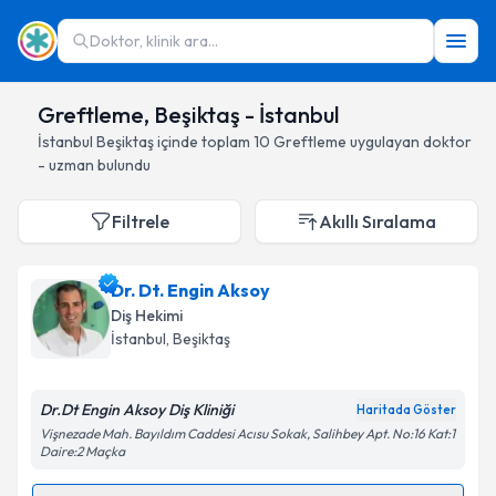
Doktor, klinik ara...
Greftleme, Beşiktaş - İstanbul
İstanbul
Beşiktaş
içinde toplam
10
Greftleme
uygulayan doktor
- uzman bulundu
Filtrele
Akıllı Sıralama
Dr. Dt. Engin Aksoy
Diş Hekimi
İstanbul
, Beşiktaş
Dr.Dt Engin Aksoy Diş Kliniği
Haritada Göster
Vişnezade Mah. Bayıldım Caddesi Acısu Sokak, Salihbey Apt. No:16 Kat:1
Daire:2 Maçka