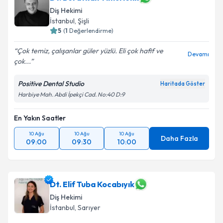
Diş Hekimi
İstanbul
, Şişli
5
(
1
Değerlendirme)
Çok temiz, çalışanlar güler yüzlü. Eli çok hafif ve
Devamı
çok...
Positive Dental Studio
Haritada Göster
Harbiye Mah. Abdi İpekçi Cad. No:40 D:9
En Yakın Saatler
10 Ağu
10 Ağu
10 Ağu
Daha Fazla
09:00
09:30
10:00
Dt. Elif Tuba Kocabıyık
Diş Hekimi
İstanbul
, Sarıyer