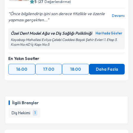
5
(
27
Değerlendirme)
Önce bilgilendirip işini son derece titizlikle ve özenle
Devamı
yapması gerçekten...
Özel Dent Model Ağız ve Diş Sağlığı Polikliniği
Haritada Göster
Kayabaşı Mahallesi Evliya Çelebi Caddesi Başak Şehir Evleri 1. Etap 3.
Kısım No:4D İç Kapı No:5
En Yakın Saatler
16:00
17:00
18:00
Daha Fazla
İlgili Branşlar
Diş Hekimi
1