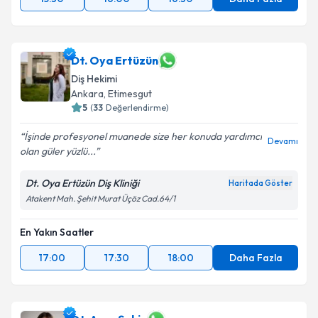
Dt. Oya Ertüzün
Diş Hekimi
Ankara
, Etimesgut
5
(
33
Değerlendirme)
İşinde profesyonel muanede size her konuda yardımcı
Devamı
olan güler yüzlü...
Dt. Oya Ertüzün Diş Kliniği
Haritada Göster
Atakent Mah. Şehit Murat Üçöz Cad.64/1
En Yakın Saatler
17:00
17:30
18:00
Daha Fazla