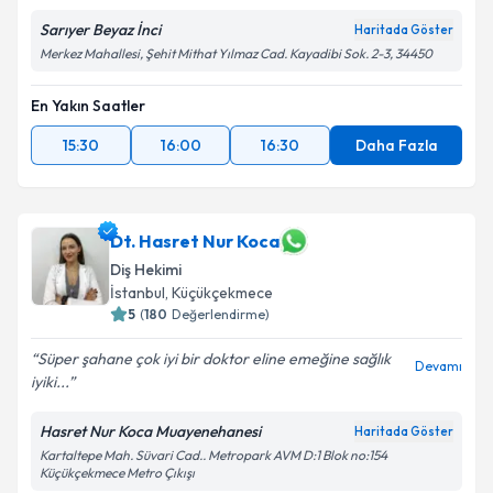
Sarıyer Beyaz İnci
Haritada Göster
Merkez Mahallesi, Şehit Mithat Yılmaz Cad. Kayadibi Sok. 2-3, 34450
En Yakın Saatler
15:30
16:00
16:30
Daha Fazla
Dt. Hasret Nur Koca
Diş Hekimi
İstanbul
, Küçükçekmece
5
(
180
Değerlendirme)
Süper şahane çok iyi bir doktor eline emeğine sağlık
Devamı
iyiki...
Hasret Nur Koca Muayenehanesi
Haritada Göster
Kartaltepe Mah. Süvari Cad.. Metropark AVM D:1 Blok no:154
Küçükçekmece Metro Çıkışı