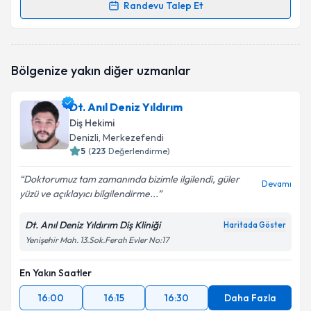
Randevu Talep Et
Randevu Takvimi Talebi
Dr. Dt. Engin Aksoy
için randevu takvimi talebi
Bölgenize yakın diğer uzmanlar
oluşturun. Size bu uzmandan randevu almanız için bir
takvim hazırlandığında e-posta ile bilgilendireceğiz.
Dt. Anıl Deniz Yıldırım
E-posta Adresiniz
Diş Hekimi
Denizli
, Merkezefendi
5
(
223
Değerlendirme)
Doktorumuz tam zamanında bizimle ilgilendi, güler
Kişisel verilerimin işlenmesine ilişkin
Aydınlatma
Devamı
yüzü ve açıklayıcı bilgilendirme...
Metni
'ni okudum ve kişisel verilerimin belirtilen
kapsamda işlenmesini kabul ediyorum.
Dt. Anıl Deniz Yıldırım Diş Kliniği
Haritada Göster
Yenişehir Mah. 13.Sok.Ferah Evler No:17
Takvim Talebini Gönder
En Yakın Saatler
16:00
16:15
16:30
Daha Fazla