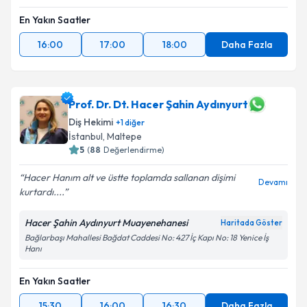
En Yakın Saatler
16:00
17:00
18:00
Daha Fazla
Prof. Dr. Dt. Hacer Şahin Aydınyurt
Diş Hekimi
+
1
diğer
İstanbul
, Maltepe
5
(
88
Değerlendirme)
Hacer Hanım alt ve üstte toplamda sallanan dişimi
Devamı
kurtardı....
Hacer Şahin Aydınyurt Muayenehanesi
Haritada Göster
Bağlarbaşı Mahallesi Bağdat Caddesi No: 427 İç Kapı No: 18 Yenice İş
Hanı
En Yakın Saatler
15:30
16:00
16:30
Daha Fazla