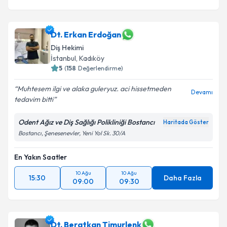
Dt. Erkan Erdoğan
Diş Hekimi
İstanbul
, Kadıköy
5
(
158
Değerlendirme)
Muhtesem ilgi ve alaka guleryuz. aci hissetmeden
Devamı
tedavim bitti
Odent Ağız ve Diş Sağlığı Polikliniği Bostancı
Haritada Göster
Bostancı, Şenesenevler, Yeni Yol Sk. 30/A
En Yakın Saatler
10 Ağu
10 Ağu
15:30
Daha Fazla
09:00
09:30
Dt. Beratkan Timurlenk