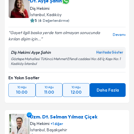
Dt. Ayşe Şahin
Diş Hekimi
İstanbul
, Kadıköy
5
(
6
Değerlendirme)
Gayet ilgili baska yerde tam olmayan sonucunda
Devamı
kırılan dişim için...
Diş Hekimi Ayşe Şahin
Haritada Göster
Göztepe Mahallesi Tütüncü Mehmet Efendi caddesi No: 68 İç Kapı No: 1
Kadıköy İstanbul
En Yakın Saatler
10 Ağu
10 Ağu
10 Ağu
Daha Fazla
10:00
11:00
12:00
Uzm. Dt. Selman Yılmaz Çiçek
Diş Hekimi
+
1
diğer
İstanbul
, Başakşehir