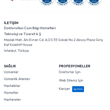
İLETİŞİM
Doktorsitesi Com Bilgi Hizmetleri
Teknoloji ve Ticaret A.Ş.
Maslak Mah. Ahi Evran Cd. A.O.S 55 Sokak No:2 Aksoy Plaza Giriş
Kat Kolektif House
İstanbul, Türkiye
SAĞLIK
PROFESYONELLER
Uzmanlar
Doktorlar İçin
Uzmanlık Alanları
Web Siteniz İçin
Hastalıklar
Kariyer
İşe Alım
Hizmetler
Hastaneler