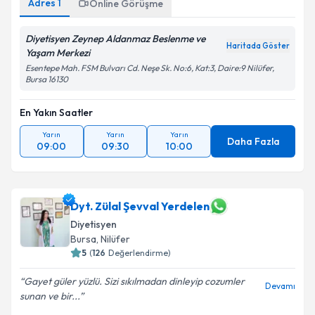
Adres
1
Online Görüşme
Diyetisyen Zeynep Aldanmaz Beslenme ve
Haritada Göster
Yaşam Merkezi
Esentepe Mah. FSM Bulvarı Cd. Neşe Sk. No:6, Kat:3, Daire:9 Nilüfer,
Bursa 16130
En Yakın Saatler
Yarın
Yarın
Yarın
Daha Fazla
09:00
09:30
10:00
Dyt. Zülal Şevval Yerdelen
Diyetisyen
Bursa
, Nilüfer
5
(
126
Değerlendirme)
Gayet güler yüzlü. Sizi sıkılmadan dinleyip cozumler
Devamı
sunan ve bir...