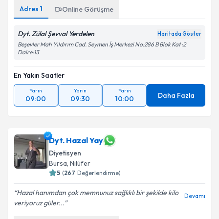
Adres
1
Online Görüşme
Dyt. Zülal Şevval Yerdelen
Haritada Göster
Beşevler Mah Yıldırım Cad. Seymen İş Merkezi No:286 B Blok Kat :2
Daire:13
En Yakın Saatler
Yarın
Yarın
Yarın
Daha Fazla
09:00
09:30
10:00
Dyt. Hazal Yay
Diyetisyen
Bursa
, Nilüfer
5
(
267
Değerlendirme)
Hazal hanımdan çok memnunuz sağlıklı bir şekilde kilo
Devamı
veriyoruz güler...