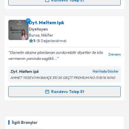
Randevu Talep Et
Randevu Takvimi Talebi
Takvim Talebini Gönder
Dyt. Melisa Düşmez
için randevu takvimi talebi
Dyt. Meltem Işık
oluşturun. Size bu uzmandan randevu almanız için bir
Diyetisyen
takvim hazırlandığında e-posta ile bilgilendireceğiz.
Bursa
, Nilüfer
5
(
5
Değerlendirme)
E-posta Adresiniz
Genelin aksine planlanan surdurebilir diyetler ile kilo
Devamı
vermenin yaninda saglikli...
Dyt. Meltem Işık
Haritada Göster
Kişisel verilerimin işlenmesine ilişkin
Aydınlatma
AHMET YESEVİ MH BAHÇE 310 SK GEÇİT PREMİUM NO:11/B/16 16140
Metni
'ni okudum ve kişisel verilerimin belirtilen
kapsamda işlenmesini kabul ediyorum.
Randevu Talep Et
Randevu Takvimi Talebi
Takvim Talebini Gönder
Dyt. Meltem Işık
için randevu takvimi talebi oluşturun.
Size bu uzmandan randevu almanız için bir takvim
İlgili Branşlar
hazırlandığında e-posta ile bilgilendireceğiz.