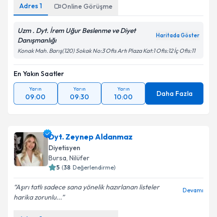
Adres
1
Online Görüşme
Uzm . Dyt. İrem Uğur Beslenme ve Diyet
Haritada Göster
Danışmanlığı
Konak Mah. Barış(120) Sokak No:3 Ofis Artı Plaza Kat:1 Ofis:12 İç Ofis:11
En Yakın Saatler
Yarın
Yarın
Yarın
Daha Fazla
09:00
09:30
10:00
Dyt. Zeynep Aldanmaz
Diyetisyen
Bursa
, Nilüfer
5
(
38
Değerlendirme)
Aşırı tatlı sadece sana yönelik hazırlanan listeler
Devamı
harika zorunlu...