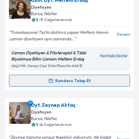
Uzm. Dyt. Meltem Erdaş
oluşturun. Size bu uzmandan randevu almanız için bir
Diyetisyen
takvim hazırlandığında e-posta ile bilgilendireceğiz.
Bursa
, Nilüfer
5
(
9
Değerlendirme)
E-posta Adresiniz
Translasyonel Tıp'ta doktora yapan Meltem Hanım
Devamı
,uzman diyetisyen aynı zamanda...
Uzman Diyetisyen & Fitoterapist & Tıbbi
Kişisel verilerimin işlenmesine ilişkin
Aydınlatma
Haritada Göster
Biyokimya Bilim Uzmanı Meltem Erdaş
Metni
'ni okudum ve kişisel verilerimin belirtilen
Geçit Mh. Sanayi Cad. Evke Plaza No:646/B
kapsamda işlenmesini kabul ediyorum.
Randevu Talep Et
Randevu Takvimi Talebi
Takvim Talebini Gönder
Uzm. Dyt. Meltem Erdaş
için randevu takvimi talebi
Dyt. Zeynep Aktaç
oluşturun. Size bu uzmandan randevu almanız için bir
Diyetisyen
takvim hazırlandığında e-posta ile bilgilendireceğiz.
Bursa
, Nilüfer
5
(
4
Değerlendirme)
E-posta Adresiniz
Zeynep hanıma sonsuz teşekkür ediyorum. Ne kadar