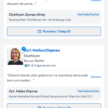
Devamı
doysam da yeme...
Diyetisyen Zeynep Aktaç
Haritada Göster
Kişisel verilerimin işlenmesine ilişkin
Aydınlatma
İhsaniye Mah. FSM Bulvarı No : 40 /A Energy Club
Metni
'ni okudum ve kişisel verilerimin belirtilen
kapsamda işlenmesini kabul ediyorum.
Randevu Talep Et
Randevu Takvimi Talebi
Takvim Talebini Gönder
Dyt. Zeynep Aktaç
için randevu takvimi talebi
Dyt. Melisa Düşmez
oluşturun. Size bu uzmandan randevu almanız için bir
Diyetisyen
takvim hazırlandığında e-posta ile bilgilendireceğiz.
Bursa
, Nilüfer
5
(
2
Değerlendirme)
E-posta Adresiniz
Düzenli olarak yıldır gidiyorum ve inanılmaz derecede
Devamı
beni yormadan...
Dyt. Melisa Düşmez
Haritada Göster
Kişisel verilerimin işlenmesine ilişkin
Aydınlatma
Konak Mahallesi Karadut Sokak Gençarslanlar Sitesi No:1 Kat:1 D:1
Metni
'ni okudum ve kişisel verilerimin belirtilen
kapsamda işlenmesini kabul ediyorum.