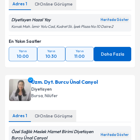
Adres
1
Online Görüşme
Diyetisyen Hazal Yay
Haritada Göster
Konak Mah. İzmir Yolu Cad, Kudret Sk. İpek Plaza No:10 Daire:2
En Yakın Saatler
Yarın
Yarın
Yarın
Daha Fazla
10:00
10:30
11:00
Uzm. Dyt. Burcu Ünal Canyol
Diyetisyen
Bursa
, Nilüfer
Adres
1
Online Görüşme
Özel Sağlık Meslek Hizmet Birimi Diyetisyen
Haritada Göster
Burcu Ünal Canyol