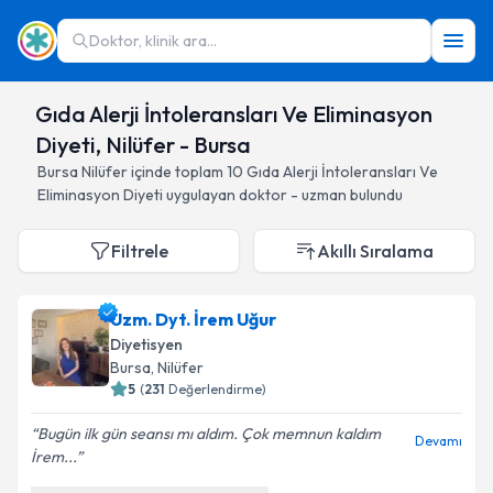
Doktor, klinik ara...
Gıda Alerji İntoleransları Ve Eliminasyon
Diyeti, Nilüfer - Bursa
Bursa
Nilüfer
içinde toplam
10
Gıda Alerji İntoleransları Ve
Eliminasyon Diyeti
uygulayan doktor - uzman bulundu
Filtrele
Akıllı Sıralama
Uzm. Dyt. İrem Uğur
Diyetisyen
Bursa
, Nilüfer
5
(
231
Değerlendirme)
Bugün ilk gün seansı mı aldım. Çok memnun kaldım
Devamı
İrem...