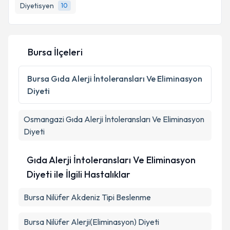
Diyetisyen
10
E-posta Adresiniz
Bursa İlçeleri
Kişisel verilerimin işlenmesine ilişkin
Aydınlatma
Metni
'ni okudum ve kişisel verilerimin belirtilen
Bursa
Gıda Alerji İntoleransları Ve Eliminasyon
kapsamda işlenmesini kabul ediyorum.
Diyeti
Takvim Talebini Gönder
Osmangazi
Gıda Alerji İntoleransları Ve Eliminasyon
Diyeti
Gıda Alerji İntoleransları Ve Eliminasyon
Diyeti ile İlgili Hastalıklar
Bursa Nilüfer Akdeniz Tipi Beslenme
Bursa Nilüfer Alerji(Eliminasyon) Diyeti