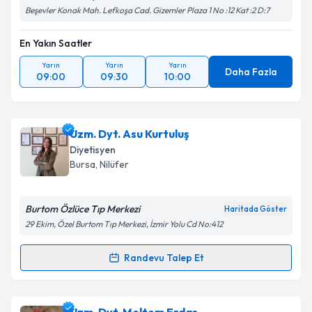
Beşevler Konak Mah. Lefkoşa Cad. Gizemler Plaza 1 No :12 Kat :2 D:7
En Yakın Saatler
Yarın
Yarın
Yarın
Daha Fazla
09:00
09:30
10:00
Uzm. Dyt. Asu Kurtuluş
Diyetisyen
Bursa
, Nilüfer
Burtom Özlüce Tıp Merkezi
Haritada Göster
29 Ekim, Özel Burtom Tıp Merkezi, İzmir Yolu Cd No:412
Randevu Talep Et
Randevu Takvimi Talebi
Uzm. Dyt. Asu Kurtuluş
için randevu takvimi talebi