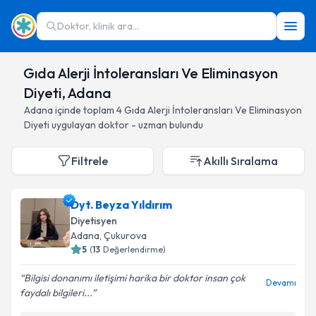
Doktor, klinik ara...
Gıda Alerji İntoleransları Ve Eliminasyon
Diyeti, Adana
Adana
içinde toplam
4
Gıda Alerji İntoleransları Ve Eliminasyon
Diyeti
uygulayan doktor - uzman bulundu
Filtrele
Akıllı Sıralama
Dyt. Beyza Yıldırım
Diyetisyen
Adana
, Çukurova
5
(
13
Değerlendirme)
Bilgisi donanımı iletişimi harika bir doktor insan çok
Devamı
faydalı bilgileri...