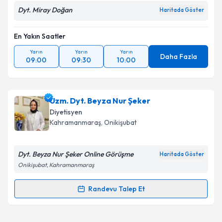
Dyt. Miray Doğan
Haritada Göster
En Yakın Saatler
Yarın
Yarın
Yarın
Daha Fazla
09:00
09:30
10:00
Uzm. Dyt. Beyza Nur Şeker
Diyetisyen
Kahramanmaraş
, Onikişubat
Dyt. Beyza Nur Şeker Online Görüşme
Haritada Göster
Onikişubat, Kahramanmaraş
Randevu Talep Et
Randevu Takvimi Talebi