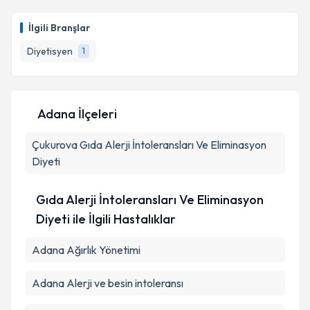
Uzm. Dyt. Beyza Nur Şeker
için randevu takvimi
talebi oluşturun. Size bu uzmandan randevu almanız
İlgili Branşlar
için bir takvim hazırlandığında e-posta ile
bilgilendireceğiz.
Diyetisyen
1
E-posta Adresiniz
Adana İlçeleri
Çukurova
Kişisel verilerimin işlenmesine ilişkin
Gıda Alerji İntoleransları Ve Eliminasyon
Aydınlatma
Metni
'ni okudum ve kişisel verilerimin belirtilen
Diyeti
kapsamda işlenmesini kabul ediyorum.
Gıda Alerji İntoleransları Ve Eliminasyon
Takvim Talebini Gönder
Diyeti ile İlgili Hastalıklar
Adana Ağırlık Yönetimi
Adana Alerji ve besin intoleransı