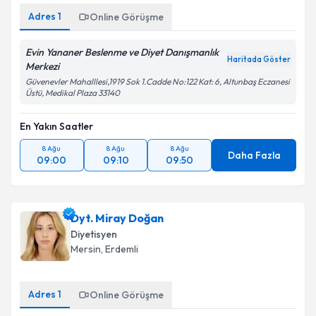
Adres
1
Online Görüşme
Evin Yananer Beslenme ve Diyet Danışmanlık
Haritada Göster
Merkezi
Güvenevler Mahalllesi,1919 Sok 1.Cadde No:122 Kat: 6, Altunbaş Eczanesi
Üstü, Medikal Plaza 33140
En Yakın Saatler
8 Ağu
8 Ağu
8 Ağu
Daha Fazla
09:00
09:10
09:50
Dyt. Miray Doğan
Diyetisyen
Mersin
, Erdemli
Adres
1
Online Görüşme