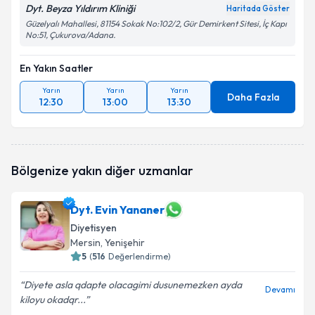
Dyt. Beyza Yıldırım Kliniği
Haritada Göster
Güzelyalı Mahallesi, 81154 Sokak No:102/2, Gür Demirkent Sitesi, İç Kapı
No:51, Çukurova/Adana.
En Yakın Saatler
Yarın
Yarın
Yarın
Daha Fazla
12:30
13:00
13:30
Bölgenize yakın diğer uzmanlar
Dyt. Evin Yananer
Diyetisyen
Mersin
, Yenişehir
5
(
516
Değerlendirme)
Diyete asla qdapte olacagimi dusunemezken ayda
Devamı
kiloyu okadqr...