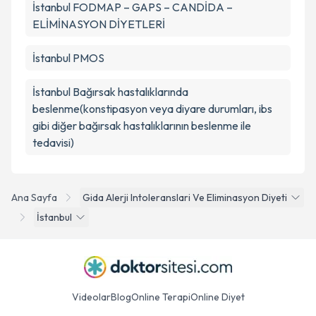
İstanbul FODMAP – GAPS – CANDİDA –
ELİMİNASYON DİYETLERİ
İstanbul PMOS
İstanbul Bağırsak hastalıklarında
beslenme(konstipasyon veya diyare durumları, ibs
gibi diğer bağırsak hastalıklarının beslenme ile
tedavisi)
Ana Sayfa
Gida Alerji Intoleranslari Ve Eliminasyon Diyeti
İstanbul
Videolar
Blog
Online Terapi
Online Diyet