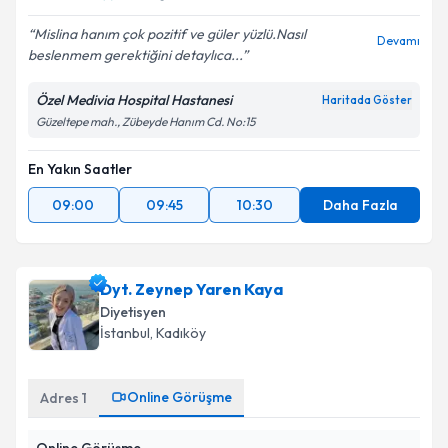
Mislina hanım çok pozitif ve güler yüzlü.Nasıl
Devamı
beslenmem gerektiğini detaylıca...
Kişisel verilerimin işlenmesine ilişkin
Aydınlatma
Metni
'ni okudum ve kişisel verilerimin belirtilen
Özel Medivia Hospital Hastanesi
Haritada Göster
kapsamda işlenmesini kabul ediyorum.
Güzeltepe mah., Zübeyde Hanım Cd. No:15
En Yakın Saatler
Takvim Talebini Gönder
09:00
09:45
10:30
Daha Fazla
Dyt. Zeynep Yaren Kaya
Diyetisyen
İstanbul
, Kadıköy
Online Görüşme
Adres
1
Online Görüşme