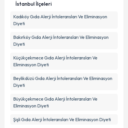
İstanbul İlçeleri
Kişisel verilerimin işlenmesine ilişkin
Aydınlatma
Kadıköy
Metni
Gıda Alerji İntoleransları Ve Eliminasyon
'ni okudum ve kişisel verilerimin belirtilen
kapsamda işlenmesini kabul ediyorum.
Diyeti
Bakırköy
Gıda Alerji İntoleransları Ve Eliminasyon
Takvim Talebini Gönder
Diyeti
Küçükçekmece
Gıda Alerji İntoleransları Ve
Eliminasyon Diyeti
Beylikdüzü
Gıda Alerji İntoleransları Ve Eliminasyon
Diyeti
Büyükçekmece
Gıda Alerji İntoleransları Ve
Eliminasyon Diyeti
Şişli
Gıda Alerji İntoleransları Ve Eliminasyon Diyeti