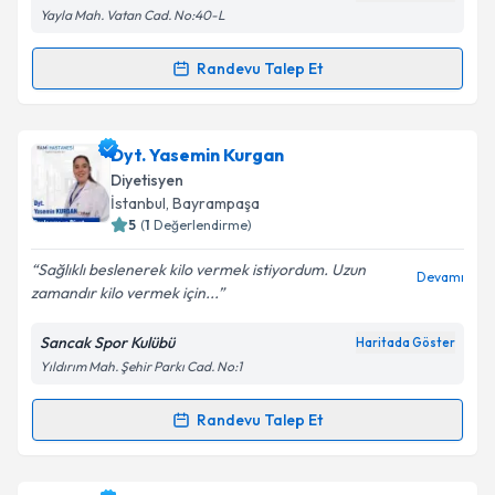
Yayla Mah. Vatan Cad. No:40-L
Kişisel verilerimin işlenmesine ilişkin
Aydınlatma
Randevu Talep Et
Randevu Takvimi Talebi
Metni
'ni okudum ve kişisel verilerimin belirtilen
kapsamda işlenmesini kabul ediyorum.
Dyt. Kevser Hilal Dikici
için randevu takvimi talebi
Dyt. Yasemin Kurgan
oluşturun. Size bu uzmandan randevu almanız için bir
Takvim Talebini Gönder
Diyetisyen
takvim hazırlandığında e-posta ile bilgilendireceğiz.
İstanbul
, Bayrampaşa
5
(
1
Değerlendirme)
E-posta Adresiniz
Sağlıklı beslenerek kilo vermek istiyordum. Uzun
Devamı
zamandır kilo vermek için...
Sancak Spor Kulübü
Haritada Göster
Kişisel verilerimin işlenmesine ilişkin
Aydınlatma
Yıldırım Mah. Şehir Parkı Cad. No:1
Metni
'ni okudum ve kişisel verilerimin belirtilen
kapsamda işlenmesini kabul ediyorum.
Randevu Talep Et
Randevu Takvimi Talebi
Takvim Talebini Gönder