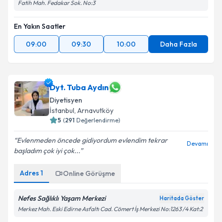
Fatih Mah. Fedakar Sok. No:3
En Yakın Saatler
09:00
09:30
10:00
Daha Fazla
Dyt. Tuba Aydın
Diyetisyen
İstanbul
, Arnavutköy
5
(
291
Değerlendirme)
Evlenmeden öncede gidiyordum evlendim tekrar
Devamı
başladım çok iyi çok...
Adres
1
Online Görüşme
Nefes Sağlıklı Yaşam Merkezi
Haritada Göster
Merkez Mah. Eski Edirne Asfaltı Cad. Cömert İş Merkezi No:1263 /4 Kat:2