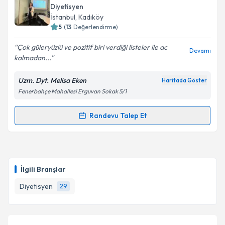
Size bu uzmandan randevu almanız için bir takvim
Diyetisyen
hazırlandığında e-posta ile bilgilendireceğiz.
İstanbul
, Kadıköy
5
(
13
Değerlendirme)
E-posta Adresiniz
Çok güleryüzlü ve pozitif biri verdiği listeler ile ac
Devamı
kalmadan...
Uzm. Dyt. Melisa Eken
Haritada Göster
Kişisel verilerimin işlenmesine ilişkin
Aydınlatma
Fenerbahçe Mahallesi Erguvan Sokak 5/1
Metni
'ni okudum ve kişisel verilerimin belirtilen
kapsamda işlenmesini kabul ediyorum.
Randevu Talep Et
Randevu Takvimi Talebi
Takvim Talebini Gönder
Uzm. Dyt. Melisa Eken
için randevu takvimi talebi
oluşturun. Size bu uzmandan randevu almanız için bir
İlgili Branşlar
takvim hazırlandığında e-posta ile bilgilendireceğiz.
Diyetisyen
29
E-posta Adresiniz