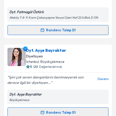
E-posta Adresiniz
Dyt. Fatmagül Öztürk
Ataköy 7-8-9. Kısım Çobançeşme Yanyol Üzeri Nef 22 A Blok D:134
Kişisel verilerimin işlenmesine ilişkin
Aydınlatma
Randevu Talep Et
Randevu Takvimi Talebi
Metni
'ni okudum ve kişisel verilerimin belirtilen
kapsamda işlenmesini kabul ediyorum.
Dyt. Fatmagül Öztürk
için randevu takvimi talebi
Dyt. Ayşe Bayraktar
oluşturun. Size bu uzmandan randevu almanız için bir
Takvim Talebini Gönder
Diyetisyen
takvim hazırlandığında e-posta ile bilgilendireceğiz.
İstanbul
, Büyükçekmece
5
(
20
Değerlendirme)
E-posta Adresiniz
İşini çok seven danışanlarını benimseyerek son
Devamı
derece ilgili bir diyetisyen...
Dyt. Ayşe Bayraktar
Kişisel verilerimin işlenmesine ilişkin
Aydınlatma
Büyükçekmece
Metni
'ni okudum ve kişisel verilerimin belirtilen
kapsamda işlenmesini kabul ediyorum.
Randevu Talep Et
Randevu Takvimi Talebi