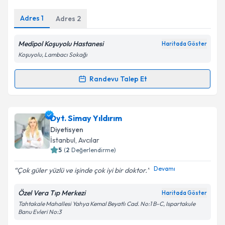
E-posta Adresiniz
Adres
1
Adres
2
Medipol Koşuyolu Hastanesi
Haritada Göster
Kişisel verilerimin işlenmesine ilişkin
Aydınlatma
Koşuyolu, Lambacı Sokağı
Metni
'ni okudum ve kişisel verilerimin belirtilen
kapsamda işlenmesini kabul ediyorum.
Randevu Talep Et
Randevu Takvimi Talebi
Takvim Talebini Gönder
Dyt. Nazlı Aydın
için randevu takvimi talebi oluşturun.
Dyt. Simay Yıldırım
Size bu uzmandan randevu almanız için bir takvim
Diyetisyen
hazırlandığında e-posta ile bilgilendireceğiz.
İstanbul
, Avcılar
5
(
2
Değerlendirme)
E-posta Adresiniz
Devamı
Çok güler yüzlü ve işinde çok iyi bir doktor.
Özel Vera Tıp Merkezi
Haritada Göster
Tahtakale Mahallesi Yahya Kemal Beyatlı Cad. No:1 B-C, Ispartakule
Kişisel verilerimin işlenmesine ilişkin
Aydınlatma
Banu Evleri No:3
Metni
'ni okudum ve kişisel verilerimin belirtilen