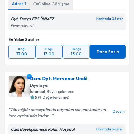
Adres
1
Online Görüşme
Dyt. Derya ERSÖNMEZ
Haritada Göster
Feneryolu mah
En Yakın Saatler
11 Ağu
18 Ağu
25 Ağu
Daha Fazla
13:00
13:00
13:00
Uzm. Dyt. Mervenur Ündil
Diyetisyen
İstanbul
, Büyükçekmece
5
(
9
Değerlendirme)
Tüp miğde ameliyatimda başından sonuna kadar en
Devamı
ince ayrintisida kadar...
Özel Büyükçekmece Kolan Hospital
Haritada Göster