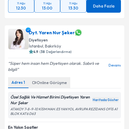
11 Ağu
11 Ağu
11 Ağu
Daha Fazla
12:30
13:00
13:30
Dyt. Yaren Nur Şeker
Diyetisyen
İstanbul
, Bakırköy
4.9
(
38
Değerlendirme)
Süper hem insan hem Diyetisyen olarak. Sabırlı ve
Devamı
bilgili
Adres
1
Online Görüşme
Özel Sağlık Ve Hizmet Birimi Diyetisyen Yaren
Haritada Göster
Nur Şeker
ATAKOY 7-8-9-10 KİSM MAH. E5 YANYOL AVRUPA REZİDANS OFİS A1
BLOK KAT6 D63
En Yakın Saatler