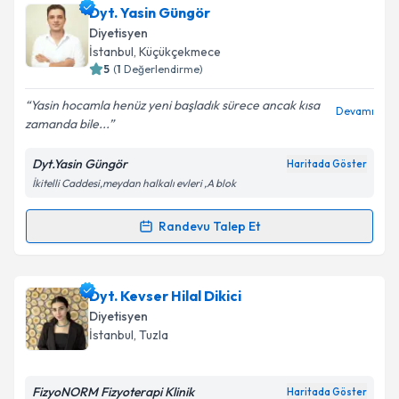
Uzm. Dyt. İzel Gözübek
için randevu takvimi talebi
Dyt. Yasin Güngör
oluşturun. Size bu uzmandan randevu almanız için bir
Diyetisyen
takvim hazırlandığında e-posta ile bilgilendireceğiz.
Takvim Talebini Gönder
İstanbul
, Küçükçekmece
5
(
1
Değerlendirme)
E-posta Adresiniz
Yasin hocamla henüz yeni başladık sürece ancak kısa
Devamı
zamanda bile...
Dyt.Yasin Güngör
Haritada Göster
Kişisel verilerimin işlenmesine ilişkin
Aydınlatma
İkitelli Caddesi,meydan halkalı evleri ,A blok
Metni
'ni okudum ve kişisel verilerimin belirtilen
kapsamda işlenmesini kabul ediyorum.
Randevu Talep Et
Randevu Takvimi Talebi
Takvim Talebini Gönder
Dyt. Yasin Güngör
için randevu takvimi talebi
Dyt. Kevser Hilal Dikici
oluşturun. Size bu uzmandan randevu almanız için bir
Diyetisyen
takvim hazırlandığında e-posta ile bilgilendireceğiz.
İstanbul
, Tuzla
E-posta Adresiniz
FizyoNORM Fizyoterapi Klinik
Haritada Göster