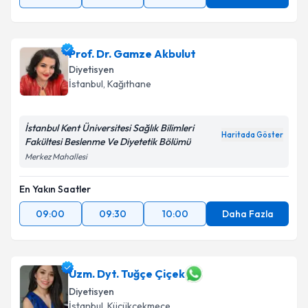
Prof. Dr. Gamze Akbulut
Diyetisyen
İstanbul
, Kağıthane
İstanbul Kent Üniversitesi Sağlık Bilimleri
Haritada Göster
Fakültesi Beslenme Ve Diyetetik Bölümü
Merkez Mahallesi
En Yakın Saatler
09:00
09:30
10:00
Daha Fazla
Uzm. Dyt. Tuğçe Çiçek
Diyetisyen
İstanbul
, Küçükçekmece