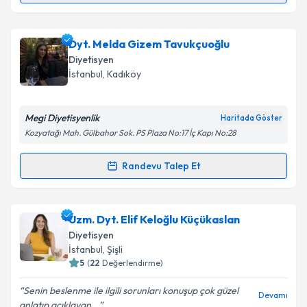
Takvim Talebini Gönder
Dyt. Ayşe Bayraktar
için randevu takvimi talebi
Dyt. Melda Gizem Tavukçuoğlu
oluşturun. Size bu uzmandan randevu almanız için bir
Diyetisyen
takvim hazırlandığında e-posta ile bilgilendireceğiz.
İstanbul
, Kadıköy
E-posta Adresiniz
Megi Diyetisyenlik
Haritada Göster
Kozyatağı Mah. Gülbahar Sok. PS Plaza No:17 İç Kapı No:28
Kişisel verilerimin işlenmesine ilişkin
Aydınlatma
Randevu Talep Et
Randevu Takvimi Talebi
Metni
'ni okudum ve kişisel verilerimin belirtilen
kapsamda işlenmesini kabul ediyorum.
Dyt. Melda Gizem Tavukçuoğlu
için randevu takvimi
Uzm. Dyt. Elif Keloğlu Küçükaslan
talebi oluşturun. Size bu uzmandan randevu almanız
Takvim Talebini Gönder
Diyetisyen
için bir takvim hazırlandığında e-posta ile
İstanbul
, Şişli
bilgilendireceğiz.
5
(
22
Değerlendirme)
E-posta Adresiniz
Senin beslenme ile ilgili sorunları konuşup çok güzel
Devamı
anlatıp açıklayan...