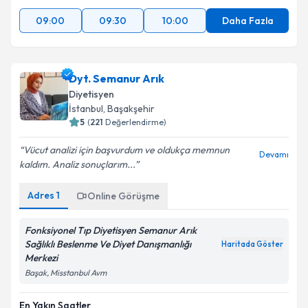
09:00
09:30
10:00
Daha Fazla
Dyt. Semanur Arık
Diyetisyen
İstanbul
, Başakşehir
5
(
221
Değerlendirme)
Vücut analizi için başvurdum ve oldukça memnun
Devamı
kaldım. Analiz sonuçlarım...
Adres
1
Online Görüşme
Fonksiyonel Tıp Diyetisyen Semanur Arık
Sağlıklı Beslenme Ve Diyet Danışmanlığı
Haritada Göster
Merkezi
Başak, Misstanbul Avm
En Yakın Saatler