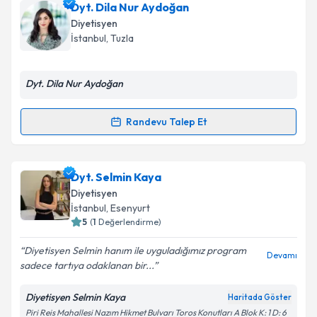
Dyt. Yasemin Kurgan
için randevu takvimi talebi
Dyt. Dila Nur Aydoğan
oluşturun. Size bu uzmandan randevu almanız için bir
Diyetisyen
takvim hazırlandığında e-posta ile bilgilendireceğiz.
İstanbul
, Tuzla
E-posta Adresiniz
Dyt. Dila Nur Aydoğan
Randevu Talep Et
Randevu Takvimi Talebi
Kişisel verilerimin işlenmesine ilişkin
Aydınlatma
Metni
'ni okudum ve kişisel verilerimin belirtilen
kapsamda işlenmesini kabul ediyorum.
Dyt. Dila Nur Aydoğan
için randevu takvimi talebi
Dyt. Selmin Kaya
oluşturun. Size bu uzmandan randevu almanız için bir
Diyetisyen
takvim hazırlandığında e-posta ile bilgilendireceğiz.
Takvim Talebini Gönder
İstanbul
, Esenyurt
5
(
1
Değerlendirme)
E-posta Adresiniz
Diyetisyen Selmin hanım ile uyguladığımız program
Devamı
sadece tartıya odaklanan bir...
Diyetisyen Selmin Kaya
Haritada Göster
Kişisel verilerimin işlenmesine ilişkin
Aydınlatma
Piri Reis Mahallesi Nazım Hikmet Bulvarı Toros Konutları A Blok K: 1 D: 6
Metni
'ni okudum ve kişisel verilerimin belirtilen