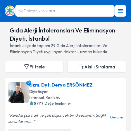
Doktor, klinik ara...
Gıda Alerji İntoleransları Ve Eliminasyon
Diyeti, İstanbul
İstanbul
içinde toplam
29
Gıda Alerji İntoleransları Ve
Eliminasyon Diyeti
uygulayan doktor - uzman bulundu
Filtrele
Akıllı Sıralama
Uzm. Dyt. Derya ERSÖNMEZ
Diyetisyen
İstanbul
, Kadıköy
5
(
147
Değerlendirme)
Kendisi çok naif ve çok düşünceli bir diyetisyen. Sağlık
Devamı
sorunlarınızı...