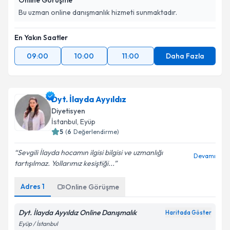
Bu uzman online danışmanlık hizmeti sunmaktadır.
En Yakın Saatler
09:00
10:00
11:00
Daha Fazla
Dyt. İlayda Ayyıldız
Diyetisyen
İstanbul
, Eyüp
5
(
6
Değerlendirme)
Sevgili İlayda hocamın ilgisi bilgisi ve uzmanlığı
Devamı
tartışılmaz. Yollarımız kesiştiği...
Adres
1
Online Görüşme
Dyt. İlayda Ayyıldız Online Danışmalık
Haritada Göster
Eyüp / İstanbul