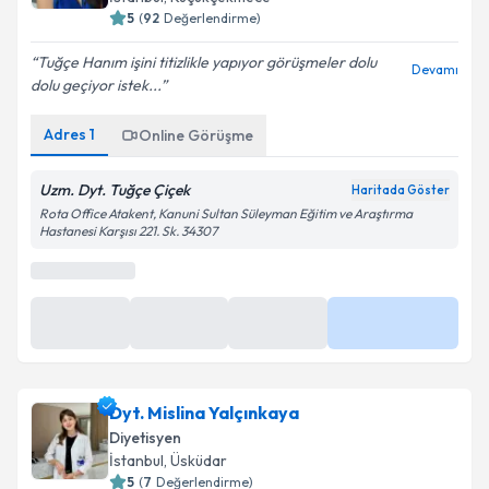
5
(
92
Değerlendirme)
Tuğçe Hanım işini titizlikle yapıyor görüşmeler dolu
Devamı
dolu geçiyor istek...
Adres
1
Online Görüşme
Uzm. Dyt. Tuğçe Çiçek
Haritada Göster
Rota Office Atakent, Kanuni Sultan Süleyman Eğitim ve Araştırma
Hastanesi Karşısı 221. Sk. 34307
0 (850) 474 23 13
Randevu Takvimi Talebi
Randevu Talep Et
Uzm. Dyt. Tuğçe Çiçek
için randevu takvimi talebi
oluşturun. Size bu uzmandan randevu almanız için bir
Dyt. Mislina Yalçınkaya
takvim hazırlandığında e-posta ile bilgilendireceğiz.
Diyetisyen
E-posta Adresiniz
İstanbul
, Üsküdar
5
(
7
Değerlendirme)