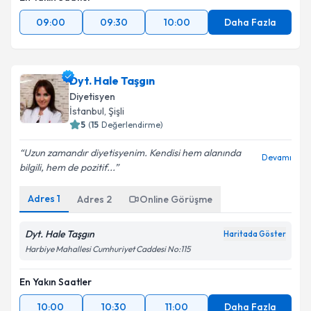
09:00
09:30
10:00
Daha Fazla
Dyt. Hale Taşgın
Diyetisyen
İstanbul
, Şişli
5
(
15
Değerlendirme)
Uzun zamandır diyetisyenim. Kendisi hem alanında
Devamı
bilgili, hem de pozitif...
Adres
1
Adres
2
Online Görüşme
Dyt. Hale Taşgın
Haritada Göster
Harbiye Mahallesi Cumhuriyet Caddesi No:115
En Yakın Saatler
10:00
10:30
11:00
Daha Fazla