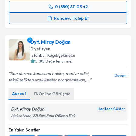
0 (850) 811 03 42
Randevu Takvimi Talebi
Randevu Talep Et
Dyt. Tuba Aydın
için randevu takvimi talebi oluşturun.
Size bu uzmandan randevu almanız için bir takvim
Dyt. Miray Doğan
hazırlandığında e-posta ile bilgilendireceğiz.
Diyetisyen
E-posta Adresiniz
İstanbul
, Küçükçekmece
5
(
95
Değerlendirme)
Son derece konusuna hakim, motive edici,
Devamı
tekdüzelikten uzak listeler programlayan,...
Kişisel verilerimin işlenmesine ilişkin
Aydınlatma
Metni
'ni okudum ve kişisel verilerimin belirtilen
Adres
1
Online Görüşme
kapsamda işlenmesini kabul ediyorum.
Dyt. Miray Doğan
Haritada Göster
Takvim Talebini Gönder
Atakent Mah. 221.Sok. Rota Office A Blok
En Yakın Saatler