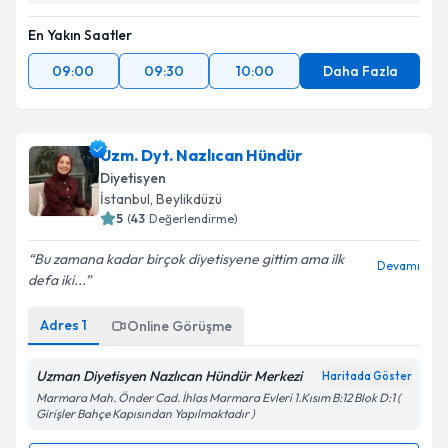
En Yakın Saatler
09:00
09:30
10:00
Daha Fazla
Uzm. Dyt. Nazlıcan Hündür
Diyetisyen
İstanbul
, Beylikdüzü
5
(
43
Değerlendirme)
Bu zamana kadar birçok diyetisyene gittim ama ilk
Devamı
defa iki...
Adres
1
Online Görüşme
Uzman Diyetisyen Nazlıcan Hündür Merkezi
Haritada Göster
Marmara Mah. Önder Cad. İhlas Marmara Evleri 1.Kısım B:12 Blok D:1 (
Girişler Bahçe Kapısından Yapılmaktadır )