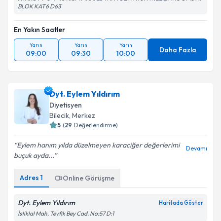
BLOK KAT6 D63
En Yakın Saatler
Yarın
Yarın
Yarın
Daha Fazla
09:00
09:30
10:00
Dyt. Eylem Yıldırım
Diyetisyen
Bilecik
, Merkez
5
(
29
Değerlendirme)
Eylem hanım yılda düzelmeyen karaciğer değerlerimi
Devamı
buçuk ayda...
Adres
1
Online Görüşme
Dyt. Eylem Yıldırım
Haritada Göster
İstiklal Mah. Tevfik Bey Cad. No:57 D:1