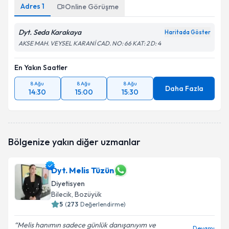
Adres
1
Online Görüşme
Dyt. Seda Karakaya
Haritada Göster
AKSE MAH. VEYSEL KARANİ CAD. NO: 66 KAT: 2 D: 4
En Yakın Saatler
8 Ağu
8 Ağu
8 Ağu
Daha Fazla
14:30
15:00
15:30
Bölgenize yakın diğer uzmanlar
Dyt. Melis Tüzün
Diyetisyen
Bilecik
, Bozüyük
5
(
273
Değerlendirme)
Melis hanımın sadece günlük danışanıyım ve
Devamı