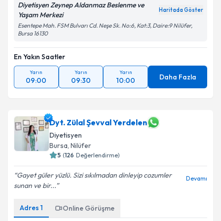
Diyetisyen Zeynep Aldanmaz Beslenme ve
Haritada Göster
Yaşam Merkezi
Esentepe Mah. FSM Bulvarı Cd. Neşe Sk. No:6, Kat:3, Daire:9 Nilüfer,
Bursa 16130
En Yakın Saatler
Yarın
Yarın
Yarın
Daha Fazla
09:00
09:30
10:00
Dyt. Zülal Şevval Yerdelen
Diyetisyen
Bursa
, Nilüfer
5
(
126
Değerlendirme)
Gayet güler yüzlü. Sizi sıkılmadan dinleyip cozumler
Devamı
sunan ve bir...
Adres
1
Online Görüşme