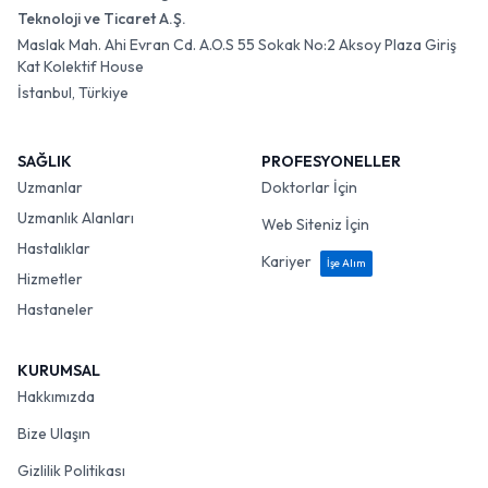
Teknoloji ve Ticaret A.Ş.
Maslak Mah. Ahi Evran Cd. A.O.S 55 Sokak No:2 Aksoy Plaza Giriş
Kat Kolektif House
İstanbul, Türkiye
SAĞLIK
PROFESYONELLER
Uzmanlar
Doktorlar İçin
Uzmanlık Alanları
Web Siteniz İçin
Hastalıklar
Kariyer
İşe Alım
Hizmetler
Hastaneler
KURUMSAL
Hakkımızda
Bize Ulaşın
Gizlilik Politikası