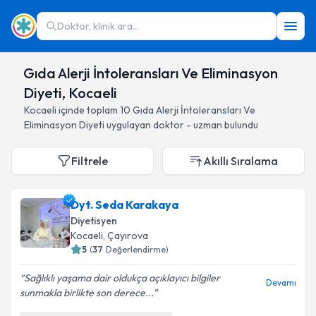
Doktor, klinik ara...
Gıda Alerji İntoleransları Ve Eliminasyon
Diyeti, Kocaeli
Kocaeli
içinde toplam
10
Gıda Alerji İntoleransları Ve
Eliminasyon Diyeti
uygulayan doktor - uzman bulundu
Filtrele
Akıllı Sıralama
Dyt. Seda Karakaya
Diyetisyen
Kocaeli
, Çayırova
5
(
37
Değerlendirme)
Sağlıklı yaşama dair oldukça açıklayıcı bilgiler
Devamı
sunmakla birlikte son derece...