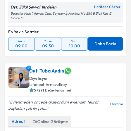
Dyt. Zülal Şevval Yerdelen
Haritada Göster
Beşevler Mah Yıldırım Cad. Seymen İş Merkezi No:286 B Blok Kat :2
Daire:13
En Yakın Saatler
Yarın
Yarın
Yarın
Daha Fazla
09:00
09:30
10:00
Dyt. Tuba Aydın
Diyetisyen
İstanbul
, Arnavutköy
5
(
291
Değerlendirme)
Evlenmeden öncede gidiyordum evlendim tekrar
Devamı
başladım çok iyi çok...
Adres
1
Online Görüşme