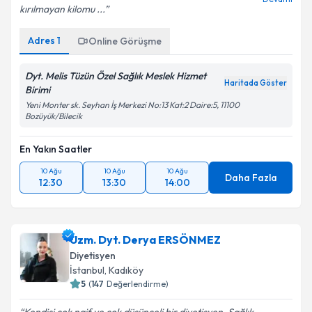
kırılmayan kilomu ...
Adres
1
Online Görüşme
Dyt. Melis Tüzün Özel Sağlık Meslek Hizmet
Haritada Göster
Birimi
Yeni Monter sk. Seyhan İş Merkezi No:13 Kat:2 Daire:5, 11100
Bozüyük/Bilecik
En Yakın Saatler
10 Ağu
10 Ağu
10 Ağu
Daha Fazla
12:30
13:30
14:00
Uzm. Dyt. Derya ERSÖNMEZ
Diyetisyen
İstanbul
, Kadıköy
5
(
147
Değerlendirme)