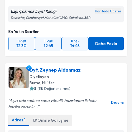
Ezgi Çakmak Diyet Kliniği
Haritada Göster
Demirtaş Cumhuriyet Mahallesi 1240. Sokak no:38/4
En Yakın Saatler
11 Ağu
11 Ağu
11 Ağu
Daha Fazla
12:30
12:45
14:45
Dyt. Zeynep Aldanmaz
Diyetisyen
Bursa
, Nilüfer
5
(
38
Değerlendirme)
Aşırı tatlı sadece sana yönelik hazırlanan listeler
Devamı
harika zorunlu...
Adres
1
Online Görüşme