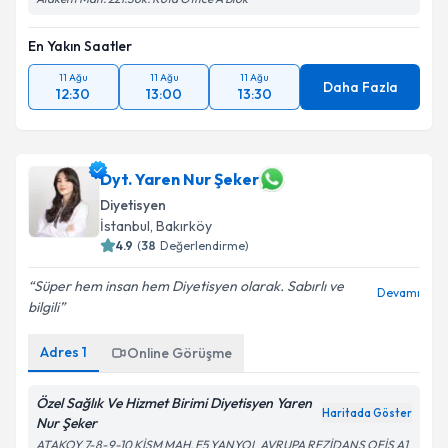
En Yakın Saatler
11 Ağu
11 Ağu
11 Ağu
Daha Fazla
12:30
13:00
13:30
Dyt. Yaren Nur Şeker
Diyetisyen
İstanbul
, Bakırköy
4.9
(
38
Değerlendirme)
Süper hem insan hem Diyetisyen olarak. Sabırlı ve
Devamı
bilgili
Adres
1
Online Görüşme
Özel Sağlık Ve Hizmet Birimi Diyetisyen Yaren
Haritada Göster
Nur Şeker
ATAKOY 7-8-9-10 KİSM MAH. E5 YANYOL AVRUPA REZİDANS OFİS A1