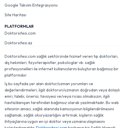
Google Takvim Entegrasyonu
Site Haritası
PLATFORMLAR
Doktorsitesi.com
Doktorsitesi.az
Doktorsitesi.com sağlık sektöründe hizmet veren tıp doktorları,
diş hekimleri, fizyoterapistler, psikologlar vb. sağlık
profesyonelleri ile internet kullanıcılarını buluşturan bağımsız bir
platformdur.
İş bu sayfada yer alan doktor/uzman yorumları ve
değerlendirmeleri, ilgili doktorun/uzmanın doğrudan veya dolaylı
emri, talebi, önerisi, tavsiyesi ve/veya ricası olmaksızın, ilgili
hasta/danışan tarafından bağımsız olarak yazılmaktadır. Bu web
sitesinin amacı, sağlık alanında kamuoyunun bilgilendirilmesini
sağlamak, sağlık okuryazarlığını artırmak, kişilerin sağlık
ihtiyaçlarına uygun en iyi doktor veya uzmana ulaşmasını
kolaylaştırmaktır.
Doktorsitesi.com
herhangi bir Sağlık Hizmeti