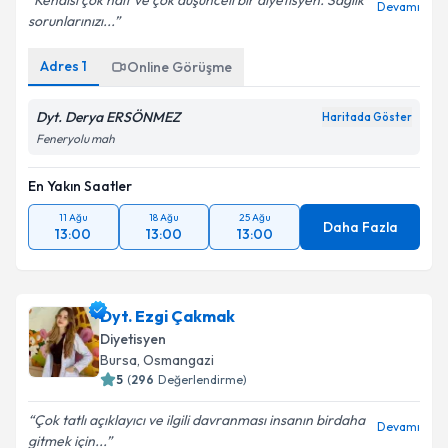
Kendisi çok naif ve çok düşünceli bir diyetisyen. Sağlık
Devamı
sorunlarınızı...
Adres
1
Online Görüşme
Dyt. Derya ERSÖNMEZ
Haritada Göster
Feneryolu mah
En Yakın Saatler
11 Ağu
18 Ağu
25 Ağu
Daha Fazla
13:00
13:00
13:00
Dyt. Ezgi Çakmak
Diyetisyen
Bursa
, Osmangazi
5
(
296
Değerlendirme)
Çok tatlı açıklayıcı ve ilgili davranması insanın birdaha
Devamı
gitmek için...