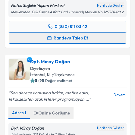
Nefes Sağlıklı Yaşam Merkezi
Haritada Göster
Merkez Mah. Eski Edirne Asfaltı Cad. Cömert İş Merkezi No:1263 /4 Kat:2
0 (850) 811 03 42
Randevu Takvimi Talebi
Randevu Talep Et
Dyt. Tuba Aydın
için randevu takvimi talebi oluşturun.
Size bu uzmandan randevu almanız için bir takvim
Dyt. Miray Doğan
hazırlandığında e-posta ile bilgilendireceğiz.
Diyetisyen
E-posta Adresiniz
İstanbul
, Küçükçekmece
5
(
95
Değerlendirme)
Son derece konusuna hakim, motive edici,
Devamı
tekdüzelikten uzak listeler programlayan,...
Kişisel verilerimin işlenmesine ilişkin
Aydınlatma
Metni
'ni okudum ve kişisel verilerimin belirtilen
Adres
1
Online Görüşme
kapsamda işlenmesini kabul ediyorum.
Dyt. Miray Doğan
Haritada Göster
Takvim Talebini Gönder
Atakent Mah. 221.Sok. Rota Office A Blok