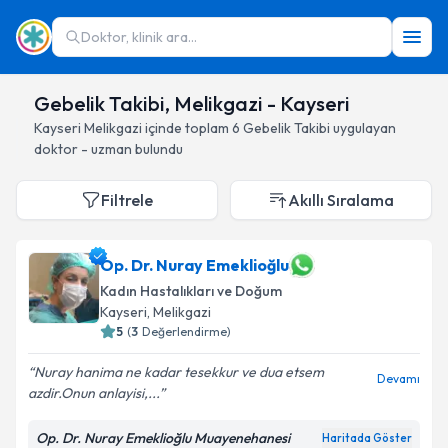
Doktor, klinik ara...
Gebelik Takibi, Melikgazi - Kayseri
Kayseri
Melikgazi
içinde toplam
6
Gebelik Takibi
uygulayan
doktor - uzman bulundu
Filtrele
Akıllı Sıralama
Op. Dr. Nuray Emeklioğlu
Kadın Hastalıkları ve Doğum
Kayseri
, Melikgazi
5
(
3
Değerlendirme)
Nuray hanima ne kadar tesekkur ve dua etsem
Devamı
azdir.Onun anlayisi,...
Op. Dr. Nuray Emeklioğlu Muayenehanesi
Haritada Göster