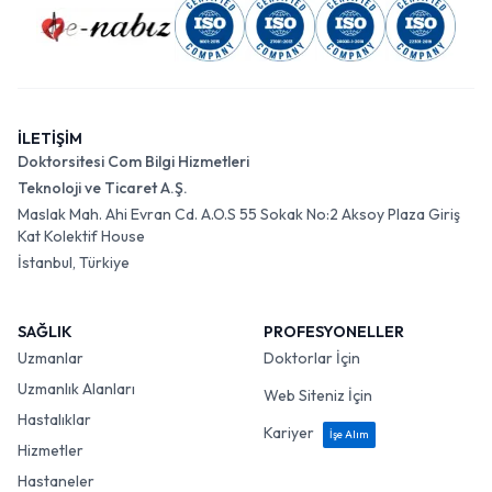
İLETİŞİM
Doktorsitesi Com Bilgi Hizmetleri
Teknoloji ve Ticaret A.Ş.
Maslak Mah. Ahi Evran Cd. A.O.S 55 Sokak No:2 Aksoy Plaza Giriş
Kat Kolektif House
İstanbul, Türkiye
SAĞLIK
PROFESYONELLER
Uzmanlar
Doktorlar İçin
Uzmanlık Alanları
Web Siteniz İçin
Hastalıklar
Kariyer
İşe Alım
Hizmetler
Hastaneler