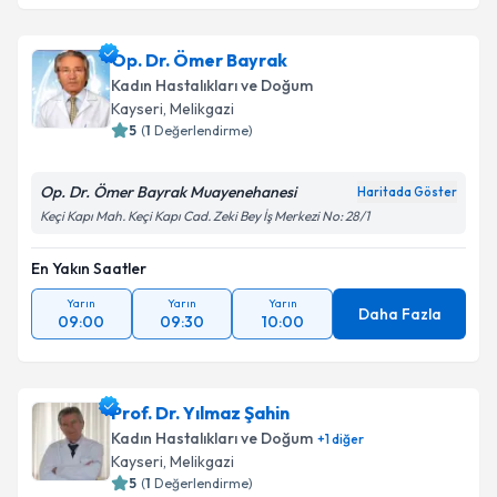
Op. Dr. Ömer Bayrak
Kadın Hastalıkları ve Doğum
Kayseri
, Melikgazi
5
(
1
Değerlendirme)
Op. Dr. Ömer Bayrak Muayenehanesi
Haritada Göster
Keçi Kapı Mah. Keçi Kapı Cad. Zeki Bey İş Merkezi No: 28/1
En Yakın Saatler
Yarın
Yarın
Yarın
Daha Fazla
09:00
09:30
10:00
Prof. Dr. Yılmaz Şahin
Kadın Hastalıkları ve Doğum
+
1
diğer
Kayseri
, Melikgazi
5
(
1
Değerlendirme)