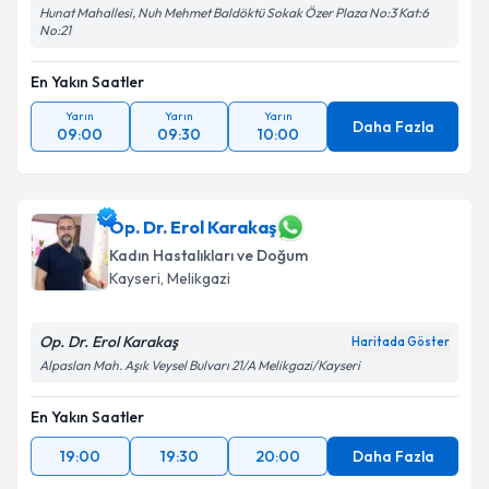
Hunat Mahallesi, Nuh Mehmet Baldöktü Sokak Özer Plaza No:3 Kat:6
No:21
En Yakın Saatler
Yarın
Yarın
Yarın
Daha Fazla
09:00
09:30
10:00
Op. Dr. Erol Karakaş
Kadın Hastalıkları ve Doğum
Kayseri
, Melikgazi
Op. Dr. Erol Karakaş
Haritada Göster
Alpaslan Mah. Aşık Veysel Bulvarı 21/A Melikgazi/Kayseri
En Yakın Saatler
19:00
19:30
20:00
Daha Fazla