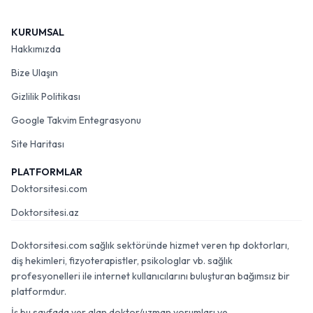
KURUMSAL
Hakkımızda
Bize Ulaşın
Gizlilik Politikası
Google Takvim Entegrasyonu
Site Haritası
PLATFORMLAR
Doktorsitesi.com
Doktorsitesi.az
Doktorsitesi.com sağlık sektöründe hizmet veren tıp doktorları,
diş hekimleri, fizyoterapistler, psikologlar vb. sağlık
profesyonelleri ile internet kullanıcılarını buluşturan bağımsız bir
platformdur.
İş bu sayfada yer alan doktor/uzman yorumları ve