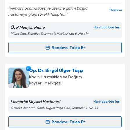
yılmaz hocama tavsiye üzerine gittim başka
Devamı
hastaneye gidip sürekli takipte...
Özel Muayenehane
Haritada Göster
Millet Cad, Belediye Durmaz İş Merkezi Kat 6, No 614
Randevu Talep Et
Randevu Takvimi Talebi
Prof. Dr. Yılmaz Şahin
için randevu takvimi talebi
Op. Dr. Birgül Ülger Taşçı
oluşturun. Size bu uzmandan randevu almanız için bir
Kadın Hastalıkları ve Doğum
takvim hazırlandığında e-posta ile bilgilendireceğiz.
Kayseri
, Melikgazi
E-posta Adresiniz
Memorial Kayseri Hastanesi
Haritada Göster
Örnekevler Mah. Salih Avgun Paşa Cad, Temizel Sk. No: 13
Kişisel verilerimin işlenmesine ilişkin
Aydınlatma
Randevu Talep Et
Randevu Takvimi Talebi
Metni
'ni okudum ve kişisel verilerimin belirtilen