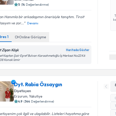
5
(
14
Değerlendirme)
an Hanımla bir arkadaşımın önerisiyle tanıştım. Tiroit
ka
asıyım ve zor...
Devamı
dres
1
Online Görüşme
t Zişan Köşk
Haritada Göster
et Kaptan Şair Eşref Bulvarı Karaahmetoğlu İş Merkezi No22 K6
08 Konak İzmir
Dyt. Rabia Özsaygın
Diyetisyen
Erzurum
, Yakutiye
4.9
(
344
Değerlendirme)
etisyenim çok ilgili ve ulaşılabilir. Listeleri hayatıma göre