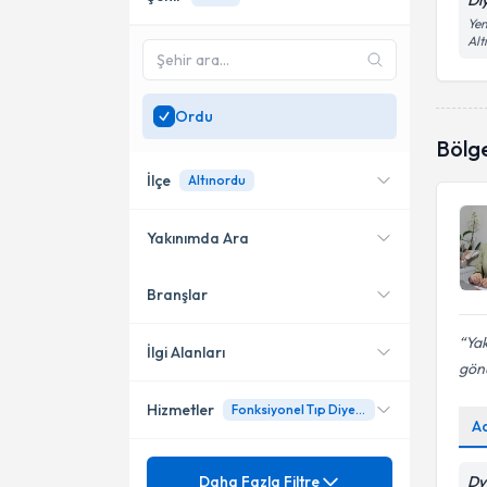
Di
Yen
Al
Ordu
Bölg
İlçe
Altınordu
Yakınımda Ara
Branşlar
Konumuma yakın uzmanları
Altınordu
göster
Yak
İlgi Alanları
gönü
Hizmetler
Fonksiyonel Tıp Diyetisyenliği
Diyetisyen
A
Ünvan
Aşırı Kilo Alımı
Daha Fazla Filtre
Dy