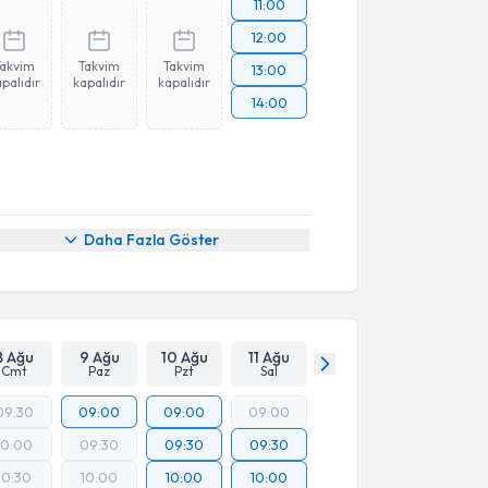
11:00
12:00
Takvim
Takvim
Takvim
13:00
palıdır
kapalıdır
kapalıdır
14:00
Daha Fazla Göster
8 Ağu
9 Ağu
10 Ağu
11 Ağu
Cmt
Paz
Pzt
Sal
09:30
09:00
09:00
09:00
10:00
09:30
09:30
09:30
10:30
10:00
10:00
10:00