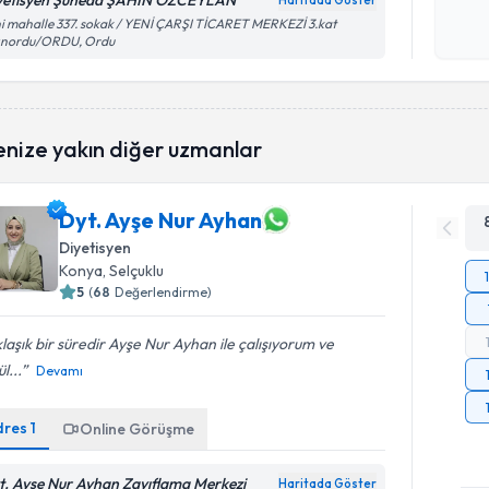
yetisyen Şüheda ŞAHİN ÖZCEYLAN
Haritada Göster
Kişisel
i mahalle 337. sokak / YENİ ÇARŞI TİCARET MERKEZİ 3.kat
tınordu/ORDU, Ordu
okudum
işlenm
enize yakın diğer uzmanlar
Dyt. Ayşe Nur Ayhan
Diyetisyen
Konya
, Selçuklu
5
(
68
Değerlendirme)
laşık bir süredir Ayşe Nur Ayhan ile çalışıyorum ve
l...
Devamı
dres
1
Online Görüşme
t. Ayşe Nur Ayhan Zayıflama Merkezi
Haritada Göster