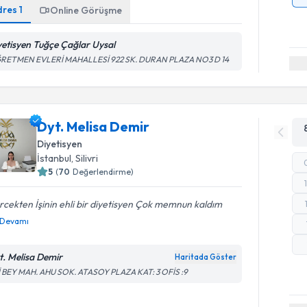
dres
1
Online Görüşme
yetisyen Tuğçe Çağlar Uysal
RETMEN EVLERİ MAHALLESİ 922 SK. DURAN PLAZA NO3 D 14
Dyt. Melisa Demir
Diyetisyen
İstanbul
, Silivri
5
(
70
Değerlendirme)
cekten İşinin ehli bir diyetisyen Çok memnun kaldım
Devamı
t. Melisa Demir
Haritada Göster
İ BEY MAH. AHU SOK. ATASOY PLAZA KAT: 3 OFİS :9