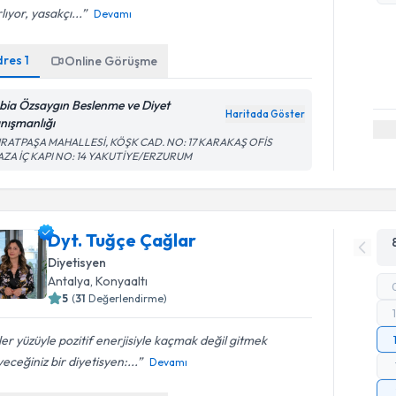
lıyor, yasakçı...
Devamı
dres
1
Online Görüşme
bia Özsaygın Beslenme ve Diyet
Haritada Göster
nışmanlığı
RATPAŞA MAHALLESİ, KÖŞK CAD. NO: 17 KARAKAŞ OFİS
AZA İÇ KAPI NO: 14 YAKUTİYE/ERZURUM
Dyt. Tuğçe Çağlar
Diyetisyen
Antalya
, Konyaaltı
5
(
31
Değerlendirme)
er yüzüyle pozitif enerjisiyle kaçmak değil gitmek
yeceğiniz bir diyetisyen:...
Devamı