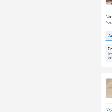
Ziş
hast
A
Dy
İsm
D6
Diy