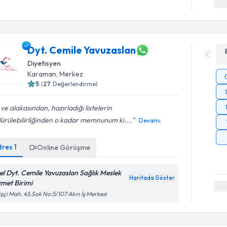
Dyt. Cemile Yavuzaslan
Diyetisyen
Karaman
, Merkez
5
(
27
Değerlendirme)
i ve alakasından, hazırladığı listelerin
ürülebilirliğinden o kadar memnunum ki....
Devamı
dres
1
Online Görüşme
el Dyt. Cemile Yavuzaslan Sağlık Meslek
Haritada Göster
zmet Birimi
işçi Mah. 45.Sok No:5/107 Akın İş Merkezi