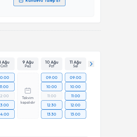
Randevu Talep Et
 verilerimin işlenmesine ilişkin
Aydınlatma Metni
'ni
 ve kişisel verilerimin belirtilen kapsamda
esini kabul ediyorum.
Takvim Talebini Gönder
8 Ağu
9 Ağu
10 Ağu
11 Ağu
Cmt
Paz
Pzt
Sal
10:00
09:00
09:00
11:00
10:00
10:00
12:00
11:00
11:00
Takvim
kapalıdır
13:00
12:30
12:00
14:00
13:30
13:00