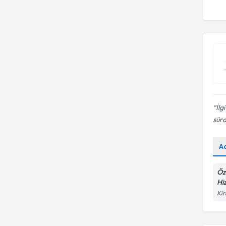
İlg
sürd
A
Öz
Hi
Kir