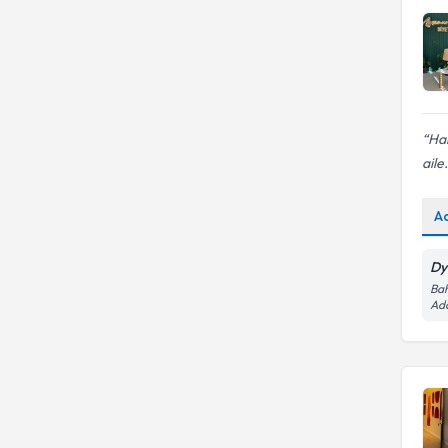
Har
aile.
A
Dy
Bah
Ada