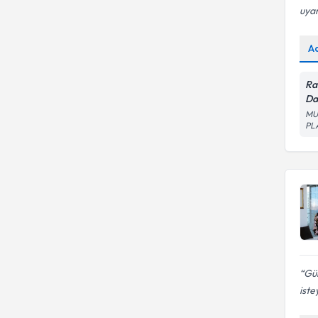
uyar
A
Ra
Da
MU
PL
Gül
iste