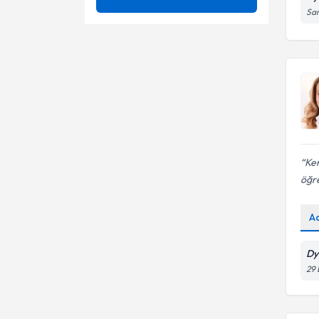
San
Diyabette beslenme ve insülin
Bölgesel zayıflama
takibi
Diyabette Beslenme
Diyabet/İnsülin direnci ve diyet
Dyt.
tedavisi
Fonksiyonel Beslenme
Duygusal Yeme Bozukluğu
Fonksiyonel Diyetisyen
Fonksiyonel Beslenme
Fonksiyonel Tıp Diyetisyeni
Fonksiyonel Tıp Diyetisyenliği
Ken
Fonksiyonel Tıp Diyetisyenliği
Fonksiyonel tıp diyet
öğre
Fonksiyonel ve Bütüncül
Fonksiyonel Tıp
Beslenme
A
Kilo Alma Diyetleri
İnsilün direncinde beslenme
danışmanlığı
Dy
Kilo Alma ve Kilo Verme
İnsülin direncinde beslenme
29 
Kilo alma diyetleri