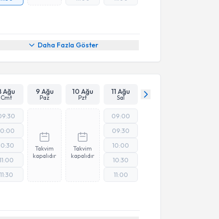
Daha Fazla Göster
8 Ağu
9 Ağu
10 Ağu
11 Ağu
Cmt
Paz
Pzt
Sal
09:30
09:00
10:00
09:30
10:30
10:00
Takvim
Takvim
kapalıdır
kapalıdır
11:00
10:30
11:30
11:00