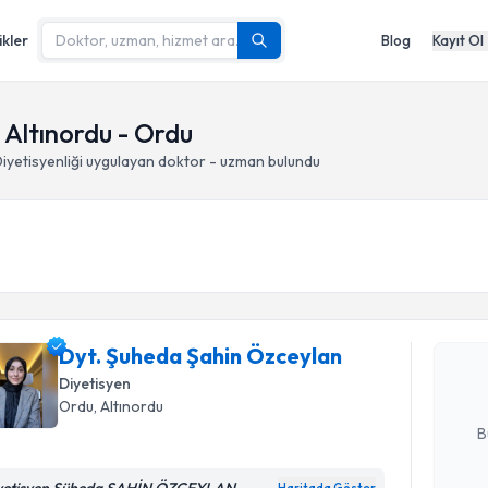
ikler
Blog
Kayıt Ol
, Altınordu - Ordu
iyetisyenliği
uygulayan doktor - uzman bulundu
Randevu T
Dyt. Şuhe
oluşturun. 
Dyt. Şuheda Şahin Özceylan
hazırlandığ
Diyetisyen
E-posta Ad
Ordu
, Altınordu
B