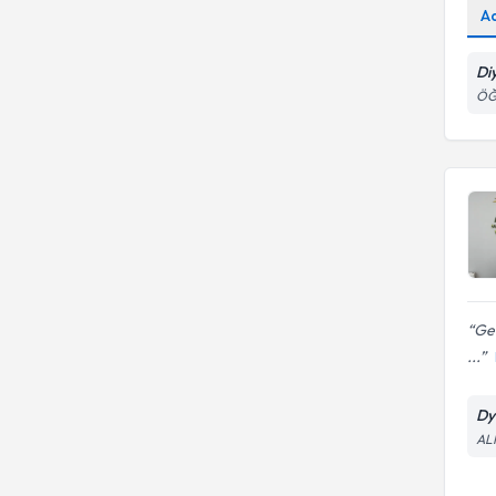
A
Di
ÖĞ
Ger
...
Dy
AL