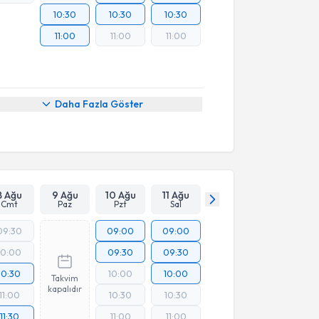
10:30
10:30
10:30
11:00
11:00
11:00
Daha Fazla Göster
8 Ağu
9 Ağu
10 Ağu
11 Ağu
Cmt
Paz
Pzt
Sal
09:30
09:00
09:00
10:00
09:30
09:30
10:30
10:00
10:00
Takvim
kapalıdır
11:00
10:30
10:30
11:30
11:00
11:00