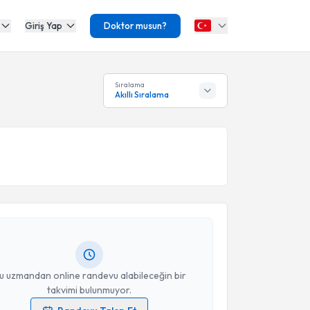
Giriş Yap
Doktor musun?
Sıralama
Akıllı Sıralama
akvimi Talebi
da Şahin Özceylan
için randevu takvimi talebi
Size bu uzmandan randevu almanız için bir takvim
ında e-posta ile bilgilendireceğiz.
resiniz
u uzmandan online randevu alabileceğin bir
takvimi bulunmuyor.