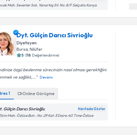
cak Mah. Sevenler Sok. Yanartaş Sit. No :8/F Selçuklu Konya
Dyt. Gülçin Darıcı Sivrioğlu
Diyetisyen
Bursa
, Nilüfer
5
(
118
Değerlendirme)
dinize özgü beslenme sürecinizin nasıl olması gerektiğini
nmek ve sağlıklı,...
Devamı
dres
1
Online Görüşme
t. Gülçin Darıcı Sivrioğlu
Haritada Göster
Ekim Mah. Özlüce Bulv . No :29 Kat :3 Daire :40 Time Özlüce