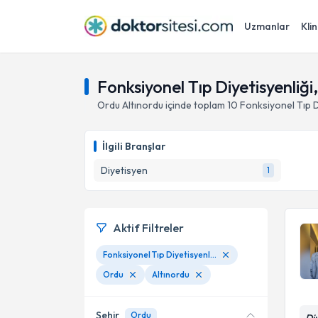
Uzmanlar
Klin
Fonksiyonel Tıp Diyetisyenliği
Ordu
Altınordu
içinde toplam
10
Fonksiyonel Tıp D
İlgili Branşlar
Diyetisyen
1
Aktif Filtreler
Fonksiyonel Tıp Diyetisyenliği
Ordu
Altınordu
Şehir
Ordu