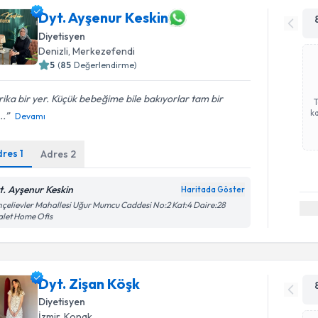
Dyt. Ayşenur Keskin
Diyetisyen
Denizli
, Merkezefendi
5
(
85
Değerlendirme)
ika bir yer. Küçük bebeğime bile bakıyorlar tam bir
ka
..
Devamı
dres
1
Adres
2
t. Ayşenur Keskin
Haritada Göster
çelievler Mahallesi Uğur Mumcu Caddesi No:2 Kat:4 Daire:28
let Home Ofis
Dyt. Zişan Köşk
Diyetisyen
İzmir
, Konak