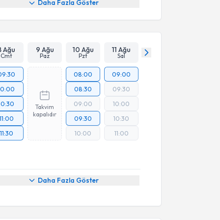
Daha Fazla Göster
8 Ağu
9 Ağu
10 Ağu
11 Ağu
Cmt
Paz
Pzt
Sal
09:30
08:00
09:00
10:00
08:30
09:30
10:30
09:00
10:00
Takvim
kapalıdır
11:00
09:30
10:30
11:30
10:00
11:00
Daha Fazla Göster