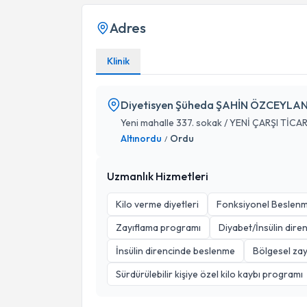
Adres
Klinik
Diyetisyen Şüheda ŞAHİN ÖZCEYLA
Yeni mahalle 337. sokak / YENİ ÇARŞI TİC
Altınordu
Ordu
/
Uzmanlık Hizmetleri
Kilo verme diyetleri
Fonksiyonel Beslen
Zayıflama programı
Diyabet/İnsülin diren
İnsülin direncinde beslenme
Bölgesel zay
Sürdürülebilir kişiye özel kilo kaybı programı