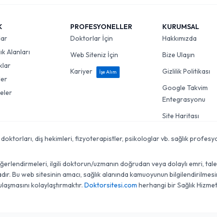
K
PROFESYONELLER
KURUMSAL
lar
Doktorlar İçin
Hakkımızda
k Alanları
Web Siteniz İçin
Bize Ulaşın
klar
Kariyer
Gizlilik Politikası
İşe Alım
ler
Google Takvim
eler
Entegrasyonu
Site Haritası
torları, diş hekimleri, fizyoterapistler, psikologlar vb. sağlık profesyon
lendirmeleri, ilgili doktorun/uzmanın doğrudan veya dolaylı emri, talebi, 
r. Bu web sitesinin amacı, sağlık alanında kamuoyunun bilgilendirilmesini
ulaşmasını kolaylaştırmaktır.
Doktorsitesi.com
herhangi bir Sağlık Hizmet