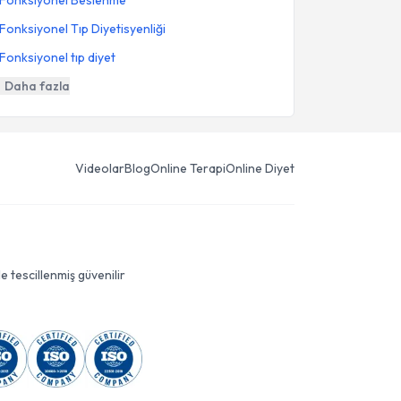
Fonksiyonel Beslenme
Fonksiyonel Tıp Diyetisyenliği
Fonksiyonel tıp diyet
Daha fazla
Videolar
Blog
Online Terapi
Online Diyet
le tescillenmiş güvenilir