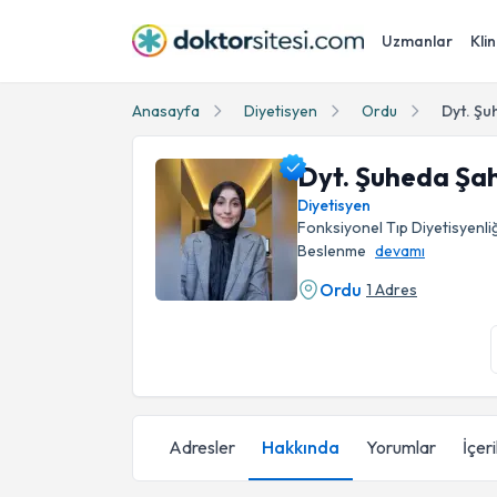
Uzmanlar
Klin
Anasayfa
Diyetisyen
Ordu
Dyt. Şu
Dyt. Şuheda Şa
Diyetisyen
Fonksiyonel Tıp Diyetisyenliğ
Beslenme
devamı
Ordu
1 Adres
Dyt. Şuheda Şahin Özceylan Profil Fotoğrafı
Adresler
Hakkında
Yorumlar
İçer