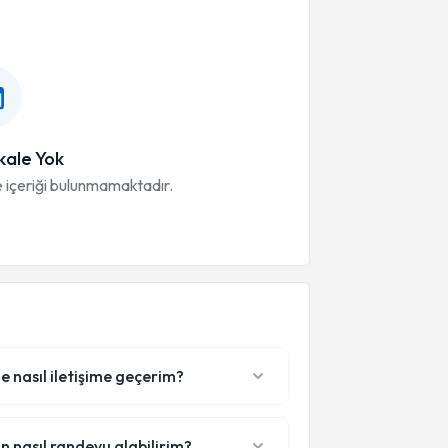
ale Yok
 içeriği bulunmamaktadır.
e nasıl iletişime geçerim?
n nasıl randevu alabilirim?