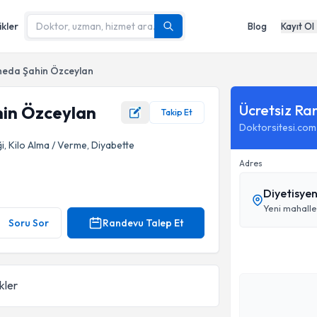
ikler
Blog
Kayıt Ol
heda Şahin Özceylan
Ücretsiz Ra
hin Özceylan
Takip Et
Doktorsitesi.com
i, Kilo Alma / Verme, Diyabette
Adres
Diyetisy
Soru Sor
Randevu Talep Et
ikler