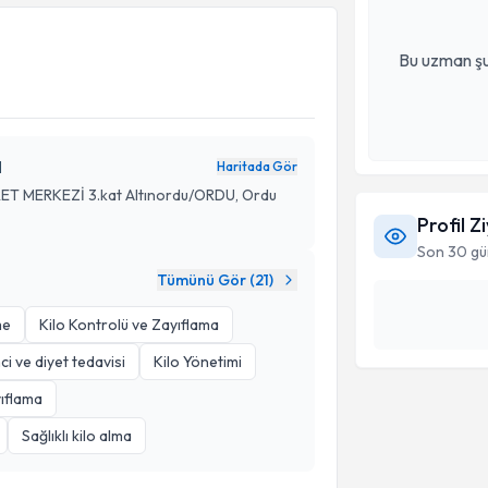
Bu uzman şu
N
Haritada Gör
ARET MERKEZİ 3.kat Altınordu/ORDU, Ordu
Profil Z
Son 30 gü
Tümünü Gör (
21
)
me
Kilo Kontrolü ve Zayıflama
ci ve diyet tedavisi
Kilo Yönetimi
ıflama
Sağlıklı kilo alma