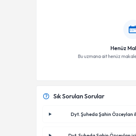
Henüz Mak
Bu uzmana ait henüz makale
Sık Sorulan Sorular
Dyt. Şuheda Şahin Özceylan il
Dyt. Şuheda Şahin Özceylan içi