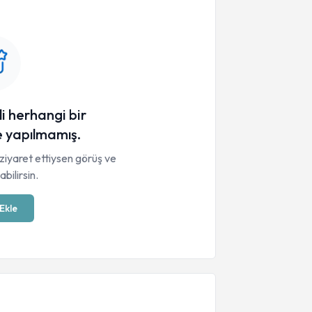
li herhangi bir
 yapılmamış.
ziyaret ettiysen görüş ve
bilirsin.
Ekle