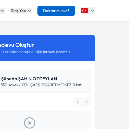
Giriş Yap
Doktor musun?
ndevu Oluştur
 üzerinden randevu oluşturmak ücretsiz.
en Şüheda ŞAHİN ÖZCEYLAN
Yeni mahalle 337. sokak / YENİ ÇARŞI TİCARET MERKEZİ 3.kat Altınordu/ORDU, Ordu