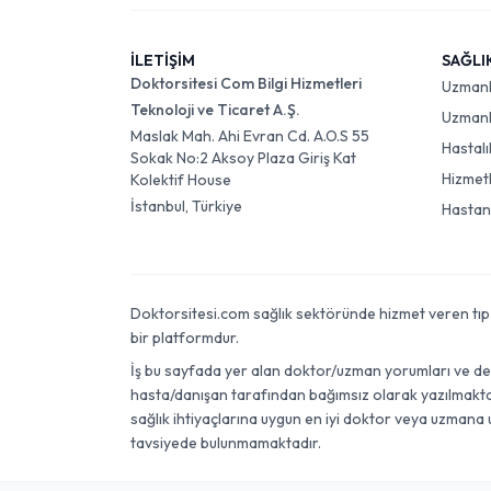
İLETİŞİM
SAĞLI
Doktorsitesi Com Bilgi Hizmetleri
Uzman
Teknoloji ve Ticaret A.Ş.
Uzmanlı
Maslak Mah. Ahi Evran Cd. A.O.S 55
Hastalı
Sokak No:2 Aksoy Plaza Giriş Kat
Hizmet
Kolektif House
İstanbul, Türkiye
Hastan
Doktorsitesi.com sağlık sektöründe hizmet veren tıp dok
bir platformdur.
İş bu sayfada yer alan doktor/uzman yorumları ve değer
hasta/danışan tarafından bağımsız olarak yazılmaktadı
sağlık ihtiyaçlarına uygun en iyi doktor veya uzmana 
tavsiyede bulunmamaktadır.