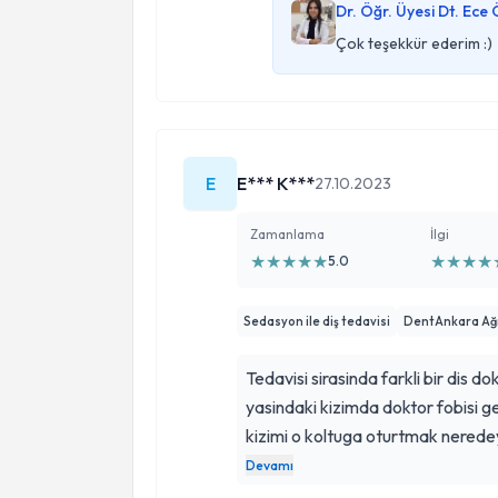
Dr. Öğr. Üyesi Dt. Ece
Çok teşekkür ederim :)
E
E*** K***
27.10.2023
Zamanlama
İlgi
★
★
★
★
★
★
★
★
★
5.0
Sedasyon ile diş tedavisi
DentAnkara Ağız 
Tedavisi sirasinda farkli bir dis d
yasindaki kizimda doktor fobisi ge
kizimi o koltuga oturtmak neredey
naif ve bilgili tavirlari hem bizim 
Devamı
tedavi ihtiyaci olan dis sayisi cok