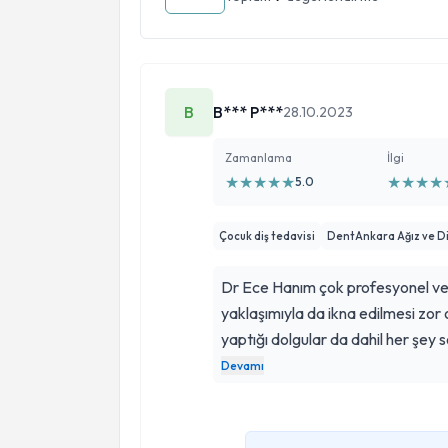
B
B*** P***
28.10.2023
Zamanlama
İlgi
★
★
★
★
★
★
★
★
★
5.0
Çocuk diş tedavisi
DentAnkara Ağız ve Diş 
Dr Ece Hanım çok profesyonel ve başarılı bi
yaklaşımıyla da ikna edilmesi zor o
yaptığı dolgular da dahil her şey sorunsuz geçti, çok güzel ve estetik
oldu. Kendisine sonsuz teşekkürle
Devamı