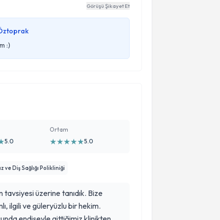
Görüşü Şikayet Et
k ki bizim 10 disimizde sıkıntı olmasi
in zor olmasi nedeniyle sedasyonu
 Öztoprak
ti bize.Ece hocamizin bilgisine ilgisine
m :)
Ortam
★
★
★
★
★
★
5.0
5.0
ve Diş Sağlığı Polikliniği
tavsiyesi üzerine tanıdık. Bize
ı, ilgili ve güleryüzlu bir hekim.
cunda endişeyle gittiğimiz klinikten,