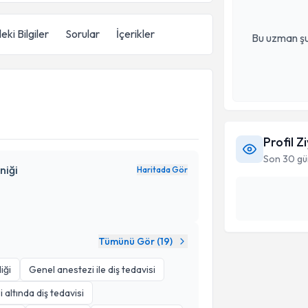
eki Bilgiler
Sorular
İçerikler
Bu uzman şu
Profil Z
Son 30 gü
niği
Haritada Gör
Tümünü Gör (
19
)
iği
Genel anestezi ile diş tedavisi
 altında diş tedavisi