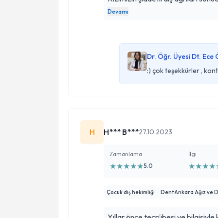
sedasyonla diş tedavisi planlaması
Devamı
tümüne cevap aldık. İslem günü a
sürede tüm dişler tedavi edildi. 
atlatmamıza vesile olan Ece hoc
Dr. Öğr. Üyesi Dt. Ece
:) çok teşekkürler , kon
H
H*** B***
27.10.2023
Zamanlama
İlgi
★
★
★
★
★
★
★
★
★
5.0
Çocuk diş hekimliği
DentAnkara Ağız ve Diş
Yıllar önce tecrübesi ve bilgisiyle