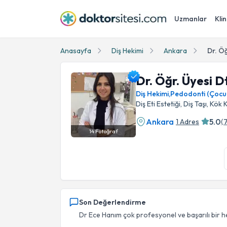
Uzmanlar
Klin
Anasayfa
Diş Hekimi
Ankara
Dr. Ö
Dr. Öğr. Üyesi D
Diş Hekimi
,
Pedodonti (Çocuk 
Diş Eti Estetiği, Diş Taşı, Kök
Ankara
5.0
1 Adres
(
14
Fotoğraf
Dr. Öğr. Üyesi Dt. Ece Öztoprak Profil Fotoğr
Son Değerlendirme
Dr Ece Hanım çok profesyonel ve başarılı bir hek