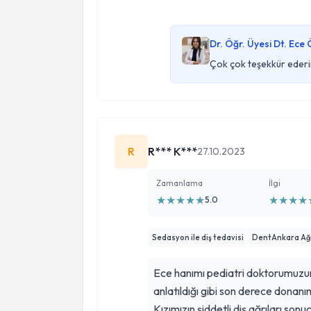
ece ablasina tedavi olurdu.Ne yazi
ve bizim sehir disinda gitgelimiz
Dr. Öğr. Üyesi Dt. Ece
tercih ettik.Herzaman iyi ki dedirt
Çok çok teşekkür ederi
sonsuz tesekkurler..
R
R*** K***
27.10.2023
Zamanlama
İlgi
★
★
★
★
★
★
★
★
★
5.0
Sedasyon ile diş tedavisi
DentAnkara Ağız 
Ece hanımı pediatri doktorumuzun 
anlatıldığı gibi son derece donanıml
Kızımızın şiddetli diş ağrıları sonu