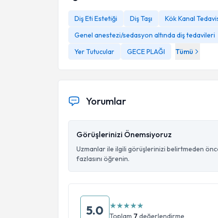
Diş Eti Estetiği
Diş Taşı
Kök Kanal Tedavi
Genel anestezi/sedasyon altında diş tedavileri
Yer Tutucular
GECE PLAĞI
Tümü
Yorumlar
Görüşlerinizi Önemsiyoruz
Uzmanlar ile ilgili görüşlerinizi belirtmeden ön
fazlasını öğrenin.
★
★
★
★
★
5.0
Toplam
7
değerlendirme