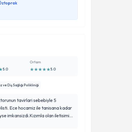
 Öztoprak
Ortam
★
★
★
★
★
★
5.0
5.0
ve Diş Sağlığı Polikliniği
oktorunun tavirlari sebebiyle 5
listi. Ece hocamiz ile tanisana kadar
se imkansizdi.Kızımla olan iletisimi
hem de kizimizin kalbini fethetti.aslinda
 fazla olmasaydi kizim yine gozu kapali