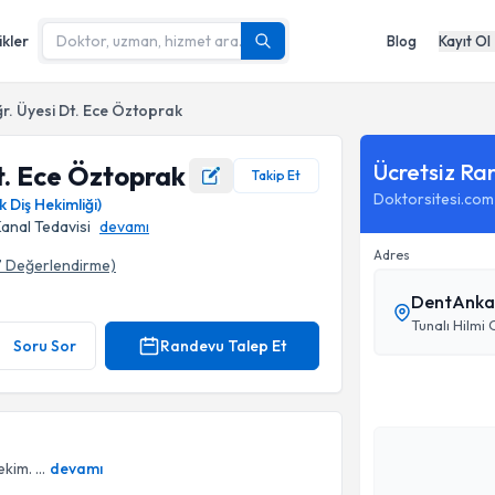
ikler
Blog
Kayıt Ol
ğr. Üyesi Dt. Ece Öztoprak
Ücretsiz Ra
t. Ece Öztoprak
Takip Et
Doktorsitesi.com
Diş Hekimliği)
 Kanal Tedavisi
devamı
Adres
7
Değerlendirme)
DentAnkara
afı
Tunalı Hilmi
Soru Sor
Randevu Talep Et
im. ...
devamı