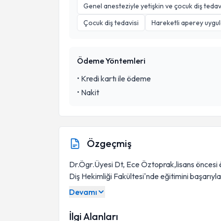
Genel anesteziyle yetişkin ve çocuk diş tedavi
Çocuk diş tedavisi
Hareketli aperey uygu
Ödeme Yöntemleri
•
Kredi kartı ile ödeme
•
Nakit
Özgeçmiş
Dr.Ögr.Üyesi Dt, Ece Öztoprak,lisans öncesi 
Diş Hekimliği Fakültesi'nde eğitimini başarıy
Devamı
İlgi Alanları