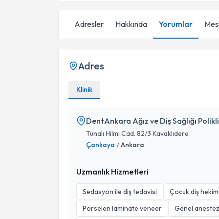
Adresler
Hakkında
Yorumlar
Mesl
Adres
Klinik
DentAnkara Ağız ve Diş Sağlığı Polikli
Tunalı Hilmi Cad. 82/3 Kavaklıdere
Çankaya
Ankara
/
Uzmanlık Hizmetleri
Sedasyon ile diş tedavisi
Çocuk diş hekiml
Porselen laminate veneer
Genel anestezi