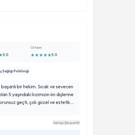
Ortam
★
★
★
★
★
★
5.0
5.0
Sağlığı Polikliniği
r hekim. Sıcak ve sevecen
lan 5 yaşındaki kızımızın ön dişlerine
r.
Görüşü Şikayet Et