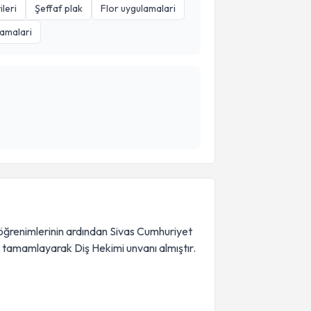
leri
Şeffaf plak
Flor uygulamalari
lamalari
öğrenimlerinin ardından Sivas Cumhuriyet
la tamamlayarak Diş Hekimi unvanı almıştır.