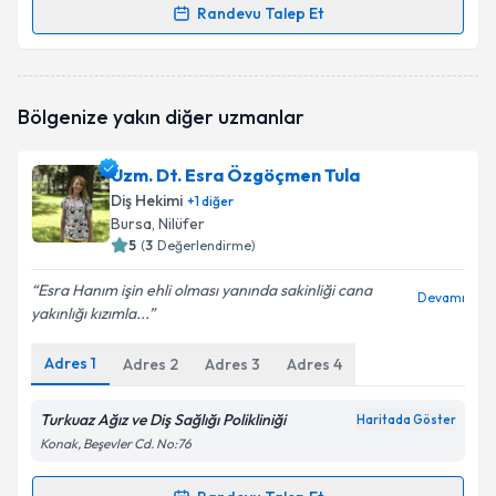
Randevu Talep Et
Randevu Takvimi Talebi
Dt. Şebnem Koçan
için randevu takvimi talebi
Bölgenize yakın diğer uzmanlar
oluşturun. Size bu uzmandan randevu almanız için bir
takvim hazırlandığında e-posta ile bilgilendireceğiz.
Uzm. Dt. Esra Özgöçmen Tula
E-posta Adresiniz
Diş Hekimi
+
1
diğer
Bursa
, Nilüfer
5
(
3
Değerlendirme)
Esra Hanım işin ehli olması yanında sakinliği cana
Kişisel verilerimin işlenmesine ilişkin
Aydınlatma
Devamı
yakınlığı kızımla...
Metni
'ni okudum ve kişisel verilerimin belirtilen
kapsamda işlenmesini kabul ediyorum.
Adres
1
Adres
2
Adres
3
Adres
4
Takvim Talebini Gönder
Turkuaz Ağız ve Diş Sağlığı Polikliniği
Haritada Göster
Konak, Beşevler Cd. No:76