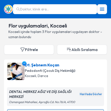
Doktor, klinik ara...
Flor uygulamalari, Kocaeli
Kocaeli
içinde toplam
3
Flor uygulamalari
uygulayan doktor -
uzman bulundu
Filtrele
Akıllı Sıralama
Dt. Şebnem Koçan
Pedodonti (Çocuk Diş Hekimliği)
Kocaeli
, Darıca
DENTAL MERKEZ AĞIZ VE DİŞ SAĞLIĞI
Haritada Göster
MERKEZİ
Osmangazi Mahallesi, Aşıroğlu Cd. No:76/A, 41700