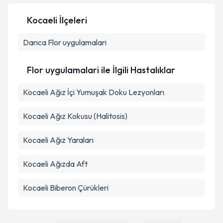
Kocaeli İlçeleri
Kişisel verilerimin işlenmesine ilişkin
Aydınlatma
Darıca
Flor uygulamalari
Metni
'ni okudum ve kişisel verilerimin belirtilen
kapsamda işlenmesini kabul ediyorum.
Flor uygulamalari ile İlgili Hastalıklar
Takvim Talebini Gönder
Kocaeli Ağız İçi Yumuşak Doku Lezyonları
Kocaeli Ağız Kokusu (Halitosis)
Kocaeli Ağız Yaraları
Kocaeli Ağızda Aft
Kocaeli Biberon Çürükleri