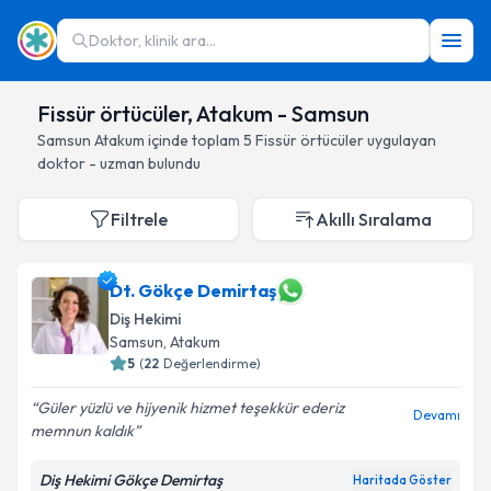
Doktor, klinik ara...
Fissür örtücüler, Atakum - Samsun
Samsun
Atakum
içinde toplam
5
Fissür örtücüler
uygulayan
doktor - uzman bulundu
Filtrele
Akıllı Sıralama
Dt. Gökçe Demirtaş
Diş Hekimi
Samsun
, Atakum
5
(
22
Değerlendirme)
Güler yüzlü ve hijyenik hizmet teşekkür ederiz
Devamı
memnun kaldık
Diş Hekimi Gökçe Demirtaş
Haritada Göster