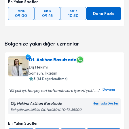
En Yakın Saatler
Yarın
Yarın
Yarın
Daha Fazla
09:00
09:45
10:30
Bölgenize yakın diğer uzmanlar
Dt. Aslıhan Rasulzade
Diş Hekimi
Samsun
, İlkadım
5
(
41
Değerlendirme)
Devamı
Eli çok iyi, herşey net kafamda soru işareti yok! ....
Diş Hekimi Aslıhan Rasulzade
Haritada Göster
Bahçelievler, İstiklal Cd. No:160 K:1 D:10, 55000
En Yakın Saatler