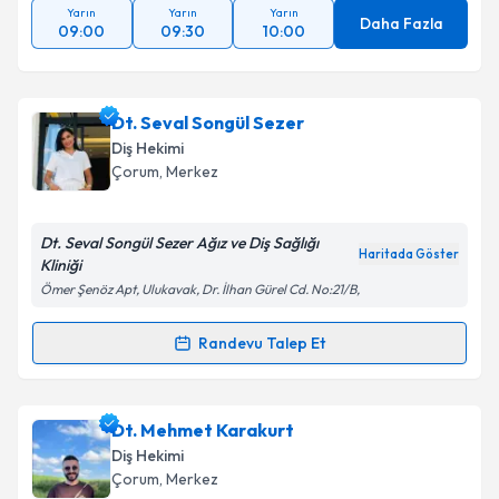
Yarın
Yarın
Yarın
Daha Fazla
09:00
09:30
10:00
Dt. Seval Songül Sezer
Diş Hekimi
Çorum
, Merkez
Dt. Seval Songül Sezer Ağız ve Diş Sağlığı
Haritada Göster
Kliniği
Ömer Şenöz Apt, Ulukavak, Dr. İlhan Gürel Cd. No:21/B,
Randevu Talep Et
Randevu Takvimi Talebi
Dt. Seval Songül Sezer
için randevu takvimi talebi
Dt. Mehmet Karakurt
oluşturun. Size bu uzmandan randevu almanız için bir
Diş Hekimi
takvim hazırlandığında e-posta ile bilgilendireceğiz.
Çorum
, Merkez