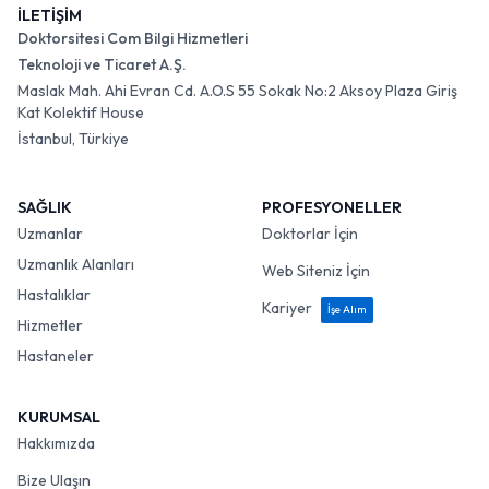
İLETİŞİM
Doktorsitesi Com Bilgi Hizmetleri
Teknoloji ve Ticaret A.Ş.
Maslak Mah. Ahi Evran Cd. A.O.S 55 Sokak No:2 Aksoy Plaza Giriş
Kat Kolektif House
İstanbul, Türkiye
SAĞLIK
PROFESYONELLER
Uzmanlar
Doktorlar İçin
Uzmanlık Alanları
Web Siteniz İçin
Hastalıklar
Kariyer
İşe Alım
Hizmetler
Hastaneler
KURUMSAL
Hakkımızda
Bize Ulaşın