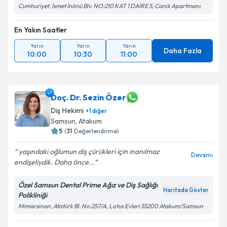
Cumhuriyet, İsmet İnönü Blv. NO:210 KAT 1 DAİRE 5, Canik Apartmanı
En Yakın Saatler
Yarın
Yarın
Yarın
Daha Fazla
10:00
10:30
11:00
Doç. Dr. Sezin Özer
Diş Hekimi
+
1
diğer
Samsun
, Atakum
5
(
31
Değerlendirme)
yaşındaki oğlumun diş çürükleri için inanılmaz
Devamı
endişeliydik. Daha önce...
Özel Samsun Dental Prime Ağız ve Diş Sağlığı
Haritada Göster
Polikliniği
Mimarsinan, Atatürk Bl. No:257/A, Lotus Evleri 55200 Atakum/Samsun