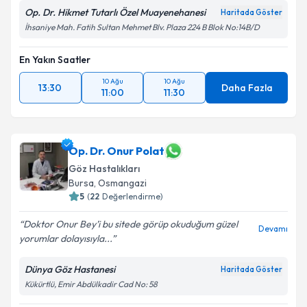
Op. Dr. Hikmet Tutarlı Özel Muayenehanesi
Haritada Göster
İhsaniye Mah. Fatih Sultan Mehmet Blv. Plaza 224 B Blok No:14B/D
En Yakın Saatler
10 Ağu
10 Ağu
13:30
Daha Fazla
11:00
11:30
Op. Dr. Onur Polat
Göz Hastalıkları
Bursa
, Osmangazi
5
(
22
Değerlendirme)
Doktor Onur Bey’i bu sitede görüp okuduğum güzel
Devamı
yorumlar dolayısıyla...
Dünya Göz Hastanesi
Haritada Göster
Kükürtlü, Emir Abdülkadir Cad No: 58