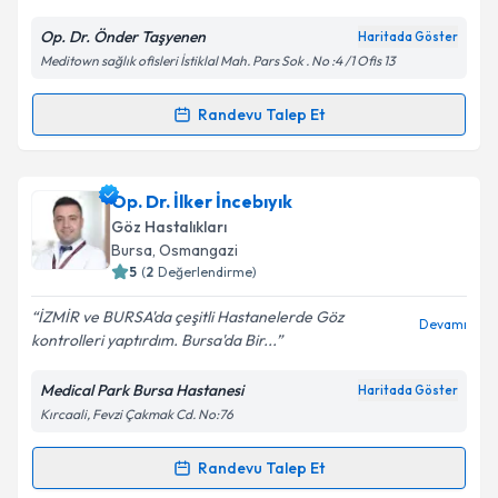
E-posta Adresiniz
Op. Dr. Önder Taşyenen
Haritada Göster
Meditown sağlık ofisleri İstiklal Mah. Pars Sok . No :4 /1 Ofis 13
Kişisel verilerimin işlenmesine ilişkin
Aydınlatma
Randevu Talep Et
Randevu Takvimi Talebi
Metni
'ni okudum ve kişisel verilerimin belirtilen
kapsamda işlenmesini kabul ediyorum.
Op. Dr. Önder Taşyenen
için randevu takvimi talebi
Op. Dr. İlker İncebıyık
oluşturun. Size bu uzmandan randevu almanız için bir
Takvim Talebini Gönder
Göz Hastalıkları
takvim hazırlandığında e-posta ile bilgilendireceğiz.
Bursa
, Osmangazi
5
(
2
Değerlendirme)
E-posta Adresiniz
İZMİR ve BURSA'da çeşitli Hastanelerde Göz
Devamı
kontrolleri yaptırdım. Bursa'da Bir...
Medical Park Bursa Hastanesi
Haritada Göster
Kişisel verilerimin işlenmesine ilişkin
Aydınlatma
Kırcaali, Fevzi Çakmak Cd. No:76
Metni
'ni okudum ve kişisel verilerimin belirtilen
kapsamda işlenmesini kabul ediyorum.
Randevu Talep Et
Randevu Takvimi Talebi