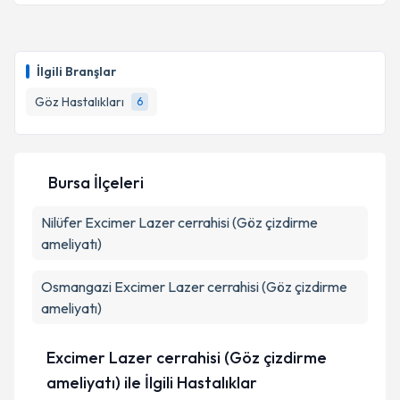
Takvim Talebini Gönder
Op. Dr. İlker İncebıyık
için randevu takvimi talebi
oluşturun. Size bu uzmandan randevu almanız için bir
İlgili Branşlar
takvim hazırlandığında e-posta ile bilgilendireceğiz.
Göz Hastalıkları
6
E-posta Adresiniz
Bursa İlçeleri
Kişisel verilerimin işlenmesine ilişkin
Aydınlatma
Nilüfer
Excimer Lazer cerrahisi (Göz çizdirme
Metni
'ni okudum ve kişisel verilerimin belirtilen
kapsamda işlenmesini kabul ediyorum.
ameliyatı)
Osmangazi
Excimer Lazer cerrahisi (Göz çizdirme
Takvim Talebini Gönder
ameliyatı)
Excimer Lazer cerrahisi (Göz çizdirme
ameliyatı) ile İlgili Hastalıklar