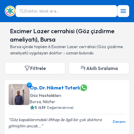
Doktor, klinik ara...
Excimer Lazer cerrahisi (Göz çizdirme
ameliyatı), Bursa
Bursa
içinde toplam
6
Excimer Lazer cerrahisi (Göz çizdirme
ameliyatı)
uygulayan doktor - uzman bulundu
Filtrele
Akıllı Sıralama
Op. Dr. Hikmet Tutarlı
Göz Hastalıkları
Bursa
, Nilüfer
5
(
439
Değerlendirme)
Göz kapaklarımdaki iltihap ile ilgili bir çok doktora
Devamı
gitmiştim ancak...