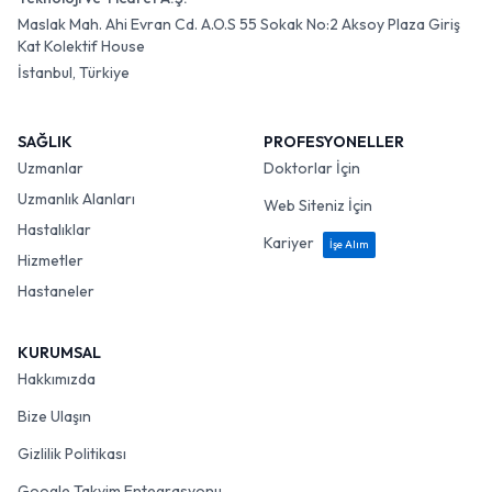
Maslak Mah. Ahi Evran Cd. A.O.S 55 Sokak No:2 Aksoy Plaza Giriş
Kat Kolektif House
İstanbul, Türkiye
SAĞLIK
PROFESYONELLER
Uzmanlar
Doktorlar İçin
Uzmanlık Alanları
Web Siteniz İçin
Hastalıklar
Kariyer
İşe Alım
Hizmetler
Hastaneler
KURUMSAL
Hakkımızda
Bize Ulaşın
Gizlilik Politikası
Google Takvim Entegrasyonu