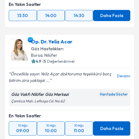
En Yakın Saatler
13:30
14:00
14:30
Daha Fazla
Op. Dr. Yeliz Acar
Göz Hastalıkları
Bursa
, Nilüfer
4.9
(
5
Değerlendirme)
Öncelikle sayın Yeliz Açar doktoruma teşekkürü borç
Devamı
bilirim.zira yaklaşık ...
Göz Vakfı Nilüfer Göz Merkezi
Haritada Göster
Çamlıca Mah. Lefkoşa Cd. No:62
En Yakın Saatler
10 Ağu
10 Ağu
10 Ağu
Daha Fazla
09:00
10:00
11:00