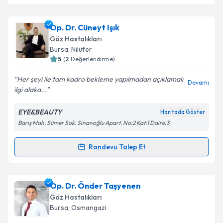
Op. Dr. Cüneyt Işık
Göz Hastalıkları
Bursa
, Nilüfer
5
(
2
Değerlendirme)
Her şeyi ile tam kadro bekleme yapılmadan açıklamalı
Devamı
ilgi alaka...
EYE&BEAUTY
Haritada Göster
Barış Mah. Sümer Sok. Sinanoğlu Apart. No:2 Kat:1 Daire:3
Randevu Talep Et
Randevu Takvimi Talebi
Op. Dr. Cüneyt Işık
için randevu takvimi talebi
Op. Dr. Önder Taşyenen
oluşturun. Size bu uzmandan randevu almanız için bir
Göz Hastalıkları
takvim hazırlandığında e-posta ile bilgilendireceğiz.
Bursa
, Osmangazi