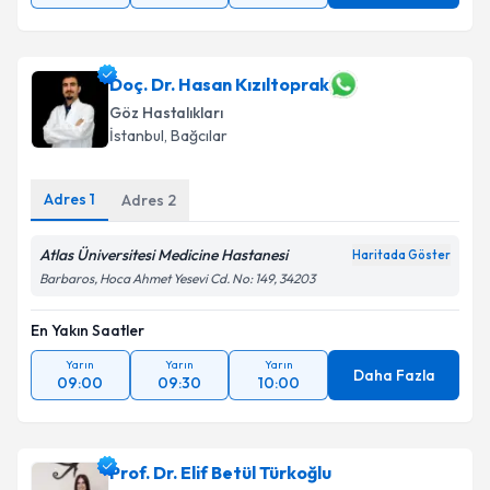
Doç. Dr. Hasan Kızıltoprak
Göz Hastalıkları
İstanbul
,
Bağcılar
Adres
1
Adres
2
Atlas Üniversitesi Medicine Hastanesi
Haritada Göster
Barbaros, Hoca Ahmet Yesevi Cd. No: 149, 34203
En Yakın Saatler
Yarın
Yarın
Yarın
Daha Fazla
09:00
09:30
10:00
Prof. Dr. Elif Betül Türkoğlu