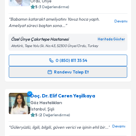
Ordu
,
Ünye
5
(
1
Değerlendirme)
Babamın katarakt ameliyatını Yavuz hoca yaptı.
Devamı
Ameliyat süreci baştan sona...
Özel Ünye Çakırtepe Hastanesi
Haritada Göster
Atatürk, Tepe Yolu Sk. No:43, 52300 Ünye/Ordu, Turkey
0 (850) 811 35 54
Randevu Takvimi Talebi
Randevu Talep Et
Op. Dr. Mehmet Yavuz Taşçı
için randevu takvimi
talebi oluşturun. Size bu uzmandan randevu almanız
Doç. Dr. Elif Ceren Yeşilkaya
için bir takvim hazırlandığında e-posta ile
bilgilendireceğiz.
Göz Hastalıkları
İstanbul
,
Şişli
E-posta Adresiniz
5
(
2
Değerlendirme)
Devamı
Güleryüzlü, ilgili, bilgili, güven verici ve işinin ehli bir...