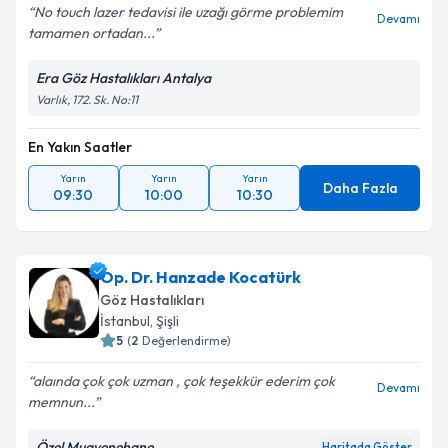
No touch lazer tedavisi ile uzağı görme problemim
Devamı
tamamen ortadan...
Era Göz Hastalıkları Antalya
Varlık, 172. Sk. No:11
En Yakın Saatler
Yarın
Yarın
Yarın
Daha Fazla
09:30
10:00
10:30
Op. Dr. Hanzade Kocatürk
Göz Hastalıkları
İstanbul
,
Şişli
5
(
2
Değerlendirme)
alaında çok çok uzman , çok teşekkür ederim çok
Devamı
memnun...
Özel Muayenehane
Haritada Göster