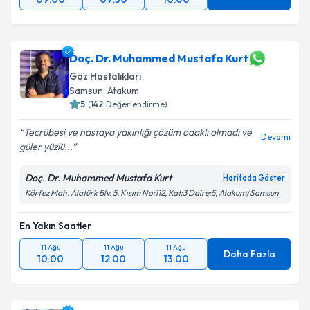
Doç. Dr. Muhammed Mustafa Kurt
Göz Hastalıkları
Samsun
,
Atakum
5
(
142
Değerlendirme)
Tecrübesi ve hastaya yakınlığı çözüm odaklı olmadı ve
Devamı
güler yüzlü...
Doç. Dr. Muhammed Mustafa Kurt
Haritada Göster
Körfez Mah. Atatürk Blv. 5. Kısım No:112, Kat:3 Daire:5, Atakum/Samsun
En Yakın Saatler
11 Ağu
11 Ağu
11 Ağu
Daha Fazla
10:00
12:00
13:00