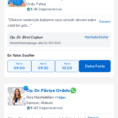
Ordu
,
Fatsa
5
(
14
Değerlendirme)
Glokom nedeniyle babamın uzun süredir devam eden
Devamı
ciddi bir göz...
Op. Dr. Birol Coşkun
Haritada Göster
Mustafakemalpaşa, Ata Cd. NO:10/A
En Yakın Saatler
Yarın
Yarın
Yarın
Daha Fazla
09:00
09:30
10:00
Op. Dr. Fikriye Ordulu
Göz Hastalıkları
+
1
diğer
Samsun
,
Atakum
5
(
47
Değerlendirme)
Devamı