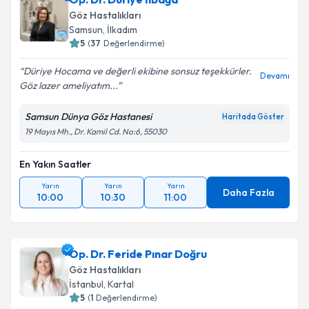
Göz Hastalıkları
Samsun
,
İlkadım
5
(
37
Değerlendirme)
Düriye Hocama ve değerli ekibine sonsuz teşekkürler.
Devamı
Göz lazer ameliyatım...
Samsun Dünya Göz Hastanesi
Haritada Göster
19 Mayıs Mh., Dr. Kamil Cd. No:6, 55030
En Yakın Saatler
Yarın
Yarın
Yarın
Daha Fazla
10:00
10:30
11:00
Op. Dr. Feride Pınar Doğru
Göz Hastalıkları
İstanbul
,
Kartal
5
(
1
Değerlendirme)