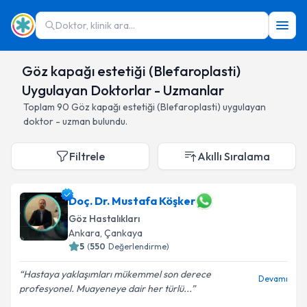
Doktor, klinik ara...
Göz kapağı estetiği (Blefaroplasti)
Uygulayan Doktorlar - Uzmanlar
Toplam
90
Göz kapağı estetiği (Blefaroplasti)
uygulayan
doktor - uzman bulundu.
Filtrele
Akıllı Sıralama
Doç. Dr. Mustafa Köşker
Göz Hastalıkları
Ankara
,
Çankaya
5
(
550
Değerlendirme)
Hastaya yaklaşımları mükemmel son derece
Devamı
profesyonel. Muayeneye dair her türlü...