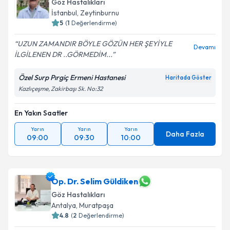
Göz Hastalıkları
İstanbul
,
Zeytinburnu
5
(
1
Değerlendirme)
UZUN ZAMANDIR BÖYLE GÖZÜN HER ŞEYİYLE
Devamı
İLGİLENEN DR ..GÖRMEDİM...
Özel Surp Pırgiç Ermeni Hastanesi
Haritada Göster
Kazlıçeşme, Zakirbaşı Sk. No:32
En Yakın Saatler
Yarın
Yarın
Yarın
Daha Fazla
09:00
09:30
10:00
Op. Dr. Selim Güldiken
Göz Hastalıkları
Antalya
,
Muratpaşa
4.8
(
2
Değerlendirme)