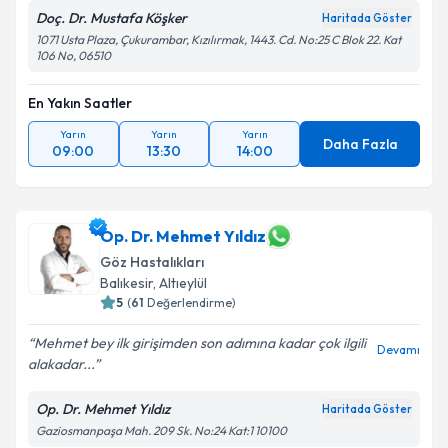
Doç. Dr. Mustafa Köşker
Haritada Göster
1071 Usta Plaza, Çukurambar, Kızılırmak, 1443. Cd. No:25 C Blok 22. Kat
106 No, 06510
En Yakın Saatler
Yarın
Yarın
Yarın
Daha Fazla
09:00
13:30
14:00
Op. Dr. Mehmet Yıldız
Göz Hastalıkları
Balıkesir
,
Altıeylül
5
(
61
Değerlendirme)
Mehmet bey ilk girişimden son adımına kadar çok ilgili
Devamı
alakadar...
Op. Dr. Mehmet Yıldız
Haritada Göster
Gaziosmanpaşa Mah. 209 Sk. No:24 Kat:1 10100