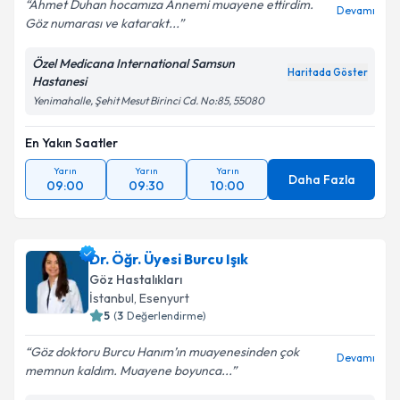
Ahmet Duhan hocamıza Annemi muayene ettirdim.
Devamı
Göz numarası ve katarakt...
Özel Medicana International Samsun
Haritada Göster
Hastanesi
Yenimahalle, Şehit Mesut Birinci Cd. No:85, 55080
En Yakın Saatler
Yarın
Yarın
Yarın
Daha Fazla
09:00
09:30
10:00
Dr. Öğr. Üyesi Burcu Işık
Göz Hastalıkları
İstanbul
,
Esenyurt
5
(
3
Değerlendirme)
Göz doktoru Burcu Hanım’ın muayenesinden çok
Devamı
memnun kaldım. Muayene boyunca...