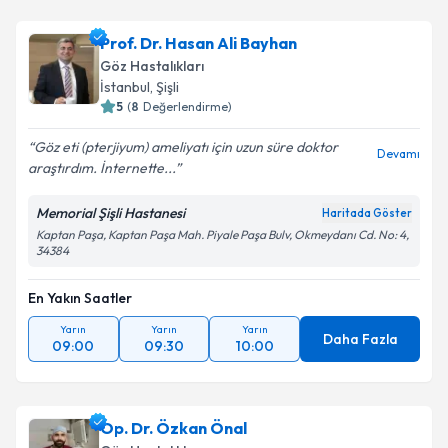
Prof. Dr. Hasan Ali Bayhan
Göz Hastalıkları
İstanbul
,
Şişli
5
(
8
Değerlendirme)
Göz eti (pterjiyum) ameliyatı için uzun süre doktor
Devamı
araştırdım. İnternette...
Memorial Şişli Hastanesi
Haritada Göster
Kaptan Paşa, Kaptan Paşa Mah. Piyale Paşa Bulv, Okmeydanı Cd. No: 4,
34384
En Yakın Saatler
Yarın
Yarın
Yarın
Daha Fazla
09:00
09:30
10:00
Op. Dr. Özkan Önal