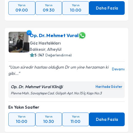
Yarın
Yarın
Yarın
Daha Fazla
09:00
09:30
10:00
Op. Dr. Mehmet Vural
Göz Hastalıkları
Balıkesir
,
Altıeylül
5
(
147
Değerlendirme)
Uzun süredir hastası olduğum Dr um yine herzaman ki
Devamı
gibi...
Op. Dr. Mehmet Vural Kliniği
Haritada Göster
Plevne Mah. Savaştepe Cad. Gülşah Apt. No:15 İç Kapı No:3
En Yakın Saatler
Yarın
Yarın
Yarın
Daha Fazla
10:00
10:30
11:00