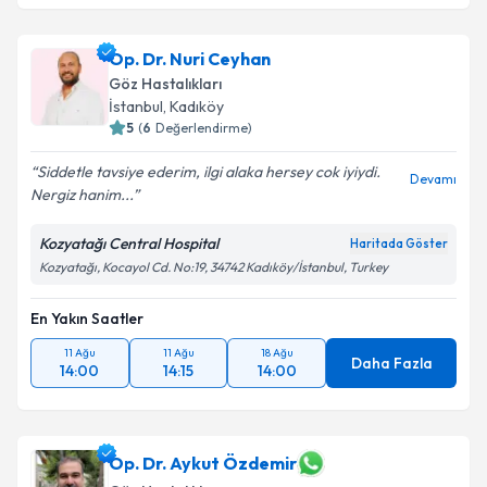
Op. Dr. Nuri Ceyhan
Göz Hastalıkları
İstanbul
,
Kadıköy
5
(
6
Değerlendirme)
Siddetle tavsiye ederim, ilgi alaka hersey cok iyiydi.
Devamı
Nergiz hanim...
Kozyatağı Central Hospital
Haritada Göster
Kozyatağı, Kocayol Cd. No:19, 34742 Kadıköy/İstanbul, Turkey
En Yakın Saatler
11 Ağu
11 Ağu
18 Ağu
Daha Fazla
14:00
14:15
14:00
Op. Dr. Aykut Özdemir