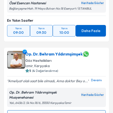
Özel Esencan Hastanesi
Haritada Göster
Bağlarçeşme Mah. 19 Mayıs Bulvarı No:18 Esenyurt / İSTANBUL
En Yakın Saatler
Yarın
Yarın
Yarın
Daha Fazla
09:00
09:30
10:00
Op. Dr. Behram Yıldırımşimşek
Göz Hastalıkları
İzmir
,
Karşıyaka
5
(
4
Değerlendirme)
Devamı
Ameliyat olalı saat bile olmadı, Ama doktor Bey o...
Op. Dr. Behram Yıldırımşimşek
Haritada Göster
Muayenehanesi
Yalı, 6436/2. Sk No:18/6, 35550 Karşıyaka/İzmir