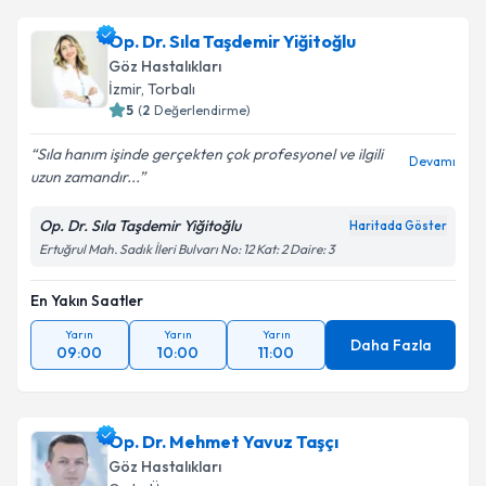
oluşturun. Size bu uzmandan randevu almanız için bir
Op. Dr. Sıla Taşdemir Yiğitoğlu
takvim hazırlandığında e-posta ile bilgilendireceğiz.
Göz Hastalıkları
E-posta Adresiniz
İzmir
,
Torbalı
5
(
2
Değerlendirme)
Sıla hanım işinde gerçekten çok profesyonel ve ilgili
Devamı
uzun zamandır...
Kişisel verilerimin işlenmesine ilişkin
Aydınlatma
Metni
'ni okudum ve kişisel verilerimin belirtilen
Op. Dr. Sıla Taşdemir Yiğitoğlu
Haritada Göster
kapsamda işlenmesini kabul ediyorum.
Ertuğrul Mah. Sadık İleri Bulvarı No: 12 Kat: 2 Daire: 3
En Yakın Saatler
Takvim Talebini Gönder
Yarın
Yarın
Yarın
Daha Fazla
09:00
10:00
11:00
Op. Dr. Mehmet Yavuz Taşçı
Göz Hastalıkları