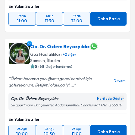
En Yakın Saatler
Yarın
Yarın
Yarın
Daha Fazla
11:00
11:30
12:00
Op. Dr. Özlem Beyazyıldız
Göz Hastalıkları
+
2
diğer
Samsun
,
İlkadım
5
(
68
Değerlendirme)
Özlem hocama çocuğumu genel kontrol için
Devamı
götürüyorum. İletişimi oldukça iyi;...
Op. Dr. Özlem Beyazyıldız
Haritada Göster
Su apartmanı, Bahçelievler, AbdülHamithak Caddesi Kat:1 No :3, 55070
En Yakın Saatler
26 Ağu
26 Ağu
26 Ağu
Daha Fazla
10:00
10:30
11:00