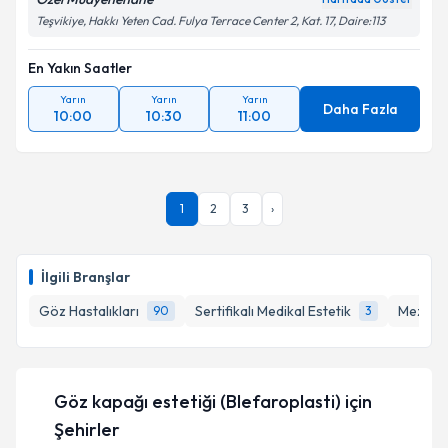
Teşvikiye, Hakkı Yeten Cad. Fulya Terrace Center 2, Kat. 17, Daire:113
En Yakın Saatler
Yarın
Yarın
Yarın
Daha Fazla
10:00
10:30
11:00
1
2
3
›
İlgili Branşlar
Göz Hastalıkları
Sertifikalı Medikal Estetik
Mezote
90
3
Göz kapağı estetiği (Blefaroplasti)
için
Şehirler