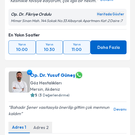
Kesinlikle tavsiye ediyorum, çok ilgili bir hekim.
Op. Dr. Fikriye Ordulu
Haritada Göster
Mimar Sinan Mah. 144 Sokak No:33 Albayrak Apartmanı Kat :2 Daire :7
En Yakın Saatler
Yarın
Yarın
Yarın
Daha Fazla
10:00
10:30
11:00
Op. Dr. Yusuf Güneş
Göz Hastalıkları
Mersin
,
Akdeniz
5
(
3
Değerlendirme)
Bahadır Şener vasıtasıyla önerilip gittim çok memnun
Devamı
kaldım
Adres
1
Adres
2