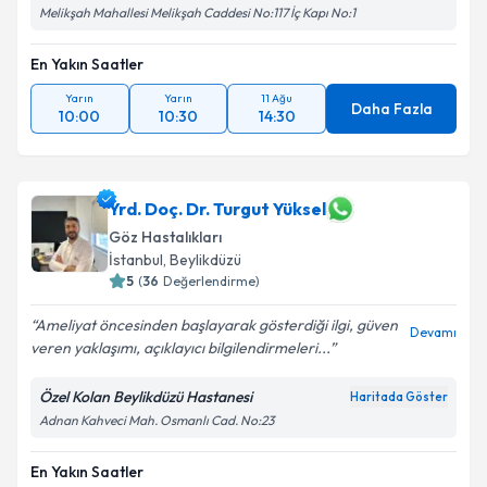
Melikşah Mahallesi Melikşah Caddesi No:117 İç Kapı No:1
En Yakın Saatler
Yarın
Yarın
11 Ağu
Daha Fazla
10:00
10:30
14:30
Yrd. Doç. Dr. Turgut Yüksel
Göz Hastalıkları
İstanbul
,
Beylikdüzü
5
(
36
Değerlendirme)
Ameliyat öncesinden başlayarak gösterdiği ilgi, güven
Devamı
veren yaklaşımı, açıklayıcı bilgilendirmeleri...
Özel Kolan Beylikdüzü Hastanesi
Haritada Göster
Adnan Kahveci Mah. Osmanlı Cad. No:23
En Yakın Saatler