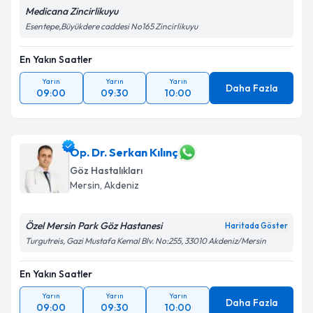
Medicana Zincirlikuyu
Kişisel verilerimin işlenmesine ilişkin
Aydınlatma
Esentepe,Büyükdere caddesi No165 Zincirlikuyu
Metni
'ni okudum ve kişisel verilerimin belirtilen
kapsamda işlenmesini kabul ediyorum.
En Yakın Saatler
Yarın
Yarın
Yarın
Daha Fazla
Takvim Talebini Gönder
09:00
09:30
10:00
Op. Dr. Serkan Kılınç
Göz Hastalıkları
Mersin
,
Akdeniz
Özel Mersin Park Göz Hastanesi
Haritada Göster
Turgutreis, Gazi Mustafa Kemal Blv. No:255, 33010 Akdeniz/Mersin
En Yakın Saatler
Yarın
Yarın
Yarın
Daha Fazla
09:00
09:30
10:00