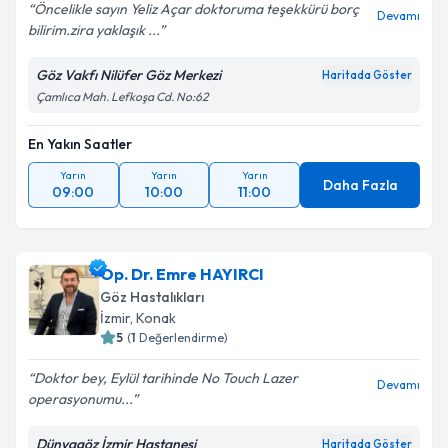
Öncelikle sayın Yeliz Açar doktoruma teşekkürü borç
Devamı
bilirim.zira yaklaşık ...
Göz Vakfı Nilüfer Göz Merkezi
Haritada Göster
Çamlıca Mah. Lefkoşa Cd. No:62
En Yakın Saatler
Yarın
Yarın
Yarın
Daha Fazla
09:00
10:00
11:00
Op. Dr. Emre HAYIRCI
Göz Hastalıkları
İzmir
,
Konak
5
(
1
Değerlendirme)
Doktor bey, Eylül tarihinde No Touch Lazer
Devamı
operasyonumu...
Dünyagöz İzmir Hastanesi
Haritada Göster