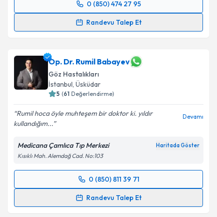
0 (850) 474 27 95
Randevu Takvimi Talebi
Randevu Talep Et
Op. Dr. Behram Yıldırımşimşek
için randevu takvimi
talebi oluşturun. Size bu uzmandan randevu almanız
için bir takvim hazırlandığında e-posta ile
Op. Dr. Rumil Babayev
bilgilendireceğiz.
Göz Hastalıkları
İstanbul
,
Üsküdar
E-posta Adresiniz
5
(
61
Değerlendirme)
Rumil hoca öyle muhteşem bir doktor ki. yıldır
Devamı
kullandığım...
Kişisel verilerimin işlenmesine ilişkin
Aydınlatma
Medicana Çamlıca Tıp Merkezi
Haritada Göster
Metni
'ni okudum ve kişisel verilerimin belirtilen
Kısıklı Mah. Alemdağ Cad. No:103
kapsamda işlenmesini kabul ediyorum.
0 (850) 811 39 71
Randevu Takvimi Talebi
Takvim Talebini Gönder
Randevu Talep Et
Op. Dr. Rumil Babayev
için randevu takvimi talebi