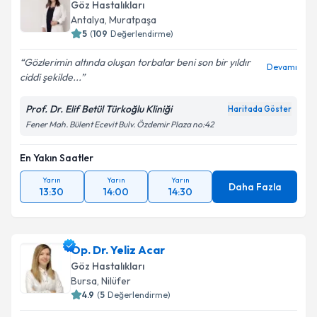
Göz Hastalıkları
Antalya
,
Muratpaşa
5
(
109
Değerlendirme)
Gözlerimin altında oluşan torbalar beni son bir yıldır
Devamı
ciddi şekilde...
Prof. Dr. Elif Betül Türkoğlu Kliniği
Haritada Göster
Fener Mah. Bülent Ecevit Bulv. Özdemir Plaza no:42
En Yakın Saatler
Yarın
Yarın
Yarın
Daha Fazla
13:30
14:00
14:30
Op. Dr. Yeliz Acar
Göz Hastalıkları
Bursa
,
Nilüfer
4.9
(
5
Değerlendirme)