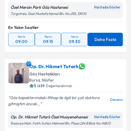
Özel Mersin Park Göz Hastanesi
Haritada Göster
Turgutreis, Gazi Mustafa Kemal Blv. No:255, 33010
En Yakın Saatler
Yarın
Yarın
Yarın
Daha Fazla
09:00
09:15
09:30
Op. Dr. Hikmet Tutarlı
Göz Hastalıkları
Bursa
,
Nilüfer
5
(
439
Değerlendirme)
Göz kapaklarımdaki iltihap ile ilgili bir çok doktora
Devamı
gitmiştim ancak...
Op. Dr. Hikmet Tutarlı Özel Muayenehanesi
Haritada Göster
İhsaniye Mah. Fatih Sultan Mehmet Blv. Plaza 224 B Blok No:14B/D