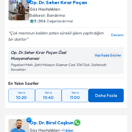
Op. Dr. Seher Kırar Poçan
Göz Hastalıkları
Balıkesir
,
Bandırma
5
(
306
Değerlendirme)
Çok memnun kaldım zaten sürekli işlem yaptırdığım
Devamı
bir doktor
Op. Dr.Seher Kırar Poçan Özel
Haritada Göster
Muayenehanesi
Paşakent Mah. Şehit Hüseyin Süzener Cad. 1061 Sok. Saltanatlı
Konakları
En Yakın Saatler
Yarın
Yarın
Yarın
Daha Fazla
10:20
10:40
11:00
Op. Dr. Birol Coşkun
Göz Hastalıkları
+
1
diğer