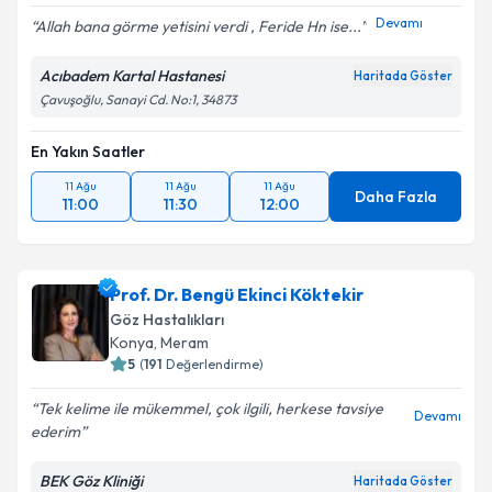
Devamı
Allah bana görme yetisini verdi , Feride Hn ise...
Acıbadem Kartal Hastanesi
Haritada Göster
Çavuşoğlu, Sanayi Cd. No:1, 34873
En Yakın Saatler
11 Ağu
11 Ağu
11 Ağu
Daha Fazla
11:00
11:30
12:00
Prof. Dr. Bengü Ekinci Köktekir
Göz Hastalıkları
Konya
,
Meram
5
(
191
Değerlendirme)
Tek kelime ile mükemmel, çok ilgili, herkese tavsiye
Devamı
ederim
BEK Göz Kliniği
Haritada Göster