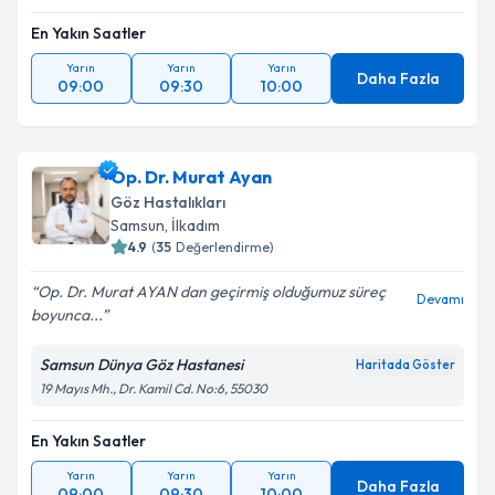
En Yakın Saatler
Yarın
Yarın
Yarın
Daha Fazla
09:00
09:30
10:00
Op. Dr. Murat Ayan
Göz Hastalıkları
Samsun
,
İlkadım
4.9
(
35
Değerlendirme)
Op. Dr. Murat AYAN dan geçirmiş olduğumuz süreç
Devamı
boyunca...
Samsun Dünya Göz Hastanesi
Haritada Göster
19 Mayıs Mh., Dr. Kamil Cd. No:6, 55030
En Yakın Saatler
Yarın
Yarın
Yarın
Daha Fazla
09:00
09:30
10:00