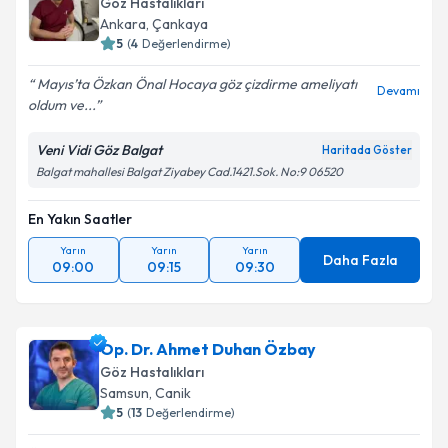
Göz Hastalıkları
Ankara
,
Çankaya
5
(
4
Değerlendirme)
Mayıs’ta Özkan Önal Hocaya göz çizdirme ameliyatı
Devamı
oldum ve...
Veni Vidi Göz Balgat
Haritada Göster
Balgat mahallesi Balgat Ziyabey Cad.1421.Sok. No:9 06520
En Yakın Saatler
Yarın
Yarın
Yarın
Daha Fazla
09:00
09:15
09:30
Op. Dr. Ahmet Duhan Özbay
Göz Hastalıkları
Samsun
,
Canik
5
(
13
Değerlendirme)