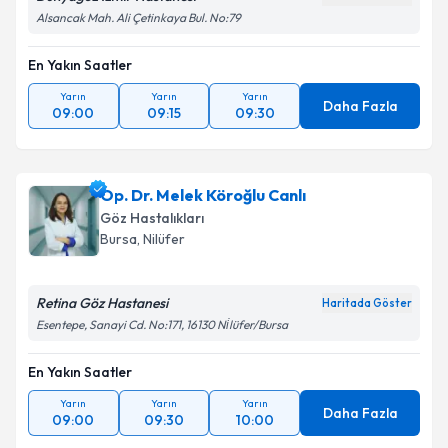
Alsancak Mah. Ali Çetinkaya Bul. No:79
En Yakın Saatler
Yarın
Yarın
Yarın
Daha Fazla
09:00
09:15
09:30
Op. Dr. Melek Köroğlu Canlı
Göz Hastalıkları
Bursa
,
Nilüfer
Retina Göz Hastanesi
Haritada Göster
Esentepe, Sanayi Cd. No:171, 16130 Ni̇lüfer/Bursa
En Yakın Saatler
Yarın
Yarın
Yarın
Daha Fazla
09:00
09:30
10:00