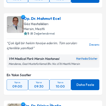
Op. Dr. Mahmut Ecel
Göz Hastalıkları
Mersin
,
Mezitli
5
(
8
Değerlendirme)
Çok ilgili bir hekim tavsiye ederim. Tüm soruları
Devamı
içtenlikle yanıtladı
VM Medical Park Mersin Hastanesi
Haritada Göster
Menderes, Gazi Mustafa Kemal Blv. No: 676 Mezitli/Mersin
En Yakın Saatler
Yarın
Yarın
Yarın
Daha Fazla
09:00
09:30
10:00
Op. Dr. Düriye İlbağa