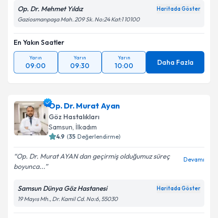
Op. Dr. Mehmet Yıldız
Haritada Göster
Gaziosmanpaşa Mah. 209 Sk. No:24 Kat:1 10100
En Yakın Saatler
Yarın
Yarın
Yarın
Daha Fazla
09:00
09:30
10:00
Op. Dr. Murat Ayan
Göz Hastalıkları
Samsun
,
İlkadım
4.9
(
35
Değerlendirme)
Op. Dr. Murat AYAN dan geçirmiş olduğumuz süreç
Devamı
boyunca...
Samsun Dünya Göz Hastanesi
Haritada Göster
19 Mayıs Mh., Dr. Kamil Cd. No:6, 55030