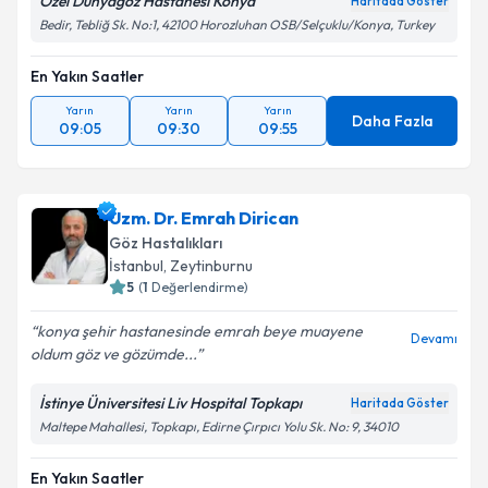
Özel Dünyagöz Hastanesi Konya
Haritada Göster
Bedir, Tebliğ Sk. No:1, 42100 Horozluhan OSB/Selçuklu/Konya, Turkey
En Yakın Saatler
Yarın
Yarın
Yarın
Daha Fazla
09:05
09:30
09:55
Uzm. Dr. Emrah Dirican
Göz Hastalıkları
İstanbul
,
Zeytinburnu
5
(
1
Değerlendirme)
konya şehir hastanesinde emrah beye muayene
Devamı
oldum göz ve gözümde...
İstinye Üniversitesi Liv Hospital Topkapı
Haritada Göster
Maltepe Mahallesi, Topkapı, Edirne Çırpıcı Yolu Sk. No: 9, 34010
En Yakın Saatler