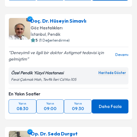
Doç. Dr. Hüseyin Simavlı
Göz Hastalıkları
İstanbul
,
Pendik
5
(
1
Değerlendirme)
Deneyimli ve ilgili bir doktor Astigmat tedavisi için
Devamı
gelmiştim
Özel Pendik Yüzyıl Hastanesi
Haritada Göster
Fevzi Çakmak Mah, Tevfik İleri Cd No:105
En Yakın Saatler
Yarın
Yarın
Yarın
Daha Fazla
08:30
09:00
09:30
Op. Dr. Seda Durgut