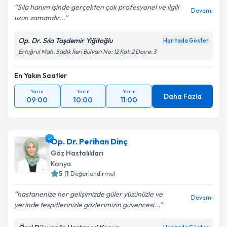
Sıla hanım işinde gerçekten çok profesyonel ve ilgili
Devamı
uzun zamandır...
Op. Dr. Sıla Taşdemir Yiğitoğlu
Haritada Göster
Ertuğrul Mah. Sadık İleri Bulvarı No: 12 Kat: 2 Daire: 3
En Yakın Saatler
Yarın
Yarın
Yarın
Daha Fazla
09:00
10:00
11:00
Op. Dr. Perihan Dinç
Göz Hastalıkları
Konya
5
(
1
Değerlendirme)
hastanenize her gelişimizde güler yüzünüzle ve
Devamı
yerinde tespitlerinizle gözlerimizin güvencesi...