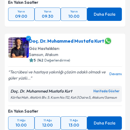
En Yakın Saatler
Yarın
Yarın
Yarın
Daha Fazla
09:00
09:30
10:00
Doç. Dr. Muhammed Mustafa Kurt
Göz Hastalıkları
Samsun
,
Atakum
5
(
142
Değerlendirme)
Tecrübesi ve hastaya yakınlığı çözüm odaklı olmadı ve
Devamı
güler yüzlü...
Doç. Dr. Muhammed Mustafa Kurt
Haritada Göster
Körfez Mah. Atatürk Blv. 5. Kısım No:112, Kat:3 Daire:5, Atakum/Samsun
En Yakın Saatler
11 Ağu
11 Ağu
11 Ağu
Daha Fazla
10:00
12:00
13:00