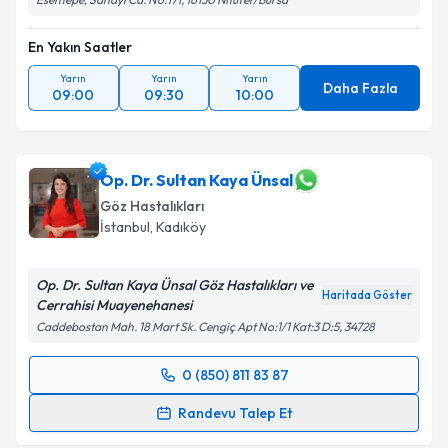
En Yakın Saatler
Yarın
Yarın
Yarın
Daha Fazla
09:00
09:30
10:00
Op. Dr. Sultan Kaya Ünsal
Göz Hastalıkları
İstanbul
,
Kadıköy
Op. Dr. Sultan Kaya Ünsal Göz Hastalıkları ve
Haritada Göster
Cerrahisi Muayenehanesi
Caddebostan Mah. 18 Mart Sk. Cengiç Apt No:1/1 Kat:3 D:5, 34728
0 (850) 811 83 87
Randevu Takvimi Talebi
Randevu Talep Et