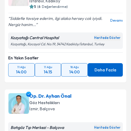
İstanbul
,
Kadıköy
5
(
6
Değerlendirme)
Siddetle tavsiye ederim, ilgi alaka hersey cok iyiydi.
Devamı
Nergiz hanim...
Kozyatağı Central Hospital
Haritada Göster
Kozyatağı, Kocayol Cd. No:19, 34742 Kadıköy/İstanbul, Turkey
En Yakın Saatler
11 Ağu
11 Ağu
18 Ağu
Daha Fazla
14:00
14:15
14:00
Op. Dr. Ayhan Önal
Göz Hastalıkları
İzmir
,
Balçova
Batıgöz Tıp Merkezi - Balçova
Haritada Göster