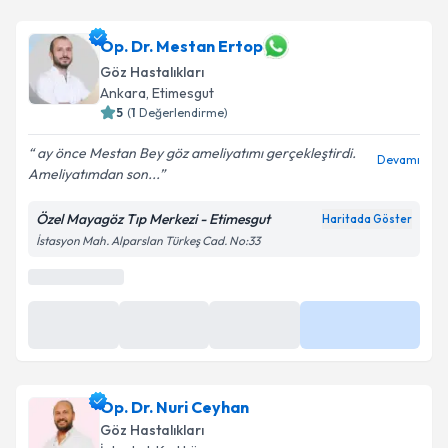
Op. Dr. Sultan Kaya Ünsal
için randevu takvimi
talebi oluşturun. Size bu uzmandan randevu almanız
için bir takvim hazırlandığında e-posta ile
Op. Dr. Mestan Ertop
bilgilendireceğiz.
Göz Hastalıkları
Ankara
,
Etimesgut
E-posta Adresiniz
5
(
1
Değerlendirme)
ay önce Mestan Bey göz ameliyatımı gerçekleştirdi.
Devamı
Ameliyatımdan son...
Kişisel verilerimin işlenmesine ilişkin
Aydınlatma
Özel Mayagöz Tıp Merkezi - Etimesgut
Haritada Göster
Metni
'ni okudum ve kişisel verilerimin belirtilen
İstasyon Mah. Alparslan Türkeş Cad. No:33
kapsamda işlenmesini kabul ediyorum.
Takvim Talebini Gönder
Op. Dr. Nuri Ceyhan
Göz Hastalıkları