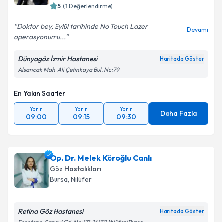
5
(
1
Değerlendirme)
Doktor bey, Eylül tarihinde No Touch Lazer
Devamı
operasyonumu...
Dünyagöz İzmir Hastanesi
Haritada Göster
Alsancak Mah. Ali Çetinkaya Bul. No:79
En Yakın Saatler
Yarın
Yarın
Yarın
Daha Fazla
09:00
09:15
09:30
Op. Dr. Melek Köroğlu Canlı
Göz Hastalıkları
Bursa
,
Nilüfer
Retina Göz Hastanesi
Haritada Göster
Esentepe, Sanayi Cd. No:171, 16130 Ni̇lüfer/Bursa