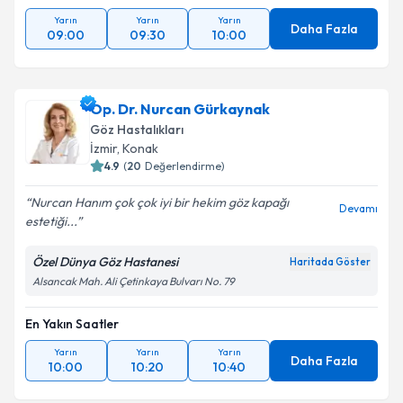
Yarın
Yarın
Yarın
Daha Fazla
09:00
09:30
10:00
Op. Dr. Nurcan Gürkaynak
Göz Hastalıkları
İzmir
,
Konak
4.9
(
20
Değerlendirme)
Nurcan Hanım çok çok iyi bir hekim göz kapağı
Devamı
estetiği...
Özel Dünya Göz Hastanesi
Haritada Göster
Alsancak Mah. Ali Çetinkaya Bulvarı No. 79
En Yakın Saatler
Yarın
Yarın
Yarın
Daha Fazla
10:00
10:20
10:40