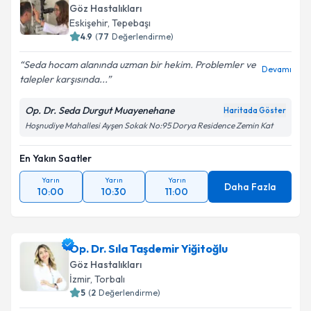
Göz Hastalıkları
Eskişehir
,
Tepebaşı
4.9
(
77
Değerlendirme)
Seda hocam alanında uzman bir hekim. Problemler ve
Devamı
talepler karşısında...
Op. Dr. Seda Durgut Muayenehane
Haritada Göster
Hoşnudiye Mahallesi Ayşen Sokak No:95 Dorya Residence Zemin Kat
En Yakın Saatler
Yarın
Yarın
Yarın
Daha Fazla
10:00
10:30
11:00
Op. Dr. Sıla Taşdemir Yiğitoğlu
Göz Hastalıkları
İzmir
,
Torbalı
5
(
2
Değerlendirme)