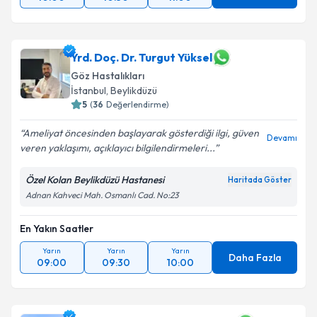
Yrd. Doç. Dr. Turgut Yüksel
Göz Hastalıkları
İstanbul
,
Beylikdüzü
5
(
36
Değerlendirme)
Ameliyat öncesinden başlayarak gösterdiği ilgi, güven
Devamı
veren yaklaşımı, açıklayıcı bilgilendirmeleri...
Özel Kolan Beylikdüzü Hastanesi
Haritada Göster
Adnan Kahveci Mah. Osmanlı Cad. No:23
En Yakın Saatler
Yarın
Yarın
Yarın
Daha Fazla
09:00
09:30
10:00