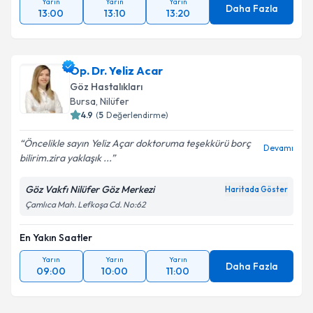
Yarın
Yarın
Yarın
Daha Fazla
13:00
13:10
13:20
Op. Dr. Yeliz Acar
Göz Hastalıkları
Bursa
,
Nilüfer
4.9
(
5
Değerlendirme)
Öncelikle sayın Yeliz Açar doktoruma teşekkürü borç
Devamı
bilirim.zira yaklaşık ...
Göz Vakfı Nilüfer Göz Merkezi
Haritada Göster
Çamlıca Mah. Lefkoşa Cd. No:62
En Yakın Saatler
Yarın
Yarın
Yarın
Daha Fazla
09:00
10:00
11:00