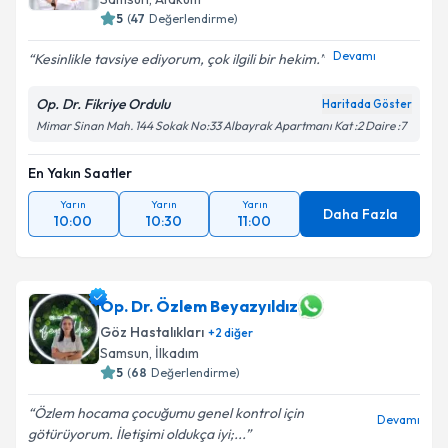
5
(
47
Değerlendirme)
Devamı
Kesinlikle tavsiye ediyorum, çok ilgili bir hekim.
Op. Dr. Fikriye Ordulu
Haritada Göster
Mimar Sinan Mah. 144 Sokak No:33 Albayrak Apartmanı Kat :2 Daire :7
En Yakın Saatler
Yarın
Yarın
Yarın
Daha Fazla
10:00
10:30
11:00
Op. Dr. Özlem Beyazyıldız
Göz Hastalıkları
+
2
diğer
Samsun
,
İlkadım
5
(
68
Değerlendirme)
Özlem hocama çocuğumu genel kontrol için
Devamı
götürüyorum. İletişimi oldukça iyi;...