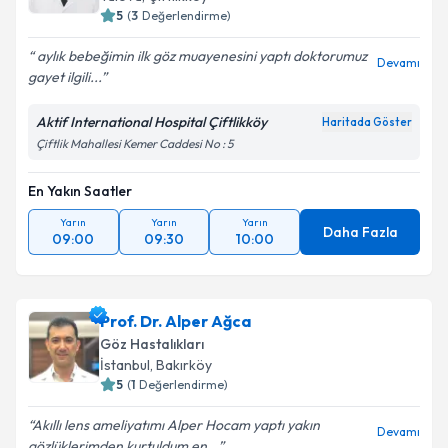
5
(
3
Değerlendirme)
aylık bebeğimin ilk göz muayenesini yaptı doktorumuz
Devamı
gayet ilgili...
Aktif International Hospital Çiftlikköy
Haritada Göster
Çiftlik Mahallesi Kemer Caddesi No : 5
En Yakın Saatler
Yarın
Yarın
Yarın
Daha Fazla
09:00
09:30
10:00
Prof. Dr. Alper Ağca
Göz Hastalıkları
İstanbul
,
Bakırköy
5
(
1
Değerlendirme)
Akıllı lens ameliyatımı Alper Hocam yaptı yakın
Devamı
gözlüklerimden kurtuldum en...