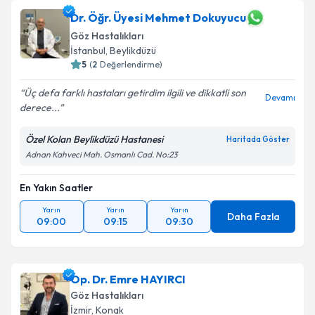
Dr. Öğr. Üyesi Mehmet Dokuyucu
Göz Hastalıkları
İstanbul
,
Beylikdüzü
5
(
2
Değerlendirme)
Üç defa farklı hastaları getirdim ilgili ve dikkatli son
Devamı
derece...
Özel Kolan Beylikdüzü Hastanesi
Haritada Göster
Adnan Kahveci Mah. Osmanlı Cad. No:23
En Yakın Saatler
Yarın
Yarın
Yarın
Daha Fazla
09:00
09:15
09:30
Op. Dr. Emre HAYIRCI
Göz Hastalıkları
İzmir
,
Konak