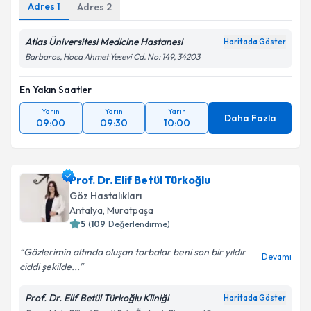
Adres
1
Adres
2
Atlas Üniversitesi Medicine Hastanesi
Haritada Göster
Barbaros, Hoca Ahmet Yesevi Cd. No: 149, 34203
En Yakın Saatler
Yarın
Yarın
Yarın
Daha Fazla
09:00
09:30
10:00
Prof. Dr. Elif Betül Türkoğlu
Göz Hastalıkları
Antalya
,
Muratpaşa
5
(
109
Değerlendirme)
Gözlerimin altında oluşan torbalar beni son bir yıldır
Devamı
ciddi şekilde...
Prof. Dr. Elif Betül Türkoğlu Kliniği
Haritada Göster