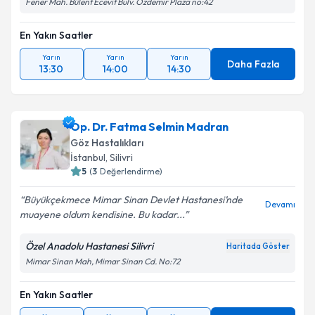
Fener Mah. Bülent Ecevit Bulv. Özdemir Plaza no:42
En Yakın Saatler
Yarın
Yarın
Yarın
Daha Fazla
13:30
14:00
14:30
Op. Dr. Fatma Selmin Madran
Göz Hastalıkları
İstanbul
,
Silivri
5
(
3
Değerlendirme)
Büyükçekmece Mimar Sinan Devlet Hastanesi’nde
Devamı
muayene oldum kendisine. Bu kadar...
Özel Anadolu Hastanesi Silivri
Haritada Göster
Mimar Sinan Mah, Mimar Sinan Cd. No:72
En Yakın Saatler