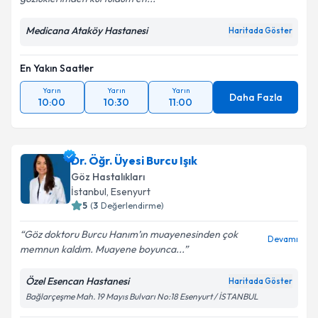
Medicana Ataköy Hastanesi
Haritada Göster
En Yakın Saatler
Yarın
Yarın
Yarın
Daha Fazla
10:00
10:30
11:00
Dr. Öğr. Üyesi Burcu Işık
Göz Hastalıkları
İstanbul
,
Esenyurt
5
(
3
Değerlendirme)
Göz doktoru Burcu Hanım’ın muayenesinden çok
Devamı
memnun kaldım. Muayene boyunca...
Özel Esencan Hastanesi
Haritada Göster
Bağlarçeşme Mah. 19 Mayıs Bulvarı No:18 Esenyurt / İSTANBUL