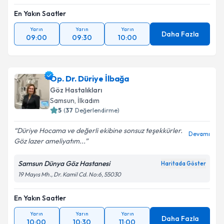
En Yakın Saatler
Yarın
Yarın
Yarın
Daha Fazla
09:00
09:30
10:00
Op. Dr. Düriye İlbağa
Göz Hastalıkları
Samsun
,
İlkadım
5
(
37
Değerlendirme)
Düriye Hocama ve değerli ekibine sonsuz teşekkürler.
Devamı
Göz lazer ameliyatım...
Samsun Dünya Göz Hastanesi
Haritada Göster
19 Mayıs Mh., Dr. Kamil Cd. No:6, 55030
En Yakın Saatler
Yarın
Yarın
Yarın
Daha Fazla
10:00
10:30
11:00