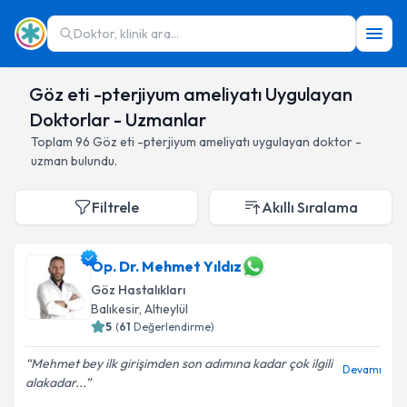
Doktor, klinik ara...
Göz eti -pterjiyum ameliyatı Uygulayan
Doktorlar - Uzmanlar
Toplam
96
Göz eti -pterjiyum ameliyatı
uygulayan doktor -
uzman bulundu.
Filtrele
Akıllı Sıralama
Op. Dr. Mehmet Yıldız
Göz Hastalıkları
Balıkesir
,
Altıeylül
5
(
61
Değerlendirme)
Mehmet bey ilk girişimden son adımına kadar çok ilgili
Devamı
alakadar...