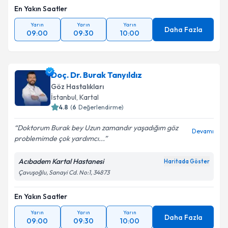
En Yakın Saatler
Yarın
Yarın
Yarın
Daha Fazla
09:00
09:30
10:00
Doç. Dr. Burak Tanyıldız
Göz Hastalıkları
İstanbul
,
Kartal
4.8
(
6
Değerlendirme)
Doktorum Burak bey Uzun zamandır yaşadığım göz
Devamı
problemimde çok yardımcı...
Acıbadem Kartal Hastanesi
Haritada Göster
Çavuşoğlu, Sanayi Cd. No:1, 34873
En Yakın Saatler
Yarın
Yarın
Yarın
Daha Fazla
09:00
09:30
10:00