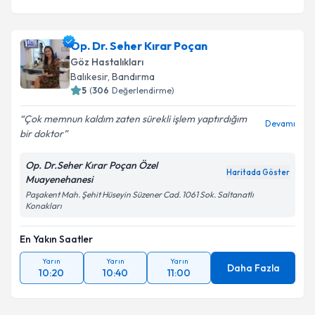
Op. Dr. Seher Kırar Poçan
Göz Hastalıkları
Balıkesir
,
Bandırma
5
(
306
Değerlendirme)
Çok memnun kaldım zaten sürekli işlem yaptırdığım
Devamı
bir doktor
Op. Dr.Seher Kırar Poçan Özel
Haritada Göster
Muayenehanesi
Paşakent Mah. Şehit Hüseyin Süzener Cad. 1061 Sok. Saltanatlı
Konakları
En Yakın Saatler
Yarın
Yarın
Yarın
Daha Fazla
10:20
10:40
11:00