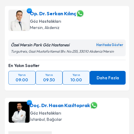
Op. Dr. Serkan Kılınç
Göz Hastalıkları
Mersin
,
Akdeniz
Özel Mersin Park Göz Hastanesi
Haritada Göster
Turgutreis, Gazi Mustafa Kemal Blv. No:255, 33010 Akdeniz/Mersin
En Yakın Saatler
Yarın
Yarın
Yarın
Daha Fazla
09:00
09:30
10:00
Doç. Dr. Hasan Kızıltoprak
Göz Hastalıkları
İstanbul
,
Bağcılar