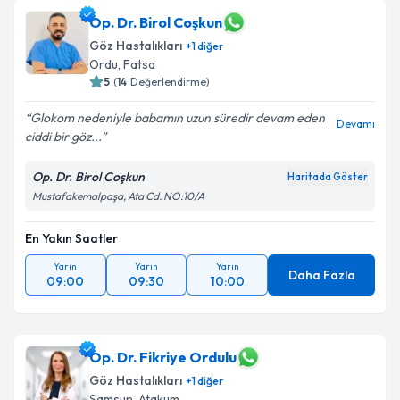
Op. Dr. Birol Coşkun
Göz Hastalıkları
+
1
diğer
Ordu
,
Fatsa
5
(
14
Değerlendirme)
Glokom nedeniyle babamın uzun süredir devam eden
Devamı
ciddi bir göz...
Op. Dr. Birol Coşkun
Haritada Göster
Mustafakemalpaşa, Ata Cd. NO:10/A
En Yakın Saatler
Yarın
Yarın
Yarın
Daha Fazla
09:00
09:30
10:00
Op. Dr. Fikriye Ordulu
Göz Hastalıkları
+
1
diğer
Samsun
,
Atakum