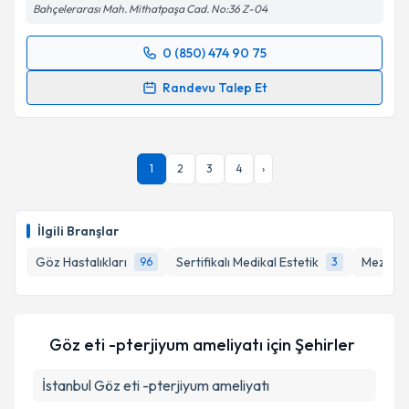
Bahçelerarası Mah. Mithatpaşa Cad. No:36 Z-04
0 (850) 474 90 75
Randevu Takvimi Talebi
Randevu Talep Et
Op. Dr. Ayhan Önal
için randevu takvimi talebi
oluşturun. Size bu uzmandan randevu almanız için bir
takvim hazırlandığında e-posta ile bilgilendireceğiz.
1
2
3
4
›
E-posta Adresiniz
İlgili Branşlar
Göz Hastalıkları
Sertifikalı Medikal Estetik
Mezoter
96
3
Kişisel verilerimin işlenmesine ilişkin
Aydınlatma
Metni
'ni okudum ve kişisel verilerimin belirtilen
kapsamda işlenmesini kabul ediyorum.
Göz eti -pterjiyum ameliyatı
için Şehirler
Takvim Talebini Gönder
İstanbul
Göz eti -pterjiyum ameliyatı