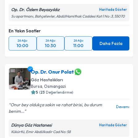
Op. Dr. Özlem Beyazyıldız
Haritada Göster
Su apartmanı, Bahçelievler, AbdülHamithak Caddesi Kat:1 No :3, 55070
En Yakın Saatler
26 Ağu
26 Ağu
26 Ağu
Daha Fazla
10:00
10:30
11:00
Op. Dr. Onur Polat
Göz Hastalıkları
Bursa
,
Osmangazi
5
(
23
Değerlendirme)
Onur bey oldukça sakin ve rahat birisi, bu durum
Devamı
benim...
Dünya Göz Hastanesi
Haritada Göster
Kükürtlü, Emir Abdülkadir Cad No: 58