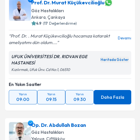
Prof. Dr. Murat Küçükevcilioğlu
Göz Hastalıkları
Ankara
,
Çankaya
4.9
(
17
Değerlendirme)
Prof. Dr. . Murat Küçükevcilioğlu hocamıza katarakt
Devamı
ameliyatımı dün oldum....
UFUK ÜNİVERSİTESİ DR. RIDVAN EGE
Haritada Göster
HASTANESİ
Kızılırmak, Ufuk Ünv. Cd No:1, 06510
En Yakın Saatler
Yarın
Yarın
Yarın
Daha Fazla
09:00
09:15
09:30
Op. Dr. Abdullah Bozan
Göz Hastalıkları
Yalova
,
Çiftlikköy