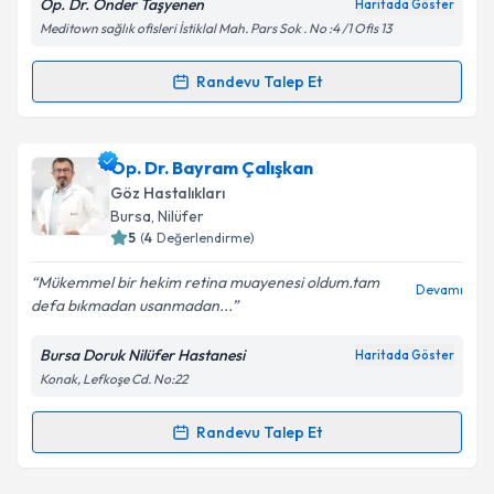
Op. Dr. Önder Taşyenen
Haritada Göster
Meditown sağlık ofisleri İstiklal Mah. Pars Sok . No :4 /1 Ofis 13
Randevu Talep Et
Randevu Takvimi Talebi
Op. Dr. Önder Taşyenen
için randevu takvimi talebi
Op. Dr. Bayram Çalışkan
oluşturun. Size bu uzmandan randevu almanız için bir
Göz Hastalıkları
takvim hazırlandığında e-posta ile bilgilendireceğiz.
Bursa
, Nilüfer
5
(
4
Değerlendirme)
E-posta Adresiniz
Mükemmel bir hekim retina muayenesi oldum.tam
Devamı
defa bıkmadan usanmadan...
Bursa Doruk Nilüfer Hastanesi
Haritada Göster
Kişisel verilerimin işlenmesine ilişkin
Aydınlatma
Konak, Lefkoşe Cd. No:22
Metni
'ni okudum ve kişisel verilerimin belirtilen
kapsamda işlenmesini kabul ediyorum.
Randevu Talep Et
Randevu Takvimi Talebi
Takvim Talebini Gönder