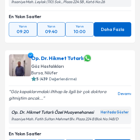
İhsaniye Mah. Leylak (110) Sok., Plaza 224 5B , Kat:6 No:26
En Yakın Saatler
Yarın
Yarın
Yarın
Daha Fazla
09:20
09:40
10:00
Op. Dr. Hikmet Tutarlı
Göz Hastalıkları
Bursa
, Nilüfer
5
(
439
Değerlendirme)
Göz kapaklarımdaki iltihap ile ilgili bir çok doktora
Devamı
gitmiştim ancak...
Op. Dr. Hikmet Tutarlı Özel Muayenehanesi
Haritada Göster
İhsaniye Mah. Fatih Sultan Mehmet Blv. Plaza 224 B Blok No:14B/D
En Yakın Saatler