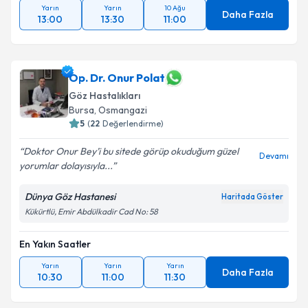
Yarın
Yarın
10 Ağu
Daha Fazla
13:00
13:30
11:00
Op. Dr. Onur Polat
Göz Hastalıkları
Bursa
, Osmangazi
5
(
22
Değerlendirme)
Doktor Onur Bey’i bu sitede görüp okuduğum güzel
Devamı
yorumlar dolayısıyla...
Dünya Göz Hastanesi
Haritada Göster
Kükürtlü, Emir Abdülkadir Cad No: 58
En Yakın Saatler
Yarın
Yarın
Yarın
Daha Fazla
10:30
11:00
11:30