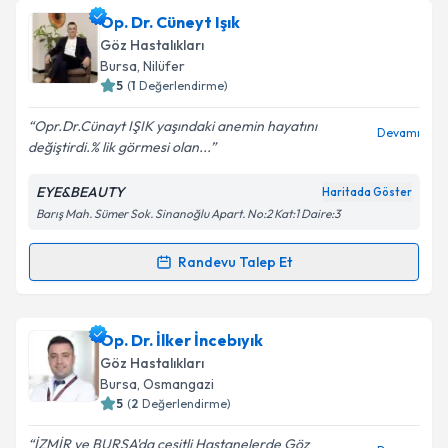
Op. Dr. Bayram Çalışkan
için randevu takvimi talebi
Op. Dr. Cüneyt Işık
oluşturun. Size bu uzmandan randevu almanız için bir
Göz Hastalıkları
takvim hazırlandığında e-posta ile bilgilendireceğiz.
Bursa
, Nilüfer
5
(
1
Değerlendirme)
E-posta Adresiniz
Opr.Dr.Cünayt IŞIK yaşındaki anemin hayatını
Devamı
değiştirdi.% lik görmesi olan...
EYE&BEAUTY
Haritada Göster
Kişisel verilerimin işlenmesine ilişkin
Aydınlatma
Barış Mah. Sümer Sok. Sinanoğlu Apart. No:2 Kat:1 Daire:3
Metni
'ni okudum ve kişisel verilerimin belirtilen
kapsamda işlenmesini kabul ediyorum.
Randevu Talep Et
Randevu Takvimi Talebi
Takvim Talebini Gönder
Op. Dr. Cüneyt Işık
için randevu takvimi talebi
Op. Dr. İlker İncebıyık
oluşturun. Size bu uzmandan randevu almanız için bir
Göz Hastalıkları
takvim hazırlandığında e-posta ile bilgilendireceğiz.
Bursa
, Osmangazi
5
(
2
Değerlendirme)
E-posta Adresiniz
İZMİR ve BURSA'da çeşitli Hastanelerde Göz