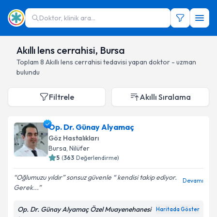
Doktor, klinik ara...
Akıllı lens cerrahisi, Bursa
Toplam
8
Akıllı lens cerrahisi
tedavisi yapan doktor - uzman
bulundu
Filtrele
Akıllı Sıralama
Op. Dr. Günay Alyamaç
Göz Hastalıkları
Bursa
, Nilüfer
5
(
363
Değerlendirme)
Oğlumuzu yıldır” sonsuz güvenle “ kendisi takip ediyor.
Devamı
Gerek...
Op. Dr. Günay Alyamaç Özel Muayenehanesi
Haritada Göster