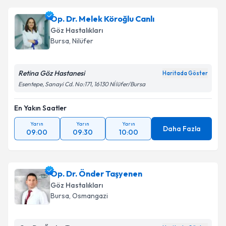
Op. Dr. Melek Köroğlu Canlı
Göz Hastalıkları
Bursa
, Nilüfer
Retina Göz Hastanesi
Haritada Göster
Esentepe, Sanayi Cd. No:171, 16130 Ni̇lüfer/Bursa
En Yakın Saatler
Yarın
Yarın
Yarın
Daha Fazla
09:00
09:30
10:00
Op. Dr. Önder Taşyenen
Göz Hastalıkları
Bursa
, Osmangazi