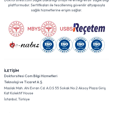
Doktorsitesi.com Sağlık Bakanlığı onaylı ve entegreli bir sağlık bilgi
platformudur. Sertifikaları ile tescillenmiş güvenilir altyapısıyla
sağlık hizmetlerine erişim sağlar.
İLETİŞİM
Doktorsitesi Com Bilgi Hizmetleri
Teknoloji ve Ticaret A.Ş.
Maslak Mah. Ahi Evran Cd. A.O.S 55 Sokak No:2 Aksoy Plaza Giriş
Kat Kolektif House
İstanbul, Türkiye