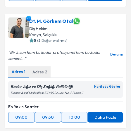
Dt. M. Görkem Otal
Diş Hekimi
Konya
, Selçuklu
5
(
2
Değerlendirme)
Bir insan hem bu kadar profesyonel hem bu kadar
Devamı
samimi...
Adres
1
Adres
2
Bozkır Ağız ve Diş Sağlığı Polikliniği
Haritada Göster
Demir Asaf Mahallesi 51005 Sokak No:2 Daire:1
En Yakın Saatler
09:00
09:30
10:00
Daha Fazla