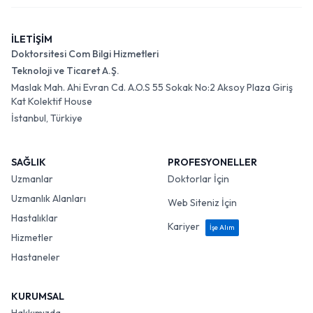
İLETİŞİM
Doktorsitesi Com Bilgi Hizmetleri
Teknoloji ve Ticaret A.Ş.
Maslak Mah. Ahi Evran Cd. A.O.S 55 Sokak No:2 Aksoy Plaza Giriş
Kat Kolektif House
İstanbul, Türkiye
SAĞLIK
PROFESYONELLER
Uzmanlar
Doktorlar İçin
Uzmanlık Alanları
Web Siteniz İçin
Hastalıklar
Kariyer
İşe Alım
Hizmetler
Hastaneler
KURUMSAL