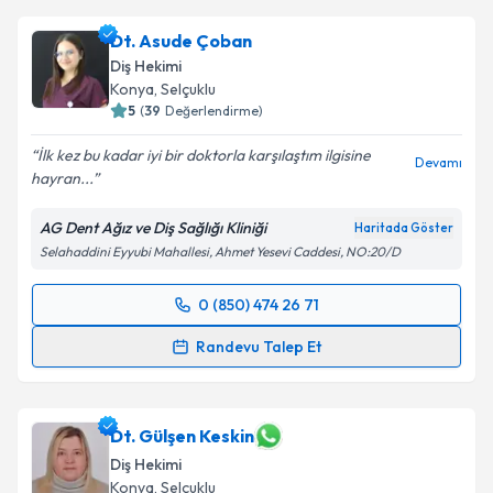
Dt. Asude Çoban
Diş Hekimi
Konya
, Selçuklu
5
(
39
Değerlendirme)
İlk kez bu kadar iyi bir doktorla karşılaştım ilgisine
Devamı
hayran...
AG Dent Ağız ve Diş Sağlığı Kliniği
Haritada Göster
Selahaddini Eyyubi Mahallesi, Ahmet Yesevi Caddesi, NO:20/D
0 (850) 474 26 71
Randevu Takvimi Talebi
Randevu Talep Et
Dt. Asude Çoban
için randevu takvimi talebi
oluşturun. Size bu uzmandan randevu almanız için bir
takvim hazırlandığında e-posta ile bilgilendireceğiz.
Dt. Gülşen Keskin
Diş Hekimi
E-posta Adresiniz
Konya
, Selçuklu