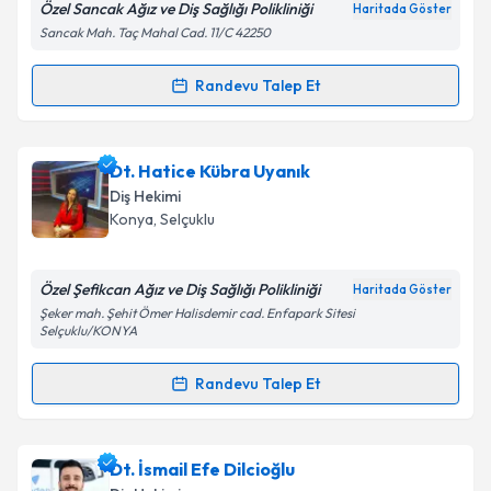
Özel Sancak Ağız ve Diş Sağlığı Polikliniği
Haritada Göster
Sancak Mah. Taç Mahal Cad. 11/C 42250
Kişisel verilerimin işlenmesine ilişkin
Aydınlatma
Metni
'ni okudum ve kişisel verilerimin belirtilen
Randevu Talep Et
Randevu Takvimi Talebi
kapsamda işlenmesini kabul ediyorum.
Dt. Fatma Nur Kuyucu Çelik
için randevu takvimi
Dt. Hatice Kübra Uyanık
Takvim Talebini Gönder
talebi oluşturun. Size bu uzmandan randevu almanız
Diş Hekimi
için bir takvim hazırlandığında e-posta ile
Konya
, Selçuklu
bilgilendireceğiz.
E-posta Adresiniz
Özel Şefikcan Ağız ve Diş Sağlığı Polikliniği
Haritada Göster
Şeker mah. Şehit Ömer Halisdemir cad. Enfapark Sitesi
Selçuklu/KONYA
Randevu Talep Et
Kişisel verilerimin işlenmesine ilişkin
Aydınlatma
Randevu Takvimi Talebi
Metni
'ni okudum ve kişisel verilerimin belirtilen
kapsamda işlenmesini kabul ediyorum.
Dt. Hatice Kübra Uyanık
için randevu takvimi talebi
Dt. İsmail Efe Dilcioğlu
oluşturun. Size bu uzmandan randevu almanız için bir