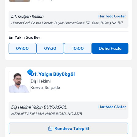
Dt. Gülşen Keskin
Haritada Göster
Hizmet Cad. Bosna Hersek, Büyük Hizmet Sitesi 178. Blok, B Giriş No:11/1
Kişisel verilerimin işlenmesine ilişkin
Aydınlatma
Metni
'ni okudum ve kişisel verilerimin belirtilen
En Yakın Saatler
kapsamda işlenmesini kabul ediyorum.
09:00
09:30
10:00
Daha Fazla
Takvim Talebini Gönder
Dt. Yalçın Büyükgöl
Diş Hekimi
Konya
, Selçuklu
Diş Hekimi Yalçın BÜYÜKGÖL
Haritada Göster
MEHMET AKİF MAH. HADİMİ CAD. NO:85/B
Randevu Talep Et
Randevu Takvimi Talebi