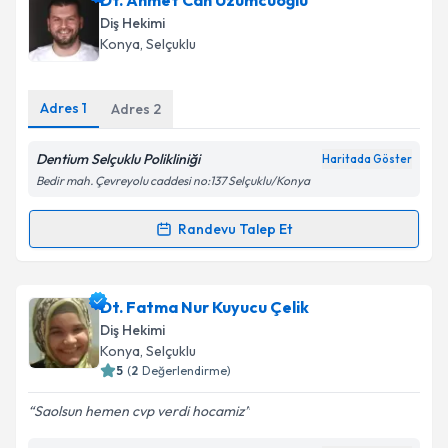
Dt. Ahmet Can Üzümcüoğlu
talebi oluşturun. Size bu uzmandan randevu almanız
Diş Hekimi
için bir takvim hazırlandığında e-posta ile
Konya
, Selçuklu
bilgilendireceğiz.
E-posta Adresiniz
Adres
1
Adres
2
Dentium Selçuklu Polikliniği
Haritada Göster
Bedir mah. Çevreyolu caddesi no:137 Selçuklu/Konya
Kişisel verilerimin işlenmesine ilişkin
Aydınlatma
Metni
'ni okudum ve kişisel verilerimin belirtilen
Randevu Talep Et
Randevu Takvimi Talebi
kapsamda işlenmesini kabul ediyorum.
Takvim Talebini Gönder
Dt. Ahmet Can Üzümcüoğlu
için randevu takvimi
Dt. Fatma Nur Kuyucu Çelik
talebi oluşturun. Size bu uzmandan randevu almanız
Diş Hekimi
için bir takvim hazırlandığında e-posta ile
Konya
, Selçuklu
bilgilendireceğiz.
5
(
2
Değerlendirme)
E-posta Adresiniz
Saolsun hemen cvp verdi hocamiz