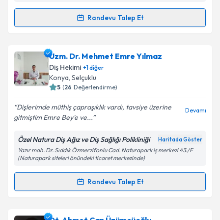
Randevu Talep Et
Randevu Takvimi Talebi
Kişisel verilerimin işlenmesine ilişkin
Aydınlatma
Metni
'ni okudum ve kişisel verilerimin belirtilen
kapsamda işlenmesini kabul ediyorum.
Dt. Fatih Şükrü Şahingeri
için randevu takvimi talebi
Uzm. Dr. Mehmet Emre Yılmaz
oluşturun. Size bu uzmandan randevu almanız için bir
Diş Hekimi
+
1
diğer
takvim hazırlandığında e-posta ile bilgilendireceğiz.
Takvim Talebini Gönder
Konya
, Selçuklu
5
(
26
Değerlendirme)
E-posta Adresiniz
Dişlerimde müthiş çapraşıklık vardı, tavsiye üzerine
Devamı
gitmiştim Emre Bey'e ve...
Özel Natura Diş Ağız ve Diş Sağlığı Polikliniği
Haritada Göster
Kişisel verilerimin işlenmesine ilişkin
Aydınlatma
Yazır mah. Dr. Sıddık Özmerzifonlu Cad. Naturapark iş merkezi 43:/F
Metni
'ni okudum ve kişisel verilerimin belirtilen
(Naturapark siteleri önündeki ticaret merkezinde)
kapsamda işlenmesini kabul ediyorum.
Randevu Talep Et
Randevu Takvimi Talebi
Takvim Talebini Gönder
Uzm. Dr. Mehmet Emre Yılmaz
için randevu takvimi