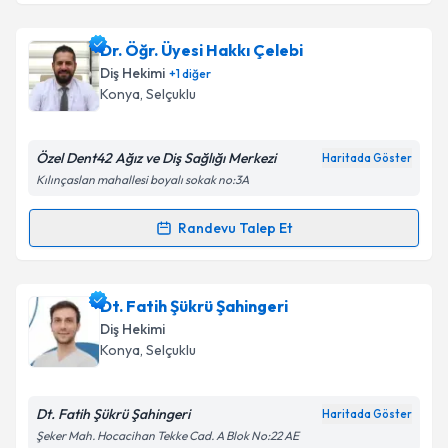
Dt. Yalçın Büyükgöl
için randevu takvimi talebi
Dr. Öğr. Üyesi Hakkı Çelebi
oluşturun. Size bu uzmandan randevu almanız için bir
Diş Hekimi
+
1
diğer
takvim hazırlandığında e-posta ile bilgilendireceğiz.
Konya
, Selçuklu
E-posta Adresiniz
Özel Dent42 Ağız ve Diş Sağlığı Merkezi
Haritada Göster
Kılınçaslan mahallesi boyalı sokak no:3A
Kişisel verilerimin işlenmesine ilişkin
Aydınlatma
Randevu Talep Et
Randevu Takvimi Talebi
Metni
'ni okudum ve kişisel verilerimin belirtilen
kapsamda işlenmesini kabul ediyorum.
Dr. Öğr. Üyesi Hakkı Çelebi
için randevu takvimi
Dt. Fatih Şükrü Şahingeri
talebi oluşturun. Size bu uzmandan randevu almanız
Takvim Talebini Gönder
Diş Hekimi
için bir takvim hazırlandığında e-posta ile
Konya
, Selçuklu
bilgilendireceğiz.
E-posta Adresiniz
Dt. Fatih Şükrü Şahingeri
Haritada Göster
Şeker Mah. Hocacihan Tekke Cad. A Blok No:22 AE