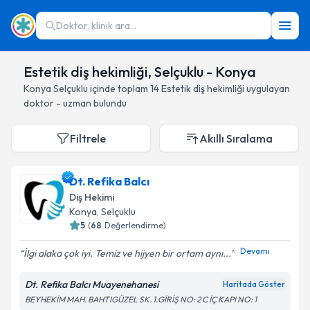
Doktor, klinik ara...
Estetik diş hekimliği, Selçuklu - Konya
Konya
Selçuklu
içinde toplam
14
Estetik diş hekimliği
uygulayan
doktor - uzman bulundu
Filtrele
Akıllı Sıralama
Dt. Refika Balcı
Diş Hekimi
Konya
, Selçuklu
5
(
68
Değerlendirme)
Devamı
İlgi alaka çok iyi. Temiz ve hijyen bir ortam aynı...
Dt. Refika Balcı Muayenehanesi
Haritada Göster
BEYHEKİM MAH. BAHTIGÜZEL SK. 1.GİRİŞ NO: 2 C İÇ KAPI NO: 1