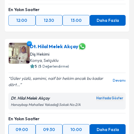
En Yakın Saatler
12:00
12:30
13:00
Daha Fazla
Dt. Hilal Melek Akçay
Diş Hekimi
Konya
, Selçuklu
5
(
5
Değerlendirme)
Güler yüzlü, samimi, naif bir hekim ancak bu kadar
Devamı
dört...
Dt. Hilal Melek Akçay
Haritada Göster
Hanaybaşı Mahallesi Yakadağ Sokak No:2/A
En Yakın Saatler
09:00
09:30
10:00
Daha Fazla